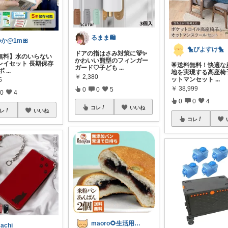
るまま🛍️
か@1m🎀
🐤ぴよすけ🐤
ドアの指はさみ対策に🐻✨
無料】水のいらない
かわいい熊型のフィンガー
レイセット 長期保存
🌟送料無料！快適な
ガード♡子ども
...
ボ
...
地を実現する高座椅
￥
2,380
ットマンセット
...
5
￥
38,999
0
0
5
0
4
0
0
4
コレ
いいね
レ
いいね
コレ
maoro🌻生活用品からスイーツまで
achi