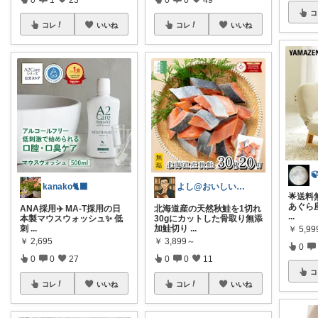
コ
コレ
いいね
コレ
いいね

kanako🐈‍⬛
よし@おいしいもの大好き
🌟送料無
あぐら座
ANA採用✈️ MA-T採用の日
北海道産の天然秋鮭を1切れ
...
本製マウスウォッシュ✨ 低
30gにカットした骨取り無添
刺
...
加鮭切り
...
￥
5,99
￥
2,695
￥
3,899～
0
0
0
27
0
0
11
コ
コレ
いいね
コレ
いいね