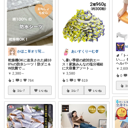
かほこ🐰オリ写350枚以上
あいすくりーむ🍨
🚽「
い…」を
乾燥機OKに改良された綿10
＼暑い季節の絶対的エー
ヘルパ
0%の防水シーツ！防ダニ＆
ス！家族みんなの塩分補給
W抗菌で
...
に大容量アソート
...
￥
2,60
￥
2,380～
￥
3,580
0
1
0
764
5
0
619
コ
コレ
いいね
コレ
いいね