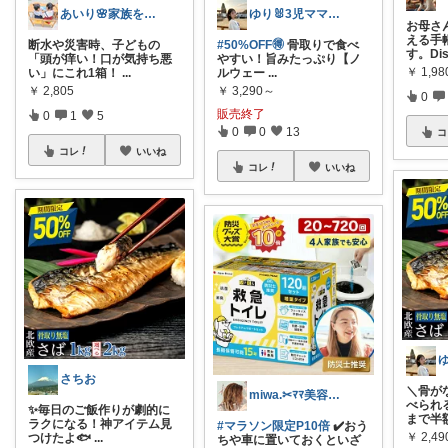
あいり🌸家族を守るワーママ
ゆり🐰3児ママの育児・家事・便利グッズ
お母さ
える手
断水や災害時、子どもの
#50%OFF🉐
骨取りで食べ
す。Dis
「頭が痒い！口が気持ち悪
やすい！旨みたっぷり【ノ
￥
1,98
い」にこれ1箱！
...
ルウェー
...
￥
2,805
￥
3,290～
0
販売終了
0
1
5
0
0
13
コ
コレ
いいね
コレ
いいね
さちお
＼骨が
miwa.✂︎ﾏﾏ美容師💎
べられる
✨毎日のご飯作りが劇的に
まで半
ラクになる！神アイテム見
#マラソン限定P10倍
✔️おう
￥
2,4
つけたよ🐟
...
ちや車に置いておくといざ