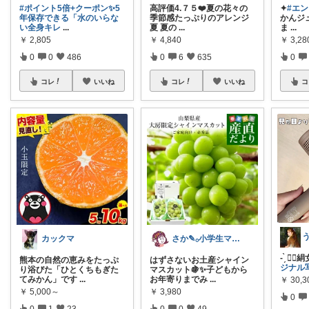
#ポイント5倍+クーポン✨5
高評価4.７５❤️夏の花々の
✦
#エン
年保存できる「水のいらな
季節感たっぷりのアレンジ
かんジュ
い全身キレ
...
夏 夏の
...
ま
...
￥
2,805
￥
4,840
￥
3,2
0
0
486
0
6
635
0
コレ
いいね
コレ
いいね
コ
カックマ
さか‎✎𓂂小学生ママを救う便利グッズ
- ̗̀ 💇
熊本の自然の恵みをたっぷ
はずさないお土産シャイン
ジナル
り浴びた「ひとくちもぎた
マスカット🍇✨子どもから
てみかん」です
...
お年寄りまでみ
...
￥
30,
￥
5,000～
￥
3,980
0
0
1
23
0
0
49