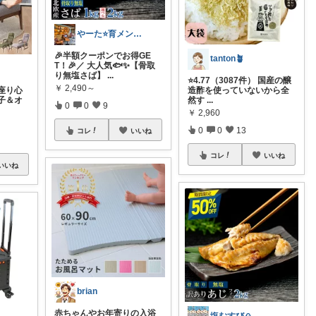
やーた⭐️育メンへの道☝️
🎉半額クーポンでお得GE
tanton🪴
T！🎉／ 大人気🐟✨【骨取
り無塩さば】
...
⭐4.77（3087件） 国産の醸
￥
2,490～
座り心
造酢を使っていないから全
子＆オ
然す
...
0
0
9
￥
2,960
0
0
13
コレ
いいね
コレ
いいね
いいね
brian
赤ちゃんやお年寄りの入浴