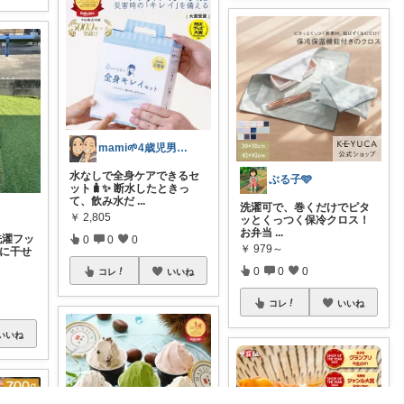
mami🌱4歳児男の子のママ🌿
水なしで全身ケアできるセ
ぶる子🩵
ット🧳✨ 断水したときっ
て、飲み水だ
...
洗濯可で、巻くだけでピタ
￥
2,805
ッとくっつく保冷クロス！
お弁当
...
洗濯フッ
0
0
0
￥
979～
楽に干せ
0
0
0
コレ
いいね
コレ
いいね
いいね