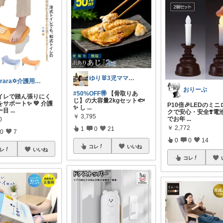
ゆり🐰3児ママの育児・家事・便利グッズ
kirara✡介護用品🌈
おりーぶ
#50%OFF🉐
【骨取りあ
トイレで踏ん張りにく
じ】の大容量2kgセット🐟
サポート✨ 💚 介護
P10倍🎉LEDのミ
✨ し
...
ー目
...
クで安心・安全❣️電
￥
3,795
でお年
...
0
￥
2,772
1
0
21
0
7
0
0
14
コレ
いいね
レ
いいね
コレ