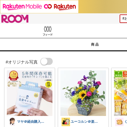
ROOM
Feed
商品
#オリジナル写真
マヤ＠経由購入に感謝❤️
ユーコルン＠楽しい１日に❤️