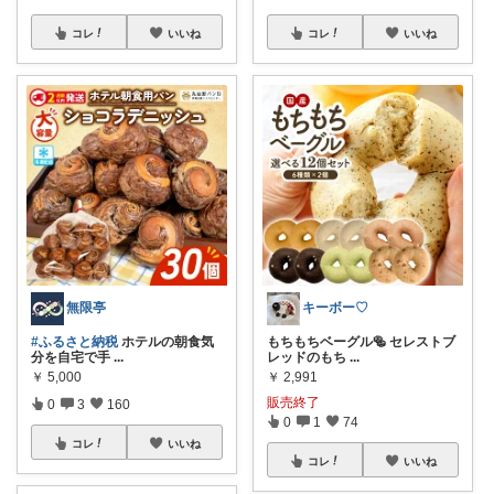
コレ
いいね
コレ
いいね
無限亭
キーボー♡
#ふるさと納税
ホテルの朝食気
もちもちベーグル🥯 セレストブ
分を自宅で手
...
レッドのもち
...
￥
5,000
￥
2,991
販売終了
0
3
160
0
1
74
コレ
いいね
コレ
いいね