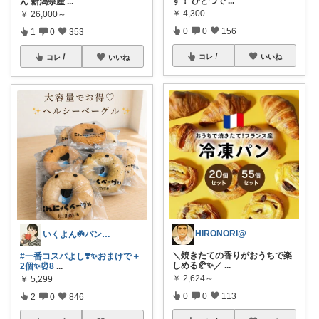
す！ ひとつで
...
ん 新潟県産
...
￥
4,300
￥
26,000～
0
0
156
1
0
353
コレ
いいね
コレ
いいね
HIRONORI@
いくよん☘️パンのある暮らし✨
＼焼きたての香りがおうちで楽
#一番コスパよし❣️✨おまけで＋
しめる🥐✨／
...
2個✨⏰8
...
￥
2,624～
￥
5,299
0
0
113
2
0
846