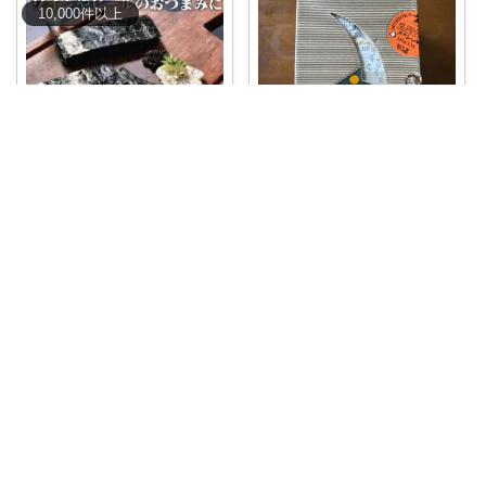
10,000
件
以上
Sakiton💎
れれれい＊経由購入ありがとうございます
#送料無料
3%オフ
#クーポン
あ
り🉐バ
...
ぴょんぴょん舎 公式 盛岡冷麺
スペシャル
...
￥
1,350
￥
5,076
0
0
28
1
1
133
コレ
いいね
コレ
いいね