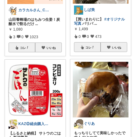
しば美
カラカルさん_CRCL😺朝コレ4時
【買いまわりに】
#オリジナル
山田養蜂場のはちみつ生姜！炭
写真
パリパ
...
酸水で割るだけ
...
￥
1,499
￥
1,080
0
0
473
3
0
1023
コレ
いいね
コレ
いいね
ぐりあ
KAZ😊経由購入ありがとうございます✨
もっちりしてて美味しかったで
【ふるさと納税】 サトウのごは