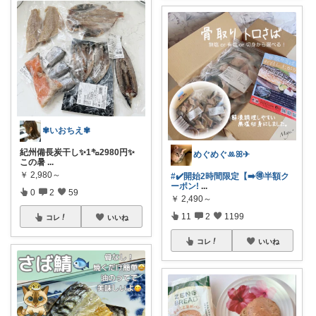
✾いおちえ✾
紀州備長炭干し✨️1㌔2980円✨️
めぐめぐꔛꕤ✈︎
この暑
...
￥
2,980～
#✔️開始2時間限定【➡️🉐半額ク
ーポン!
...
0
2
59
￥
2,490～
11
2
1199
コレ
いいね
コレ
いいね