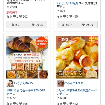
送料無料🌷
...
#オリジナル写真
Nori 丸木屋 浅
草手
...
￥
2,991
￥
808
販売終了
0
1
202
0
0
495
コレ
いいね
コレ
いいね
いくよん☘️パンのある暮らし✨
にゃんこ🐈スローです🐢💦
#⏰8/11までセール中❣️7%OFF
#🏷️✨＼半額SALE＆限定クーポ
クー
...
ン🎉／
...
￥
5,720～
￥
5,980～
0
0
795
0
0
422