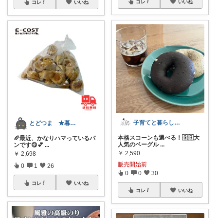
コレ
いいね
コレ
いいね
子育てと暮らし🇫🇮☕️
とどつま ★暮らしに安心と少しの発見を★
本格スコーンも選べる！🇬🇧大
🥖最近、かなりハマっているパ
人気のベーグル
...
ンです😋💕
...
￥
2,590
￥
2,698
販売開始前
0
1
26
0
0
30
コレ
いいね
コレ
いいね