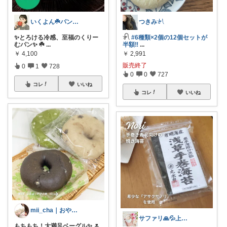
いくよん☘️パンのある暮らし✨
つきみ𓍯
✨とろける冷感、至福のくりー
𓍯
#6種類×2個の12個セットが
むパン✨ ☘️
...
半額‼︎
...
￥
4,100
￥
2,991
販売終了
0
1
728
0
0
727
コレ
いいね
コレ
いいね
mii_cha｜おやつと暮らし🌷
サファリ‎🙏💦上限中
もちもち！大満足ベーグル✨ 🌷