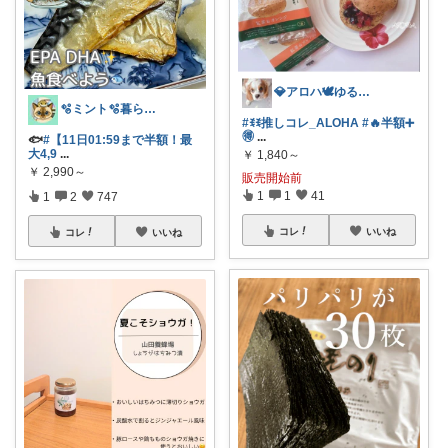
💎アロハ🕊️ゆる身体に優し🔥勝3倍
🫧ミント🫧暮らし⋆ﾟファッション⋆ﾟ
#ꉂꉂ推しコレ_ALOHA
#🔥半額➕
🉐
...
🐟
#【11日01:59まで半額！最
大4,9
...
￥
1,840～
￥
2,990～
販売開始前
1
1
41
1
2
747
コレ
いいね
コレ
いいね