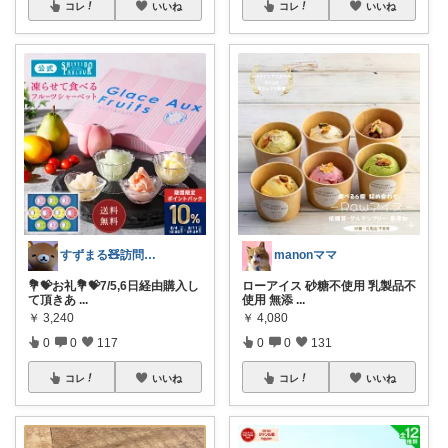
コレ
いいね
コレ
いいね
すずまる🧸訪問感謝です🥹🙏🏻💖
manonママ
💐💝お礼💐💝7/5,6日経由購入し
ローアイス 砂糖不使用 乳製品不
て頂きあ
...
使用 無添
...
￥
3,240
￥
4,080
0
0
117
0
0
131
コレ
いいね
コレ
いいね