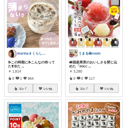
marina🌷くらしとおしゃれ🏠💄
うまる🥞room
☕️この時期に☕️こんなの待って
🪷国産果実のおいしさを閉じ込
た❣️冷た
...
めた「micc
...
￥
1,814
￥
3,280
0
1
964
0
0
117
コレ
いいね
コレ
いいね