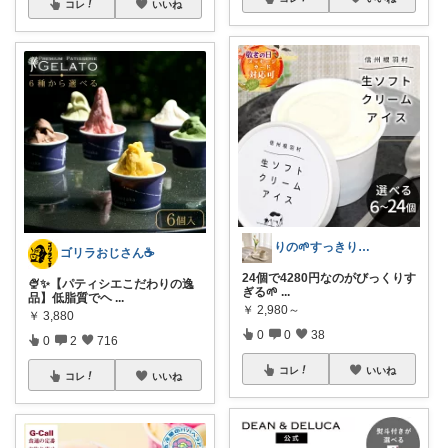
コレ
いいね
りの🌱すっきり×お気に入りの暮らし
ゴリラおじさん☕️
24個で4280円なのがびっくりす
🍨✨【パティシエこだわりの逸
ぎる🌱
...
品】低脂質でヘ
...
￥
2,980～
￥
3,880
0
0
38
0
2
716
コレ
いいね
コレ
いいね