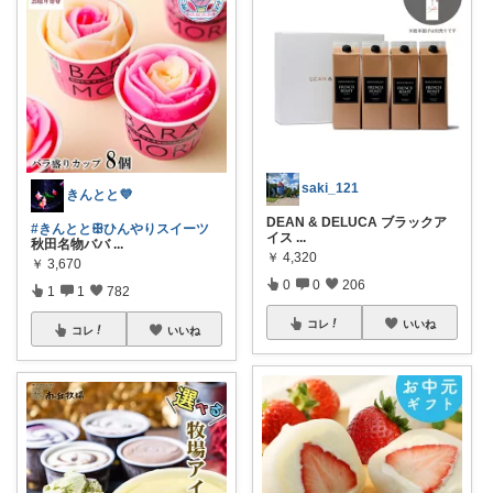
saki_121
きんとと💜
DEAN & DELUCA ブラックア
#きんととꕥひんやりスイーツ
イス
...
秋田名物ババ
...
￥
4,320
￥
3,670
0
0
206
1
1
782
コレ
いいね
コレ
いいね