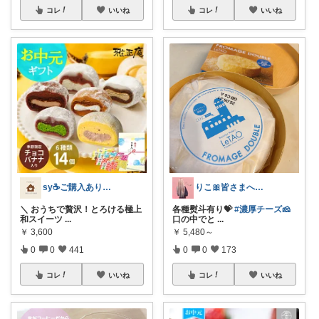
コレ
いいね
コレ
いいね
sy☕️ご購入ありがとうございます😌
りこ🎀皆さまへ心から感謝🩶
＼ おうちで贅沢！とろける極上
各種熨斗有り💝
#濃厚チーズ🧀
和スイーツ
...
口の中でと
...
￥
3,600
￥
5,480～
0
0
441
0
0
173
コレ
いいね
コレ
いいね