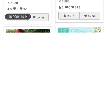
￥
3,888
￥
2,980～
2
0
372
0
1
62
コレ
いいね
10,000
件
以上
コレ
いいね
nanan@ななんぶろぐ。☕️🌿‬
エリー
ひんやりアイスとチーズケーキ
🍨暑い季節の贈り物に、ちょっ
の組み合わせが
...
と贅沢なジェラ
...
￥
4,280～
￥
3,390～
0
1
52
0
1
24
コレ
いいね
コレ
いいね