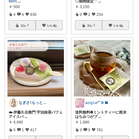
00円
...
♡期間限定「
...
￥
500
￥
3,150
4
4
936
0
2
254
コレ
いいね
コレ
いいね
なぎさ⌇もっと自分を好きになる『暮らし』
𝚊𝚗𝚐𝚒𝚎*ﾟ𖠿 🐌
☁️ 伊藤久右衛門 宇治抹茶パフェ
送料無料❁︎ミントティーに粉末
アイスバ
...
はちみつがブ
...
￥
4,490
￥
1,980
0
1
417
3
0
781