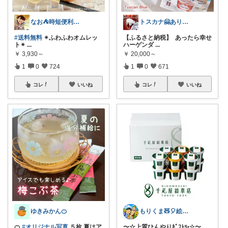
なお⛺️時短便利グッズ好き♡オリ写多め♪
トスカナ🤗ありがとうございます💕
#送料無料
✴︎ふわふわオムレッ
【ふるさと納税】 あったら幸せ
ト✴︎
...
ハーゲンダ
...
￥
3,930～
￥
20,000～
1
0
724
1
0
671
コレ
いいね
コレ
いいね
ゆきみかん🍊
もりくま🧸🎈絵本・スイーツ・酒他🙇
🍊
#オリジナル写真
５枚 夏はア
〜☆上質ひんやりｷﾞﾌﾄ✨☆〜