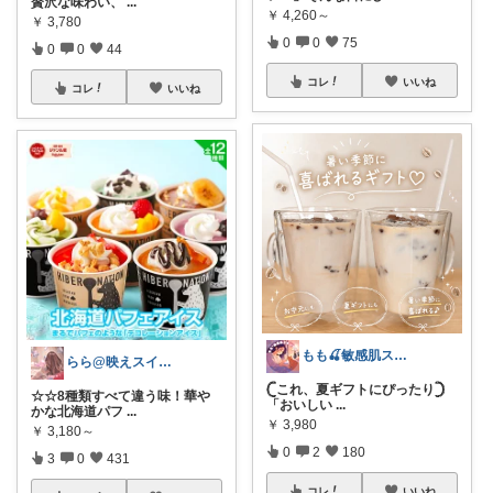
贅沢な味わい、
...
￥
4,260～
￥
3,780
0
0
75
0
0
44
コレ
いいね
コレ
いいね
もも🍒敏感肌スキンケア⌇猫ちゃんと一緒
らら@映えスイーツとQOLアップ
‎𓊆これ、夏ギフトにぴったり‎𓊇
☆☆8種類すべて違う味！華や
「おいしい
...
かな北海道パフ
...
￥
3,980
￥
3,180～
0
2
180
3
0
431
コレ
いいね