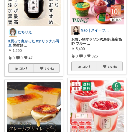
Nao｜スイーツROOM🍰
たちりえ
お買い物マラソンP10倍♪新宿高
#買って良かった
#オリジナル写
野 フルー
...
真
黒蜜好
...
￥
5,400
￥
1,290
0
0
326
0
0
47
コレ
いいね
コレ
いいね