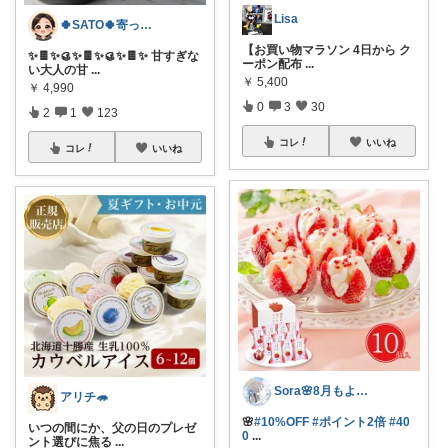
Lisa
🍀SATO🍀寄って、見てらっしゃい！
【お買い物マラソン 4日から ク
✨🍫✨🥮✨🍫✨🥮✨🍫✨ 甘すぎな
ーポン配布
...
い大人の甘
...
￥
5,400
￥
4,990
0
3
30
2
1
123
コレ
いいね
コレ
いいね
Sora🌸8月もよろしくね
アリチ🦔
🌸
#10%OFF
#ポイント2倍
#40
いつの間にか、父の日のプレゼ
0
...
ント選びに焦る
...