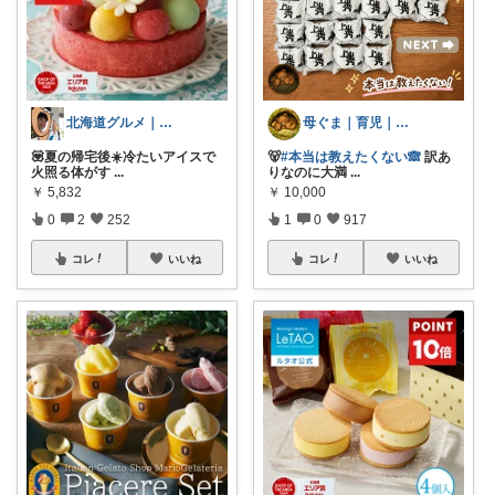
北海道グルメ｜まさ
母ぐま｜育児｜シンプルライフ｜朝コレ
💟夏の帰宅後☀️冷たいアイスで
🐻
#本当は教えたくない🙈
訳あ
火照る体がす
...
りなのに大満
...
￥
5,832
￥
10,000
0
2
252
1
0
917
コレ
いいね
コレ
いいね