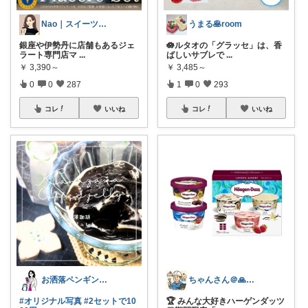
Nao｜スイーツROOM🍰
うまる🥞room
銀座や伊勢丹に店舗もあるジェ
🪷ルタオの「グラッセ」は、香
ラート専門店マ
...
ばしいサブレで
...
￥
3,390～
￥
3,485～
0
0
287
1
0
293
コレ
いいね
コレ
いいね
お洒落ペンギン🐧暮らし×ときめき
ちゃんさん＠🙏kansya👶1👶0
#オリジナル写真
#2セットで10
🏆 みんな大好きハーゲンダッツ