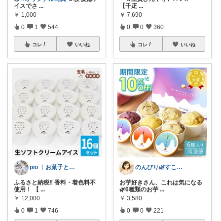
イスでさ
...
【千疋
...
￥
1,000
￥
7,690
0
1
544
0
0
360
コレ
いいね
コレ
いいね
pio ︴お菓子と暮らしのおすすめ
のんびり🌿すこやか暮らし
ふるさと納税‼︎ 香料・着色料不
お芋好きさん、これは気になる
使用！ 【
...
🌿6種類のお芋
...
￥
12,000
￥
3,580
0
1
746
0
0
221