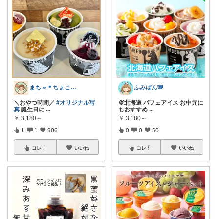
まちゃ＊ちょこっとご褒美スイーツ×暮らし
ふみぱん🐼
＼おやつ時間／
#オリジナル写
🍨北海道 パフェアイス お中元に
真
誕生日に
...
もおすすめ
...
￥
3,180～
￥
3,180～
1
1
906
0
0
50
コレ
いいね
コレ
いいね