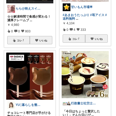
甘いもん市場🌟
らら@映えスイーツとQOLアップ
#あまおうたっぷり
#苺アイス
#
☆☆解凍時間で食感が変わる！
送料無料
...
濃厚クレームブ
...
￥
4,104
￥
4,980
0
4
333
0
0
803
コレ
いいね
コレ
いいね
行政書士社労士｜スイーツ手土産＆開業支援
YU┆暮らしを整えるもの
「今日はちょっと贅沢した
チョコレート専門店が手がける
い！」そんな日にぴ
...