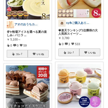
sy☕️ご購入ありがとうございます😌
アオのおうちカフェ
🍓楽天ランキング1位獲得の大
🍨✨牧場アイスを選べる夏の楽
人気和スイーツ
...
しみ♪ バニラ
...
￥
3,780
￥
5,100～
0
1
533
0
0
59
コレ
いいね
コレ
いいね