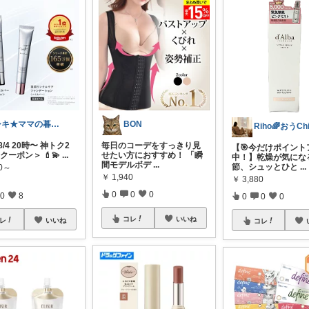
シキ★ママの暮らし、キッズ
BON
＜8/4 20時〜 神トク2
毎日のコーデをすっきり見
【🎯今だけポイント
Fクーポン＞ 💄💫
...
せたい方におすすめ！ 「瞬
中！】乾燥が気にな
間モデルボデ
...
節、シュッとひと
...
80～
￥
1,940
￥
3,880
0
0
0
0
8
0
0
0
コレ
いいね
レ
いいね
コレ