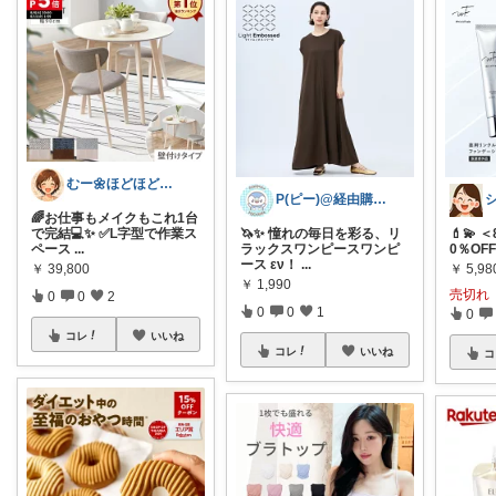
むー🌼ほどほど生活🌼
P(ピー)@経由購入します！
🌈お仕事もメイクもこれ1台
で完結💻✨ ✅L字型で作業ス
🦄✨ 憧れの毎日を彩る、リ
💄💫 
ペース
...
ラックスワンピースワンピ
0％OF
ース εν！
...
￥
39,800
￥
5,9
￥
1,990
売切れ
0
0
2
0
0
1
0
コレ
いいね
コレ
いいね
コ