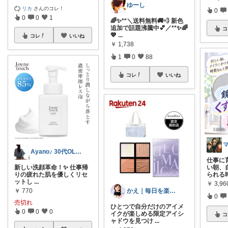
ゆーし
リカ
さんのコレ！
0
0
0
1
🌈✨**＼送料無料🚚💨 新色
追加で話題沸騰中💕／**✨🌈
コ
💖
...
コレ
いいね
￥
1,738
1
0
88
コレ
いいね
Ayano♪ 30代OLファッション
仕事に
い朝、
新しい洗顔革命！✨ 仕事帰
られる
りの疲れた肌を優しくリセ
ットし
...
￥
3,9
￥
770
かえ｜毎日を楽しむ
0
売切れ
ひとつで自分だけのアイメ
0
0
0
イクが楽しめる限定アイシ
コ
ャドウを見つけ
...