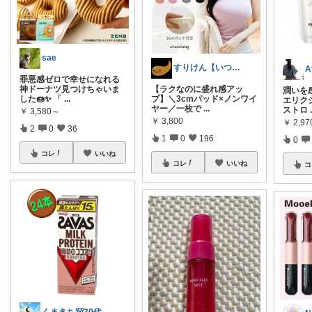
sae
すりけん【いつもありがとう😊】
罪悪感ゼロで幸せになれる
神ドーナツ見つけちゃいま
【ラクなのに盛れ感アッ
潤いを
した🍩✨ 「
...
プ】＼3cmパッド×ノンワイ
エリク
ヤー／一枚で
...
ストロ
￥
3,580～
￥
3,800
￥
2,97
2
0
36
1
0
196
0
コレ
いいね
コレ
いいね
コ