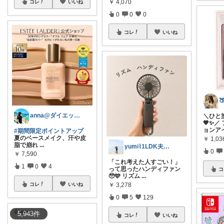
￥
4,070
コレ
いいね
0
0
0
コレ
いいね
anna@ダイエット＆美容♡
＼ひと
🤎✨／
ョンア
#期間限定ポイントアップ
夏のベースメイク、汗や皮
￥
1,03
脂で崩れ
...
yumi⌇1LDK夫婦のこだわりアイテム
0
￥
7,590
「これ考えた人すごい！」
1
0
4
って思ったハンディファン
コ
🥹🩵 リズム
...
￥
3,278
コレ
いいね
0
5
129
5,943
件
コレ
いいね