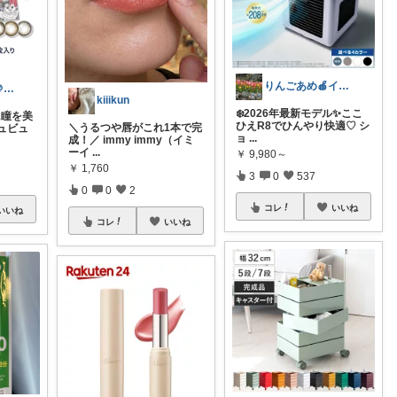
りんごあめ🍎インテリア雑貨🫧🌿
アッコちゃん＠ファッション＆美容💄好き
kiiikun
❄️2026年最新モデル✨ここ
瞳を美
ひえR8でひんやり快適♡ シ
＼うるつや唇がこれ1本で完
ュビュ
ョ
...
成！／ immy immy（イミ
ーイ
...
￥
9,980～
￥
1,760
3
0
537
0
0
2
コレ
いいね
いいね
コレ
いいね