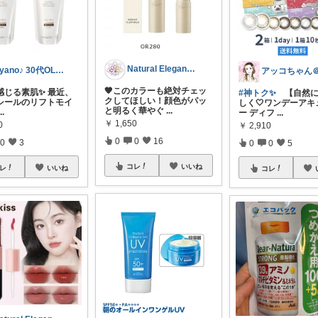
Natural Elegance169
Ayano♪ 30代OLファッション
🧡このカラーも絶対チェッ
感じる素肌✨ 最近、
#神トク✨️
【自然に
クしてほしい！顔色がパッ
シールのリフトモイ
しく🤍ワンデーアキ
と明るく華やぐ
...
...
ー ディフ
...
￥
1,650
0
￥
2,910
0
0
16
0
3
0
0
5
コレ
いいね
レ
いいね
コレ