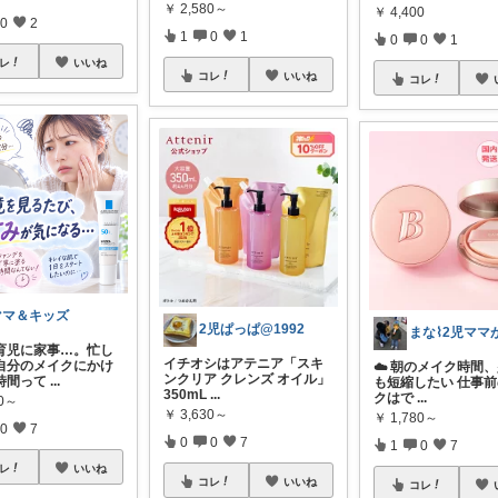
￥
2,580～
￥
4,400
0
2
1
0
1
0
0
1
レ
いいね
コレ
いいね
コレ
ママ＆キッズ
2児ぱっぱ@1992
育児に家事…。忙し
イチオシはアテニア「スキ
自分のメイクにかけ
☁️ 朝のメイク時間
ンクリア クレンズ オイル」
時間って
...
も短縮したい 仕事
350mL
...
クはで
...
60～
￥
3,630～
￥
1,780～
0
7
0
0
7
1
0
7
レ
いいね
コレ
いいね
コレ