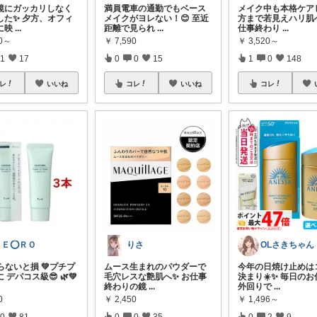
鏡にガッカリしなく
満員電車の通勤でもベース
メイク中も本格ケア
した✨ 夕方、オフィ
メイクがヨレない！😊 至近
方まで若見えハリ肌へ
に映
...
距離で見られ
...
仕事終わり
...
40～
￥
7,590
￥
3,520～
1
17
0
0
15
1
0
148
レ
いいね
コレ
いいね
コレ
ＺＥ⭕ＲＯ
りさ
OLさきちゃん
知らないと損 💚プチプ
ムース生まれのパウダーで
今年の日焼け止めは
デパコス級︎︎😎 🌿💚
毛穴レスな艶肌へ✨ お仕事
決まり☀️✨ 毎日の
終わりの鏡
...
外回りで
...
0
￥
2,450
￥
1,496～
0
81
0
0
35
0
2
9