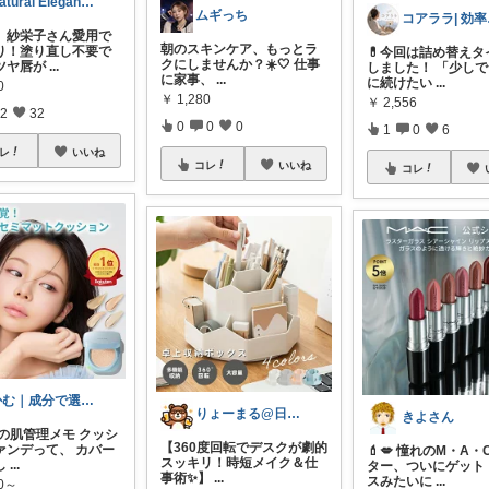
Natural Elegance169
ムギっち
コア
年、紗栄子さん愛用で
朝のスキンケア、もっとラ
り！塗り直し不要で
💊今回は詰め替えタ
クにしませんか？☀️🤍 仕事
ツヤ唇が
...
しました！ 「少し
に家事、
...
に続けたい
...
0
￥
1,280
￥
2,556
2
32
0
0
0
1
0
6
レ
いいね
コレ
いいね
コレ
かむ｜成分で選ぶ時短美容
りょーまる@日用品×ファッション
きよさん
日の肌管理メモ クッシ
【360度回転でデスクが劇的
ァンデって、 カバー
💄💋 憧れのM・A
スッキリ！時短メイク＆仕
し
...
ター、ついにゲット
事術✨】
...
スみたいに
...
50～