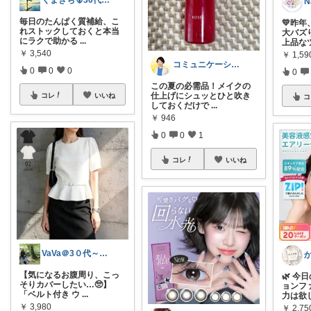
くまきち🐻30代の趣味アイテム紹介
毎日のたんぱく質補給、こ
💛昨
れストックしておくと本当
大バズ
にラクで助かる
...
上品な
￥
3,540
￥
1,59
コミュニケーションメイクの志おり先生
0
0
0
0
この夏の必需品！メイクの
仕上げにシュッとひと吹き
コレ
いいね
コ
しておくだけで
...
￥
946
0
0
1
コレ
いいね
VaVa＠3０代～初めての都内暮らし
【気になるお腹周り、こっ
🌿 今
そりカバーしたい…🥺】
ョンフ
「ベルト付き ウ
...
力は欲
￥
3,980
￥
2,7