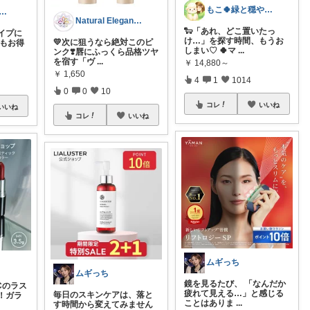
もこ🍀緑と穏やかなくらし🐑🍀
ララ| 効率ライフ×ウェルネス
Natural Elegance169
🐑「あれ、どこ置いたっ
イプに
け…」を探す時間、もうお
💛次に狙うなら絶対このピ
でもお得
しまい♡ 🍀︎マ
...
ンク❣️唇にふっくら品格ツヤ
を宿す「ヴ
...
￥
14,880～
￥
1,650
4
1
1014
0
0
10
コレ
いいね
いいね
コレ
いいね
ムギっち
ムギっち
鏡を見るたび、 「なんだか
・Cのラス
疲れて見える…」と感じる
毎日のスキンケアは、落と
！ガラ
ことはありま
...
す時間から変えてみません