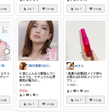
いいね
コレ
いいね
コレ
いいね
 🐶
🫪毎日更新🫪ゆだむパパ(ママも)
poさん
 カラコ
✨ 肌にふんわり馴染んでく
\ 真夏の必需品❗️メイク持ち
ロデュー
れそうな、ナチュラルな雰
が変わるKOSEメイクキー
囲気が魅力の
...
プミ
...
￥
1,980
￥
895～
売切れ
0
0
345
0
0
5
いいね
コレ
いいね
コレ
いいね