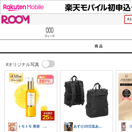
ROOM
Feed
商品
#オリジナル写真
トモトモ 美容 食品 子育てルーム
あす@28日迄ありがとうございます🙇‍