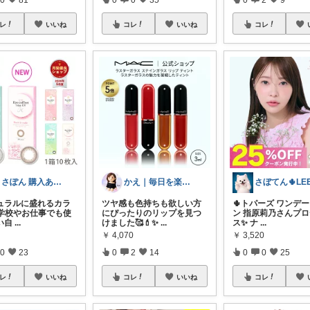
レ
いいね
コレ
いいね
コレ
りさぽん 購入ありがとうございます⸜⸜⸜
かえ｜毎日を楽しむ
さぼてん🌵LEE
チュラルに盛れるカラ
ツヤ感も色持ちも欲しい方
🌵トパーズ ワンデー
 学校やお仕事でも使
にぴったりのリップを見つ
ン 指原莉乃さんプ
い自
...
けました🥰💄✨
...
ス✨ ナ
...
￥
4,070
￥
3,520
0
23
0
2
14
0
0
25
レ
いいね
コレ
いいね
コレ