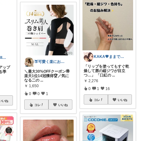
KAKA💖ままでもキレイでいたい
Riho🌈おうChill★グッズ
🍑可愛く楽にお得に1人暮らし
「リップを塗ってもすぐ乾
アップ
燥して唇の縦ジワが目立
＼最大30%OFFクーポン🉐
る季
つ…」 「口紅の
...
楽天1位14冠獲得🏆／気に
なる二の
...
￥
2,276
￥
1,650
0
1
16
0
0
1
コレ
いいね
いいね
コレ
いいね