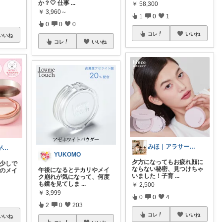
か？🤍 仕事
...
￥
58,300
￥
3,960～
1
0
1
0
0
0
コレ
いいね
いいね
コレ
いいね
みほ｜アラサー主婦｜共働き｜2児育児中
まな⌇2児ママが目指すゆとりある暮らし
YUKOMO
夕方になってもお疲れ顔に
、少しで
ならない秘密、見つけちゃ
午後になるとテカリやメイ
前のメイ
いました！子育
...
ク崩れが気になって、何度
も鏡を見てしま
...
￥
2,500
￥
3,999
0
0
4
2
0
203
コレ
いいね
いいね