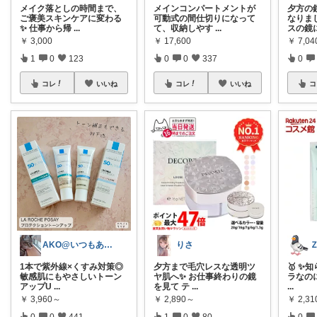
メイク落としの時間まで、
メインコンパートメントが
夕方の
ご褒美スキンケアに変わる
可動式の間仕切りになって
なりま
✨ 仕事から帰
...
て、収納しやす
...
スの鏡
￥
3,000
￥
17,600
￥
7,0
1
0
123
0
0
337
0
コレ
いいね
コレ
いいね
コ
AKO@いつもありがとう🐾໊¨̮✩︎
りさ
1本で 紫外線×くすみ対策◎
夕方まで毛穴レスな透明ツ
🥇 ✨
敏感肌にもやさしいトーン
ヤ肌へ✨ お仕事終わりの鏡
ラなのに 
アップU
...
を見て テ
...
...
￥
3,960～
￥
2,890～
￥
2,31
0
0
441
1
0
80
0