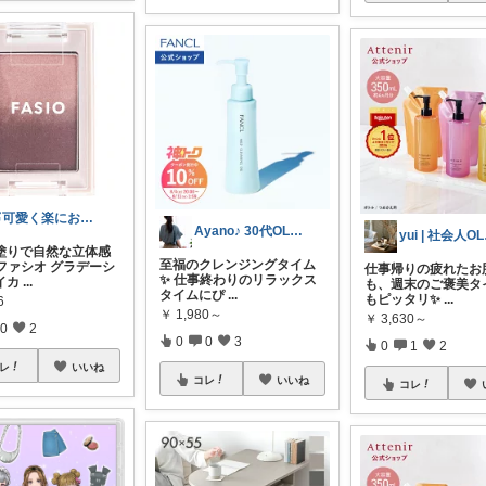
🍑可愛く楽にお得に1人暮らし
Ayano♪ 30代OLファッション
yu
塗りで自然な立体感
至福のクレンジングタイム
 ファシオ グラデーシ
仕事帰りの疲れたお
✨ 仕事終わりのリラックス
イカ
...
も、週末のご褒美タ
タイムにぴ
...
もピッタリ✨
...
6
￥
1,980～
￥
3,630～
0
2
0
0
3
0
1
2
レ
いいね
コレ
いいね
コレ