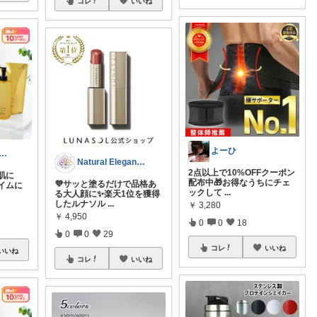
コレ
いいね
よーひ
i | 社会人OLの推し手帳
Natural Elegance169
2点以上で10%OFFクーポン
肌に
配布中🎁お得なうちにチェ
💜サッと塗るだけで品格あ
イムに
ックして
...
る大人顔に✨楽天1位を獲得
したルナソル
...
￥
3,280
￥
4,950
0
0
18
0
0
29
コレ
いいね
いいね
コレ
いいね