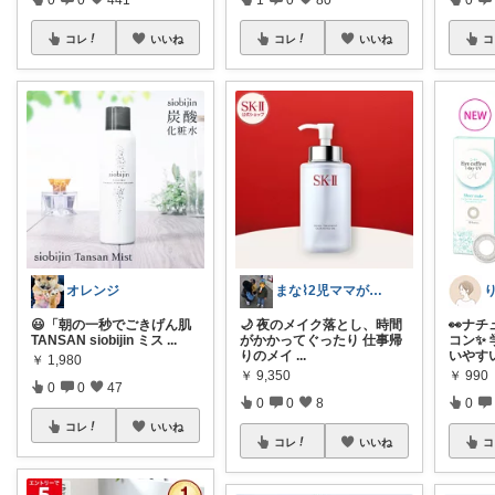
コレ
いいね
コレ
いいね
コ
オレンジ
まな⌇2児ママが目指すゆとりある暮らし
😃「朝の一秒でごきげん肌
🌙 夜のメイク落とし、時間
👀ナ
TANSAN siobijin ミス
...
がかかってぐったり 仕事帰
コン✨
りのメイ
...
いやす
￥
1,980
￥
9,350
￥
990
0
0
47
0
0
8
0
コレ
いいね
コレ
いいね
コ