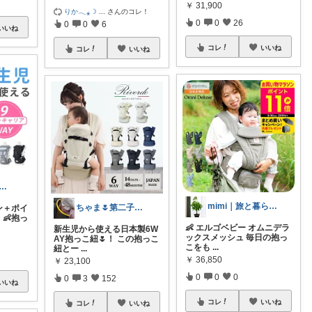
￥
31,900
りか𓂃⁎☽
...
さんのコレ！
0
0
26
0
0
6
いいね
コレ
いいね
コレ
いいね
maru｜後悔しないベビー用品メモ
mimi｜旅と暮らし ✈️🌿
ちゃま🌷第二子妊娠中
ポン＋ポイ
👶抱っ
👶 エルゴベビー オムニデラ
新生児から使える日本製6W
ックスメッシュ 毎日の抱っ
AY抱っこ紐🌷！ この抱っこ
こをも
...
紐とー
...
￥
36,850
￥
23,100
0
0
0
0
3
152
いいね
コレ
いいね
コレ
いいね