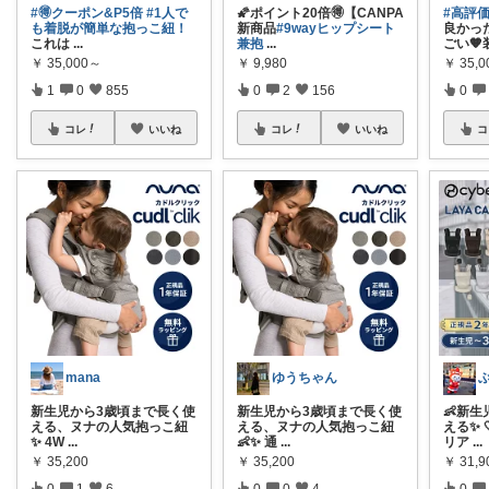
#🉐クーポン&P5倍
#1人で
🌠ポイント20倍🉐【CANPA
#高評価
も着脱が簡単な抱っこ紐！
新商品
#9wayヒップシート
良かっ
これは
...
兼抱
...
ごい🧡
￥
35,000～
￥
9,980
￥
35,
1
0
855
0
2
156
0
コレ
いいね
コレ
いいね
コ
mana
ゆうちゃん
新生児から3歳頃まで長く使
新生児から3歳頃まで長く使
👶新
える、ヌナの人気抱っこ紐
える、ヌナの人気抱っこ紐
える✨ 
✨ 4W
...
👶✨ 通
...
リア
...
￥
35,200
￥
35,200
￥
31,9
0
1
6
0
0
4
0