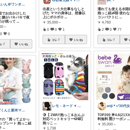
ゆあ🎀兄妹ママの育児と暮らし
piiˎˊ˗
れいん＠ワンオペ育児の救世主グッズ
出産という大仕事をなしと
濡れても使える水陸
げた ママの身体は、想像以
抱っこ紐👶🏻 使わ
紐でお出かけした
上にボロボロ
...
コンパクトに
...
と腰がバキバキで夜
力が残って
...
￥
35,000～
￥
4,760
000～
0
0
1
2
0
77
0
0
コレ
いいね
コレ
レ
いいね
レモ・ネード ✦ セレクト 🍋
空くんと新米ママ🌸💪
🍋【 2WAY抱っこ＆おんぶ
TOP200 🌟4.6(213
対応ペットキャリー🐶🎒】
料無料 🈹クーポン
...
マの「買ってよかっ
抱っこ
...
ヒップシート 抱っこ紐
￥
35,000～
キ
...
￥
1,738