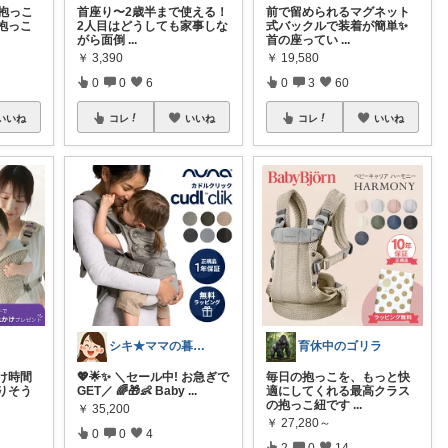
抱っこ
首座り〜2歳半まで使える！
前で留められるマグネット
抱っこ
2人目はどうしても家事しな
式バックルで装着が簡単✨
がら面倒
...
首の座ってい
...
￥
3,390
￥
19,580
0
0
6
0
3
60
いいね
コレ
いいね
コレ
いいね
シキ★ママの暮らし、キッズ
育休中のゴリラ
け時間
💖🌟✨ ＼セール中! お急ぎで
毎日の抱っこを、もっと快
りそう
GET／ 🌈🎁👶 Baby
...
適にしてくれる最高クラス
の抱っこ紐です
...
￥
35,200
￥
27,280～
0
0
4
2
0
14