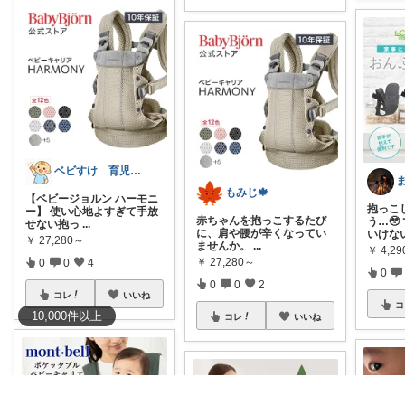
ベビすけ 育児グッズ
もみじ🍁
【ベビージョルン ハーモニ
抱っこ
ー】 使い心地よすぎて手放
赤ちゃんを抱っこするたび
う…
せない抱っ
...
に、肩や腰が辛くなってい
いけな
￥
27,280～
ませんか。
...
￥
4,29
￥
27,280～
0
0
4
0
0
0
2
コレ
いいね
コ
10,000
件
以上
コレ
いいね