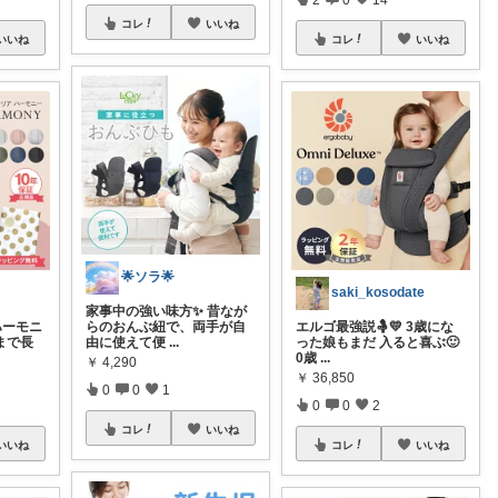
コレ
いいね
いいね
コレ
いいね
🌟ソラ🌟
saki_kosodate
家事中の強い味方✨ 昔なが
ハーモニ
らのおんぶ紐で、両手が自
エルゴ最強説🤱💛 3歳にな
まで長
由に使えて便
...
った娘もまだ 入ると喜ぶ🙂
0歳
...
￥
4,290
￥
36,850
0
0
1
0
0
2
コレ
いいね
いいね
コレ
いいね