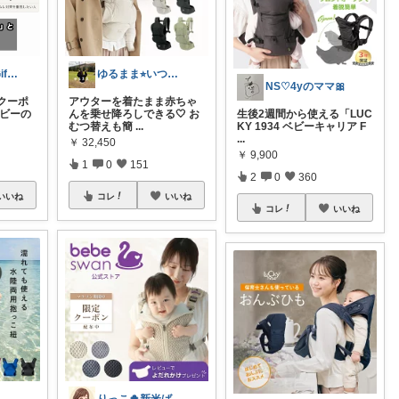
あーちゃん♡Giftで選びたい商品🌹
ゆるまま⭐︎いつもありがとうございます✨
NS♡4yのママ🎀
クーポ
アウターを着たまま赤ちゃ
ベビーの
んを乗せ降ろしできる🤍 お
生後2週間から使える「LUC
むつ替えも簡
...
KY 1934 ベビーキャリア F
...
￥
32,450
￥
9,900
1
0
151
2
0
360
いいね
コレ
いいね
コレ
いいね