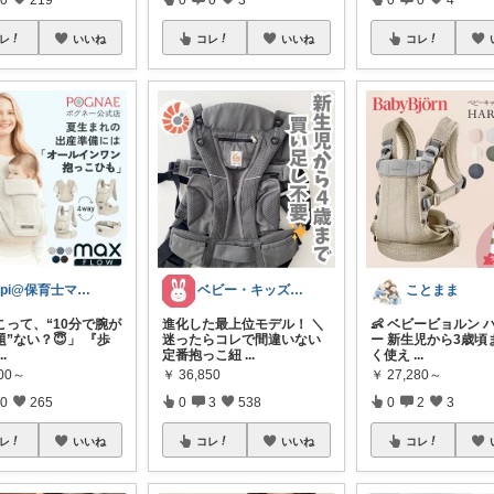
レ
いいね
コレ
いいね
コレ
pipi@保育士ママの趣味部屋
ベビー・キッズ・マタニティ｜うさ子
ことまま
こって、“10分で腕が
進化した最上位モデル！ ＼
👶 ベビービョルン 
”ない？😇」 『歩
迷ったらコレで間違いない
ー 新生児から3歳頃
...
定番抱っこ紐
...
く使え
...
500～
￥
36,850
￥
27,280～
0
265
0
3
538
0
2
3
レ
いいね
コレ
いいね
コレ