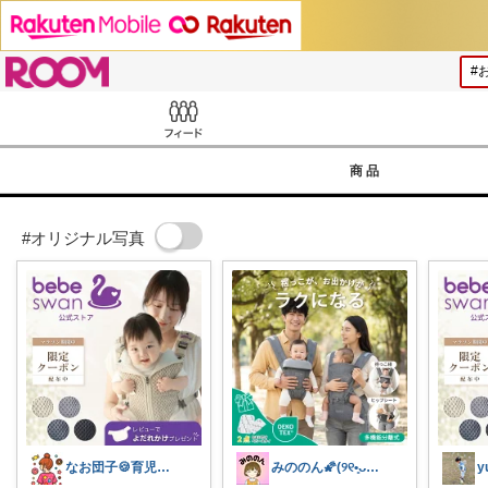
ROOM
Feed
商品
#オリジナル写真
なお団子🍪育児・暮らしの便利グッズ
みののん🌠(୨୧•͈ᴗ•͈)感謝♡
y