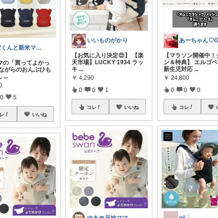
いいものがかり
空くんと新米ママ🌸💪
【お気に入り決定😍】 【楽
【マラソン開催中！
天市場】LUCKY 1934 ラッ
ン＆特典】 エルゴ
マの「買ってよかっ
キ
...
新生児対応
...
昔ながらのおんぶひも
ん
...
￥
4,290
￥
24,800
0
0
0
1
0
0
0
0
5
コレ
いいね
コレ
レ
いいね