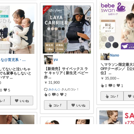
Nano
yu
まな@育児系・産後ダイエットと美容
＼マラソン限定最大7
【新発売】サイベックス ラ
OFFクーポン／【公
してないと泣いちゃ
ヤ キャリア ( 新生児 ベビー
位】
...
 でも家事もしないと
赤
...
いママ
...
￥
35,000～
￥
31,900
0
0
0
1
みかん🍊
さんのコレ！
0
5
0
0
2
コレ
レ
いいね
コレ
いいね