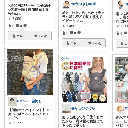
50代ゆきお＠腰痛対策・改善グッズ
＼500円OFFクーポン配布中
✨装着一瞬！腰痛軽減！最
👶✨これ1つでお出かけラク
抱っこ
強6wa
...
ラク😊4WAYで長く使える
日、肩
￥
7,089
ベビーキャ
...
には体
￥
3,480
0
0
1
￥
35,
0
0
6
0
コレ
いいね
コレ
いいね
コ
Nishiki｜後悔しない家と暮らし
暮らしのかけら
【価格帯：ハイエンド】 ✨️
抱っこ紐のベストバイ✨ エ
抱っこ紐って毎日使うもの
新米マ
ルゴベ
...
だから、肩や腰の負担はで
た」 
￥
25,773
きるだけ減らし
...
ベビー