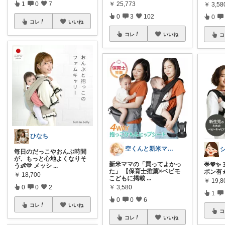
￥
25,773
1
0
7
￥
3,58
0
3
102
0
コレ
いいね
コレ
いいね
コ
ひなち
空くんと新米ママ🌸💪
毎日のだっこやおんぶ時間
が、もっと心地よくなりそ
新米ママの「買ってよかっ
🌟💖✨
う👶🫶 メッシ
...
た」 【保育士推薦×ベビモ
ポン有★
￥
18,700
こどもに掲載
...
￥
19,8
￥
3,580
0
0
2
1
0
0
6
コレ
いいね
コ
コレ
いいね