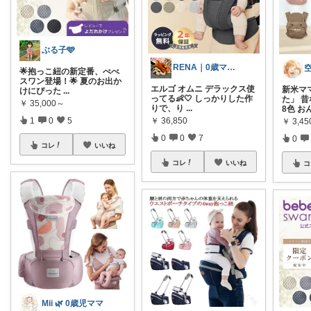
ぶる子🩵
RENA｜0歳ママ👶犬猫暮らし🐶🐱
🌟抱っこ紐の新定番、べべ
スワン登場！🌟 夏のお出か
エルゴ オムニ デラックス使
新米マ
けにぴった
...
ってる👶🤍 しっかりした作
た」 
￥
35,000～
りで、り
...
8色 お
￥
36,850
1
0
5
￥
3,45
0
0
7
0
コレ
いいね
コレ
いいね
コ
Mii 🌿 0歳児ママ