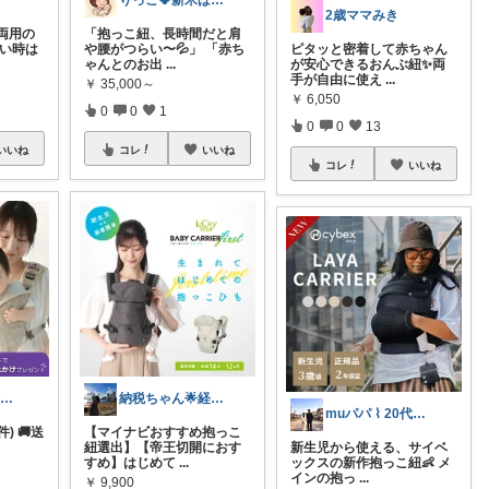
りっこ🍀新米ばぁばの子育て応援隊
2歳ママみき
両用の
「抱っこ紐、長時間だと肩
ない時は
や腰がつらい〜💦」 「赤ち
ピタッと密着して赤ちゃん
ゃんとのお出
...
が安心できるおんぶ紐✨両
手が自由に使え
...
￥
35,000～
￥
6,050
0
0
1
0
0
13
いいね
コレ
いいね
コレ
いいね
anji＊✅30代女性売上ランキング🏆
納税ちゃん🌟経由購入★
muパパ ⌇ 20代パパの子育て
3件) 🚚送
【マイナビおすすめ抱っこ
紐選出】【帝王切開におす
新生児から使える、サイベ
すめ】はじめて
...
ックスの新作抱っこ紐👶 メ
インの抱っ
...
￥
9,900