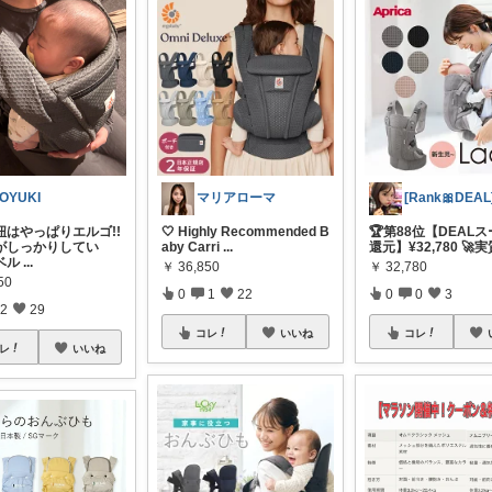
OYUKI
マリアローマ
紐はやっぱりエルゴ!!
🤍 Highly Recommended B
🏆第88位【DEAL
がしっかりしてい
aby Carri
...
還元】¥32,780 🚀実
ベル
...
￥
36,850
￥
32,780
50
0
1
22
0
0
3
2
29
コレ
いいね
コレ
レ
いいね