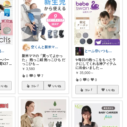
空くんと新米ママ🌸💪
[Rank🎀DEAL]毎日コレ@ano
とーふ😚いつもご購入感謝です🙇
新米ママの「買ってよかっ
スーパー
た」 抱っこ紐 抱っこひも だ
✨毎日の抱っこをもっとラ
質¥27
...
っこひも
...
クにしてくれる神アイテム
に出会いました
...
￥
3,580
￥
35,000～
0
0
7
0
0
0
いいね
コレ
いいね
コレ
いいね