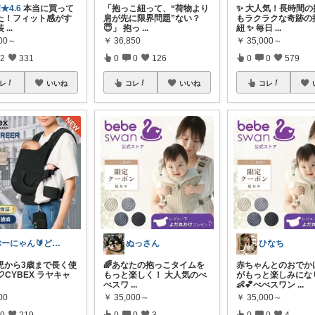
★4.6
本当に買って
「抱っこ紐って、“荷物より
✨ 大人気！長時間の
た！フィット感がす
肩が先に限界問題”ない？
もラクラクな奇跡の
装
...
😇」 抱っ
...
紐 ✨ 毎日
...
000～
￥
36,850
￥
35,000～
2
331
0
0
126
0
0
579
レ
いいね
コレ
いいね
コレ
ぶーにゃん🔰どうしたら売れるかな😭
ぬっさん
ひなち
生児から3歳まで長く使
🌈あなたの抱っこタイムを
赤ちゃんとのおでか
🤍CYBEX ラヤキャ
もっと楽しく！ 大人気のべ
がもっと楽しみにな
べスワ
...
👶💕べべスワン
...
00
￥
35,000～
￥
35,000～
0
219
0
0
3
0
0
4