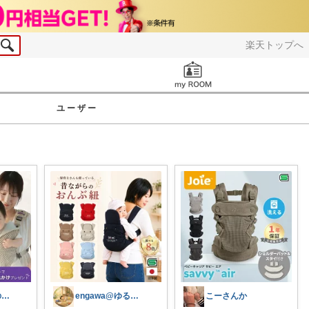
楽天トップへ
お知らせ
ユーザー
4歳児パパTSの育児おたすけROOM🎁
engawa@ゆる育児
こーさんか