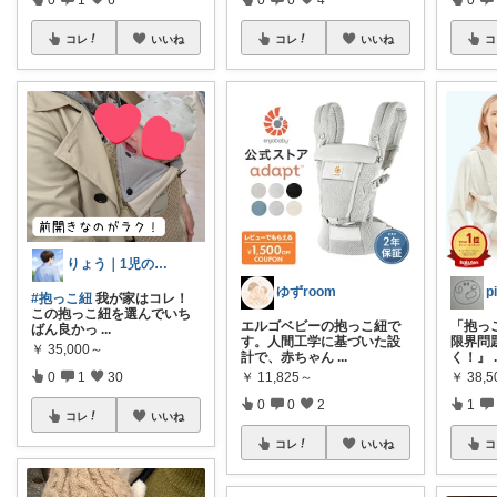
コレ
いいね
コレ
いいね
コ
りょう｜1児のパパ
ゆずroom
#抱っこ紐
我が家はコレ！
この抱っこ紐を選んでいち
エルゴベビーの抱っこ紐で
「抱っ
ばん良かっ
...
す。人間工学に基づいた設
限界問題
￥
35,000～
計で、赤ちゃん
...
く！』
￥
11,825～
￥
38,
0
1
30
0
0
2
1
コレ
いいね
コレ
いいね
コ