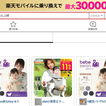
詳細検索
見つける
uu🌼2yboy＆🥚
pipi@保育士ママの趣味部屋