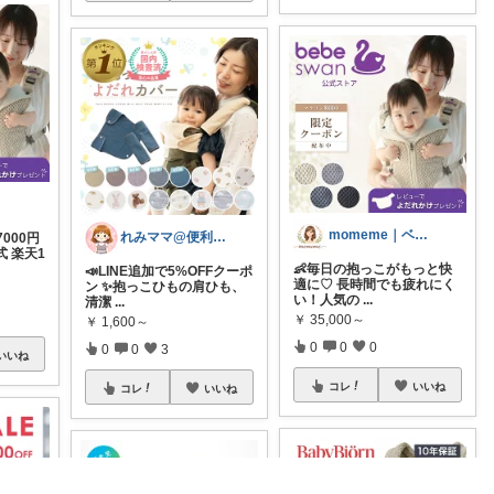
momeme｜ベビー&キッズ専門店
れみママ@便利雑貨¸¸kids
000円
式 楽天1
👶毎日の抱っこがもっと快
📣LINE追加で5%OFFクーポ
適に♡ 長時間でも疲れにく
ン ✨抱っこひもの肩ひも、
い！人気の
...
清潔
...
￥
35,000～
￥
1,600～
0
0
0
0
0
3
いいね
コレ
いいね
コレ
いいね