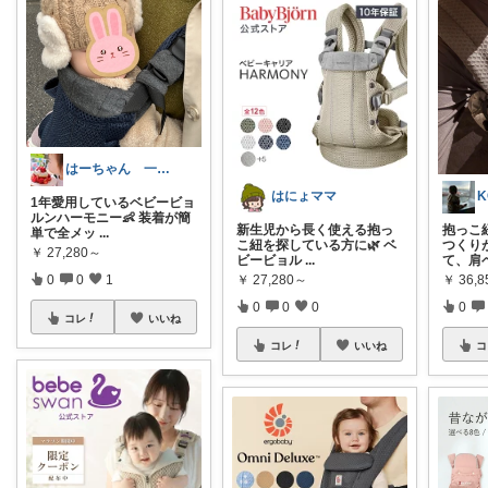
はーちゃん 一歳児ママ
はにょママ
K
1年愛用しているベビービョ
ルンハーモニー👶 装着が簡
新生児から長く使える抱っ
抱っこ
単で全メッ
...
こ紐を探している方に🌿 ベ
つくり
￥
27,280～
ビービョル
...
て、肩
￥
27,280～
￥
36,8
0
0
1
0
0
0
0
コレ
いいね
コレ
いいね
コ