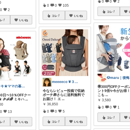
0
0
2
0
0
0
105
0
2
コレ
コレ
いいね
レ
いいね
🐶
meeeeco ❦３児ママ ❦
シキ★ママの暮らし、キッズ
🉐300円OFFクー
今ならレビュー投稿で収納
ント9倍✨今がお得！ 
ポーチ🎁さらに送料無料で
こも
...
 30日〜10％OFFクー
お届け！ エ
...
 🎉👶🌈 ミキハ
...
￥
3,580
￥
36,850
00
0
0
1
0
0
5
0
13
コレ
コレ
いいね
レ
いいね