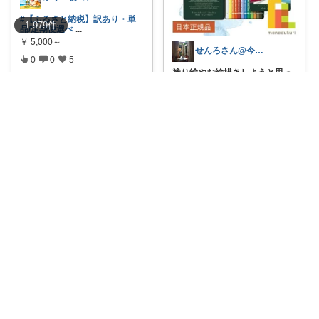
#【ふるさと納税】訳あり・単
1,979
件
品/定期便選べ
...
￥
5,000～
せんろさん@今日を甘やかす✨
0
0
5
塗り絵やお絵描きしようと思っ
てそこらで適当
...
コレ
いいね
￥
2,620
0
0
6
コレ
いいね
K.Select
💅爪を気にしてた嫁へのプレゼ
ントに買ったら
...
￥
5,904
やま|外科医パパ、看護師ママ、娘