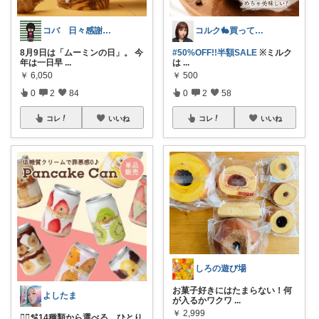
コバ 日々感謝✨私のすきなもの帖✨
コルク🐇買ってよかった！オリジナル写真
8月9日は「ムーミンの日」。 今
#50%OFF!!半額SALE
※ミルク
年は一日早
...
は
...
￥
6,050
￥
500
0
2
84
0
2
58
コレ
いいね
コレ
いいね
しろの遊び場
お菓子好きにはたまらない！何
よしたま
が入るかワクワ
...
￥
2,999
🏃‍♀️🫧14種類から選べる、ひとり