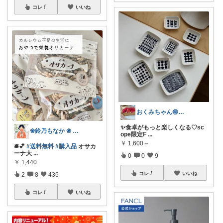
コレ
いいね
おくみちゃん🍥朝コレ界隈
✨食卓がもっと楽しくなる♡sc
❀鈴乃もなか ❀ 穏やかさを大切に
ope限定F
...
￥
1,600～
🛎️💕
#送料無料
#購入品
オサカ
ーナ大
...
0
0
9
￥
1,440
コレ
いいね
2
8
436
コレ
いいね