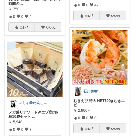
時間の
...
0
0
42
￥
750
コレ
いいね
0
0
4
コレ
いいね
石川美智
むきえび 特大 NET700g むきエ
マミィ🐶わんこと暮らす｜お得情報係
ビ
...
￥
2,960～
メガ盛りアソート🎉エゾ鹿肉6
種10袋セット
...
0
0
0
￥
5,940
コレ
いいね
0
0
7