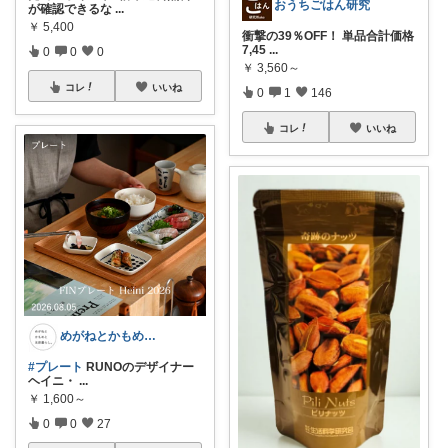
おうちごはん研究
が確認できるな
...
￥
5,400
衝撃の39％OFF！ 単品合計価格
7,45
...
0
0
0
￥
3,560～
コレ
いいね
0
1
146
コレ
いいね
めがねとかもめと北欧暮らし。
#プレート
RUNOのデザイナー
ヘイニ・
...
￥
1,600～
0
0
27