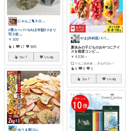
にゃんこ🐈スローです🐢💦
#🉐スーパーSALE半額‼️
#オリ
写３枚
...
やま|外科医パパ、看護師ママ、娘
￥
500
1
17
985
夏休みの子どものおやつにアイ
スを都度コンビ
...
￥
4,536～
コレ
いいね
りんごあめ🍎
...
さんのコレ！
0
0
1
コレ
いいね
ゆう🌷朝コレ