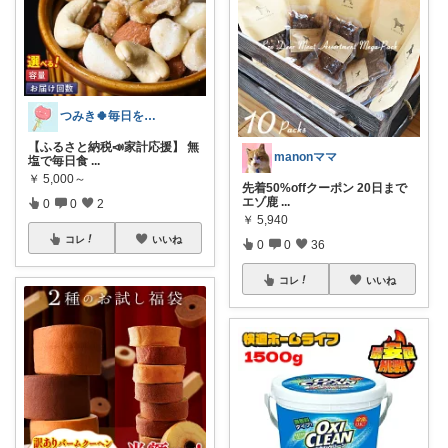
つみき🍀毎日をご機嫌にする♡
【ふるさと納税📣家計応援】 無
manonママ
塩で毎日食
...
￥
5,000～
先着50%offクーポン 20日まで
エゾ鹿
...
0
0
2
￥
5,940
コレ
いいね
0
0
36
コレ
いいね