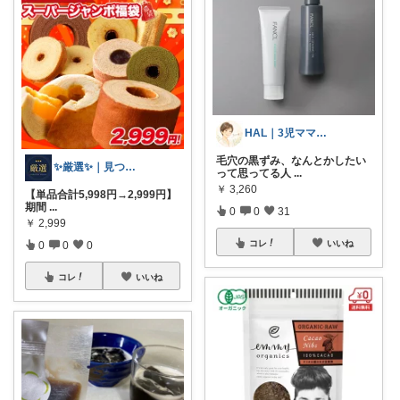
HAL｜3児ママ・家事グッズ・プチプラ
毛穴の黒ずみ、なんとかしたい
✨厳選✨｜見つけたお得を紹介🎉
って思ってる人
...
￥
3,260
【単品合計5,998円→2,999円】
期間
...
0
0
31
￥
2,999
コレ
いいね
0
0
0
コレ
いいね