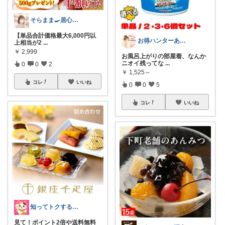
そらまま🍳居心地いいキッチン作り
【単品合計価格最大6,000円以
お得ハンターあや🛒今日もお得日和🛒
上相当が2
...
￥
2,999
お風呂上がりの部屋着、なんか
ニオイ残ってな
...
0
0
2
￥
1,525～
コレ
いいね
0
0
5
コレ
いいね
知ってトクする生活情報_aj
見て！ポイント2倍や送料無料