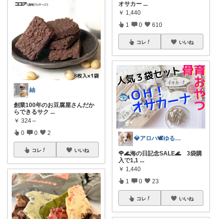
オサカー
...
￥
1,440
1
0
610
コレ
いいね
紬
創業100年のお豆腐屋さんだか
らできるサク
...
￥
324～
0
0
2
💎アロハ🕊️ゆる身体に優し🔥勝3倍
コレ
いいね
🌹🌊海の日記念SALE🌊 3袋購
入で1,1
...
￥
1,440
1
0
23
コレ
いいね