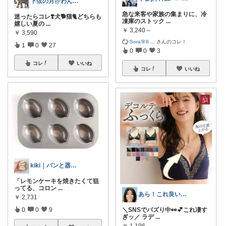
下弦の月@わんにゃん日和
急な来客や家族の集まりに、冷
迷ったらコレ❣️犬🐕猫🐈どちらも
凍庫のストック
...
嬉しい夏の
...
￥
3,240～
￥
3,590
Sora🌸8
...
さんのコレ！
1
0
27
0
0
3
コレ
いいね
コレ
いいね
kiki｜パンと器で整う暮らし
「レモンケーキを焼きたくて狙
ってる、コロン
...
あら！これ良いわね～
￥
2,731
＼SNSでバズり中👀💕これ凄す
0
0
9
ぎッ／ ラデ
...