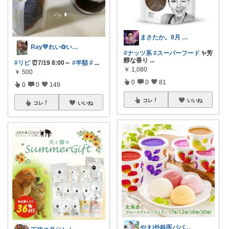
まさたか。8月 7日の経由購入感謝🙏
Ray💛れい︎✿いつもありがとう❁¨̮
#ナッツ系
#スーパーフード
✨芳
醇な香り
...
#リピ
⏰7/19 8:00～
#半額
#
...
￥
1,080
￥
500
0
0
81
0
0
149
コレ
いいね
コレ
いいね
やま|外科医パパ、看護師ママ、娘