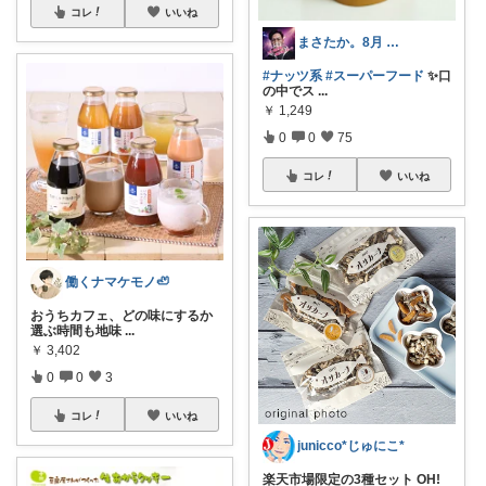
コレ
いいね
まさたか。8月 7日の経由購入感謝🙏
#ナッツ系
#スーパーフード
✨口
の中でス
...
￥
1,249
0
0
75
コレ
いいね
働くナマケモノ🦥
おうちカフェ、どの味にするか
選ぶ時間も地味
...
￥
3,402
0
0
3
コレ
いいね
junicco*じゅにこ*
楽天市場限定の3種セット OH!