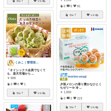
￥
1,196
コレ
いいね
0
0
91
コレ
いいね
くみこ｜管理栄養士
「オイシックス会員でなくて
も、楽天市場から
...
morino-usagi
￥
606
夕張メロンの香り豊かなひとく
0
0
1
ちゼリー🍈 冷
...
￥
1,000
コレ
いいね
0
2
223
コレ
いいね