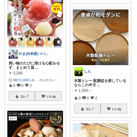
やま|外科医パパ、看護師ママ、娘
買い物のたびに溶ける心配をせ
ず、まとめて届
...
しん
￥
3,280
猫好き@購入あ
...
さんのコレ！
木製トレー 配膳盆を探している
ならこの半月
...
0
0
2
￥
1,500～
コレ
いいね
0
0
2
コレ
いいね