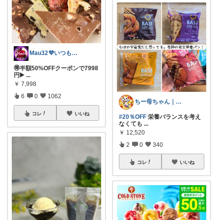
Mau32💜いつも有難うございます😊
🉐半額50%OFFクーポンで7998
円▶️
...
￥
7,998
6
0
1062
ちー母ちゃん｜食べて泳いで記録中
コレ
いいね
#20％OFF
栄養バランスを考え
なくても
...
￥
12,520
2
0
340
コレ
いいね