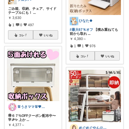
ごみ箱、収納、チェア、サイド
テーブルにも！
...
￥
3,630
ひなた🍀
1
0
497
#最大67％オフ
【積み重ねても
前から取れ
...
コレ
いいね
￥
4,380～
1
1
976
コレ
いいね
🐰うさママ🐰💖キッズ・ママの日常✨
🉐６７%OFFクーポン配布中〜
🎊🎉✨ 上か
...
￥
4,377～
めぐめぐやん@2児ママ×ゆるっと暮らし