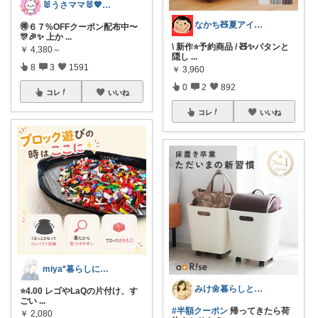
🐰うさママ🐰💖キッズ・ママの日常✨
なかち🧸夏アイテム＆便利グッズ✨
🉐６７%OFFクーポン配布中〜
🎊🎉✨ 上か
...
\ 新作⭐️予約商品 / 🧸✨パタンと
￥
4,380～
隠し
...
8
3
1591
￥
3,960
0
2
892
コレ
いいね
コレ
いいね
miya*暮らしに役立つ楽天セレクト
みけ🌼暮らしとキッチン
⭐️4.00 レゴやLaQの片付け、す
ごい
...
#半額クーポン
帰ってきたら荷
￥
2,080