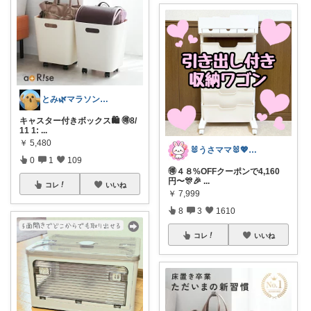
とみ🌿マラソン後半戦🔥
キャスター付きボックス🛍 🉐8/
11 1:
...
￥
5,480
🐰うさママ🐰💖キッズ・ママの日常✨
0
1
109
🉐４８%OFFクーポンで4,160
円〜🎊🎉
...
コレ
いいね
￥
7,999
8
3
1610
コレ
いいね