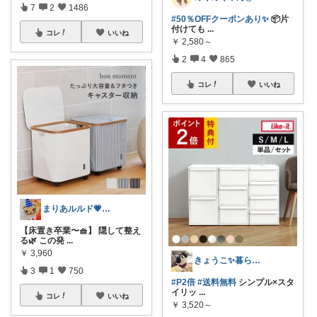
7
2
1486
#50％OFFクーポンあり✨
📦片
付けても
...
コレ
いいね
￥
2,580～
2
4
865
コレ
いいね
まりあルルド💗ご購入感謝です💗
【床置き卒業〜🧺】 隠して整え
る🌿 この発
...
￥
3,960
きょうこ✨暮らしをちょっと便利に✨
3
1
750
#P2倍
#送料無料
シンプル×スタ
イリッ
...
コレ
いいね
￥
3,520～