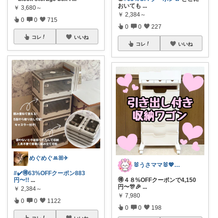
おいても
...
￥
3,680～
￥
2,384～
0
0
715
0
0
227
コレ
いいね
コレ
いいね
めぐめぐꔛꕤ✈︎
🐰うさママ🐰💖キッズ・ママの日常✨
#✔️🉐63%OFFクーポン883
円〜!!
...
🉐４８%OFFクーポンで4,150
円〜🎊🎉
...
￥
2,384～
￥
7,980
0
0
1122
0
0
198
コレ
いいね