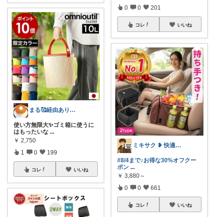
0
0
201
コレ
いいね
まる🥰経由ありがとうございます💕✨
使い方無限大✨️ゴミ箱に使うに
はもったいな
...
￥
2,750
ミキサク ❥ 快適生活 ❥ 1歳児子育て
1
0
199
#8/4まで♪お得な30%オフクー
ポン
...
コレ
いいね
￥
3,880～
0
0
661
コレ
いいね