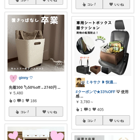
コレ
いいね
ginny ♡
ミキサク ❥ 快適生活 ❥ 1歳児子育て
先着300 🏷️50%off→2740円
...
#クーポンで★33%OFF
💡 使用
￥
5,480
感
...
0
0
186
￥
3,780～
1
0
405
コレ
いいね
コレ
いいね