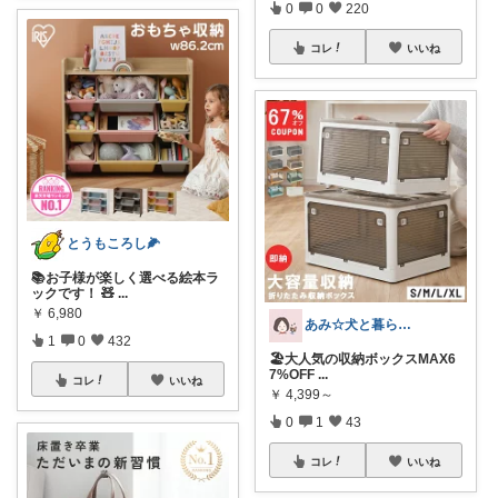
0
0
220
コレ
いいね
とうもころし🌽
📚お子様が楽しく選べる絵本ラ
ックです！ 🧸
...
￥
6,980
あみ☆犬と暮らす🐾
1
0
432
🏖️大人気の収納ボックスMAX6
7%OFF
...
コレ
いいね
￥
4,399～
0
1
43
コレ
いいね