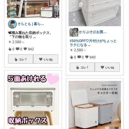
そらとも | 暮らしItem🕊️朝コレ
かりぷそ@お買い物の応援します
🕊️積み重ねた収納ボックス、
「下の物を取り
...
#50%OFF🤍片付けがちょっと
￥
2,580～
ラクになる
...
0
0
942
￥
2,580～
0
0
940
コレ
いいね
コレ
いいね