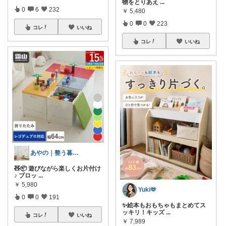
物をとりあえ
...
0
6
232
￥
5,480
0
0
223
コレ
いいね
コレ
いいね
あやの｜整う暮らしROOM
🧸📦 遊びながら楽しくお片付け
♪ ブロッ
...
￥
5,980
Yuki🫶
0
0
191
✨絵本もおもちゃもまとめてス
ッキリ！キッズ
...
コレ
いいね
￥
7,989