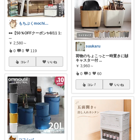
もちぷくmochipuku☘️5日感謝
👀【50％OFFクーポン✨️8/11 1:
...
￥
2,580～
suukaru
0
0
119
荷物のちょこっと一時置きに🙌
キャスター付
...
コレ
いいね
￥
3,960～
0
0
60
コレ
いいね
ツユシバ