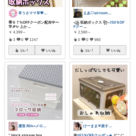
🐰うさママ🐰💖キッズ・ママの日常✨
えあ♡airroom❀ラクして整う暮らし
🉐６７%OFFクーポン配布中〜
꧁ 収納ボックス ꧂
#50％OF
🎊🎉✨ 上か
...
Fクー
...
￥
4,399～
￥
2,580～
3
0
1247
0
0
980
コレ
いいね
コレ
いいね
凛音.𝗥𝗶𝗻༝༝メロウな暮らし🧸
けーまま𖤐楽する家づくり☀︎*.｡
" block storage box .
...
🌸
#63％OFFクーポン🔥
どこに