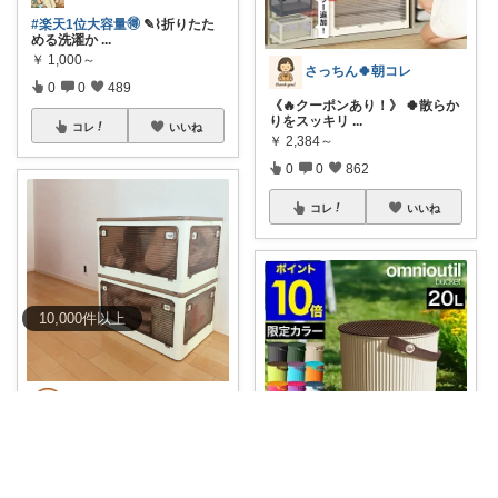
#楽天1位大容量🉐
✎⌇折りたた
める洗濯か
...
￥
1,000～
さっちん🍀朝コレ
0
0
489
《🔥クーポンあり！》 🍀散らか
りをスッキリ
...
コレ
いいね
￥
2,384～
0
0
862
コレ
いいね
10,000
件
以上
もちぱん🤎40代主婦のくらしメモ
🏷️
#3点購入で80％OFFクーポ
ン！
✤
...
￥
4,280～
kii