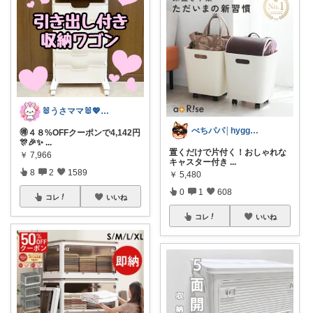
🐰うさママ🐰💖キッズ・ママの日常✨
ぺちパパ│hyggeな心意気を大切に🌿
🉐４８%OFFクーポンで4,142円
🎊🎉✨
...
置くだけで片付く！おしゃれな
￥
7,966
キャスター付き
...
8
2
1589
￥
5,480
0
1
608
コレ
いいね
コレ
いいね