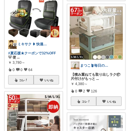
ミキサク ❥ 快適生活 ❥ 1歳児子育て
#夏応援★クーポンで32%OFF
💡 使
...
￥
3,780～
まつこ🪴毎日のくらし、ちょっと心地よく
0
0
64
【積み重ねても取り出しラク📦
片付けがもっと
...
コレ
いいね
￥
4,380～
0
2
126
コレ
いいね