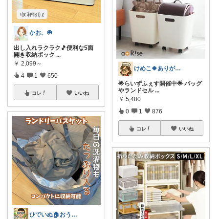
かお。☘️
出し入れラクラク🎵便利な5面
開き収納ボック
...
￥
2,099～
けめこ🍀ありがとうございます🤭💕
4
1
650
🌟らいずふぇす開催中🌟 バッグ
やランドセル
...
コレ
いいね
￥
5,480
0
1
876
コレ
いいね
ひでいぬ🏠おうちをアイテムで快適！！