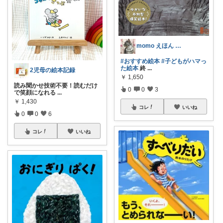
momo えほん と やさしいごはん
#おすすめ絵本
#子どもがハマっ
た絵本
終
...
2児母の絵本記録
￥
1,650
読み聞かせ技術不要！読むだけ
0
0
3
で笑顔になれる
...
￥
1,430
コレ
いいね
0
0
6
コレ
いいね