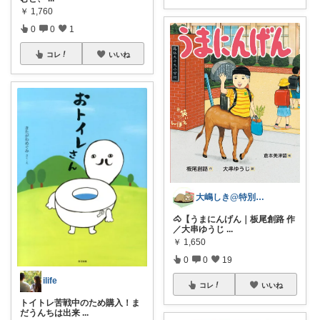
￥
1,760
0
0
1
コレ
いいね
大嶋しき@特別支援&幼稚園教員免許もち
🐴【うまにんげん｜板尾創路 作
／大串ゆうじ
...
￥
1,650
0
0
19
ilife
コレ
いいね
トイトレ苦戦中のため購入！ま
だうんちは出来
...