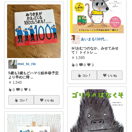
あいまる⌇30代ワーママの暮らしと育児
✰⌇おむつのなか、みせてみせ
て！ トイトレ
...
￥
1,595
mei_to_rio
0
0
3
5歳も3歳もどハマり絵本😆予定
コレ
いいね
より早めに帰
...
￥
1,540
0
0
4
コレ
いいね