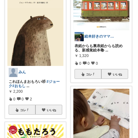
絵本好きのママ先生 時々ねこ🐈‍⬛
表紙からも裏表紙からも読め
る、新感覚絵本📚
...
￥
1,320
0
0
0
みん
コレ
いいね
これほんまおもろい🤣
#ジョー
ク
#おもし
...
￥
2,200
0
0
2
コレ
いいね