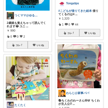
Tongalips
#こどもが借りてきた絵本
借り
てくるのは4
...
つくママ@ゆるゆる子育て
￥
1,320
2歳娘も覚えちゃって読んでく
1
0
44
れます😂 ユニ
...
￥
990
コレ
いいね
0
0
2
コレ
いいね
わらじ@家事パパ
📚ちくわのわーさん🐶🥢 ちくわ
が主人公⁉️
...
たくたく