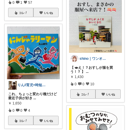
0
1
57
コレ
いいね
shino｜ワンオペ2児ママ🤱🏻💖
【 🍣え！？おすしが服を買
う！？ 】
...
￥
1,430
0
0
10
りん//育児×時短×コスパ
これ、ちょっと変わり種だけど
コレ
いいね
最近子供が好き
...
￥
1,650
0
0
4
コレ
いいね