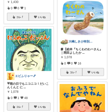
￥
1,430
0
0
1
コレ
いいね
大嶋しき@特別支援&幼稚園教員免許もち
📘【絵本『ちくわのわーさん』
｜岡田よしたか
...
￥
1,078
0
0
16
コレ
いいね
エビふりゃー🍤
☔️雨の日でもニコニコ！だいこ
んくんと に
...
￥
1,078
0
1
48
コレ
いいね