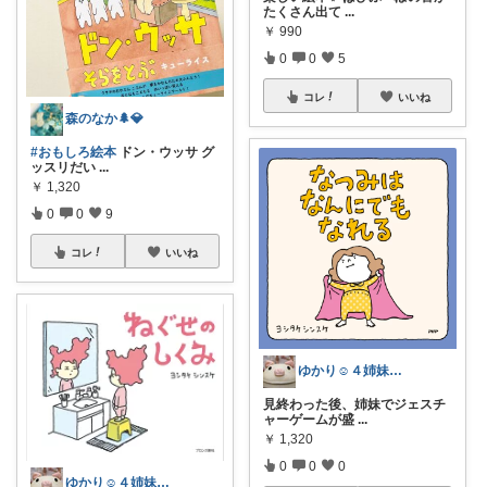
たくさん出て
...
￥
990
0
0
5
コレ
いいね
森のなか🌲💎
#おもしろ絵本
ドン・ウッサ グ
ッスリだい
...
￥
1,320
0
0
9
コレ
いいね
ゆかり☺︎４姉妹の母
見終わった後、姉妹でジェスチ
ャーゲームが盛
...
￥
1,320
0
0
0
ゆかり☺︎４姉妹の母