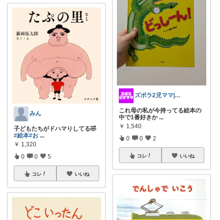
ズボラ2児ママ|主に育児用品🍼👶👧
これ母の私が今持ってる絵本の
みん
中で1番好きか
...
￥
1,540
子どもたちがドハマりしてる🤣
#絵本
#お
...
0
0
2
￥
1,320
0
0
5
コレ
いいね
コレ
いいね