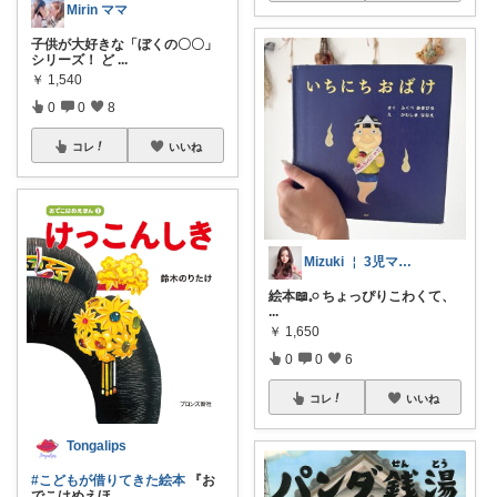
Mirin ママ
子供が大好きな「ぼくの〇〇」
シリーズ！ ど
...
￥
1,540
0
0
8
コレ
いいね
Mizuki ￤ 3児ママの愛用品
絵本📖𓈒𓏸︎︎︎︎ ちょっぴりこわくて、
...
￥
1,650
0
0
6
コレ
いいね
Tongalips
#こどもが借りてきた絵本
『お
でこはめえほ
...