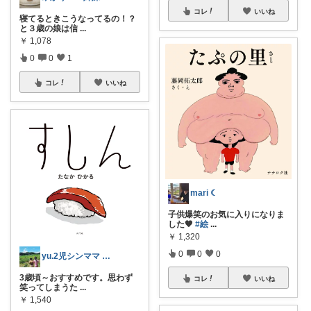
コレ
いいね
寝てるときこうなってるの！？
と３歳の娘は信
...
￥
1,078
0
0
1
コレ
いいね
mari ☾
子供爆笑のお気に入りになりま
した🧡
#絵
...
￥
1,320
0
0
0
yu.2児シンママ いつも心から感謝です
3歳頃～おすすめです。思わず
コレ
いいね
笑ってしまうた
...
￥
1,540