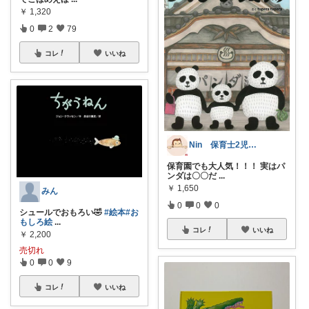
￥
1,320
0
2
79
コレ
いいね
Nin 保育士2児mamaのリアル
保育園でも大人気！！！ 実はパ
ンダは〇〇だ
...
￥
1,650
みん
0
0
0
シュールでおもろい🤣
#絵本
#お
もしろ絵
...
コレ
いいね
￥
2,200
売切れ
0
0
9
コレ
いいね