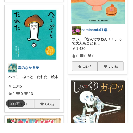
naminami👶1歳児とのくらし
つい、「なんでやねん！！」っ
て大人もこども
...
￥
1,430
0
0
0
コレ
いいね
森のなか🌲💎
へっこ ぷっと たれた 絵本
...
￥
1,045
1
0
13
272
件
コレ
いいね