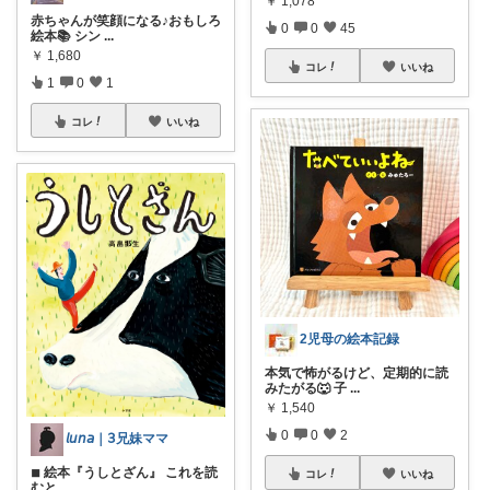
￥
1,078
赤ちゃんが笑顔になる♪おもしろ
0
0
45
絵本📚 シン
...
￥
1,680
コレ
いいね
1
0
1
コレ
いいね
2児母の絵本記録
本気で怖がるけど、定期的に読
みたがる🐺 子
...
￥
1,540
0
0
2
𝘭𝘶𝘯𝘢｜𝟥兄妹ママ
◾︎ 絵本『うしとざん』 これを読
コレ
いいね
むと、
...