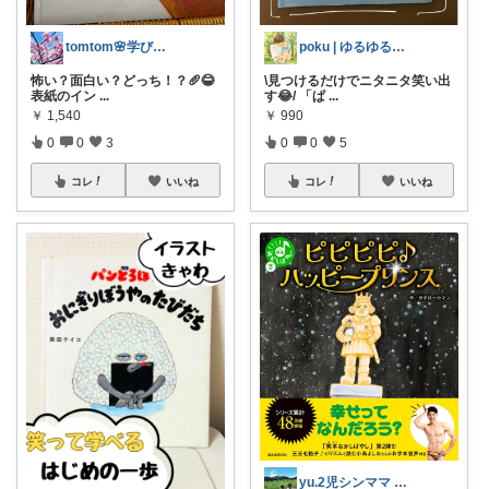
tomtom🌸学びと子育てと暮らし🏠
poku | ゆるゆる育児👶🏻
怖い？面白い？どっち！？🥖😂
\見つけるだけでニタニタ笑い出
表紙のイン
...
す😂/ 「ぱ
...
￥
1,540
￥
990
0
0
3
0
0
5
コレ
いいね
コレ
いいね
yu.2児シンママ いつも心から感謝です