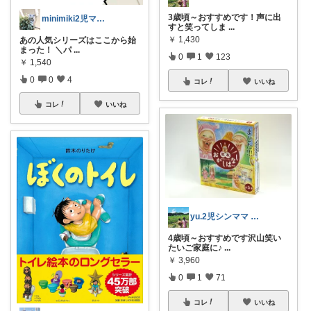
3歳頃～おすすめです！声に出
minimiki2児ママ悩み解決生活雑貨
すと笑ってしま
...
￥
1,430
あの人気シリーズはここから始
まった！ ＼パ
...
0
1
123
￥
1,540
0
0
4
コレ
いいね
コレ
いいね
yu.2児シンママ いつも心から感謝です
4歳頃～おすすめです沢山笑い
たいご家庭に♪
...
￥
3,960
0
1
71
コレ
いいね