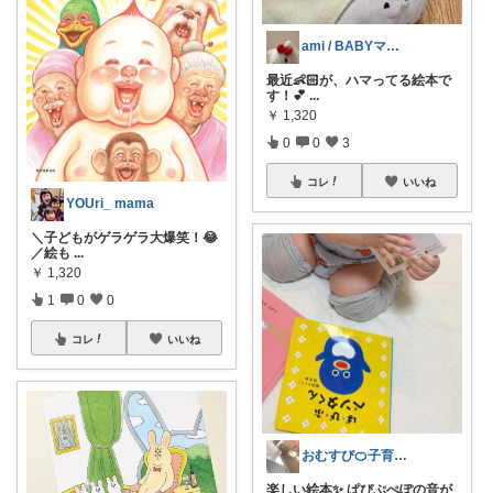
ami / BABYママ👧🏻‎🎀
最近👶🏻‪‪が、ハマってる絵本で
す！💕
...
￥
1,320
0
0
3
コレ
いいね
YOUri_ mama
​＼子どもがゲラゲラ大爆笑！😂
／ ​絵も
...
￥
1,320
1
0
0
コレ
いいね
おむすび🍊子育てグッズ
楽しい絵本✨ ぱぴぷぺぽの音が