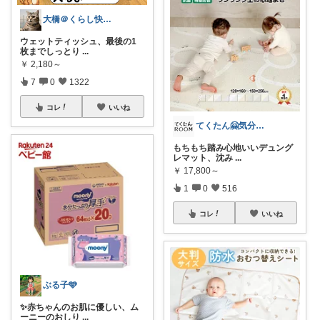
大橋＠くらし快適LAB🌿
ウェットティッシュ、最後の1
枚までしっとり
...
￥
2,180～
7
0
1322
コレ
いいね
てくたん🤗気分がアガる⤴インテリア雑貨
もちもち踏み心地いいデュング
レマット、沈み
...
￥
17,800～
1
0
516
コレ
いいね
ぶる子🩵
✨赤ちゃんのお肌に優しい、ム
ーニーのおしり
...