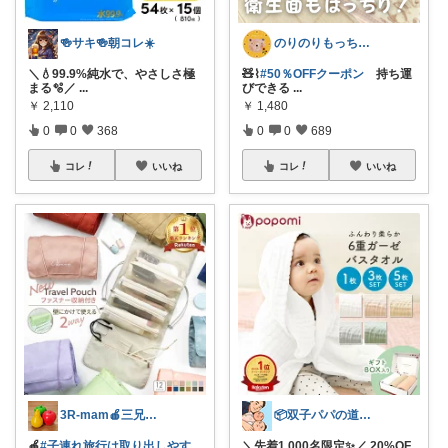
🍻サキ🍻朝コレ☀️
のりのりもっち⌇１歳との楽しい暮らし🌻
＼💧99.9%純水で、やさしさ極
🧸⌇
#50％OFFクーポン
持ち運
まる🫧／
...
びできる
...
￥
2,110
￥
1,480
0
0
368
0
0
689
コレ
いいね
コレ
いいね
3R-mam🍎三兄弟母
📦双子パパの道具箱/経由感謝です✨🙇
🍎
#子連れ旅行は取り出しやす
＼先着1,000名限定✨／ 20%OF