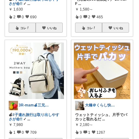
さが命!!
✓
...
F
...
￥
1,630
￥
1,580～
2
0
690
0
2
465
コレ
いいね
コレ
いいね
3R-mam🍎三兄弟母
大橋＠くらし快適LAB🌿
🍎
#子連れ旅行は取り出しやす
ウェットティッシュ、片手でパ
さが命!!
✓
...
カッと取れるだ
...
￥
7,980
￥
2,180～
1
0
709
9
1
1267