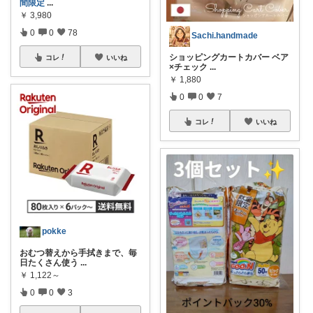
間限定
...
￥
3,980
0
0
78
Sachi.handmade
ショッピングカートカバー ベア
コレ
いいね
×チェック
...
￥
1,880
0
0
7
コレ
いいね
pokke
おむつ替えから手拭きまで、毎
日たくさん使う
...
￥
1,122～
0
0
3