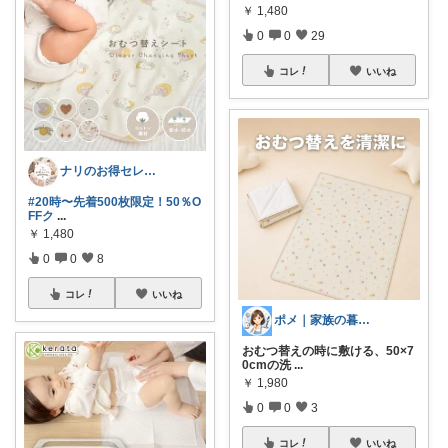
￥
1,480
0
0
29
コレ
いいね
ナリのお得セレクト
#20時〜先着500枚限定！50％O
FFク
...
￥
1,480
0
0
8
コレ
いいね
ポメ｜家族の暮らしを少しラクに
おむつ替えの時に敷ける、50×7
0cmの洗
...
￥
1,980
0
0
3
コレ
いいね