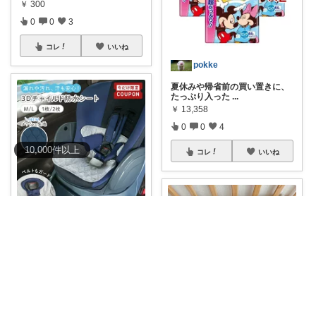
￥
300
0
0
3
コレ
いいね
pokke
夏休みや帰省前の買い置きに、
たっぷり入った
...
￥
13,358
0
0
4
10,000
件
以上
コレ
いいね
rin❤︎
【※先着200枚※8/4限定全品半
額クーポ
...
￥
1,380～
0
0
7
コレ
いいね