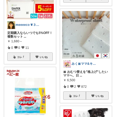
meeeeco ❦３児ママ ❦
定期購入ならいつでも5%OFF！
複数セット
...
￥
1,680～
0
0
11
コレ
いいね
みく🎀ママ&キッズグッズ🎁
🎀 おむつ替えを”格上げ”したい
ママへ、日
...
￥
6,500
0
2
872
コレ
いいね