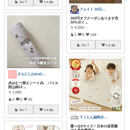
コレ
いいね
フェイト 30日感謝です😊
300円オフクーポンあります😍
30%ポイ
...
￥
4,359～
1
0
149
コレ
いいね
さらにし(sara24)🌸
⁂おむつ替えシート⁂ パイル
部は綿10
...
￥
1,090
0
0
40
コレ
いいね
てくたん🤗気分がアガる⤴インテリア雑貨
選べる9サイズ！日本の保育園