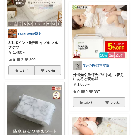
rararoom🧸🌷
8/1 ポイント5倍🌸 イブル マル
チケッ
...
￥
1,480～
0
3
399
NS♡4yのママ🎀
コレ
いいね
外出先や旅行先でのおむつ替え
にあると安心😌
...
￥
1,680～
0
0
387
コレ
いいね