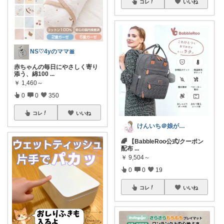
コレ
いいね
NS♡4yのママ🎀
赤ちゃんの毎日にやさしく寄り
添う、綿100
...
￥
1,460～
0
0
350
コレ
いいね
けんいち＠娘が喜んだマタニティ用品
🌈 【BabbleRoo公式/クーポン
配布
...
￥
9,504～
0
0
19
コレ
いいね