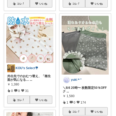
コレ
いいね
コレ
いいね
KOU’s Select💐
外出先でのおむつ替え、「衛生
面が気になる…
...
yuki＊°
￥
1,380
＼8/4 20時〜 枚数限定50％OFF
0
0
31
ク
...
￥
1,580
コレ
いいね
1
0
174
コレ
いいね