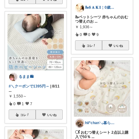
🦢𝐒 𝐀 𝐊 𝐈￤0歳児ママ
🦢ペットシーツ 赤ちゃんのおむ
つ替えのお
...
￥
1,936～
0
0
9
コレ
いいね
るまま🛍️
#＼クーポンで1395円～
| 8/11
...
￥
1,550～
0
1
7
コレ
いいね
hii*chan𓂅暮らしと子ども
𓋜 おむつ替えシート 2点以上購
入で50％
...