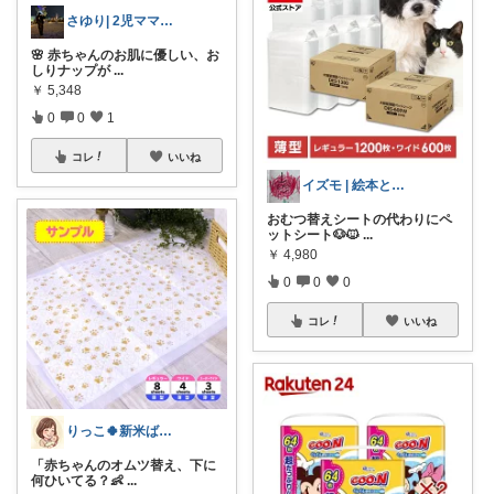
さゆり| 2児ママお買い物メモ🧸
🌸 赤ちゃんのお肌に優しい、お
しりナップが
...
￥
5,348
0
0
1
コレ
いいね
イズモ | 絵本とコスパ育児
おむつ替えシートの代わりにペ
ットシート🐶🐱
...
￥
4,980
0
0
0
コレ
いいね
りっこ🍀新米ばぁばの子育て応援隊
「赤ちゃんのオムツ替え、下に
何ひいてる？👶
...