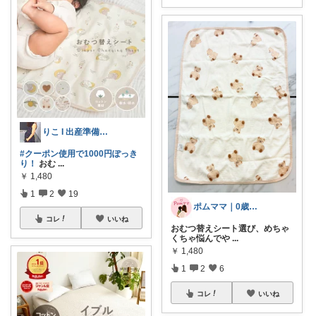
りこ I 出産準備中👶(11/1予定)
#クーポン使用で1000円ぽっき
り！
おむ
...
￥
1,480
1
2
19
ポムママ｜0歳育児×暮らしの便利アイテム
コレ
いいね
おむつ替えシート選び、めちゃ
くちゃ悩んでや
...
￥
1,480
1
2
6
コレ
いいね