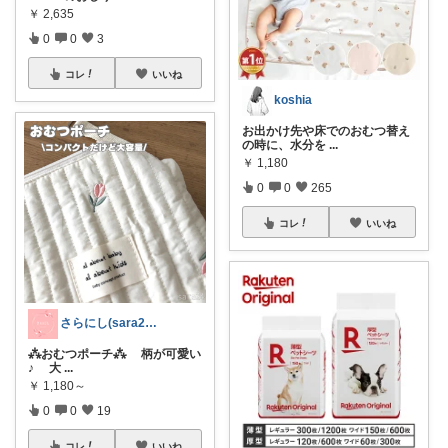
￥
2,635
0
0
3
コレ
いいね
koshia
お出かけ先や床でのおむつ替え
の時に、水分を
...
￥
1,180
0
0
265
コレ
いいね
さらにし(sara24)🌸
⁂おむつポーチ⁂ 柄が可愛い
♪ 大
...
￥
1,180～
0
0
19
コレ
いいね