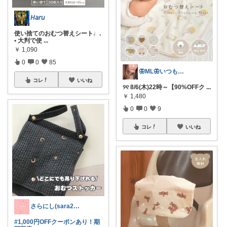
𝘏𝘢𝘳𝘶
使い捨てのおむつ替えシート♩.
• 大判で使
...
￥
1,090
0
0
85
🦋ML🦋いつもありがとう💓
コレ
いいね
୨୧ 8/6(木)22時～【90%OFFク
...
￥
1,480
0
0
9
コレ
いいね
さらにし(sara24)🌸
#1,000円OFFクーポンあり！期