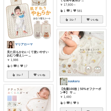
でも長年愛用さ
...
￥
17,600～
1
1
581
コレ
いいね
マリアローマ
見た目もかわいくて使いやすい
おむつ替えシー
...
￥
1,986
0
0
17
コレ
いいね
suukaru
【先着100枚｜50%オフクーポ
ン🌟】 サ
...
￥
1,480
0
0
9