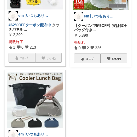
em┊いつもありがとうございます𓈒𓏸
em┊いつもありがとうございます𓈒𓏸
#62%OFFクーポン配布中
タッ
【クーポンで5%OFF】実は保冷
チパネル
...
バッグ付き
...
￥
2,290
￥
5,390
掲載終了
売切れ
1
0
213
0
2
336
コレ
いいね
コレ
いいね
em┊いつもありがとうございます𓈒𓏸