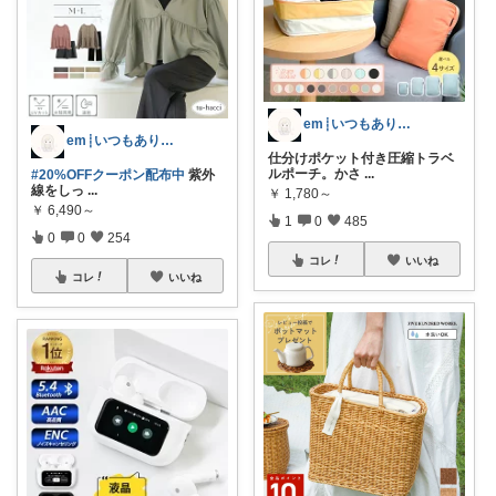
em┊いつもありがとうございます𓈒𓏸
em┊いつもありがとうございます𓈒𓏸
仕分けポケット付き圧縮トラベ
ルポーチ。かさ
...
#20%OFFクーポン配布中
紫外
線をしっ
...
￥
1,780～
￥
6,490～
1
0
485
0
0
254
コレ
いいね
コレ
いいね