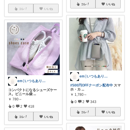
コレ
いいね
コレ
いいね
em┊いつもありがとうございます𓈒𓏸
em┊いつもありがとうございます𓈒𓏸
#500円OFFクーポン配布中
スマ
ホ・カ
...
コンパクトになるシューズケー
ス。ビニール袋
...
￥
1,780～
￥
780～
0
2
343
0
2
418
コレ
いいね
コレ
いいね