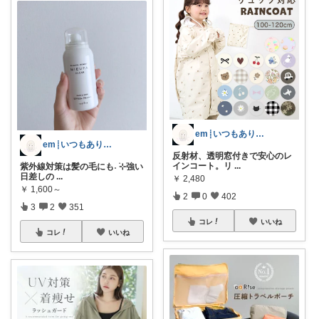
em┊いつもありがとうございます𓈒𓏸
em┊いつもありがとうございます𓈒𓏸
反射材、透明窓付きで安心のレ
インコート。リ
...
紫外線対策は髪の毛にも˖ ࣪⊹強い
日差しの
...
￥
2,480
￥
1,600～
2
0
402
3
2
351
コレ
いいね
コレ
いいね