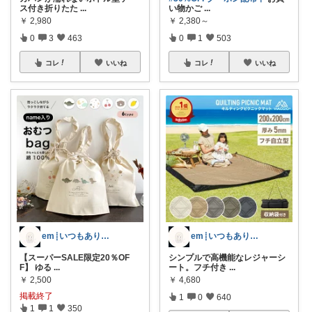
ス付き折りたた
...
い物かご
...
￥
2,980
￥
2,380～
0
3
463
0
1
503
コレ
いいね
コレ
いいね
em┊いつもありがとうございます𓈒𓏸
em┊いつもありがとうございます𓈒𓏸
【スーパーSALE限定20％OF
シンプルで高機能なレジャーシ
F】 ゆる
...
ート。フチ付き
...
￥
2,500
￥
4,680
掲載終了
1
0
640
1
1
350