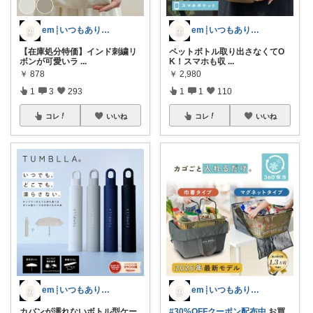
em┊いつもありがとうございます𓈒𓏸
em┊いつもありがとうございます𓈒𓏸
【在庫処分特価】インド刺繍リ
ペットボトル取り出さなくてO
ボンが可愛いラ
...
K！スマホも収
...
￥
878
￥
2,980
1
3
293
1
1
110
コレ
いいね
コレ
いいね
em┊いつもありがとうございます𓈒𓏸
em┊いつもありがとうございます𓈒𓏸
カバンが濡れないボトル型ケー
#30%OFFクーポン配布中
お買