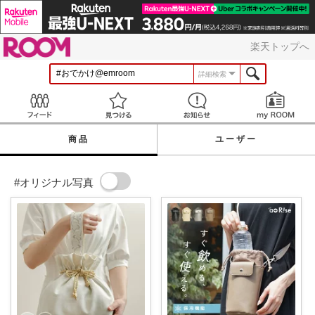
ROOM
楽天トップへ
詳細検索
Feed
見つける
お知らせ
商品
ユーザー
#オリジナル写真