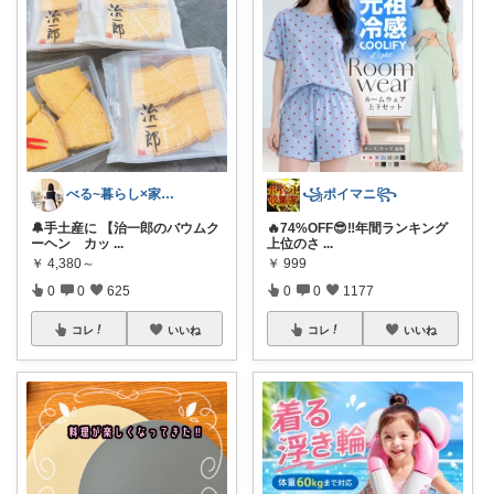
べる~暮らし×家事をラクに快適に
꧁ポイマニ꧂
🔔手土産に 【治一郎のバウムク
🔥74%OFF😎‼️年間ランキング
ーヘン カッ
...
上位のさ
...
￥
4,380～
￥
999
0
0
625
0
0
1177
コレ
いいね
コレ
いいね