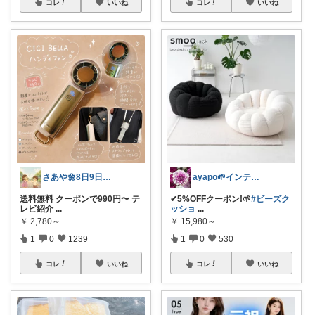
コレ
いいね
コレ
いいね
さあや🌼8日9日有難うございます
ayapo🌱インテリア&雑貨
送料無料 クーポンで990円〜 テ
✔︎5%OFFクーポン!🌱
#ビーズク
レビ紹介
...
ッショ
...
￥
2,780～
￥
15,980～
1
0
1239
1
0
530
コレ
いいね
コレ
いいね