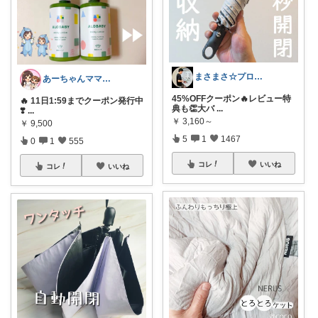
まさまさ☆プロフも見てね✨
あーちゃんママ🐣朝コレ5時✨2y娘
45%OFFクーポン🔥レビュー特
🔥 11日1:59までクーポン発行中
典も👏大バ
...
❣️
...
￥
3,160～
￥
9,500
5
1
1467
0
1
555
コレ
いいね
コレ
いいね