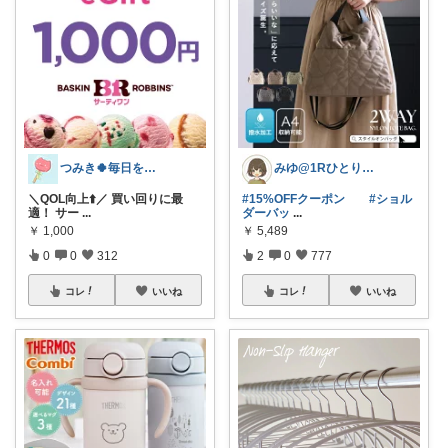
つみき🍀毎日をご機嫌にする♡
みゆ@1Rひとり暮らし
＼QOL向上⬆️／ 買い回りに最
#15%OFFクーポン
#ショル
適！ サー
...
ダーバッ
...
￥
1,000
￥
5,489
0
0
312
2
0
777
コレ
いいね
コレ
いいね