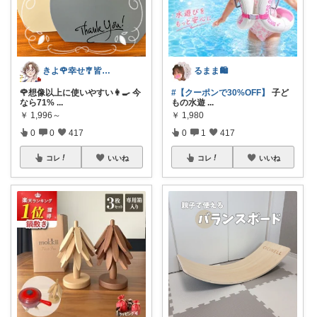
きよ🌹幸せ🎐皆様のお心遣いに感謝💖
るまま🛍️
🌹想像以上に使いやすい👩‍🍳 今
#【クーポンで30%OFF】
子ど
なら71%
...
もの水遊
...
￥
1,996～
￥
1,980
0
0
417
0
1
417
コレ
いいね
コレ
いいね