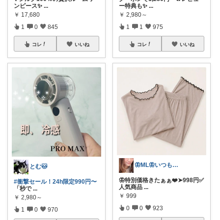
ンピース✨
...
ー特典も✨
...
￥
17,680
￥
2,980～
1
0
845
1
1
975
コレ
いいね
コレ
いいね
🦋ML🦋いつもありがとう💓
とむ🐱
🦋特別価格きたぁぁ❤️➤998円✅
#衝撃セール！24h限定990円〜
人気商品
...
「秒で
...
￥
999
￥
2,980～
0
0
923
1
0
970