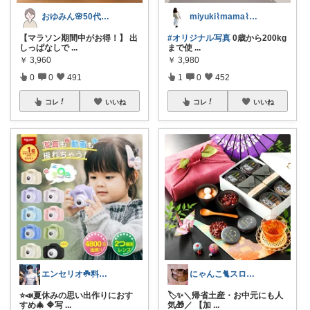
おゆみん🌸50代からの快適暮らし
miyuki⌇mama⌇注文住宅計画中
【マラソン期間中がお得！】 出
#オリジナル写真
0歳から200kg
しっぱなしで
...
まで使
...
￥
3,960
￥
3,980
0
0
491
1
0
452
コレ
いいね
コレ
いいね
エンセリオ☘️料理を楽しく🍳
にゃんこ🐈スローです🐢💦
⭐️📣夏休みの思い出作りにおす
🏷️✨＼帰省土産・お中元にも人
すめ🎄 🔷写
...
気🎁／ 【加
...