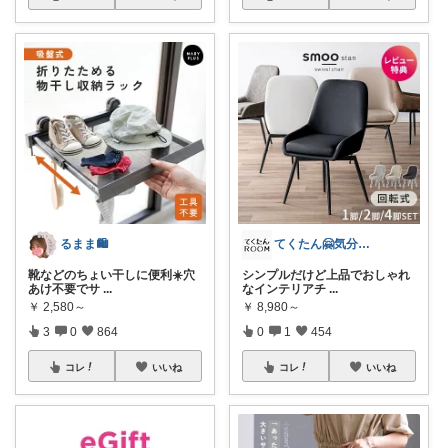
るまま🛍️
てくたん🤗気分がアガる⤴インテリア雑貨
靴などのちょい干しに便利☀️穴
シンプルだけど上品でおしゃれ
あけ不要でサ
...
なインテリアチ
...
￥
2,580～
￥
8,980～
3
0
864
0
1
454
コレ
いいね
コレ
いいね