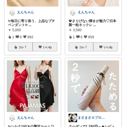
えんちゃん
えんちゃん
✨毎日に寄り添う、上品なプチ
💎さりげない輝きが魅力♡日本
ペンダント✨
...
製一粒ネックレ
...
￥
5,000
￥
3,580
1
0
892
1
0
859
コレ
いいね
コレ
いいね
えんちゃん
まさまさ☆プロフも見てね✨
✨シルク100％の贅沢ルームワ
クーポンで1,280円～🔥レビュ