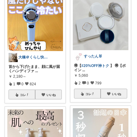
すったん🐰
大橋＠くらし快適LAB🌿
🉐【
#20%OFF神トク
】 🉐【ポ
首から下げたまま、顔に風が届
イン
...
くハンディファ
...
￥
5,060
￥
2,180～
2
0
799
1
0
824
コレ
いいね
コレ
いいね