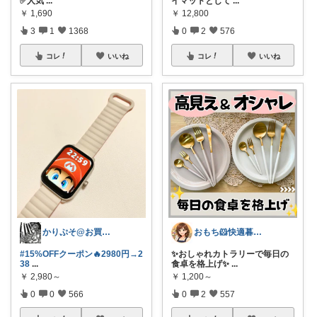
✅人気
...
イマットとして
...
￥
1,690
￥
12,800
3
1
1368
0
2
576
コレ
いいね
コレ
いいね
かりぷそ@お買い物の応援します
おもち🐹快適暮らし🌸オリ写🪴
#15%OFFクーポン🔥2980円→2
✨おしゃれカトラリーで毎日の
38
...
食卓を格上げ✨
...
￥
2,980～
￥
1,200～
0
0
566
0
2
557