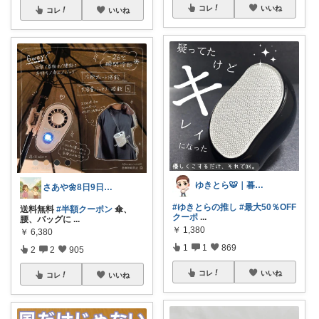
コレ
いいね
コレ
いいね
ゆきとら🐯｜暮らしをラクにしたいパパ
さあや🌼8日9日有難うございます
#ゆきとらの推し
#最大50％OFF
送料無料
#半額クーポン
傘、
クーポ
...
腰、バッグに
...
￥
1,380
￥
6,380
1
1
869
2
2
905
コレ
いいね
コレ
いいね