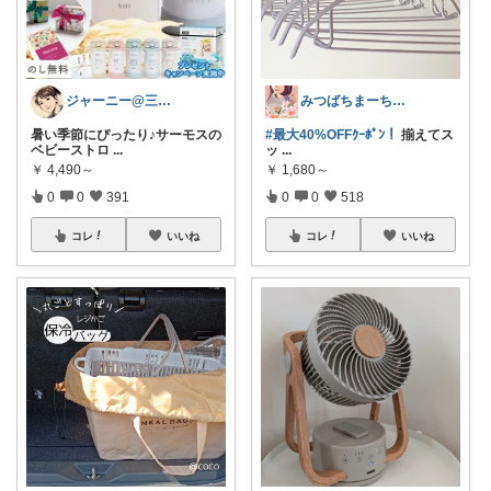
ジャーニー@三兄弟ママ
みつばちまーちᵀᴴᴬᴺᴷ ᵞᴼᵁ ◡̈*
暑い季節にぴったり♪サーモスの
#最大40%OFFｸｰﾎﾟﾝ！
揃えてス
ベビーストロ
...
ッ
...
￥
4,490～
￥
1,680～
0
0
391
0
0
518
コレ
いいね
コレ
いいね