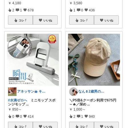
￥
4,180
￥
3,580
2
1
678
1
0
436
コレ
いいね
コレ
いいね
アネッサン🧺 キッチンと暮らしの実用品
なん🌷2歳男の子ママ⿻*.
#水滴ゼロへ
ミニモップ スポ
＼P5倍&クーポン利用で675円
ンジモップ
...
～🔥／深め
...
￥
850～
￥
1,000～
0
0
414
2
1
940
コレ
いいね
コレ
いいね