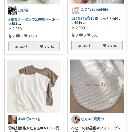
ここ*Second-life
とむ🐱
#20%ｵﾌ&㌽10賠
しっとり優し
#先着クーポンで1,000円～
お一
い肌触
...
人様1
...
￥
2,980～
￥
2,960～
0
0
601
2
0
1418
コレ
いいね
コレ
いいね
🦋ML🦋いつもありがとう💓
なん🌷2歳男の子ママ⿻*.
🦋特別価格きたぁぁ❤️➤1,699円
ベビーのお昼寝やフォト、プレ