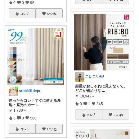
0
0
96
コレ
いいね
こいこい🐱
部屋がおしゃれに見えなくて、
どこか物足りな
...
rabbit🐰dept.
￥
18,942～
迷ったらコレ！すぐに使える厚
0
1
345
地・遮光のカー
...
￥
1,780～
コレ
いいね
3
0
560
コレ
いいね