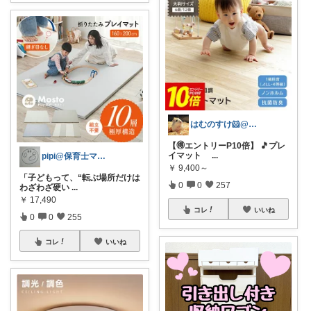
はむのすけ🐹@美味しいもの&季節の商品
【🉐エントリーP10倍】 🎵プレ
イマット
...
pipi@保育士ママの趣味部屋
￥
9,400～
「子どもって、“転ぶ場所だけは
0
0
257
わざわざ硬い
...
￥
17,490
コレ
いいね
0
0
255
コレ
いいね