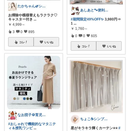
たかちゃん🌿シンプルで心地よい暮らし
あしあと🐾便利グッズ🌸いつも感謝
お掃除や模様替えもラクラク♡
キャスター付き
...
#期間限定49%OFF✨
3,980円⇒
1
...
￥
4,999～
￥
1,760～
3
0
895
0
0
605
コレ
いいね
コレ
いいね
なお団子🍪育児・暮らしの便利グッズ
ちょこ☕️シンプルで快適な暮らし🌱
#おしゃれで機能的なマタニテ
ィ＆授乳ワンピ
...
星がキラキラ輝くカーテン⭐⭐
#