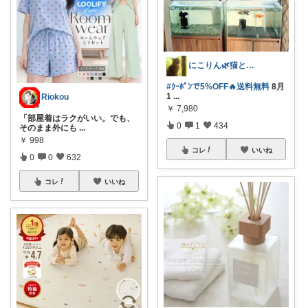
にこりん🌿猫と暮らす主婦のROOM😹
#ｸｰﾎﾟﾝで5%OFF🔥送料無料
8月
1
...
Riokou
￥
7,980
「部屋着はラクがいい。でも、
0
1
434
そのまま外にも
...
￥
998
コレ
いいね
0
0
632
コレ
いいね