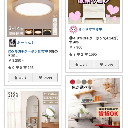
🐰うさママ🐰💖キッズ・ママの日常✨
🉐４８%OFFクーポンで4,142円
🎊🎉✨
...
おーちん！
￥
7,966
#55％OFFクーポン配布中
6畳の
8
2
1595
和室
...
￥
3,280～
コレ
いいね
0
0
153
コレ
いいね