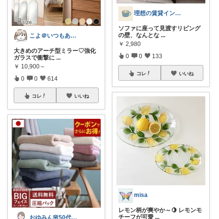
理想の賃貸インテリア
ソファに座って見渡すリビング
の壁、なんとな
...
こよ＠いつもありがとう✨
￥
2,980
大きめのアーチ型ミラー♡強化
0
0
133
ガラスで衝撃に
...
￥
10,900～
コレ
いいね
0
0
614
コレ
いいね
misa
レモン柄が爽やか～🍋 レモンモ
チーフが可愛
...
おゆみん🌸50代からの快適暮らし