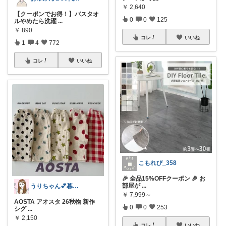
￥
2,640
【クーポンでお得！】バスタオ
0
0
125
ルやめたら洗濯
...
￥
890
コレ
いいね
1
4
772
コレ
いいね
こもれび_358
🎉 全品15%OFFクーポン 🎉 お
部屋が
...
うりちゃん💕暮らし🏡キッズ👶ママ
￥
7,999～
AOSTA アオスタ 26秋物 新作
0
0
253
シグ
...
￥
2,150
コレ
いいね