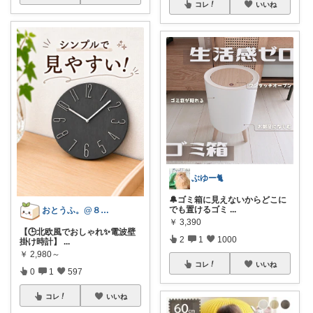
コレ
いいね
ぶゆー🐈
🔔ゴミ箱に見えないからどこに
でも置けるゴミ
...
おとうふ。@８月もよろしくお願いします
￥
3,390
【🕒北欧風でおしゃれ✨電波壁
2
1
1000
掛け時計】
...
￥
2,980～
コレ
いいね
0
1
597
コレ
いいね