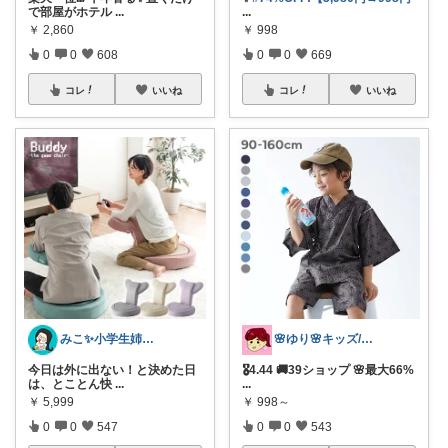
で部屋がホテル
...
...
￥
2,860
￥
998
0
0
608
0
0
669
コレ
いいね
コレ
いいね
みこ✨小学生姉妹の母ちゃん
🌸ゆり🌸キッズ/ベビー/スイーツ/猫
今日は外に出ない！と決めた日
🎖️4.44 🚚39ショップ 🌸最大66%
は、とことん快
...
...
￥
5,999
￥
998～
0
0
547
0
0
543