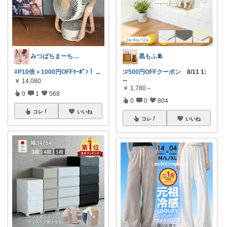
みつばちまーちᵀᴴᴬᴺᴷ ᵞᴼᵁ ◡̈*
黒もふ🧵
#P10倍＋1000円OFFｸｰﾎﾟﾝ！
...
:
#500円OFFクーポン
8/11 1:
...
￥
14,080
￥
1,780～
0
1
568
0
0
804
コレ
いいね
コレ
いいね