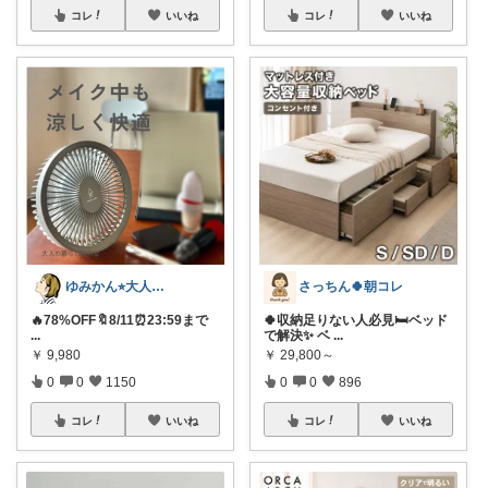
コレ
いいね
コレ
いいね
ゆみかん⭐︎大人の暮らし研究室
さっちん🍀朝コレ
🔥78%OFF🔖8/11⏰23:59まで
🍀収納足りない人必見🛏️ベッド
...
で解決✨ ベ
...
￥
9,980
￥
29,800～
0
0
1150
0
0
896
コレ
いいね
コレ
いいね