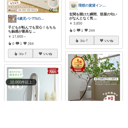
理想の賃貸インテリア
玄関を開けた瞬間、部屋の匂い
がなんとなく気
...
4歳児パパTSの育児おたすけROOM🎁
￥
3,850
子どもが転んでも安心！もちも
0
1
244
ち触感が最高な
...
￥
17,600～
コレ
いいね
0
1
264
コレ
いいね
10,000
件
以上
みさと＊経由ありがとうございます🧡
ポイント5倍&送料無料！大ぶり
な枝物から季
...
みっけ🌱暮らしとファッション