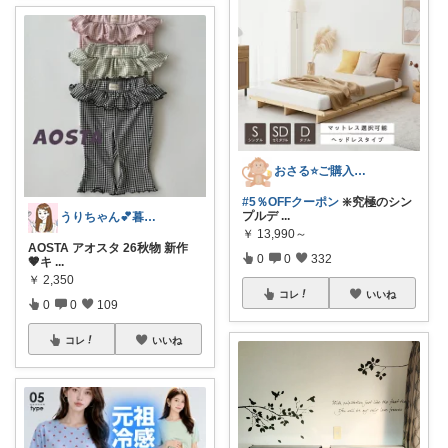
おさる⭐ご購入感謝🐹
#5％OFFクーポン
❇️究極のシン
プルデ
...
うりちゃん💕暮らし🏡キッズ👶ママ
￥
13,990～
AOSTA アオスタ 26秋物 新作
0
0
332
🤎キ
...
￥
2,350
コレ
いいね
0
0
109
コレ
いいね