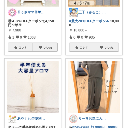
🐰うさママ🐰💖キッズ・ママの日常✨
王子（みるこ）👑便利グッズ×QOL向上
🉐４８%OFFクーポンで4,150
#最大20％OFFクーポン🔥
18,80
円〜🎊🎉
...
0
...
￥
7,980
￥
18,800～
1
0
1063
0
0
935
コレ
いいね
コレ
いいね
あやくも⛅便利なもの、おしゃれなもの
りー🫧お気に入りのある暮らし🧺
楽天一位🌈半年香る✨置くだけ
✨
#74%OFF!【3,980円→998円