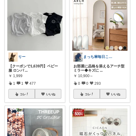
りー
まっち💟毎日こつこつ。
【クーポンで1,639円】ベビー
お部屋に品格を添えるアーチ型
服 ロンパ
...
ミラー◆キズに
...
￥
1,999
￥
10,900～
1
1
477
0
0
293
コレ
いいね
コレ
いいね