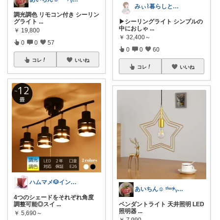
みぃ⌇暮らしと育児のおすすめアイテム💐
調光調色 リモコン付き シーリン
グライト
...
▶︎シーリングライト シンプルの
中におしゃ
...
￥
19,800
￥
32,400～
0
0
57
0
0
60
コレ
いいね
コレ
いいね
ハムマメ🐶インテリア・キッチン🌸
あいちん☺️ ᵗʱᵃᵑᵏᵧₒᵤওೄ ♬*
4つのシェードをそれぞれ角度
調整可能◎スイ
...
ペンダントライト 天井照明 LED
照明器
...
￥
5,690～
￥
7,990