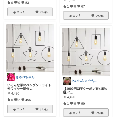
0
0
53
1
0
67
コレ
いいね
コレ
いいね
きゃべちゃん
あいちん☺️ ᵗʱᵃᵑᵏᵧₒᵤওೄ ♬*
いろんな形のペンダントライト
🌟ワイヤー部分
...
【1000円OFFクーポン有+15%
🅿️バ
...
￥
4,490
￥
4,490
0
2
456
1
0
90
コレ
いいね
コレ
いいね