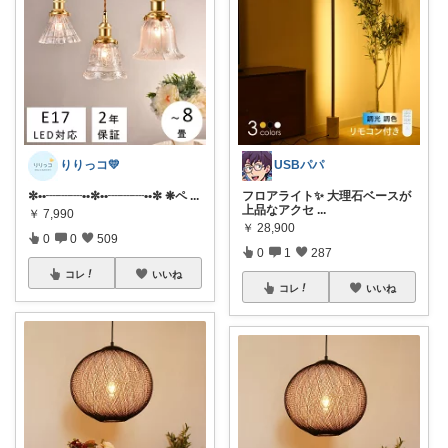
りりっコ💛
USBパパ
✼••┈┈┈••✼••┈┈┈••✼ ❋ペ
...
フロアライト✨ 大理石ベースが
上品なアクセ
...
￥
7,990
￥
28,900
0
0
509
0
1
287
コレ
いいね
コレ
いいね