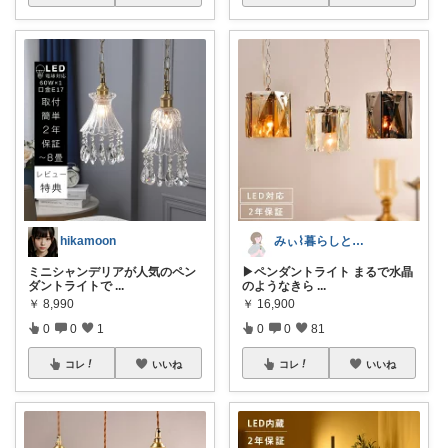
hikamoon
みぃ⌇暮らしと育児のおすすめアイテム💐
ミニシャンデリアが人気のペン
▶ペンダントライト まるで水晶
ダントライトで
...
のようなきら
...
￥
8,990
￥
16,900
0
0
1
0
0
81
コレ
いいね
コレ
いいね