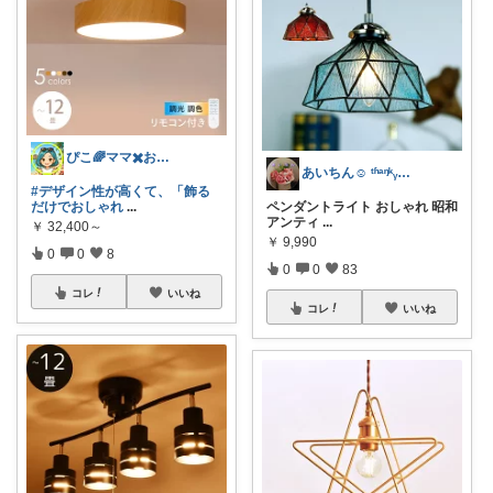
ぴこ🌈ママ✖️お洒落✖️お得
あいちん☺️ ᵗʱᵃᵑᵏᵧₒᵤওೄ ♬*
#デザイン性が高くて、「飾る
だけでおしゃれ
...
ペンダントライト おしゃれ 昭和
アンティ
...
￥
32,400～
￥
9,990
0
0
8
0
0
83
コレ
いいね
コレ
いいね