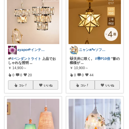
ayapo🌱インテリア&雑貨
ニャンฅ🐾ソファでくつろぐ猫🐱💕
🌱
#ペンダントライト
上品でお
🐱天井に咲く。
#🉐P10倍
”影の
しゃれな照明
...
模様が
...
￥
14,900～
￥
10,900～
0
0
20
0
0
44
コレ
いいね
コレ
いいね