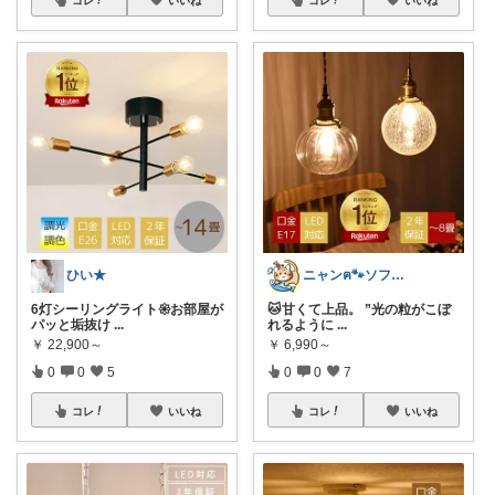
ひい★
ニャンฅ🐾ソファでくつろぐ猫🐱💕
6灯シーリングライト𑁍お部屋が
🐱甘くて上品。 ”光の粒がこぼ
パッと垢抜け
...
れるように
...
￥
22,900～
￥
6,990～
0
0
5
0
0
7
コレ
いいね
コレ
いいね