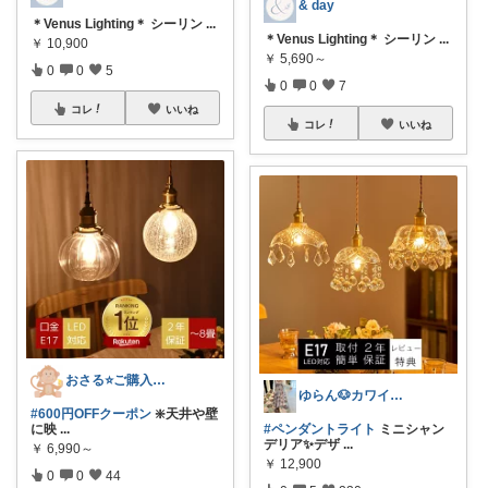
& day
＊Venus Lighting＊ シーリン
...
＊Venus Lighting＊ シーリン
...
￥
10,900
￥
5,690～
0
0
5
0
0
7
コレ
いいね
コレ
いいね
おさる⭐ご購入感謝🐹
ゆらん🐶カワイイ物コレクター
#600円OFFクーポン
❇️天井や壁
に映
...
#ペンダントライト
ミニシャン
デリア✨デザ
...
￥
6,990～
￥
12,900
0
0
44