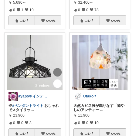
￥
5,690～
￥
32,400～
0
1
19
0
0
78
コレ
いいね
コレ
いいね
ayapo🌱インテリア&雑貨
Utako＊
🌱
#ペンダントライト
おしゃれ
天然カピス貝が織りなす「癒や
でスタイリッ
...
しのアンティー
...
￥
23,900
￥
11,900
0
0
8
0
0
10
コレ
いいね
コレ
いいね