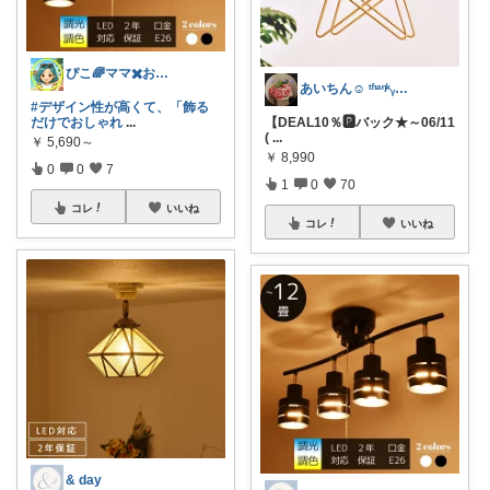
ぴこ🌈ママ✖️お洒落✖️お得
あいちん☺️ ᵗʱᵃᵑᵏᵧₒᵤওೄ ♬*
#デザイン性が高くて、「飾る
だけでおしゃれ
...
【DEAL10％🅿️バック★～06/11
(
...
￥
5,690～
￥
8,990
0
0
7
1
0
70
コレ
いいね
コレ
いいね
& day