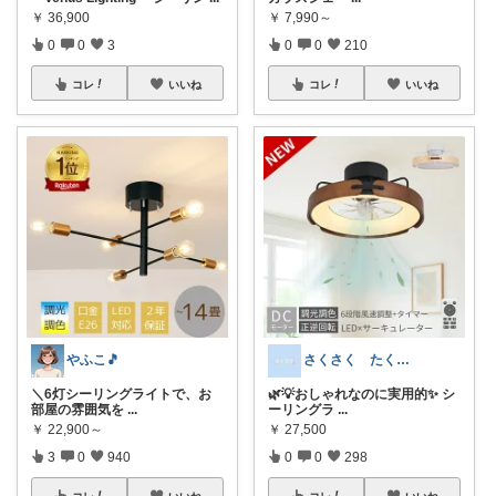
￥
36,900
￥
7,990～
0
0
3
0
0
210
コレ
いいね
コレ
いいね
やふこ🎵
さくさく たくさんの訪問感謝です🙇
＼6灯シーリングライトで、お
🌿💡おしゃれなのに実用的✨ シ
部屋の雰囲気を
...
ーリングラ
...
￥
22,900～
￥
27,500
3
0
940
0
0
298
コレ
いいね
コレ
いいね