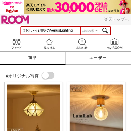
ROOM
楽天トップへ
詳細検索
Feed
見つける
お知らせ
商品
ユーザー
#オリジナル写真