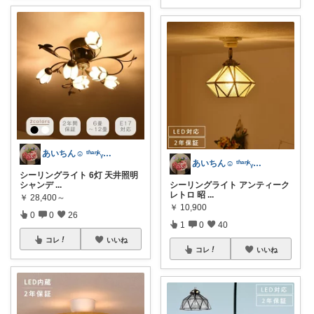
あいちん☺️ ᵗʱᵃᵑᵏᵧₒᵤওೄ ♬*
あいちん☺️ ᵗʱᵃᵑᵏᵧₒᵤওೄ ♬*
シーリングライト 6灯 天井照明
シャンデ
...
シーリングライト アンティーク
レトロ 昭
...
￥
28,400～
￥
10,900
0
0
26
1
0
40
コレ
いいね
コレ
いいね