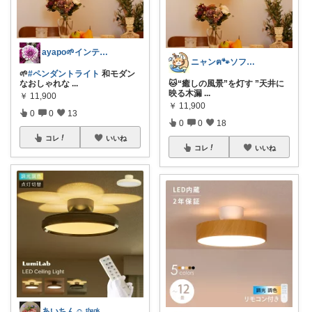
ayapo🌱インテリア&雑貨
ニャンฅ🐾ソファでくつろぐ猫🐱💕
🌱
#ペンダントライト
和モダン
なおしゃれな
...
🐱“癒しの風景”を灯す ”天井に
映る木漏
...
￥
11,900
￥
11,900
0
0
13
0
0
18
コレ
いいね
コレ
いいね
あいちん☺️ ᵗʱᵃᵑᵏᵧₒᵤওೄ ♬*