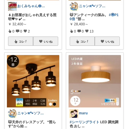
おくみちゃん🍥朝コレ界隈
ニャンฅ🐾ソファでくつろぐ猫🐱💕
🌷お部屋がおしゃれ見えする照
🐱アンティークの深み。
#🉐P1
明🤎✨ ✔️
...
0倍
”部
...
￥
32,400～
￥
28,400～
0
0
2
0
0
13
コレ
いいね
コレ
いいね
ニャンฅ🐾ソファでくつろぐ猫🐱💕
maru
🐱天井のドレスアップ。 “照ら
#シーリングライト
LED 調光調
す”から始
...
色 おし
...