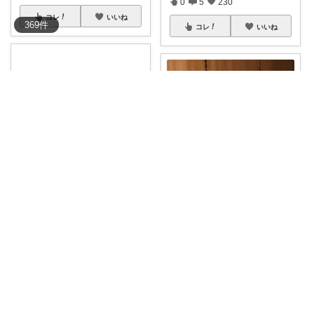
0
5
230
コレ
いいね
369
件
コレ
いいね
あいちん☺️ ᵗʱᵃᵑᵏᵧₒᵤওೄ ♬*
ゆらん🐶カワイイ物コレクター
【先着600円OFFｸｰﾎﾟﾝ】&【1
0%
...
#ペンダントライト
1万円以下の
おしゃれな
...
￥
16,900
￥
6,990～
2
2
89
0
0
313
コレ
いいね
コレ
いいね