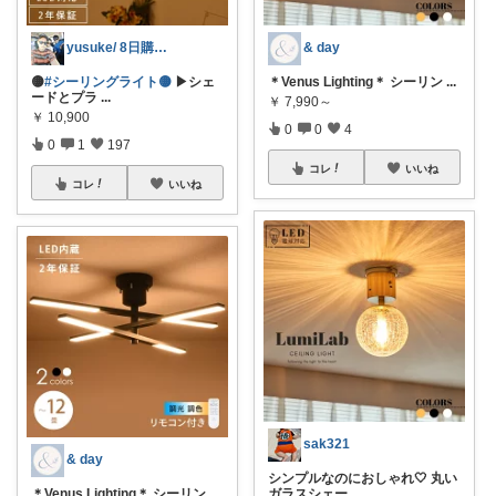
yusuke/ 8日購入感謝♫
& day
🟡
#シーリングライト🟡
▶シェ
＊Venus Lighting＊ シーリン
...
ードとプラ
...
￥
7,990～
￥
10,900
0
0
4
0
1
197
コレ
いいね
コレ
いいね
sak321
& day
シンプルなのにおしゃれ🤍 丸い
＊Venus Lighting＊ シーリン
...
ガラスシェー
...