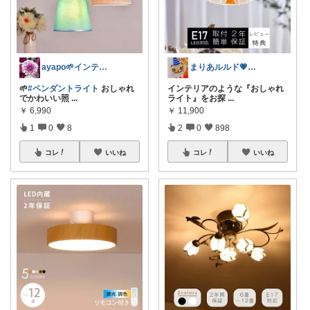
ayapo🌱インテリア&雑貨
まりあルルド💗ご購入感謝です💗
🌱
#ペンダントライト
おしゃれ
インテリアのような『おしゃれ
でかわいい照
...
ライト』をお探
...
￥
6,990
￥
11,900
1
0
8
2
0
898
コレ
いいね
コレ
いいね