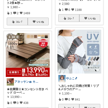
ト2倍🔥秒
...
￥
2,580
￥
1,980～
1
0
1188
3
2
1469
コレ
いいね
コレ
いいね
やふこ🎵
アネッサン🧺 キッチンと暮らしの実用品
＼おしゃれに日焼け対策！リブ
★在庫限り★コンセント付き ベ
&メロウのアー
...
ッド ローベ
...
￥
1,100～
￥
13,990～
0
0
841
0
0
438
コレ
いいね