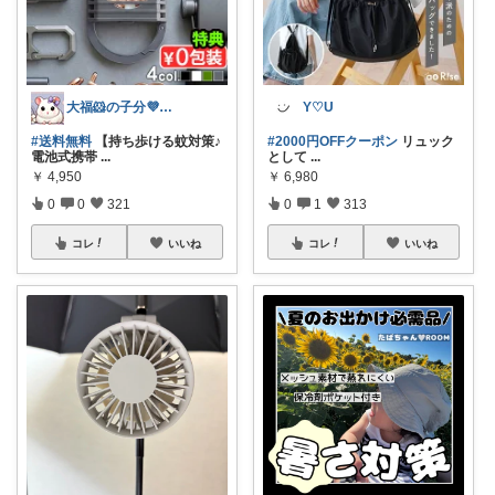
大福🐹の子分💜ありがとうございます
Y♡U
#送料無料
【持ち歩ける蚊対策♪
#2000円OFFクーポン
リュック
電池式携帯
...
として
...
￥
4,950
￥
6,980
0
0
321
0
1
313
コレ
いいね
コレ
いいね