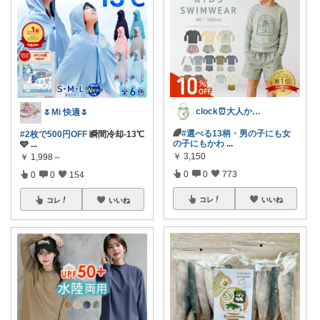
clock⏰大人かわいい
🌷Mi 快適🌷
🌈
#選べる13柄・男の子にも女
#2枚で500円OFF
瞬間冷却-13℃
の子にもかわ
...
🩵
...
￥
3,150
￥
1,998～
0
0
773
0
0
154
コレ
いいね
コレ
いいね