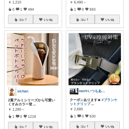
￥
1,210
￥
6,490～
0
1
494
1
0
693
コレ
いいね
コレ
いいね
nao✨いつもありがとう😊
sichan
クーポンあります🔥
#ブランケ
2重アルミシリーズから可愛い
ットクリップ
...
くすみカラー登
...
￥
2,680
￥
1,280～
1
0
630
1
0
1218
コレ
いいね
コレ
いいね