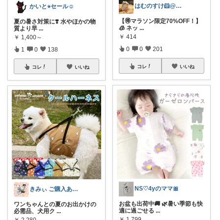
はむのすけ🐹@美味しいもの&季節の商品
かいと⭐︎セール☺️
【🉐マラソン限定70%OFF！】
夏の暑さ対策に❣️ 水やほかの物
🧊 ネッ
...
質より早
...
￥
414
￥
1,400～
0
0
201
1
0
138
コレ
いいね
コレ
いいね
NS♡4yのママ🎀
きみぃ ご購入ありがとうございます♪
お盆も出荷中🚚 🌿暑い季節も快
ワンちゃんとの夏のお出かけの
適に過ごせる
...
必需品、犬用ク
...
￥
1,799
￥
2,280