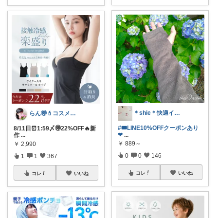
＊shie＊快適インテリア＆雑貨グッズ
らん🉐💄コスメ&ファッション👗✨
#🎟LINE10%OFFクーポンあり
8/11日⏰1:59〆🉐22%OFF🔥新
❤︎
...
作
...
￥
889～
￥
2,990
0
0
146
1
1
367
コレ
いいね
コレ
いいね