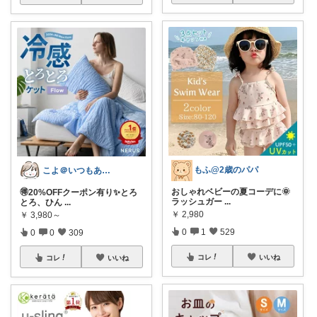
もふ@2歳のパパ
こよ＠いつもありがとう✨
おしゃれベビーの夏コーデに🌞
🉐20%OFFクーポン有り✨とろ
ラッシュガー
...
とろ、ひん
...
￥
2,980
￥
3,980～
0
1
529
0
0
309
コレ
いいね
コレ
いいね