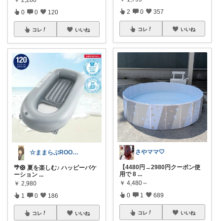
2
0
357
0
0
120
コレ
いいね
コレ
いいね
さやママ🤍
☆ままらぶROOM🎀🫧初めまして☆
【4480円→2980円クーポン使
🌴🛟 夏を楽しむ♪ ハッピーバケ
用で 8
...
ーション
...
￥
4,480～
￥
2,980
0
1
689
1
0
186
コレ
いいね
コレ
いいね