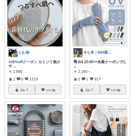
とむ🐱
そら🐰｜600冊読んだ絵本好きママ
#49%offクーポン
​カミソリ負け
🉐 8/4 20:00〜先着クーポンで1,
サ
...
...
￥
1,980
￥
2,180～
2
0
1519
0
1
917
コレ
いいね
コレ
いいね