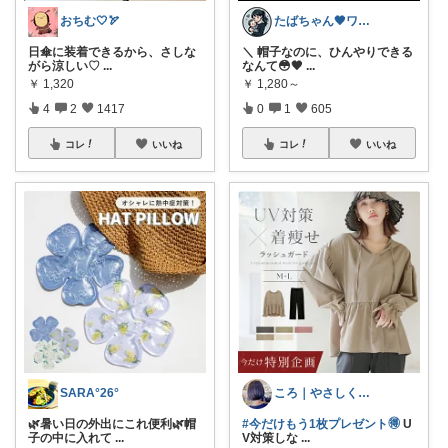
おちむ🤍🏹
たばちゃん🖤ワンオペママ👶⌇朝コレ
日傘に装着できるから、さしな
＼ 帽子なのに、ひんやりできる
がら涼しい♡
...
なんて😳🖤
...
￥
1,320
￥
1,280～
4
2
1417
0
1
605
コレ
いいね
コレ
いいね
SARA°26°
ころ｜やさしく整う暮らしの道具🌿
🌿暑い日の外出にこれ便利🌿帽
#今だけもう1枚プレゼント🉐
U
子の中に入れて
...
V対策しな
...