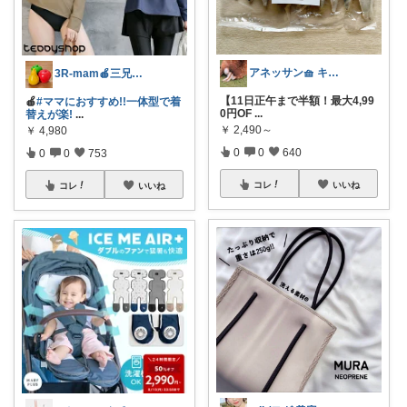
アネッサン🧺 キッチンと暮らしの実用品
3R-mam🍎三兄弟母
【11日正午まで半額！最大4,99
🍎
#ママにおすすめ!!一体型で着
0円OF
...
替えが楽!
...
￥
2,490～
￥
4,980
0
0
640
0
0
753
コレ
いいね
コレ
いいね