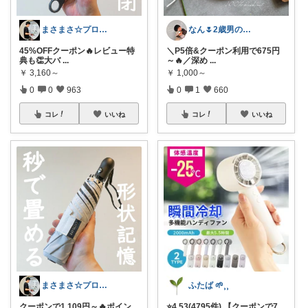
まさまさ☆プロフも見てね✨
なん🌷2歳男の子ママ⿻*.アイコン変更
45%OFFクーポン🔥レビュー特
＼P5倍&クーポン利用で675円
典も👏大バ
...
～🔥／深め
...
￥
3,160～
￥
1,000～
0
0
963
0
1
660
コレ
いいね
コレ
いいね
まさまさ☆プロフも見てね✨
ふたば 🌱⸒⸒
クーポンで1,109円～🔥ポイン
⭐️4.53(4795件) 【クーポンで7
...