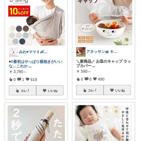
アネッサン🧺 キッチンと暮らしの実用品
みわ♥️ママ💄👶夏かわいい
＼新商品／ お皿のキャップ ラッ
♥️
#最初はやっぱり横抱きがいい
プカバー
...
な…これか
...
￥
590～
￥
3,780～
0
0
490
0
1
619
コレ
いいね
コレ
いいね