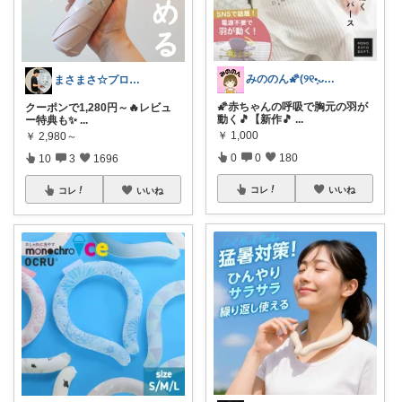
みののん🌠(୨୧•͈ᴗ•͈)感謝♡
まさまさ☆プロフも見てね✨
🌠赤ちゃんの呼吸で胸元の羽が
クーポンで1,280円～🔥レビュ
動く🎵【新作🎵
...
ー特典も✨
...
￥
1,000
￥
2,980～
0
0
180
10
3
1696
コレ
いいね
コレ
いいね