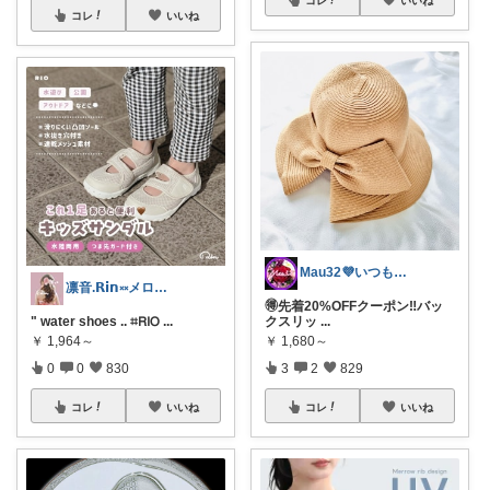
コレ
いいね
Mau32💜いつも有難うございます😊
凛音.𝗥𝗶𝗻༝༝メロウな暮らし🧸
🉐先着20%OFFクーポン‼️バッ
" water shoes .. ⌗𝖱𝖨𝖮
...
クスリッ
...
￥
1,964～
￥
1,680～
0
0
830
3
2
829
コレ
いいね
コレ
いいね