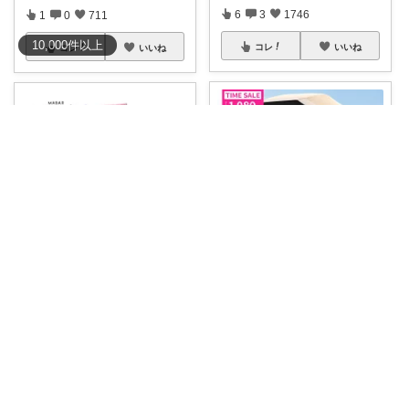
6
3
1746
1
0
711
10,000
件
以上
コレ
いいね
コレ
いいね
たんたん 経由購入ありがとうございます！
misa
🌞700円OFFクーポン❣️楽天1位
夏はカラフルなくらいがちょう
✨軽量
...
ど良いよね！🌈
...
￥
1,980～
￥
1,320
1
0
244
0
0
86
コレ
いいね
コレ
いいね