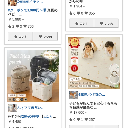
からの時
...
Zensan／キッズ☆ベビーROOM
￥
1,964～
#クーポンで3,980円〜🉐
真夏の
0
0
355
ベビー
...
￥
5,980～
コレ
いいね
2
3
706
コレ
いいね
4歳児パパTSの育児おたすけROOM🎁
子どもが転んでも安心！もちも
ち触感が最高な
...
ふぅママ🧸🫧いつも有難うございます
￥
17,600～
ｸｰﾎﾟﾝ▷▶︎
#20%OFF🩵
【
#ふぅ
...
0
1
257
￥
4,480