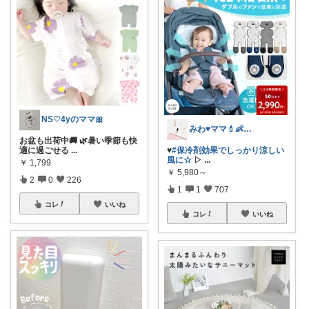
NS♡4yのママ🎀
みわ♥️ママ💄👶夏かわいい
お盆も出荷中🚚 🌿暑い季節も快
適に過ごせる
...
♥️
#保冷剤効果でしっかり涼しい
風に☆
▷
...
￥
1,799
￥
5,980～
2
0
226
1
1
707
コレ
いいね
コレ
いいね