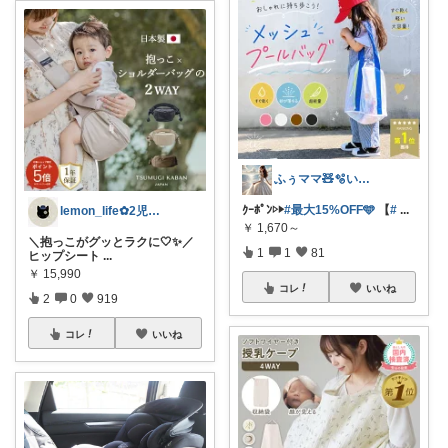
ふぅママ🧸🫧いつも有難うございます
ｸｰﾎﾟﾝ▷▶︎
#最大15%OFF🩵
【
#
...
lemon_life✿2児ママ
￥
1,670～
＼抱っこがグッとラクに🤍✨／
1
1
81
ヒップシート
...
￥
15,990
コレ
いいね
2
0
919
コレ
いいね