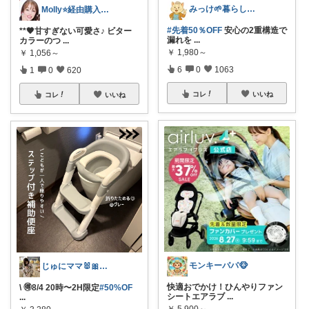
みっけ🌱暮らしとファッション
Molly⭐️経由購入感謝です💕
#先着50％OFF
安心の2重構造で
**🖤甘すぎない可愛さ♪ ビター
漏れを
...
カラーのつ
...
￥
1,980～
￥
1,056～
6
0
1063
1
0
620
コレ
いいね
コレ
いいね
モンキーパパ🐵
じゅにママ🐰🎀2yboyワーママ
快適おでかけ！ひんやりファン
\ 🉐8/4 20時〜2H限定
#50%OF
シートエアラブ
...
...
￥
5,900～