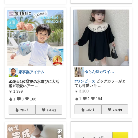
ゆらん🐶カワイイ物コレクター
家事楽アイテム・お得情報大好き子育てパパ
#ワンピース
ビッグカラーがと
🌊楽天1位🏆夏の水遊びに大活
ても可愛いキ
...
躍✨可愛いアー
...
￥
3,200
￥
1,399
1
2
194
1
3
166
コレ
いいね
コレ
いいね