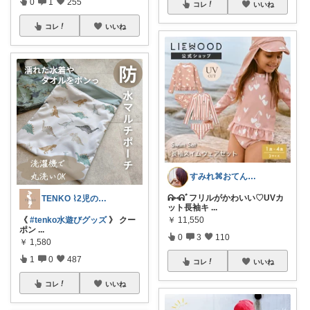
0
1
255
コレ
いいね
コレ
いいね
すみれ⌘おてんば娘との暮らし
ᕱ⑅ᕱﾞフリルがかわいい♡UVカ
TENKO ⌇2児のママ＊暮らしを便利に
ット長袖キ
...
￥
11,550
《
#tenko水遊びグッズ
》 クー
ポン
...
0
3
110
￥
1,580
1
0
487
コレ
いいね
コレ
いいね