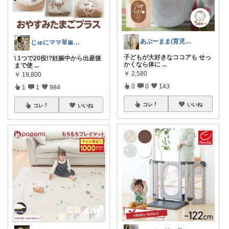
あぷーまま(育児グッズ×ママグッズ)
じゅにママ🐰🎀2yboyワーママ
子どもが大好きなココアも せっ
\ 1つで20役!?妊娠中から出産後
かくなら体に
...
まで使
...
￥
2,580
￥
19,800
0
0
143
1
1
984
コレ
いいね
コレ
いいね