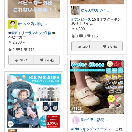
ゆらん🐶カワイイ物コレクター
#ワンピース
15％オフクーポン
あり！サイ
...
かつパパ/お得な子供服、育児商品の紹介✨
￥
4,300
👑
#デイリーランキング1位
👑
0
0
116
ベビーカー
...
￥
2,200～
コレ
いいね
2
1
711
コレ
いいね
Rin** 💐ご訪問感謝です💐
#Rin～キッズシューズ～
これ