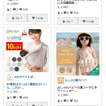
に大活躍👏🏻
...
￥
1,000～
￥
1,980
1
2
539
0
0
354
コレ
いいね
コレ
いいね
みわ♥️ママ💄👶夏かわいい
もふ@2歳のパパ
♥️
#最初はやっぱり横抱きがいい
な…これか
...
おしゃれベビーの夏コーデに🌞
ラッシュガー
...
￥
3,780～
￥
2,980
0
1
499
0
0
391
コレ
いいね