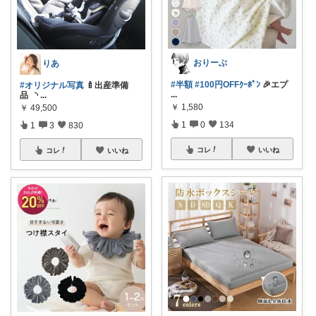
おりーぶ
りあ
#半額
#100円OFFｸｰﾎﾟﾝ
🎉エプ
#オリジナル写真
🍼出産準備
...
品 ◝
...
￥
1,580
￥
49,500
1
0
134
1
3
830
コレ
いいね
コレ
いいね