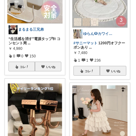
まるまる三兄弟
ゆらん🐶カワイイ物コレクター
“生活感を消す”電源タップ🔌 コ
ンセント周
...
#サニーマット
1200円オフクー
ポンあり
...
￥
4,980
￥
7,480
0
0
150
1
1
236
コレ
いいね
コレ
いいね