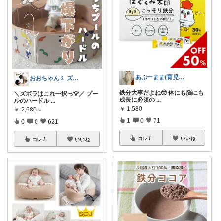
あぷーまま(育児グッズ×ママグッズ)
おおちゃん〻 ズボラママ必見便利アイテム
鉄分大事だよね🥹 体にも脳にも
＼ズボラはこれ一択っ💡／ プー
成長に必須の
...
ルのハードル
...
￥
1,580
￥
2,980～
1
0
71
0
0
621
コレ
いいね
コレ
いいね