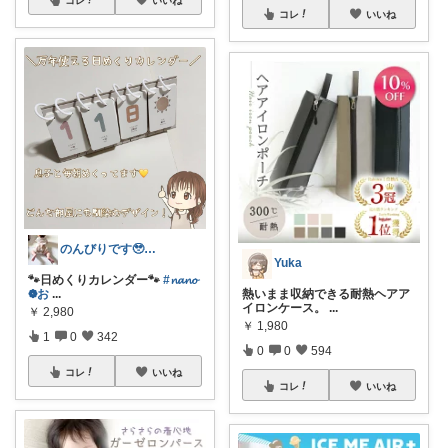
コレ
いいね
のんびりです🥹2歳息子♡０歳娘♡
Yuka
🐾日めくりカレンダー🐾
#𝓷𝓪𝓷𝓸
❁⃘お
...
熱いまま収納できる耐熱ヘアア
イロンケース。
...
￥
2,980
￥
1,980
1
0
342
0
0
594
コレ
いいね
コレ
いいね