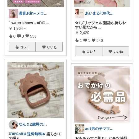
凛音.𝗥𝗶𝗻༝༝メロウな暮らし🧸
あいまる⌇30代ワーママの暮らしと育児
" water shoes .. ⌗𝖱𝖨𝖮
...
✰⌇プリッツェル歯固め 持ちや
すい形だから
...
￥
1,964～
￥
2,420
0
0
553
1
1
540
コレ
いいね
コレ
いいね
なん🌷2歳男の子ママ⿻*.アイコン変更
ao⌇男の子ママの暮らし
#30%off＆送料無料🔥
柔らかく
て握り
...
おもちゃすぐ落としがちな時期