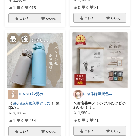
￥
3,280～
0
0
81
1
0
975
コレ
いいね
コレ
いいね
にゃるは🌸淡色ベビーキッズマタニティ
TENKO ⌇2児のママ＊暮らしを便利に
＼命名書❤️／ シンプルだけどか
《
#tenko入園入学グッズ
》 象
わいい！〔
...
印の
...
￥
1,980～
￥
3,100～
0
1
41
1
0
454
コレ
いいね
コレ
いいね