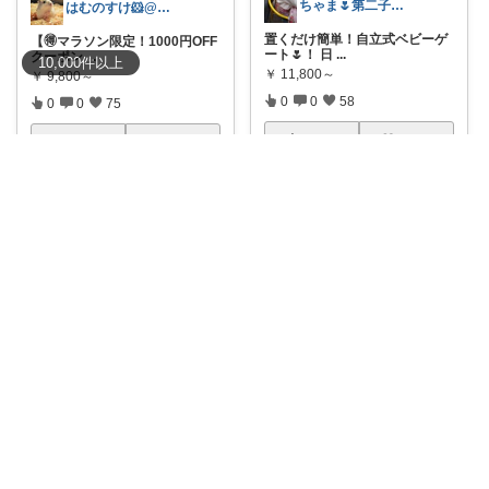
ちゃま🌷第二子妊娠中
はむのすけ🐹@美味しいもの&季節の商品
置くだけ簡単！自立式ベビーゲ
【🉐マラソン限定！1000円OFF
ート🌷！ 日
...
クーポン
...
10,000
件
以上
￥
11,800～
￥
9,800～
0
0
58
0
0
75
コレ
いいね
コレ
いいね
すみれ⌘おてんば娘との暮らし
大橋＠くらし快適LAB🌿
ᕱ⑅ᕱﾞおむつ替えがもっと快適
ウェットティッシュ、片手でパ
に♡仕切り付
...
カッと取れるだ
...
￥
5,500
￥
2,180～