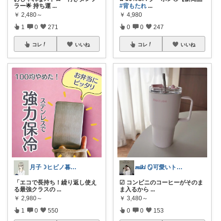
ラー🌟 持ち運
...
#背もたれ
...
￥
2,480～
￥
4,980
1
0
271
0
0
247
コレ
いいね
コレ
いいね
月子☽ヒビノ暮らしレシピ
𝒎𝒊𝒌𝒊 🪞可愛いトレンド集め
「エコで長持ち！繰り返し使え
☑︎ コンビニのコーヒーがそのま
る最強クラスの
...
ま入るから
...
￥
2,980～
￥
3,480～
1
0
550
0
0
153