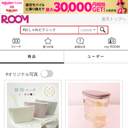
ROOM
楽天トップへ
詳細検索
Feed
見つける
お知らせ
商品
ユーザー
#オリジナル写真