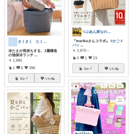
つぶあん派なのです3児のママ
『marikaさんコラボ』
#かご
#
さくさく たくさんの訪問感謝です🙇
バッ
...
￥
2,970～
冷たさが長持ちする、3層構造
の強保冷ランチ
...
0
1
23
￥
1,980
1
0
396
コレ
いいね
コレ
いいね