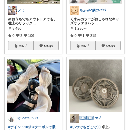
フミ
もふ@2歳のパパ
🌿おうちでもアウトドアでも、
くすみカラーがおしゃれなキッ
極上のリラック
...
ズサファリハッ
...
￥
8,480
￥
1,280～
0
2
106
0
1
215
コレ
いいね
コレ
いいね
ig: cafe053✦
🇭‌🇦‌🇷‌🇺 ౨ৎ ⠜
#ポイント10倍
#クーポンで最
#いつでもどこで❤️‍🔥
卓上 /
...