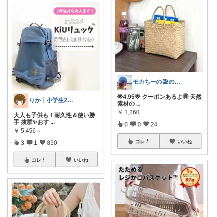
モカちーの🏖️のんびりライフ🐈✨
🌟4.95🌟 クーポンあるよ🉐 天然
りか┊小学生2人4人家族2LDK暮らし
素材の
...
￥
1,260
大人も子供も！耐久性＆使い勝
手 抜群✨おす
...
0
0
24
￥
5,456～
コレ
いいね
3
1
850
コレ
いいね