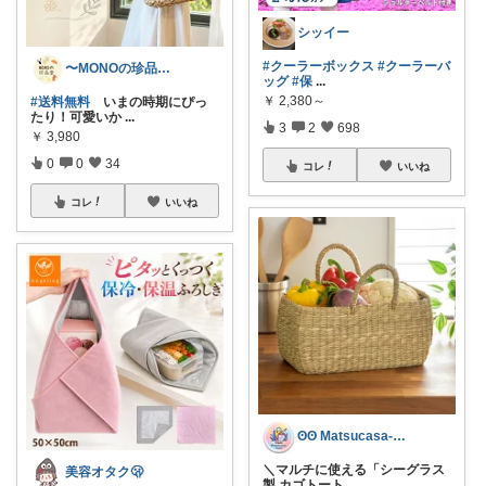
シッイー
#クーラーボックス
#クーラーバ
〜MONOの珍品堂〜
ッグ
#保
...
￥
2,380～
#送料無料
いまの時期にぴっ
たり！可愛いか
...
3
2
698
￥
3,980
0
0
34
コレ
いいね
コレ
いいね
ʘʘ Matsucasa-TooL ʘʘ
＼マルチに使える「シーグラス
美容オタク🫢
製 カゴトート
...