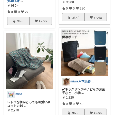
大40%オ
...
￥
9,980
￥
980～
0
0
230
0
0
27
コレ
いいね
コレ
いいね
miwa.✂︎ﾏﾏ美容師💎
✔️ネックリングや子どものお菓
子など、小物
...
misa
￥
1,320
レトロな柄がとっても可愛い🌿
0
0
59
コットン10
...
￥
2,970
コレ
いいね