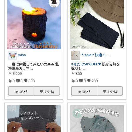
misa
＊shie＊快適インテリア＆雑貨グッズ
一度は体験してみたいの🪵🔥 北
#今だけ50%OFF❤︎
肌から熱を
海道産カラマ
...
吸収し
...
￥
3,600
￥
855
0
0
308
0
0
289
コレ
いいね
コレ
いいね