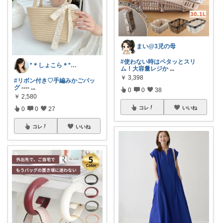
まい@3児の母
#使わない時はペタッとスリ
*＊しょこら＊*朝コレ
ム！大容量レジか
...
￥
3,398
#リボン付き♡手編みかごバッ
グ
----
...
0
0
38
￥
2,580
コレ
いいね
0
0
27
コレ
いいね