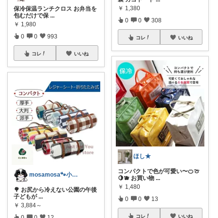
￥
1,380
保冷保温ランチクロス お弁当を
包むだけで保
...
0
0
308
￥
1,980
0
0
993
コレ
いいね
コレ
いいね
ほし★
コンパクトで色が可愛い〜🍊🍈
mosamosa🐾小さめバッグの日々✨
🍋🫐 お買い物
...
￥
1,480
🌳 お尻から冷えない公園の午後
子どもが
...
0
0
13
￥
3,884～
コレ
いいね
0
0
12