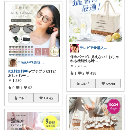
テレビア💎購入ありがとう😉ﾌﾟﾛﾌ見
保冷バッグに見えない！おしゃ
れも機能性も叶
...
miwa.✂︎ﾏﾏ美容師💎
￥
2,780～
#送料無料🚚
✔️プチプラだけど
1
2
438
おしゃれ🕶
...
￥
1,280
コレ
いいね
0
1
92
コレ
いいね