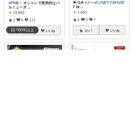
🌟💨🎉
#クーポンGETで30%OF
#P5倍！
オシャレで実用的なバ
F
🍱
...
ルミューダ
...
￥
1,650
￥
19,800
0
0
7
2
0
217
10,000
件
以上
コレ
いいね
コレ
いいね
つく！おしゃれな商品や便利な商品をお届け
ぬっさん
丸みのある形がかわいい✨ おし
🌟シダガーの水筒で毎日をもっ
ゃれなランド
...
と楽しく！🌟
...
￥
3,580
￥
3,680～
0
0
612
0
0
32