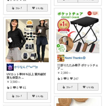
コレ
いいね
Nami Thanks😊
💁‍♀️折りたたみ椅子 ポケットチェ
かりなん (*^ω^*)y
ア
...
￥
2,380～
UVカット率99％以上 紫外線対
策も体型カ
...
3
0
247
￥
3,580～
コレ
いいね
0
0
61
コレ
いいね