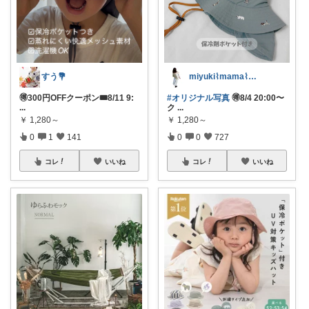
すう💐
miyuki⌇mama⌇注文住宅計画中
🉐300円OFFクーポン🎟️8/11 9:
#オリジナル写真
🉐8/4 20:00〜
...
ク
...
￥
1,280～
￥
1,280～
0
1
141
0
0
727
コレ
いいね
コレ
いいね