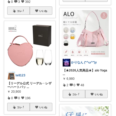
0
3
392
コレ
いいね
かりなん (*^ω^*)y
【★2026人気商品★】alo Yoga
...
tell123
￥
6,980
【リーデル公式 リーデル・レザ
2
0
48
ーハートバッ
...
￥
20,900
コレ
いいね
0
0
196
コレ
いいね