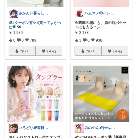
みかん@暮らしのもの／暑さ対策に全力⛱️
ハムマメ🐶インテリア・キッチン🌸
🧊
#クーポン有✨
#買ってよかっ
冷蔵庫の棚にも、扉の前ポケッ
た💝
50
...
トにも入るコン
...
￥
1,980
￥
2,178
0
0
789
3
0
938
コレ
いいね
コレ
いいね
いろどり🌈毎日カラフル✨🌈
みののん🌠(୨୧•͈ᴗ•͈)感謝♡
おしゃれなストロー付きタンブ
🌠50%OFFクーポン🉐【新商品