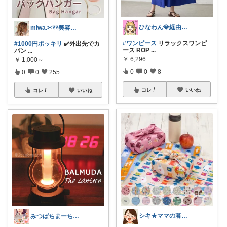
ひなわん💎経由&購入いつもありがとう❤
miwa.✂︎ﾏﾏ美容師💎
#ワンピース
リラックスワンピ
#1000円ポッキリ
✔️外出先でカ
ース ROP
...
バン
...
￥
6,296
￥
1,000～
0
0
8
0
0
255
コレ
いいね
コレ
いいね
シキ★ママの暮らし、キッズ
みつばちまーちᵀᴴᴬᴺᴷ ᵞᴼᵁ ◡̈*