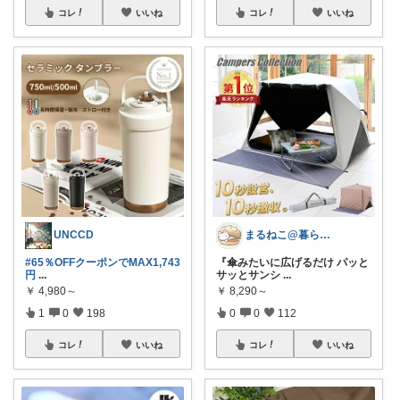
コレ
いいね
コレ
いいね
UNCCD
まるねこ@暮らしと子育て🐈️🌸
#65％OFFクーポンでMAX1,743
『傘みたいに広げるだけ パッと
円
...
サッとサンシ
...
￥
4,980～
￥
8,290～
1
0
198
0
0
112
コレ
いいね
コレ
いいね