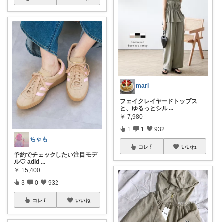
mari
フェイクレイヤードトップス
と、ゆるっとシル
...
￥
7,980
1
1
932
ちゃも
コレ
いいね
予約でチェックしたい注目モデ
ル♡ adid
...
￥
15,400
3
0
932
コレ
いいね