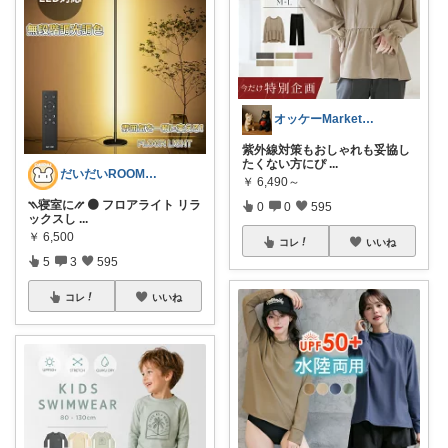
オッケーMarket🎀🛒
紫外線対策もおしゃれも妥協し
たくない方にぴ
...
だいだいROOM@整う暮らし｜インテリア
￥
6,490～
⳹寝室に⳼ 🟠 フロアライト リラ
0
0
595
ックスし
...
￥
6,500
コレ
いいね
5
3
595
コレ
いいね