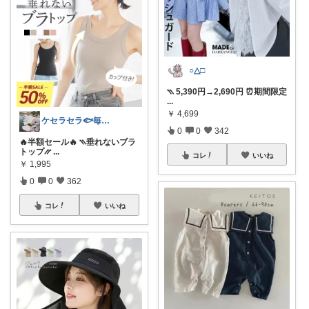
○△□
⳹ 5,390円→2,690円 ⏰期間限定
...
￥
4,699
ケセラセラ🐟毎日を快適にするアイテム
0
0
342
🔥半額セール🔥 ⳹垂れないブラ
トップ⳼
...
コレ
いいね
￥
1,995
0
0
362
コレ
いいね