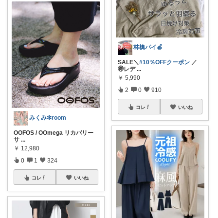
林檎パイ🍎
SALE＼
#10％OFFクーポン
／
🉐レデ
...
￥
5,990
2
0
910
コレ
いいね
みくみ❇room
OOFOS / OOmega リカバリー
サ
...
￥
12,980
0
1
324
コレ
いいね