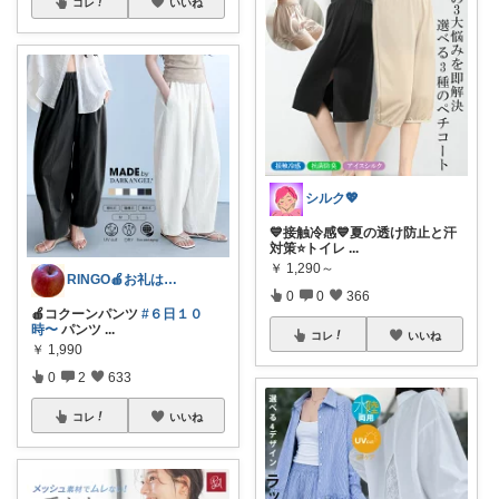
コレ
いいね
シルク💖
💙接触冷感💙夏の透け防止と汗
対策⭐️トイレ
...
￥
1,290～
RINGO🍎お礼はプロフ🍎
0
0
366
🍎コクーンパンツ
#６日１０
時〜
パンツ
...
コレ
いいね
￥
1,990
0
2
633
コレ
いいね