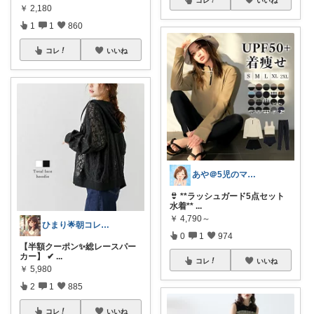
コレ
いいね
￥
2,180
1
1
860
コレ
いいね
あや＠5児のママでもオシャレしたい‼︎
👙 **ラッシュガード5点セット
水着**
...
￥
4,790～
ひまり🌟朝コレ💡いつも感謝💓
0
1
974
【半額クーポン✨総レースパー
カー】 ✔
...
コレ
いいね
￥
5,980
2
1
885
コレ
いいね