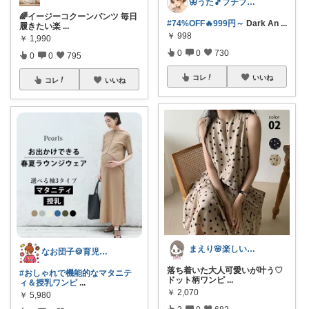
🦋うた🎵プチプラでも妥協したくない
🌈イージーコクーンパンツ 毎日
#74%OFF🔥999円～
Dark An
...
履きたい楽
...
￥
998
￥
1,990
0
0
730
0
0
795
コレ
いいね
コレ
いいね
まえり🌸楽しい暮らし🍀
なお団子🍪育児・暮らしの便利グッズ
落ち着いた大人可愛いが叶う♡
#おしゃれで機能的なマタニテ
ドット柄ワンピ
...
ィ＆授乳ワンピ
...
￥
2,070
￥
5,980