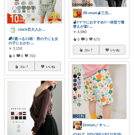
3R-mam🍎三兄弟母
🍎
#ママにおすすめ!!一体型で着
替えが楽!
...
clock⏰大人かわいい
￥
4,980
🌈
#選べる13柄・男の子にも女
0
0
675
の子にもかわ
...
￥
3,150
コレ
いいね
0
0
703
コレ
いいね
Zensan／キッズ☆ベビーROOM
#SALE_20%OFF☆8/12(水)午
...