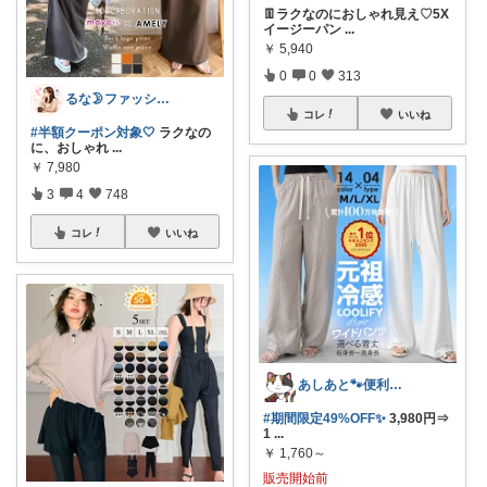
👖ラクなのにおしゃれ見え♡5X
イージーパン
...
￥
5,940
0
0
313
るな🌛ファッション・美容
コレ
いいね
#半額クーポン対象🤍
ラクなの
に、おしゃれ
...
￥
7,980
3
4
748
コレ
いいね
あしあと🐾便利グッズ🌸いつも感謝
#期間限定49%OFF✨
3,980円⇒
1
...
￥
1,760～
販売開始前