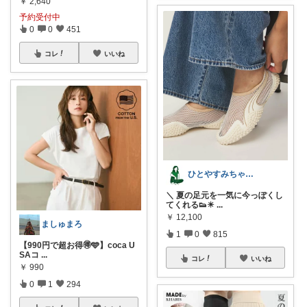
￥
2,640
予約受付中
0
0
451
コレ
いいね
ひとやすみちゃん＊シンプルひとり暮らし
＼ 夏の足元を一気に今っぽくし
てくれる👟☀
...
￥
12,100
ましゅまろ
1
0
815
【990円で超お得🉐🩵】coca U
SAコ
...
コレ
いいね
￥
990
0
1
294