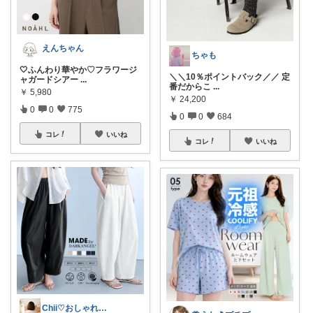
えんちゃん
ちゃも
🤍ふんわり華やか♡フラワージ
＼＼10％ポイントバック／／ 定
ャガードシアー
...
番だからこ
...
￥
5,980
￥
24,200
0
0
775
0
0
684
コレ
いいね
コレ
いいね
Chii♡おしゃれで可愛いもの