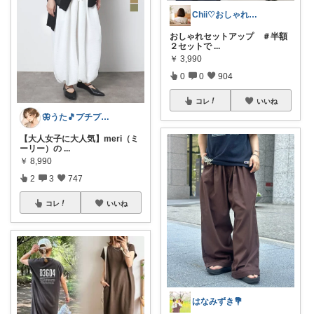
Chii♡おしゃれで可愛いもの
おしゃれセットアップ ＃半額
２セットで
...
￥
3,990
0
0
904
コレ
いいね
🦋うた🎵プチプラでも妥協したくない
【大人女子に大人気】meri（ミ
ーリー）の
...
￥
8,990
2
3
747
コレ
いいね
はなみずき💐