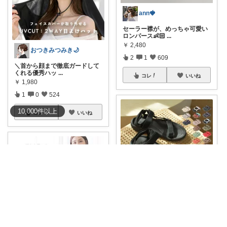
ann🍓
セーラー襟が、めっちゃ可愛い
ロンパース👶🏻
...
￥
2,480
おつきみつみき🌙
2
1
609
＼首から顔まで徹底ガードして
くれる優秀ハッ
...
コレ
いいね
￥
1,980
1
0
524
10,000
件
以上
コレ
いいね
ちゃんみつ@豊かな日常
履き心地バツグン！
#Tevaの超
人気スポサ
...