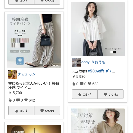
コレ
いいね
cony..〻おうち時間とインテリア
𓂃𓈒𓂂 𝗍𝗈𝗉𝗌
#𝟧𝟢%𝗈𝖿𝖿ｸｰﾎﾟﾝ
...
ナッチャン
￥
5,980
🩵ゆるっと大人かわいい！ 接触
0
0
633
冷感 ワイド
...
￥
5,700
コレ
いいね
0
0
642
コレ
いいね