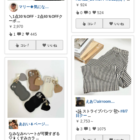
￥
924
マリー🍀気になるものたくさん✨
0
0
524
＼1点30％OFF・2点40％OFFク
ーポ
...
コレ
いいね
￥
2,970
1
2
445
コレ
いいね
えあ♡airroom❀ラクして整う暮らし
꧁ ストライプパンツ ꧂
#8/7
日クー
...
￥
2,753～
あおい🌷ベージュ好き♡時短アイテム好き
3
1
1075
なみなみ×ハートが可愛すぎる
🤍📱くすみカラ
...