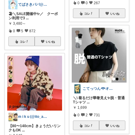
0
0
267
てばさきパパ@スマホアクセ
🏖️＼SALE開催中✨／ クーポ
コレ
いいね
ン利用で3
...
￥
3,480～
0
5
872
コレ
いいね
こてっつん𖥸オイシイとカワイイはセイギ
＼\ 着るだけ華奢見え✨脱・普通
Tシャツ
...
￥
1,699
0
2
731
m i k u (@ito_aya16)
【80〜140cm】きょうだいリン
コレ
いいね
クもOK
...