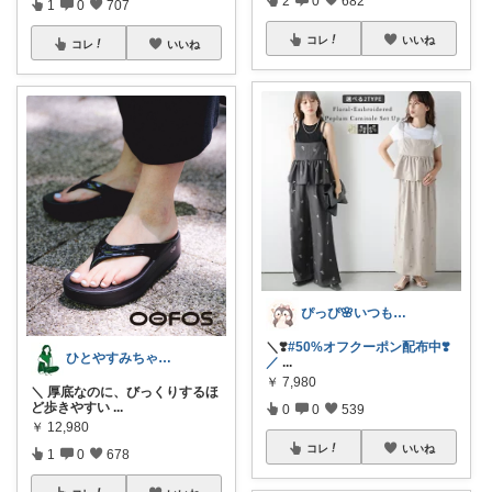
2
0
682
1
0
707
コレ
いいね
コレ
いいね
ぴっぴ🌸いつもありがとうございます♡
＼❣️
#50%オフクーポン配布中❣️
ひとやすみちゃん＊シンプルひとり暮らし
／
...
￥
7,980
＼ 厚底なのに、びっくりするほ
ど歩きやすい
...
0
0
539
￥
12,980
コレ
いいね
1
0
678