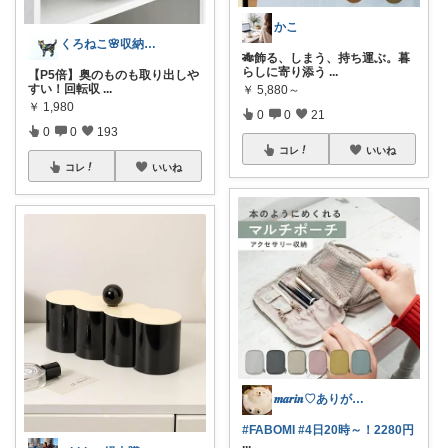
かこ
くろねこ🌸収納＆キッチン整理
🎋飾る、しまう、持ち運ぶ。暮
らしに寄り添う
...
【P5倍】奥のものも取り出しや
すい！回転収
...
￥
5,880～
￥
1,980
0
0
21
0
0
193
コレ
いいね
コレ
いいね
𝒎𝒂𝒓𝒊𝒏♡ありがとう✨️感謝
#FABOMI
#4日20時～！2280円
...