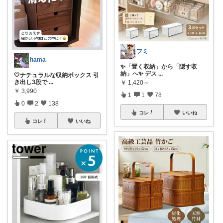
フミ
hama
✨「置く収納」から「隠す収
納」へ✨ デス
...
🤍ナチュラルな収納ボックス 引
き出し3段で
...
￥
1,420～
￥
3,990
1
1
78
0
2
138
コレ
いいね
コレ
いいね