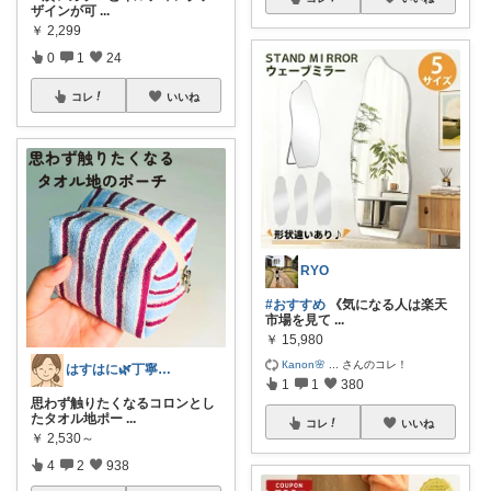
ザインが可
...
￥
2,299
0
1
24
コレ
いいね
RYO
#おすすめ
《気になる人は楽天
市場を見て
...
￥
15,980
Кanon🌸
...
さんのコレ！
はすはに🌿丁寧な暮らし
1
1
380
思わず触りたくなるコロンとし
たタオル地ポー
...
コレ
いいね
￥
2,530～
4
2
938