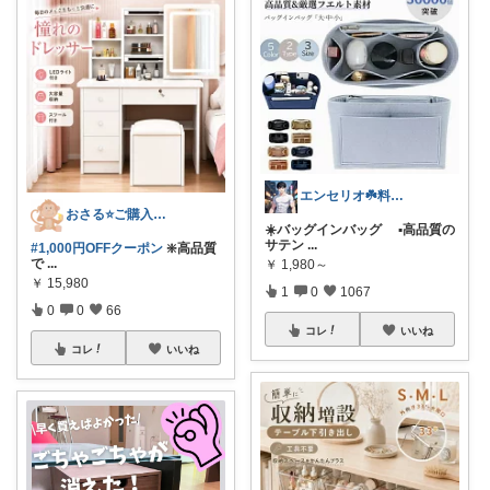
エンセリオ☘️料理を楽しく🍳
おさる⭐ご購入感謝🐹
☀️バッグインバッグ ▪️高品質の
サテン
...
#1,000円OFFクーポン
❇️高品質
で
...
￥
1,980～
￥
15,980
1
0
1067
0
0
66
コレ
いいね
コレ
いいね