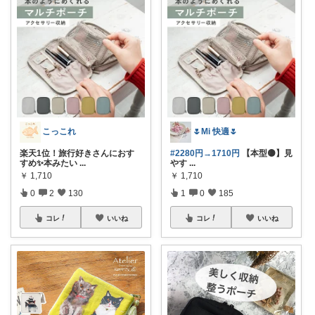
こっこれ
🌷Mi 快適🌷
楽天1位！旅行好きさんにおす
#2280円→1710円
【本型🟡】見
すめ✨本みたい
...
やす
...
￥
1,710
￥
1,710
0
2
130
1
0
185
コレ
いいね
コレ
いいね