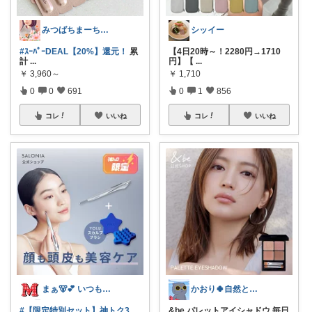
みつばちまーちᵀᴴᴬᴺᴷ ᵞᴼᵁ ◡̈*
シッイー
#ｽｰﾊﾟｰDEAL【20%】還元！
累
【4日20時～！2280円→1710
計
...
円】【
...
￥
3,960～
￥
1,710
0
0
691
0
1
856
コレ
いいね
コレ
いいね
まぁ🐻💕 いつもありがとう💓
かおり🍀自然とやさしい暮らし🐑🍀
#【限定特別セット】神トク3
&be パレットアイシャドウ 毎日