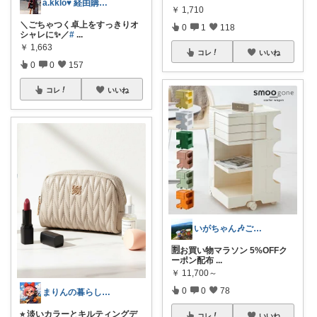
a.kklo♥ 経由購入感謝です💕
￥
1,710
＼ごちゃつく卓上をすっきりオ
0
1
118
シャレに✨／
#
...
￥
1,663
コレ
いいね
0
0
157
コレ
いいね
いがちゃん🎶ご購入感謝です🎶
🈹お買い物マラソン 5%OFFク
ーポン配布
...
￥
11,700～
0
0
78
まりんの暮らしと体整え癒しROOM🌈
⭐︎ 淡いカラーとキルティングデ
コレ
いいね