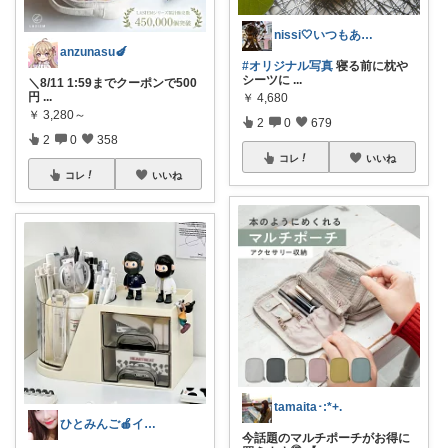
nissi🤍いつもありがとう🍀
anzunasu🍆
#オリジナル写真
寝る前に枕や
シーツに
...
＼8/11 1:59までクーポンで500
円
...
￥
4,680
￥
3,280～
2
0
679
2
0
358
コレ
いいね
コレ
いいね
tamaita･:*+.
ひとみんご🍎‪インテリア雑貨
今話題のマルチポーチがお得に