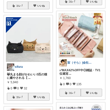
コレ
いいね
コレ
いいね
宙（そら）|会社に依存せず暮らしたい
sifura
✅MAX42%OFF中◎雑誌・TV1
位連冠
...
😸丸まる顔がかわいい3匹の猫
に癒やされる【
...
￥
1,760
￥
5,940
0
0
135
0
0
32
コレ
いいね
コレ
いいね