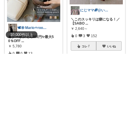
にじママ🌈@いつもありがとうございます
＼このスッキリは癖になる！／
【SABO
...
🕊𑁍 Mario✧room 𑁍🕊
￥
2,640～
10,000
件
以上
0
3
152
🎀クーポンで3,468円✨最大5
0％OFF
...
￥
5,780
コレ
いいね
0
0
13
コレ
いいね
塩たると|毎日にちょびっとの心地良さ🌿
キッチンや食卓に出しっぱなし