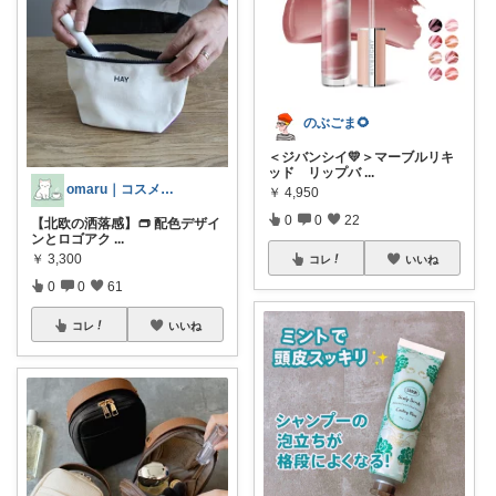
のぶごま🌻
＜ジバンシイ💛＞マーブルリキ
ッド リップバ
...
omaru｜コスメと大人女子の暮らし
￥
4,950
0
0
22
【北欧の洒落感】👝 配色デザイ
ンとロゴアク
...
￥
3,300
コレ
いいね
0
0
61
コレ
いいね