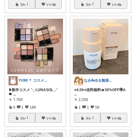
コレ
いいね
コレ
いいね
YUMI ＊ コスメと暮らし🌱
なみ☕ゆる無添加🌱5歳差姉妹
❥︎新作コスメ ⋱ LUNASOL ⋰
⭐️4.56⭐️送料無料🔥30%OFF🉐A
🍁
...
...
￥
7,700
￥
2,200
0
1
186
1
1
58
コレ
いいね
コレ
いいね