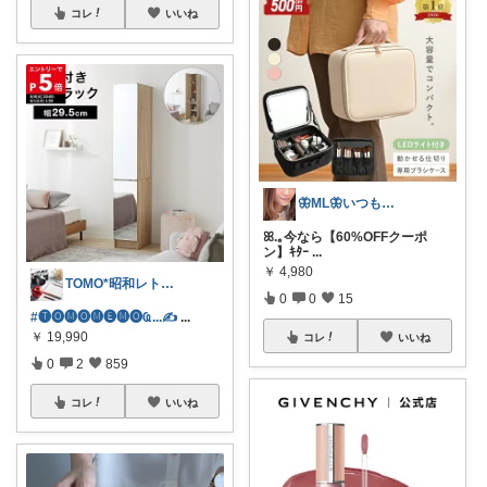
コレ
いいね
🦋ML🦋いつもありがとう💓
ꕤ.｡今なら【60%OFFクーポ
ン】ｷﾀｰ
...
￥
4,980
TOMO*昭和レトロ 📷🍎
0
0
15
#🅣🅞︎🅜🅞︎🅜🅔︎🅜🅞︎︎︎︎Ҩ...✍
...
￥
19,990
コレ
いいね
0
2
859
コレ
いいね