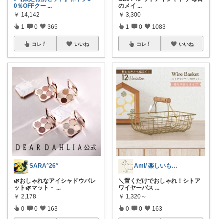
0％OFFクー
...
のメイ
...
￥
14,142
￥
3,300
1
0
365
1
0
1083
コレ
いいね
コレ
いいね
SARA°26°
Ami/ 楽しいもの美味しいもの
🌿おしゃれなアイシャドウパレ
＼置くだけでおしゃれ！シトア
ット🌿マット・
...
ワイヤーバス
...
￥
2,178
￥
1,320～
0
0
163
0
0
163