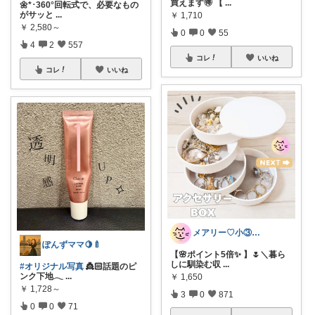
買えます🉐 【
...
🌼*･360°回転式で、必要なもの
がサッと
...
￥
1,710
￥
2,580～
0
0
55
4
2
557
コレ
いいね
コレ
いいね
メアリー♡小③女の子のママ•᎑•ꕤ
ぽんずママ🍋🍼
【🌸ポイント5倍✨ 】🌷＼暮ら
しに馴染む収
...
#オリジナル写真
👸🏻話題のピ
ンク下地𓂃
...
￥
1,650
￥
1,728～
3
0
871
0
0
71