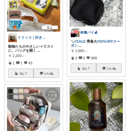
林檎パイ🍎
トリッコ｜好きな雑貨・インテリア
＼
#SALE
🉐最大
#50%OFFクー
ポン
...
動物たちのやさしいイラスト
に、バッグを開く
...
￥
1,680～
￥
2,200～
3
0
988
1
1
45
コレ
いいね
コレ
いいね