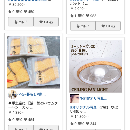
ポット（
...
￥
35,200～
￥
2,040～
0
0
450
1
0
983
コレ
いいね
コレ
いいね
べる~暮らし×家事をラクに快適に
Nori🌸オリ写見て欲しいなぁ🤭
🔔手土産に 【治一郎のバウムク
ーヘン カッ
...
#オリジナル写真
（7枚） やば
い‼️めっ
...
￥
4,380～
￥
14,800～
0
0
484
0
0
344
コレ
いいね