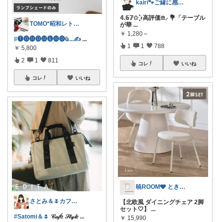
kairi🐾ご縁に感謝𓍯‍
𝟜.𝟞𝟟✩⡱高評価𖠿⸝ 💐「テーブル
TOMO*昭和レトロ 📷🍎
が華
...
￥
1,280～
#🅣🅞︎🅜🅞︎🅜🅔︎🅜🅞︎︎︎︎Ҩ...✍
...
1
1
788
￥
5,800
2
1
811
コレ
いいね
コレ
いいね
暁ROOM🩶 ときめく暮らしのセレクト
さとみ＆🌷カフェと素敵なもの☕️🌿
【北欧風 ダイニングチェア 2脚
セット🤍】
...
#Satomi＆🌷
𝒞𝒶𝒻é 𝒮𝓉𝓎𝓁𝑒
...
￥
15,990