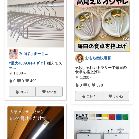
みつばちまーちᵀᴴᴬᴺᴷ ᵞᴼᵁ ◡̈*
おもち🐹快適暮らし🌸オリ写🪴
#最大40%OFFｸｰﾎﾟﾝ！
揃えてス
ッ
...
✨おしゃれカトラリーで毎日の
食卓を格上げ✨
...
￥
1,680～
￥
1,200～
0
0
499
0
0
370
コレ
いいね
コレ
いいね