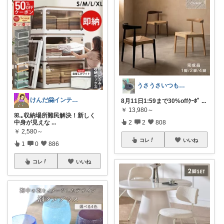
うさうさいつもご訪問ありがとうです🐰✨
けんだ🤗インテリア多め
8月11日1:59まで30%offｸｰﾎﾟ
...
￥
13,980～
ꕤ.｡収納場所難民解決！新しく
2
2
808
中身が見えな
...
￥
2,580～
コレ
いいね
1
0
886
コレ
いいね