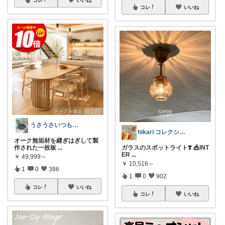
コレ
いいね
うさうさいつもご訪問ありがとうです🐰✨
hikari コレクション見てね✨
オーク無垢材を継ぎはぎして製
作された一枚板
...
ガラスのスポットライト❣️ 🎪INT
ER
...
￥
49,999～
￥
10,516～
1
0
386
1
0
902
コレ
いいね
コレ
いいね