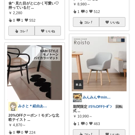
🌼*･見た目がとにかく可愛い♡
￥
8,980～
持っているだ
...
1
0
512
￥
2,280
0
1
552
コレ
いいね
コレ
いいね
みんみん🌹minminღ
みさと＊経由ありがとうございます🧡
期間限定
#5%OFFｸｰﾎﾟﾝ
回転
式
...
20%OFFクーポン！モダンな北
￥
10,990～
欧テイスト
...
1
0
463
￥
4,870～
0
0
224
コレ
いいね