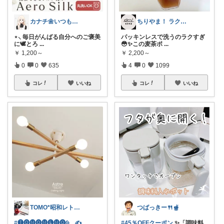
カナチ🌼いつもご覧くださり感謝ꕤ
ちりやま！ ラク×便利グッズ🫧
⋆⸜ 毎日がんばる自分へのご褒美
パッキンレスで洗うのラクすぎ
に🕊️とろ
...
😳✨この麦茶ポ
...
￥
1,200～
￥
2,200～
0
0
635
4
0
1099
コレ
いいね
コレ
いいね
TOMO*昭和レトロ 📷🍎
つばっきー🍴🫕
#🅣🅞︎🅜🅞︎🅜🅔︎🅜🅞︎︎︎︎Ҩ...✍
...
#45％OFFクーポン
✨「調味料