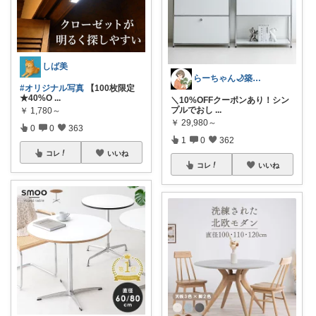
しば美
らーちゃん🌙築古賃貸をもっとかわいく♡
#オリジナル写真
【100枚限定
★40%O
...
＼10%OFFクーポンあり！シン
プルでおし
...
￥
1,780～
￥
29,980～
0
0
363
1
0
362
コレ
いいね
コレ
いいね