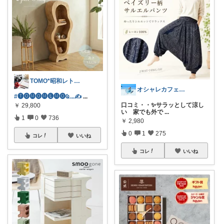
TOMO*昭和レトロ 📷🍎
オシャレカフェAtsu🎗 最高の１日を
#🅣🅞︎🅜🅞︎🅜🅔︎🅜🅞︎︎︎︎Ҩ...✍
...
口コミ・・✨サラッとして涼し
￥
29,800
い 家でも外で
...
1
0
736
￥
2,980
0
1
275
コレ
いいね
コレ
いいね