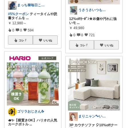
まっち💟毎日こつこつ。
うさうさいつもご訪問ありがとうです🐰✨
#5%クーポン
ティータイムや読
書タイムを
...
12%offｸｰﾎﾟﾝ★お傷や汚れに強
いモ
...
￥
12,980～
￥
49,980
0
0
594
0
0
721
コレ
いいね
コレ
いいね
ゴリラおじさん☕️
まりニャン🐾いつもありがとうございます
🫖✨【横置きOK】ハリオの人気
カークボトル
...
3P カウチソファ 🎈10%offクー