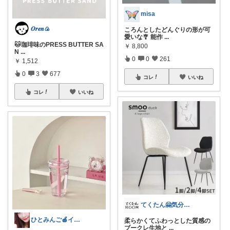
misa
𝑶𝒓𝒆𝒏🍙
ころんとしたどんぐりの形が可
愛いな🎐 能作
...
🐱珈琲味のPRESS BUTTER SA
￥
8,800
N
...
0
0
261
￥
1,512
0
3
677
コレ
いいね
コレ
いいね
てくたん🤗気分がアガる⤴インテリア雑貨
ひとみんご🍎‪インテリア雑貨
柔らかくてふわっとした質感の
ブークレ生地と
...