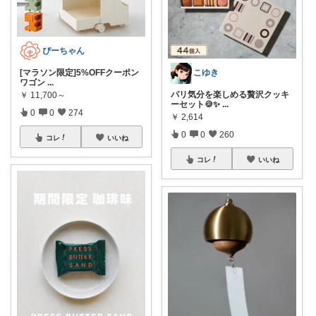
ぴーちゃん
[マラソン限定]5%OFFクーポン
こゆき
ワゴン
...
パリ気分を楽しめる贅沢クッキ
￥
11,700～
ーセット🍪✨
...
0
0
274
￥
2,614
0
0
260
コレ
いいね
コレ
いいね