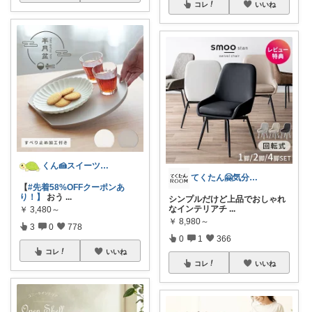
コレ
いいね
くん🍰スイーツ＆暮らし
てくたん🤗気分がアガる⤴インテリア雑貨
【
#先着58%OFFクーポンあ
り！】
おう
...
シンプルだけど上品でおしゃれ
なインテリアチ
...
￥
3,480～
￥
8,980～
3
0
778
0
1
366
コレ
いいね
コレ
いいね