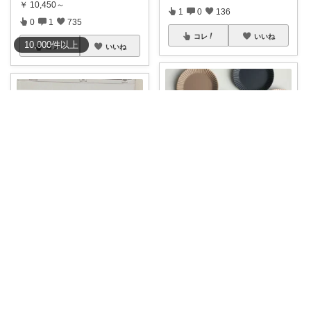
￥
10,450～
1
0
136
0
1
735
コレ
いいね
10,000
件
以上
コレ
いいね
とと🐢レトロポップとキッチン雑貨👒
えあ♡airroom❀ラクして整う暮らし
マットな質感とパステルカラー
がかわいいプレ
...
꧁ 収納ボックス ꧂
#50％OF
Fクー
...
￥
1,760
￥
2,580～
0
2
630
0
0
1162
コレ
いいね
コレ
いいね