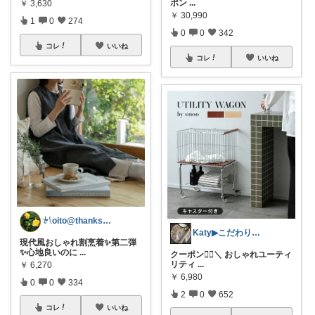
ポン
...
￥
3,630
￥
30,990
1
0
274
0
0
342
コレ
いいね
コレ
いいね
𓍯oito@thanks ꕮ…
Katy▶︎こだわりとプチプラ🕯
現代風おしゃれ割烹着✨第二弾
✨心地良いのに
...
クーポン❤️‍🔥＼ おしゃれユーティ
リティ
...
￥
6,270
￥
6,980
0
0
334
2
0
652
コレ
いいね