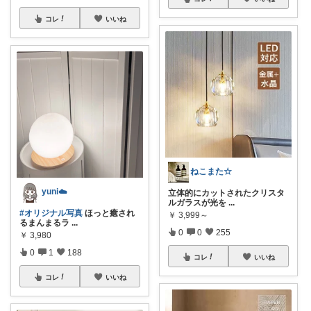
コレ
いいね
ねこまた☆
yuni☁️
立体的にカットされたクリスタ
ルガラスが光を
...
#オリジナル写真
ほっと癒され
￥
3,999～
るまんまるラ
...
0
0
255
￥
3,980
0
1
188
コレ
いいね
コレ
いいね