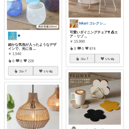
hikari コレクション見てね✨
可愛いダイニングチェア❣️ 🎪エ
🍀
ア・リゾ
...
￥
15,990
細かな気泡が入ったようなデザ
0
0
874
インで、光に当
...
￥
1,540
コレ
いいね
0
0
226
コレ
いいね