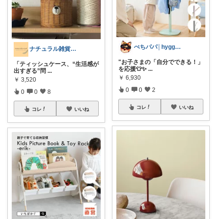
ぺちパパ│hyggeな心意気を大切に🌿
ナチュラル雑貨とカフェ空間 ☕️
"お子さまの「自分でできる！」
「ティッシュケース、“生活感が
を応援👕✨
...
出すぎる”問
...
￥
6,930
￥
3,520
0
0
2
0
0
8
コレ
いいね
コレ
いいね