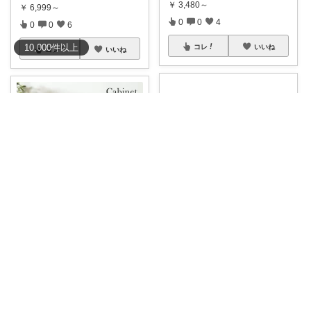
￥
3,480～
￥
6,999～
0
0
4
0
0
6
10,000
件
以上
コレ
いいね
コレ
いいね
えりか｜ミニマルな暮らし
こいこい🐱
在宅ワークの椅子をずっと探し
収納が足りなくて、部屋がごち
てたんだけど
...
ゃついて見えて
...
￥
9,980
￥
15,999
1
0
8
0
0
13
コレ
いいね
コレ
いいね