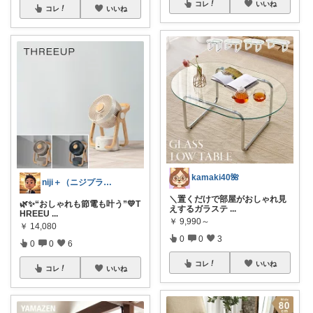
コレ
いいね
コレ
いいね
kamaki40🌺
niji＋（ニジプラス）感謝しています
＼置くだけで部屋がおしゃれ見
🌿✨“おしゃれも節電も叶う”💛T
えするガラステ
...
HREEU
...
￥
9,990～
￥
14,080
0
0
3
0
0
6
コレ
いいね
コレ
いいね