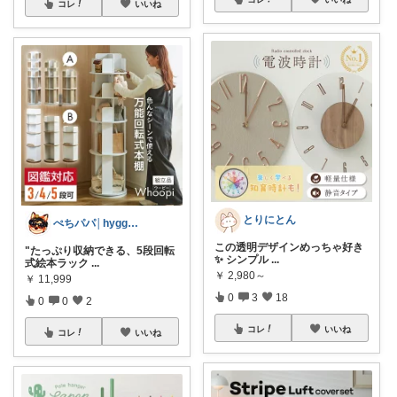
コレ
いいね
とりにとん
ぺちパパ│hyggeな心意気を大切に🌿
この透明デザインめっちゃ好き
"たっぷり収納できる、5段回転
✨ シンプル
...
式絵本ラック
...
￥
2,980～
￥
11,999
0
3
18
0
0
2
コレ
いいね
コレ
いいね