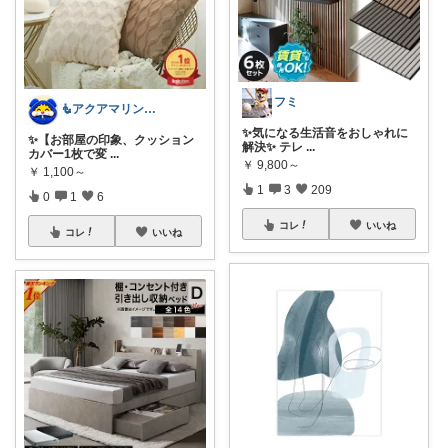
フミ
🧜アクアマリン⚡️暮らしに笑顔をプラス
✨気になる生活音をおしゃれに
✨【お部屋の印象、クッション
解決✨ テレ
...
カバー1枚で変
...
￥
9,800～
￥
1,100～
1
3
209
0
1
6
コレ
いいね
コレ
いいね