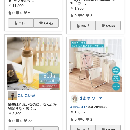
る”💛フォルリ
...
✨ 「カーテ
...
￥
11,800
￥
1,900
0
0
5
0
0
2
コレ
いいね
コレ
いいね
こいこい🐱
まあや⌇ワーママの暮らしとインテリア𓍯
部屋はきれいなのに、なんだか
#10%OFF!
8/4 20:00-8/
...
物足りなく感じ
...
￥
10,332
￥
2,860
0
0
2
0
0
32
コレ
いいね