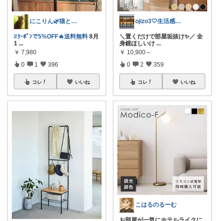
にこりん🌿猫と暮らす主婦のROOM😹
ojizo3🤍生活感を消すインテリア
#ｸｰﾎﾟﾝで5%OFF🔥送料無料
8月
＼置くだけで部屋垢抜け✨／ 全
1
...
身鏡ほしいけ
...
￥
7,980
￥
10,900～
0
1
396
0
2
359
コレ
いいね
コレ
いいね
こはるのるーむ
お部屋が一気にホテルライクに