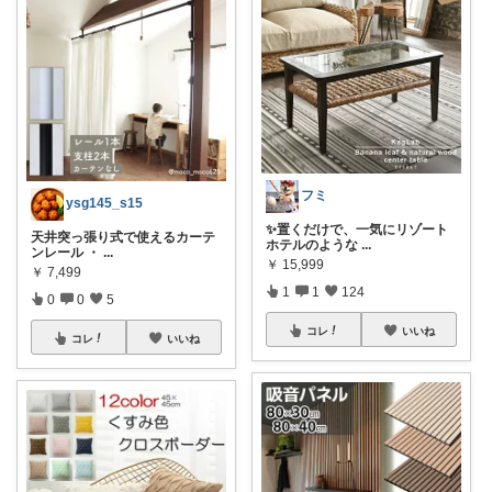
フミ
ysg145_s15
✨置くだけで、一気にリゾート
天井突っ張り式で使えるカーテ
ホテルのような
...
ンレール ・
...
￥
15,999
￥
7,499
1
1
124
0
0
5
コレ
いいね
コレ
いいね