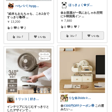
ほっきょく💎ダイヤモンド会員💎
ぺちパパ│hyggeな心意気を大切に🌿
🌼お部屋が一気におしゃれ空間
"絵本もおもちゃも、これ1台で
に✨韓国風イン
...
すっきり📚🧸
...
￥
7,880
￥
13,200
0
0
7
0
0
2
コレ
いいね
コレ
いいね
りな🌼2kids☆毎日をちょっと快適に
トリッコ｜好きな雑貨・インテリア
🌼
#300円OFFクーポン🉐
この雲
インテリアになじむすっきりと
みたい
...
したデザインで
...