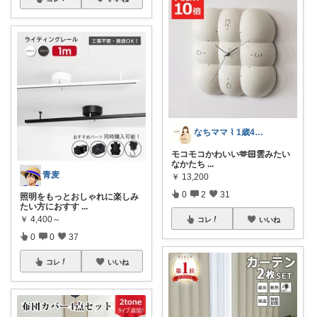
なちママ ⌇ 1歳4歳ママ
モコモコかわいい‪‪🫶🏻︎雲みたい
なかたち
...
青麦
￥
13,200
0
2
31
照明をもっとおしゃれに楽しみ
たい方におすす
...
￥
4,400～
コレ
いいね
0
0
37
コレ
いいね