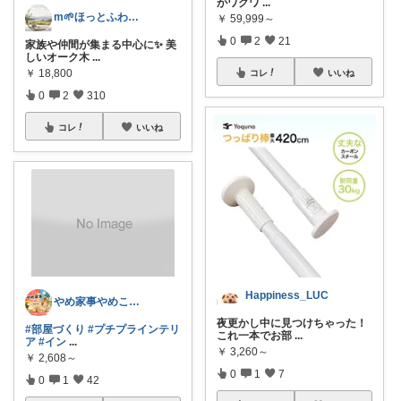
がワクワ
...
m🌱ほっとふわり心地よい暮らし
￥
59,999～
0
2
21
家族や仲間が集まる中心に✨ 美
しいオーク木
...
￥
18,800
コレ
いいね
0
2
310
コレ
いいね
Happiness_LUC
やめ家事やめこ♡一軍インテリア
夜更かし中に見つけちゃった！
#部屋づくり
#プチプラインテリ
これ一本でお部
...
ア
#イン
...
￥
3,260～
￥
2,608～
0
1
7
0
1
42