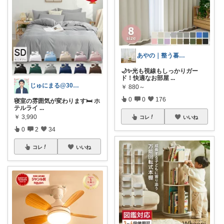
あやの｜整う暮らしROOM
🌙✨光も視線もしっかりガー
ド！快適なお部屋
...
じゅにまる@30代のひとり暮らし生活
￥
880～
0
0
176
寝室の雰囲気が変わります🛏️ ホ
テルライ
...
￥
3,990
コレ
いいね
0
2
34
コレ
いいね