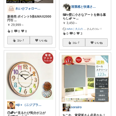
清潔感と快適さを整える大人のインテリア部
れい@フォロー＆経由購入感謝です♪
🖼️✨壁に小さなアートを飾る暮
新発売 ポイント5倍&MAX2000
らし🌿 ↪
...
円引
...
￥
3,450～
￥
29,999～
mAm｜大人の
...
さんのコレ！
0
0
8
0
0
3
コレ
いいね
コレ
いいね
niji＋（ニジプラス）感謝しています
sorairo
🕒🌈✨“見るたび気分が上が
✨これ、賃貸派さん必見かも！