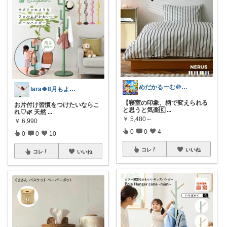
めだかるーむ＠ありがとうございます。
lara🍀8月もよろしく😊✨
【寝室の印象、柄で変えられる
お片付け習慣をつけたいならこ
と思うと気楽🇰
...
れ♡🌿 天然
...
￥
5,480～
￥
6,990
0
0
4
0
0
10
コレ
いいね
コレ
いいね