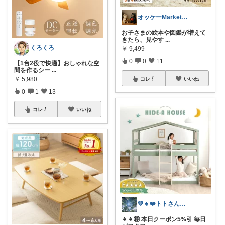
オッケーMarket🎀🛒
お子さまの絵本や図鑑が増えて
きたら、見やす
...
くろくろ
￥
9,499
0
0
11
【1台2役で快適】おしゃれな空
間を作るシー
...
￥
5,980
コレ
いいね
0
1
13
コレ
いいね
💚👧❤️トトさん 8月🥵
👧👧🉐 本日クーポン5%引 毎日