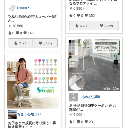
なるフロアライ
...
Utako＊
￥
6,990～
0
0
352
🏷️SALE49%OFF &スーパーDE
A
...
￥
10,560
コレ
いいね
0
0
146
コレ
いいね
こもれび_358
🎉 全品15%OFFクーポン 🎉 お
部屋が
...
ちま｜心地よい日常のアイテム🍁
￥
7,999～
0
0
23
お子さまの成長に寄り添う！昇
降式学習チェア
...