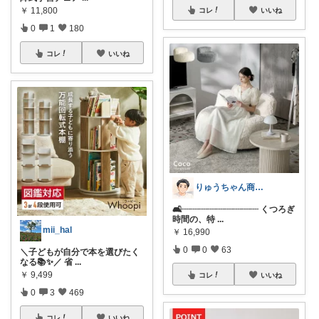
￥
11,800
コレ
いいね
0
1
180
コレ
いいね
りゅうちゃん商店｜おしゃれをストック中.
🛋️┈┈┈┈┈┈┈┈┈ くつろぎ
時間の、特
...
mii_hal
￥
16,990
0
0
63
＼子どもが自分で本を選びたく
なる📚✨／ 省
...
￥
9,499
コレ
いいね
0
3
469
コレ
いいね