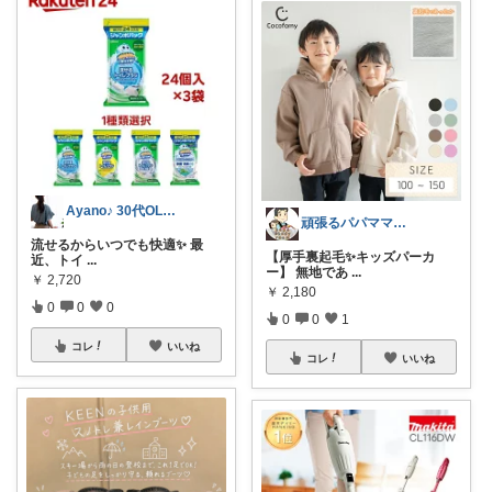
Ayano♪ 30代OLファッション
頑張るパパママ応援隊@育児・子供用品紹介
流せるからいつでも快適✨ 最
【厚手裏起毛✨キッズパーカ
近、トイ
...
ー】 無地であ
...
￥
2,720
￥
2,180
0
0
0
0
0
1
コレ
いいね
コレ
いいね