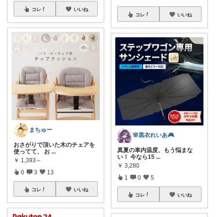
コレ
いいね
コレ
いいね
まちゅー
🌸黒衣れいあ🎮
おさがりで頂いた木のチェアを
真夏の車内温度、もう悩まな
使ってて、 お
...
い！ 今なら15
...
￥
1,393～
￥
3,280
0
3
13
1
0
5
コレ
いいね
コレ
いいね