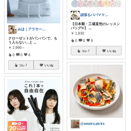
頑張るパパママ応援隊@育児・子供用品紹介
【日本製・工場直売のレッスン
バッグ✨】
...
みほ｜アラサー主婦｜共働き｜2児育児中
￥
1,830
クローゼットがパンパンで、も
0
0
8
う入らない…と
...
￥
2,990～
コレ
いいね
0
0
6
コレ
いいね
@awairo.picks