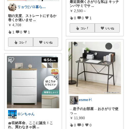
最近面倒くさがりな私は キッチ
ンバサミでサ
...
リョウ|ソロ暮らし帖
￥
2,590～
朝の支度、ストレートにするか
0
0
1
巻くか迷いませ
...
￥
4,708
コレ
いいね
1
0
1
コレ
いいね
esme𓍯
˓˓ 息子のお部屋 ˒˒ おさがりで使
っ
...
ロンちゃん
￥
11,990
🧺収納革命、ここに誕生！こ
0
0
0
れ、買わなきゃ損
...