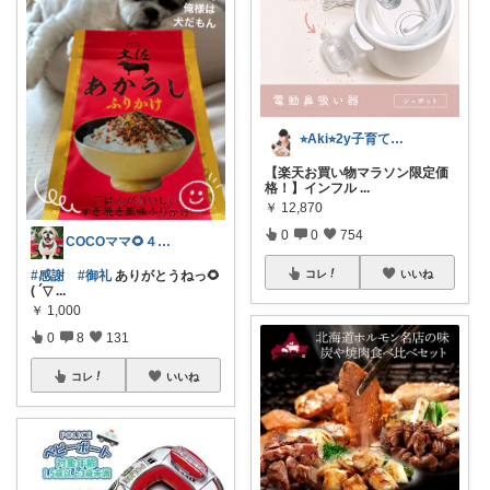
⭐︎Aki⭐︎2y子育てママの欲しい物
【楽天お買い物マラソン限定価
格！】インフル
...
￥
12,870
0
0
754
COCOママ🌻４日🍮ありがとう〜🙌
コレ
いいね
#感謝
#御礼
ありがとうねっ🌻
( ´▽
...
￥
1,000
0
8
131
コレ
いいね