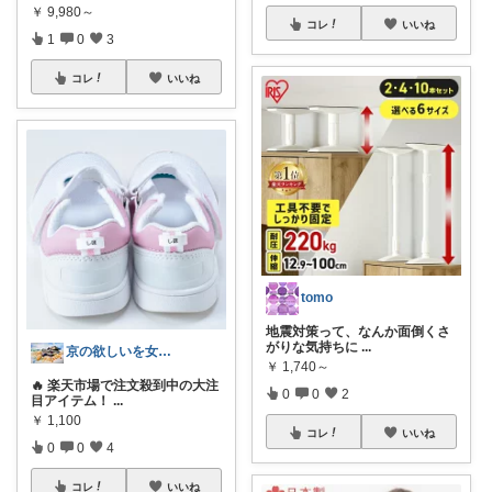
￥
9,980～
コレ
いいね
1
0
3
コレ
いいね
tomo
地震対策って、なんか面倒くさ
がりな気持ちに
...
京の欲しいを女性に向けて
￥
1,740～
🔥 楽天市場で注文殺到中の大注
0
0
2
目アイテム！
...
￥
1,100
コレ
いいね
0
0
4
コレ
いいね