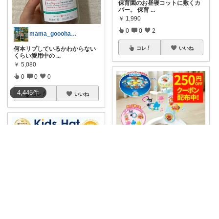
保育園のお昼寝コットに敷くカ
バー。 保育
...
￥
1,990
0
0
2
mama_gooohannn
コレ
いいね
何本リプしているかわからない
くらい愛用中の
...
￥
5,080
0
0
0
4,445
件
コレ
いいね
ちゃま🌷第二子妊娠中
赤ちゃんの眠りをやさしくサポ
ートするアンパ
...
￥
9,990
0
0
53
頑張るパパママ応援隊@育児・子供用品紹介