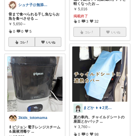
軽くなったお
...
シュナ子@無添加✖️エコ✖️時短生活
￥
5,016
骨まで食べられる干し魚ならお
掲載終了
魚を食べさせる
...
0
3
32
￥
5,650～
0
0
5
コレ
いいね
コレ
いいね
まどか 👦👧2児のママ
夏の車内、チャイルドシートの
3kids_totomama
座面とかバック
...
￥
3,760～
🍼ピジョン 電子レンジスチーム
＆薬液消毒ケ
...
0
0
98