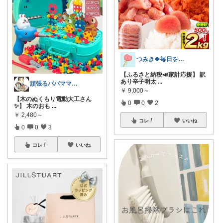
つみき🍀毎日をご機嫌にする♡
【ふるさと納税📣家計応援】 訳
あり辛子明太
...
頑張るパパママ応援隊@育児・子供用品紹介
￥
9,000～
【木のぬくもり電動大工さん
0
0
2
✨】 木のおも
...
￥
2,480～
コレ
いいね
0
0
3
コレ
いいね