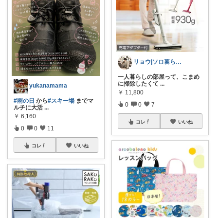
リョウ|ソロ暮らし帖
一人暮らしの部屋って、こまめ
に掃除したくて
...
yukanamama
￥
11,800
#雨の日
から
#スキー場
までマ
0
0
7
ルチに大活
...
￥
6,160
コレ
いいね
0
0
11
コレ
いいね