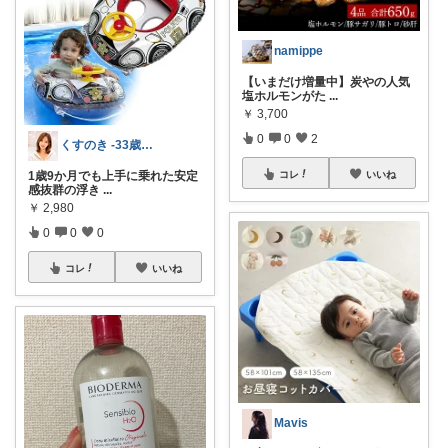
namippe
【いまだけ増量中】炭やの人気
塩ホルモンがた
...
￥
3,700
0
0
2
くすのき -33歳ワーママ＆２児の母-
コレ
いいね
1歳9か月でも上手に乗れた安定
感抜群の浮き
...
￥
2,980
0
0
0
コレ
いいね
Mavis