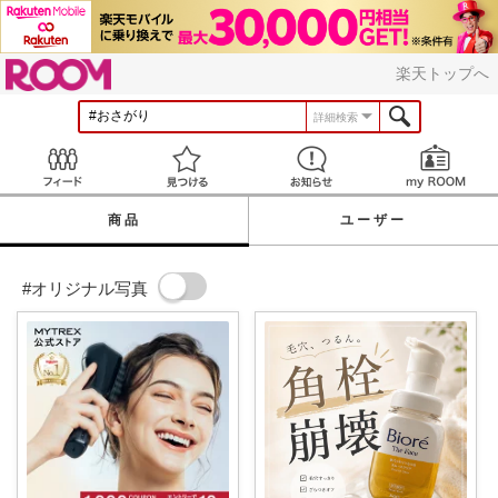
ROOM
楽天トップへ
詳細検索
Feed
見つける
お知らせ
商品
ユーザー
#オリジナル写真