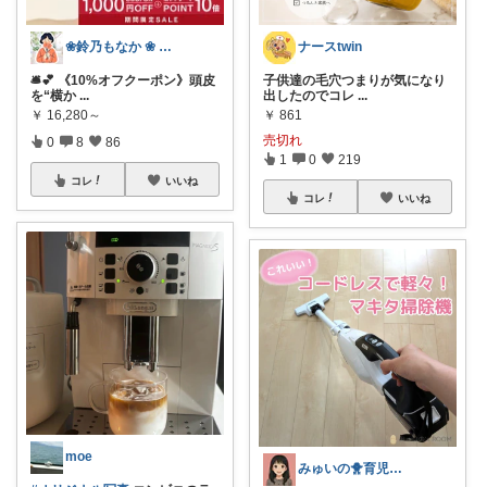
❀鈴乃もなか ❀ 穏やかさを大切に
ナースtwin
🛎️💕 《10%オフクーポン》頭皮
子供達の毛穴つまりが気になり
を“横か
...
出したのでコレ
...
￥
16,280～
￥
861
売切れ
0
8
86
1
0
219
コレ
いいね
コレ
いいね
moe
みゅいの🐥育児×時短×コスパ☀️朝コレ