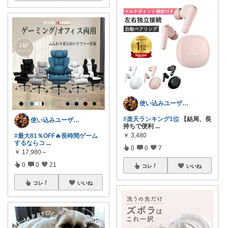
使い込みユーザー【のん】
#楽天ランキング1位
【結局、長
使い込みユーザー【のん】
持ちで便利
...
￥
3,480
#最大81％OFF🔥長時間ゲーム
するならコ
...
0
0
7
￥
17,980～
0
0
21
コレ
いいね
コレ
いいね