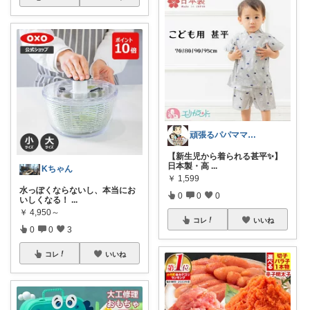
頑張るパパママ応援隊@育児・子供用品紹介
【新生児から着られる甚平✨】
日本製・高
...
Kちゃん
￥
1,599
水っぽくならないし、本当にお
0
0
0
いしくなる！
...
￥
4,950～
コレ
いいね
0
0
3
コレ
いいね