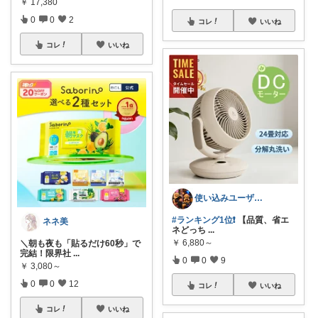
￥
17,380
0
0
2
コレ
いいね
コレ
いいね
使い込みユーザー【のん】
#ランキング1位❗️
【品質、省エ
ネネ美
ネどっち
...
￥
6,880～
＼朝も夜も「貼るだけ60秒」で
完結！限界社
...
0
0
9
￥
3,080～
0
0
12
コレ
いいね
コレ
いいね