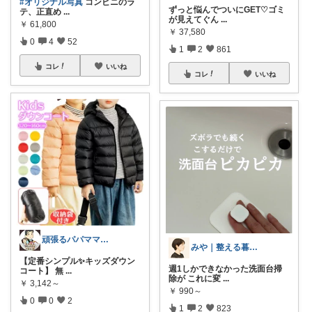
#オリジナル写真
コンビニのラ
ずっと悩んでついにGET♡ゴミ
テ、正直め
...
が見えてぐん
...
￥
61,800
￥
37,580
0
4
52
1
2
861
コレ
いいね
コレ
いいね
頑張るパパママ応援隊@育児・子供用品紹介
みや｜整える暮らし
【定番シンプル✨キッズダウン
週1しかできなかった洗面台掃
コート】 無
...
除が これに変
...
￥
3,142～
￥
990～
0
0
2
1
2
823