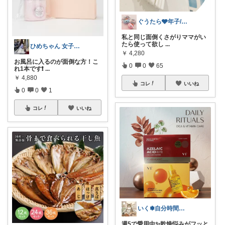
ぐうたら🩶年子/看護師/車中泊/遊ぶ
私と同じ面倒くさがりママがい
たら使って欲し
...
ひめちゃん 女子力向上ルーム♡
￥
4,280
お風呂に入るのが面倒な方！こ
0
0
65
れ1本です❗️
...
￥
4,880
コレ
いいね
0
0
1
コレ
いいね
いく✽自分時間を整えるアイテム
週5で愛用中✨乾燥悩みがフッと