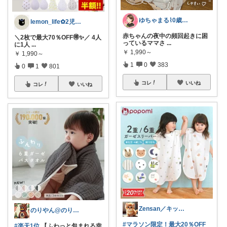
ゆちゃまる⌇ 0歳ベビーとママ楽グッズ
lemon_life✿2児ママ
赤ちゃんの夜中の頻回起きに困
＼2枚で最大70％OFF🉐✨／ 4人
っているママさ
...
に1人
...
￥
1,990～
￥
1,990～
1
0
383
0
1
801
コレ
いいね
コレ
いいね
Zensan／キッズ☆ベビーROOM
のりやん@のりやんフィギュアを探せ開催中
#マラソン限定！最大20％OFF
#楽天1位
【ふわっと包まれる幸