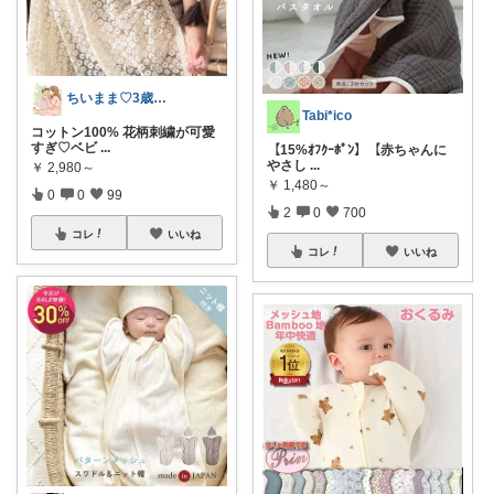
ちいまま♡3歳＆0歳
Tabi*ico
コットン100% 花柄刺繍が可愛
すぎ♡ベビ
...
【15%ｵﾌｸｰﾎﾟﾝ】【赤ちゃんに
やさし
...
￥
2,980～
￥
1,480～
0
0
99
2
0
700
コレ
いいね
コレ
いいね