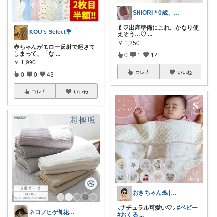
SHIORI＊0歳、2歳女の子ママ
🍼🤍出産準備にこれ、かなり使
KOU’s Select💐
えそう…♡
...
￥
1,250
赤ちゃんがモロー反射で起きて
しまって、「な
...
0
1
12
￥
1,990
コレ
いいね
0
0
43
コレ
いいね
おきちゃん🐬┃感謝⸜₍ᐢ..ᐢ₎⸝
⸜ナチュラル可愛い🤍⸝
#ベビー
ネコノヒゲ🐈花好きオタクの庭🪴
#おくる
...