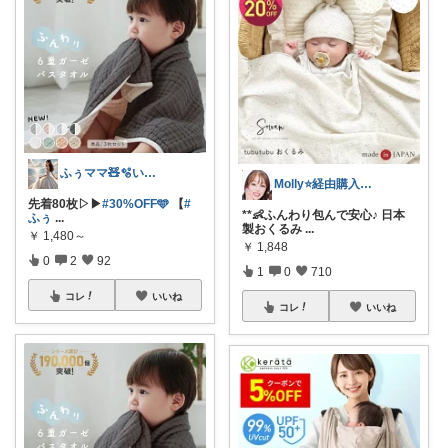
ふぅママ🧸🫧いつも有難うございます
Molly⭐️経由購入感謝です💕
先着80枚▷▶︎
#30%OFF🩵
【
#
**👶ふんわり包んで安心♪ 日本
ふぅ
...
製おくるみ
...
￥
1,480～
￥
1,848
0
2
92
1
0
710
コレ
いいね
コレ
いいね