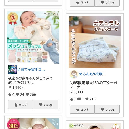
コレ
いいね
子育て宇宙ネコ🐈育児日用品ROOM🏠
めろんぬ☕️北欧ナチュラルな暮らし
夜泣きの赤ちゃん試してみて
👶‼️うちの子た
...
＼8/5限定 最大15%OFFクーポ
ン ナ
...
￥
1,990～
￥
1,380
0
24
209
1
1
710
コレ
いいね
コレ
いいね