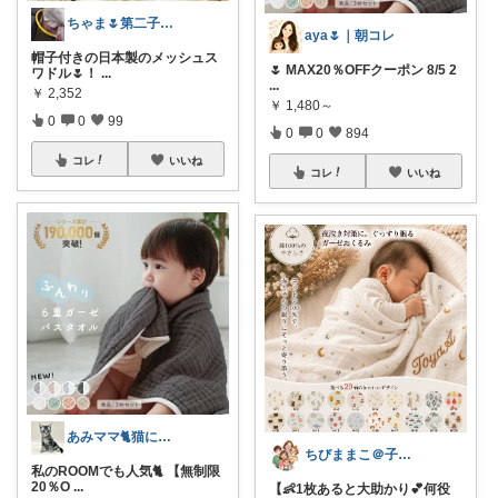
ちゃま🌷第二子妊娠中
aya🌷｜朝コレ
帽子付きの日本製のメッシュス
🌷 MAX20％OFFクーポン 8/5 2
ワドル🌷！
...
...
￥
2,352
￥
1,480～
0
0
99
0
0
894
コレ
いいね
コレ
いいね
あみママ🐈猫に起こされた日は朝コレ派
ちびままこ＠子供4人/日常を豊かに❤️
私のROOMでも人気🐈 【無制限
20％O
...
【👶1枚あると大助かり💕何役