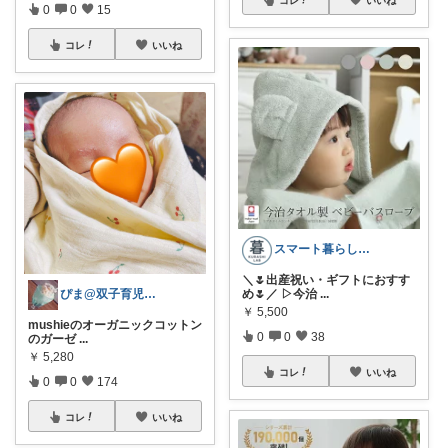
コレ
いいね
0
0
15
コレ
いいね
スマート暮らしラボ
＼🌷出産祝い・ギフトにおすす
ぴま@双子育児と暮らし🍒
め🌷／ ▷今治
...
￥
5,500
mushieのオーガニックコットン
0
0
38
のガーゼ
...
￥
5,280
コレ
いいね
0
0
174
コレ
いいね