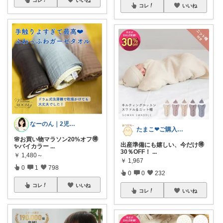
コレ
いいね
なーのん｜2児ワーママ＊育児/時短
たまこ❤ご購入感謝！
🌸お買い物マラソン20%オフ🉐
出産準備にも嬉しい、今だけ🉐
✨バイカラー
...
30％OFF！
...
￥
1,480～
￥
1,967
0
1
798
0
0
232
コレ
いいね
コレ
いいね