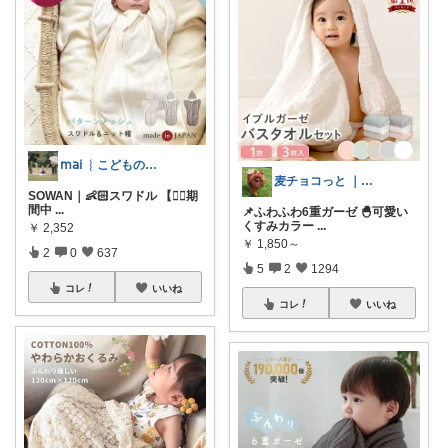
𝗆𝖺𝗂 ︴こどものいる暮らし
麦チョコっと ｜ キッズ＆ベビー 夏
SOWAN｜👶🏻スワドル 【🏃‍♀️期
間中
...
📌ふわふわ6重ガーゼ 🐣可愛い
くすみカラー
...
￥
2,352
￥
1,850～
2
0
637
5
2
1294
コレ
いいね
コレ
いいね