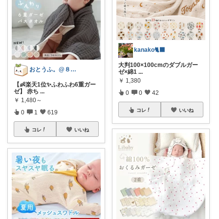
kanako🐈‍⬛
大判100×100cmのダブルガー
おとうふ。@８月もよろしくお願いします
ゼ×綿1
...
￥
1,380
【👶楽天1位✨ふわふわ6重ガー
ゼ】 赤ち
...
0
0
42
￥
1,480～
コレ
いいね
0
1
619
コレ
いいね