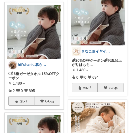
きなこ🎀イヤイヤ期育児中
🌈20%OFFクーポン🌈お風呂上
hii*chan𓂅暮らしと子ども
がりはもち
...
￥
1,480～
𓋜 6重ガーゼタオル 15%OFFク
0
0
634
ーポン
...
￥
1,480～
コレ
いいね
2
0
895
コレ
いいね