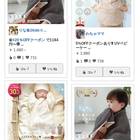
りな🌼2kids☆毎日をちょっと快適に
わちゃママ
🌼
#20％OFFクーポン
で1184
5%OFFクーポンあり❣️ UVベビ
円〜🉐
...
ーケー
...
￥
1,480～
￥
2,980
0
1
731
1
0
739
コレ
いいね
コレ
いいね