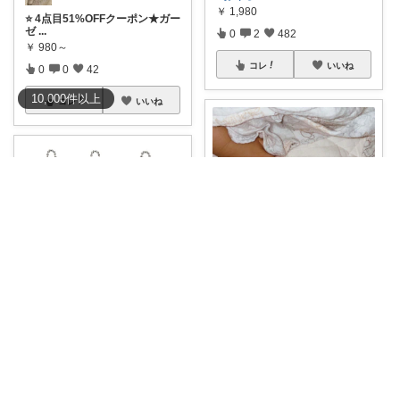
￥
1,980
⭐️ 4点目51%OFFクーポン★ガー
ゼ
...
0
2
482
￥
980～
コレ
いいね
0
0
42
10,000
件
以上
コレ
いいね
まな｜２歳👦5歳👧ママ
寝てる時に使っても本当に起き
なかった！ 静
...
￥
1,880
rinbeese
1
0
108
送料無料破格在庫再入荷！映画
クレヨンしんち
...
コレ
いいね