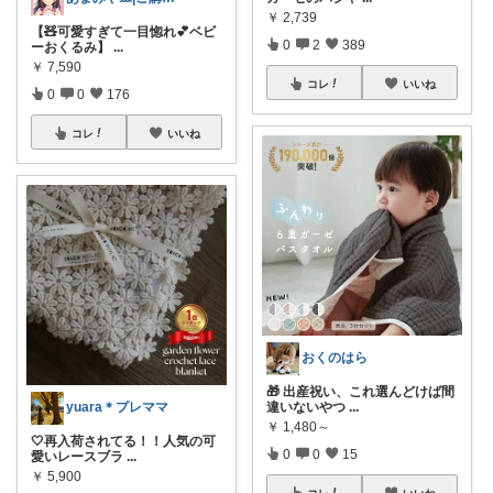
￥
2,739
【🧸可愛すぎて一目惚れ💕ベビ
0
2
389
ーおくるみ】
...
￥
7,590
コレ
いいね
0
0
176
コレ
いいね
おくのはら
🎁 出産祝い、これ選んどけば間
yuara＊プレママ
違いないやつ
...
￥
1,480～
🤍再入荷されてる！！人気の可
0
0
15
愛いレースブラ
...
￥
5,900