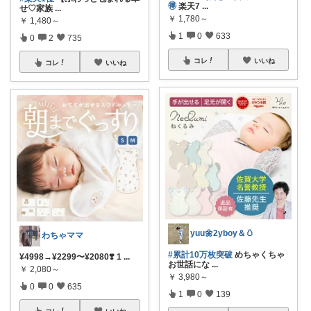
🉐
楽天7
...
せ♡家族
...
￥
1,780～
￥
1,480～
1
0
633
0
2
735
コレ
いいね
コレ
いいね
yuu🌼2yboy＆🥚
わちゃママ
#累計10万枚突破
めちゃくちゃ
¥4998→¥2299〜¥2080❣️ 1
...
お世話にな
...
￥
2,080～
￥
3,980～
0
0
635
1
0
139
コレ
いいね