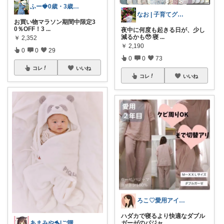
ふー🍓0歳・3歳のワンオペママ
なお | 子育てグッズ🐣‪
お買い物マラソン期間中限定3
0％OFF！3
...
夜中に何度も起きる日が、少し
減るかも🥹 寝
...
￥
2,352
￥
2,190
0
0
29
0
0
73
コレ
いいね
コレ
いいね
ろこ♡愛用アイテム❤️
ハダカで寝るより快適なダブル
あまみや🐬|ご購入感謝です👏🏻❤️
ガーゼのパジャ
...