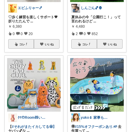
しんごん🏀🦍
エビふりゃー🍤
夏休みの今「公園行こ！」って
♡歩く練習を楽しくサポート💗
言われるけど
...
折りたたんで
...
￥
4,480
￥
6,380
2
0
852
0
0
20
コレ
いいね
コレ
いいね
yuko🌷 家事も育児もちょっとラクに
ｸﾏのRoom🧸いつもあざます😘✨️
🉐
#15%オフクーポンあり.🍉
去
【
#それがまたイカしてる🤩】
年買って
...
ヤバッ💕な
...