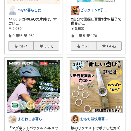
miya*暮らしに役立つ楽天セレクト
ピックミン❣️子育てパパママ応援グッズ
⭐️4.00 レゴやLaQの片付け、す
❣️自分で国探し習慣❣️🌍✨ 親子で
ごい
...
世界が
...
￥
2,080
￥
5,900
0
6
263
1
5
170
コレ
いいね
コレ
いいね
まるねこ@暮らしと子育て🐈️🌸
おもち🐹快適暮らし🌸オリ写🪴
『マグネットバックル ヘルメッ
娘のリクエストでポチしたカズ