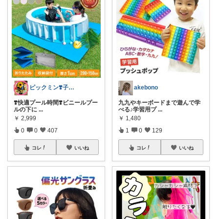
akebono
ピックミン❣️子育てパパママ応援グッズ
九九やキーボードまで遊んで学
❣️快適プール時間❣️ビニールプー
べる♪学習用プ
...
ルの下に
...
￥
1,480
￥
2,999
1
0
129
0
0
407
コレ
いいね
コレ
いいね