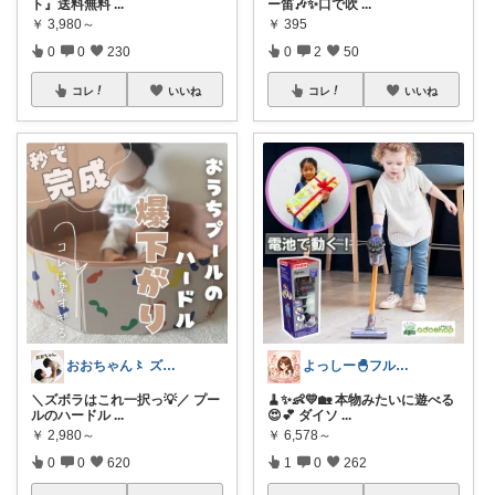
ト』送料無料
...
ー笛🎶✨口で吹
...
￥
3,980～
￥
395
0
0
230
0
2
50
コレ
いいね
コレ
いいね
よっしー🐣フルタイム4児ママ
おおちゃん〻 ズボラママ必見便利アイテム
🧹✨👶💛🏡 本物みたいに遊べる
＼ズボラはこれ一択っ💡／ プー
😍💕 ダイソ
...
ルのハードル
...
￥
6,578～
￥
2,980～
1
0
262
0
0
620