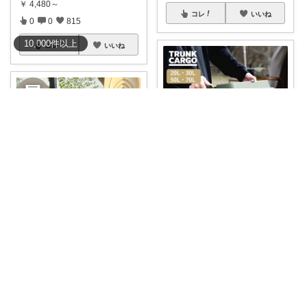
￥
4,480～
コレ
いいね
0
0
815
10,000
件
以上
コレ
いいね
毎日バタバタママ
ベランダに置きっぱなしの子ど
もの外遊びグッ
...
TENKO ⌇2児のママ＊暮らしを便利に
￥
3,480～
#880円😳
去年旅行で大活躍し
0
0
20
ました！可
...
￥
660
コレ
いいね
2
2
721
コレ
いいね