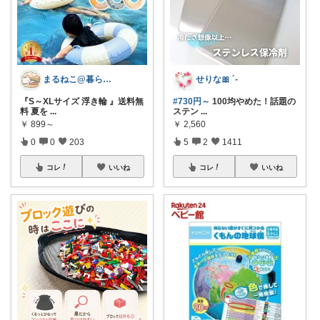
まるねこ@暮らしと子育て🐈️🌸
せりな🎀 ´-
『S～XLサイズ 浮き輪 』送料無
#730円～
100均やめた！話題の
料 夏を
...
ステン
...
￥
899～
￥
2,560
0
0
203
5
2
1411
コレ
いいね
コレ
いいね