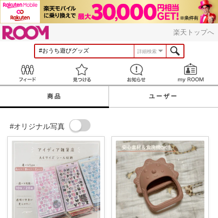
ROOM
楽天トップへ
詳細検索
Feed
見つける
お知らせ
商品
ユーザー
#オリジナル写真