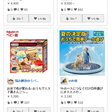
￥
9,500～
￥
4,400
0
0
842
0
0
65
コレ
いいね
コレ
いいね
yuki🌼
悩み解決ゆうパパroom
\✨ホースにつなぐだけ◎外遊び
お水で色が変わる♪おうちでミス
にオススメの
...
ド屋さんごっ
...
￥
3,190
￥
5,399
0
0
518
0
2
107
コレ
いいね
コレ
いいね