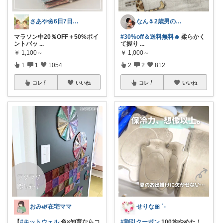
さあや🌼6日7日有難うございます
なん🌷2歳男の子ママ⿻*.アイコン変更
マラソン中20％OFF＋50%ポイ
#30%off＆送料無料🔥
柔らかく
ントバッ
...
て握り
...
￥
1,100～
￥
1,000～
1
1
1054
2
2
812
コレ
いいね
コレ
いいね
おみ🌿在宅ママ
せりな🎀 ´-
【
#キットウェル
色×知育ならコ
#割引クーポン
100均やめた！