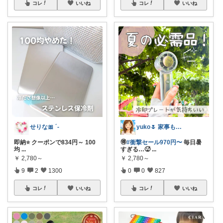
コレ
いいね
コレ
いいね
yuko🌷 家事も育児もちょっとラクに
せりな🎀 ´-
🉐
#衝撃セール970円〜
毎日暑
即納⭐️ クーポンで834円～ 100
すぎる…🥵
...
均
...
￥
2,780～
￥
2,780～
0
0
827
9
2
1300
コレ
いいね
コレ
いいね