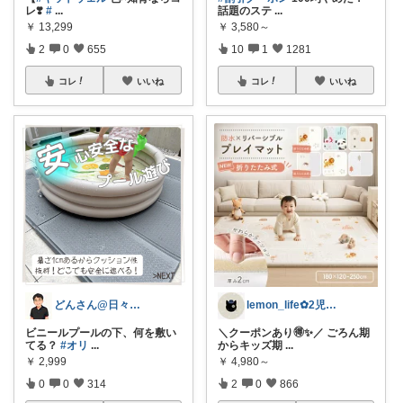
レ❣️
#
...
話題のステ
...
￥
13,299
￥
3,580～
2
0
655
10
1
1281
コレ
いいね
コレ
いいね
どんさん@日々の生活に彩りを
lemon_life✿2児ママ
ビニールプールの下、何を敷い
＼クーポンあり🉐✨／ ごろん期
てる？
#オリ
...
からキッズ期
...
￥
2,999
￥
4,980～
0
0
314
2
0
866