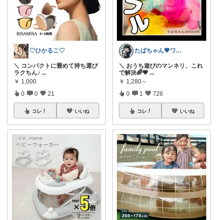
たばちゃん🖤ワンオペママ👶⌇朝コレ
♡ひかるこ♡
＼ おうち遊びのマンネリ、これ
＼ コンパクトに畳めて持ち運び
で解決🌈🖤
...
ラクちん♪
...
￥
1,280～
￥
1,000
0
1
726
0
0
21
コレ
いいね
コレ
いいね