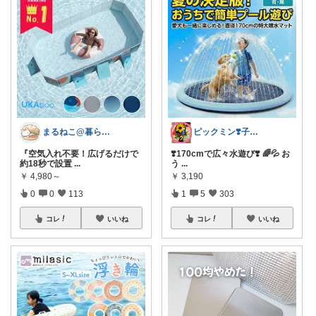
まるねこ@暮らしと子育て🐈️🌸
ピックミン❣️子育てパパママ応援グッズ
『空気入れ不要！広げるだけで
❣️170cmで広々水遊び❣️ 🌈💦 お
約18秒で設置
...
う
...
￥
4,980～
￥
3,190
0
0
113
1
5
303
コレ
いいね
コレ
いいね