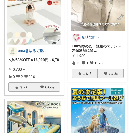
せりな🎀 ´-
100均やめた！話題のステンレ
ス保冷剤に変
...
ema@ゆるく整う暮らし
￥
1,980～
＼約58％OFF🔥16,000円→6,78
13
1
1390
...
￥
6,783～
コレ
いいね
0
2
116
コレ
いいね