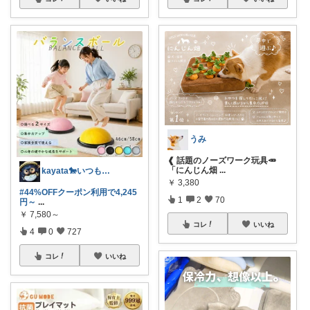
うみ
❰ 話題のノーズワーク玩具🥕
「にんじん畑
...
kayata🐎いつもありがとう😊
￥
3,380
#44%OFFクーポン利用で4,245
1
2
70
円～
...
￥
7,580～
コレ
いいね
4
0
727
コレ
いいね