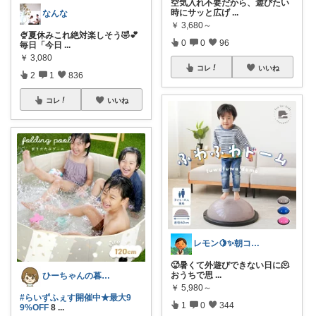
空気入れ不要だから、遊びたい
時にサッと広げ
...
なんな
￥
3,680～
🍨夏休みこれ絶対楽しそう🤣💕
0
0
96
毎日「今日
...
￥
3,080
コレ
いいね
2
1
836
コレ
いいね
レモン🍋✨朝コレ5時
🥵暑くて外遊びできない日に🫠
おうちで思
...
ひーちゃんの暮らしと服ROOM🌷
￥
5,980～
#らいずふぇす開催中★最大9
1
0
344
9%OFF
8
...