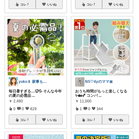
コレ
いいね
コレ
いいね
yuko🌷 家事も育児もちょっとラクに
NS♡4yのママ🎀
毎日暑すぎる…🥵💦 そんな今年
おうち時間がもっと楽しくなる
の夏の必需品
...
✨🏡💕 コンパ
...
￥
2,480
￥
11,000
0
0
829
1
0
344
コレ
いいね
コレ
いいね