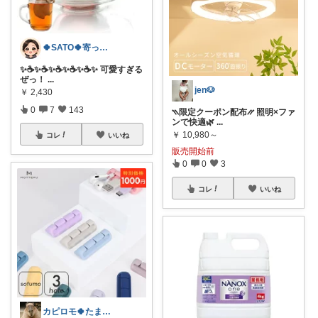
🍀SATO🍀寄って、見てらっしゃい！
​✨☕✨☕✨☕✨☕✨☕✨ 可愛すぎる
ぜっ！
...
jen🐶
￥
2,430
0
7
143
⳹限定クーポン配布⳼ 照明×ファ
ンで快適🌿
...
￥
10,980～
コレ
いいね
販売開始前
0
0
3
コレ
いいね
カピロモ🍀たまにくすっと笑えるーむ🐾