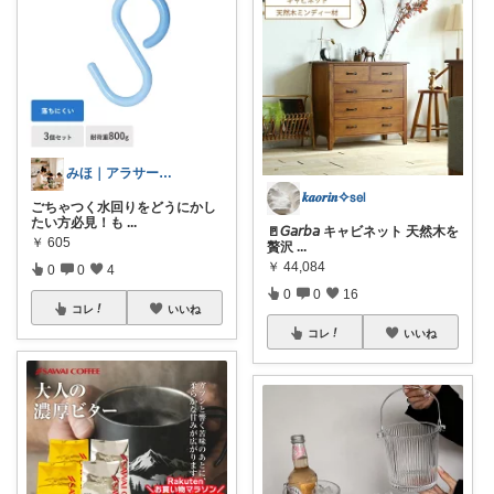
みほ｜アラサー主婦｜共働き｜2児育児中
𝒌𝒂𝒐𝒓𝒊𝒏✧𝗌𝖾𝗅
ごちゃつく水回りをどうにかし
たい方必見！も
...
🚪𝘎𝘢𝘳𝘣𝘢 キャビネット 天然木を
￥
605
贅沢
...
￥
44,084
0
0
4
0
0
16
コレ
いいね
コレ
いいね