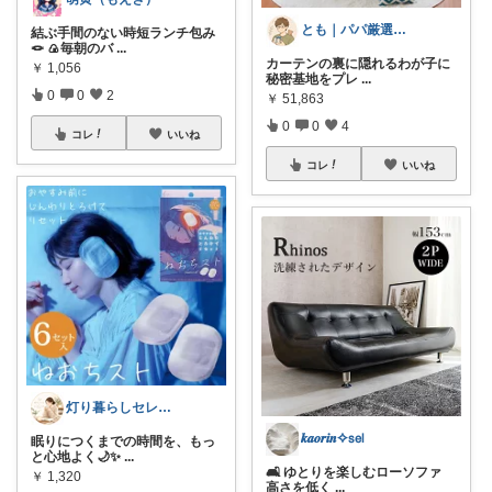
とも｜パパ厳選！ママを助ける正解アイテム
結ぶ手間のない時短ランチ包み
🪢 🍙毎朝のバ
...
カーテンの裏に隠れるわが子に
￥
1,056
秘密基地をプレ
...
0
0
2
￥
51,863
0
0
4
コレ
いいね
コレ
いいね
灯り暮らしセレクト
𝒌𝒂𝒐𝒓𝒊𝒏✧𝗌𝖾𝗅
眠りにつくまでの時間を、もっ
と心地よく🌙✨
...
🛋 ゆとりを楽しむローソファ
￥
1,320
高さを低く
...