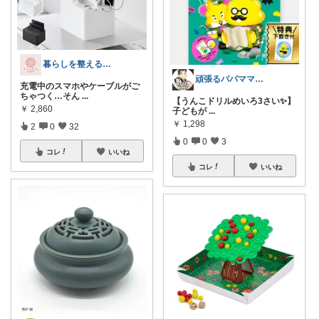
暮らしを整える研究所🍀
頑張るパパママ応援隊@育児・子供用品紹介
充電中のスマホやケーブルがご
ちゃつく…そん
...
【うんこドリルめいろ3さい✨】
￥
2,860
子どもが
...
￥
1,298
2
0
32
0
0
3
コレ
いいね
コレ
いいね