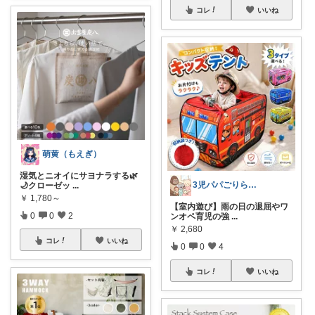
コレ
いいね
萌黄（もえぎ）
湿気とニオイにサヨナラする🌿
3児パパごりら｜家族で役立つROOM
🌙クローゼッ
...
￥
1,780～
【室内遊び】雨の日の退屈やワ
0
0
2
ンオペ育児の強
...
￥
2,680
コレ
いいね
0
0
4
コレ
いいね