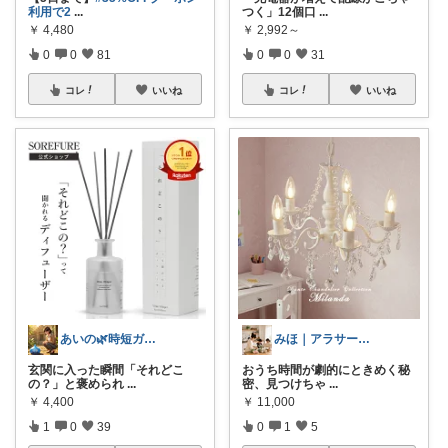
利用で2
...
つく」12個口
...
￥
4,480
￥
2,992～
0
0
81
0
0
31
コレ
いいね
コレ
いいね
あいの🌿時短ガジェットと賢い暮らし
みほ｜アラサー主婦｜共働き｜2児育児中
玄関に入った瞬間「それどこ
おうち時間が劇的にときめく秘
の？」と褒められ
...
密、見つけちゃ
...
￥
4,400
￥
11,000
1
0
39
0
1
5