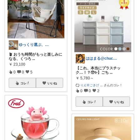
ゆっくり選ぶ、省エネ生活ROOM🌙
🪴 おうち時間がもっと楽しみに
ははまる@chucha🐾
なる、くつろ
...
￥
23,100
【これ、本当にプラスチッ
0
0
5
ク…！？🥺✨】ごち
...
￥
5,780～
コレ
いいね
りえ🌸ごきげ
...
さんのコレ！
0
0
2
コレ
いいね