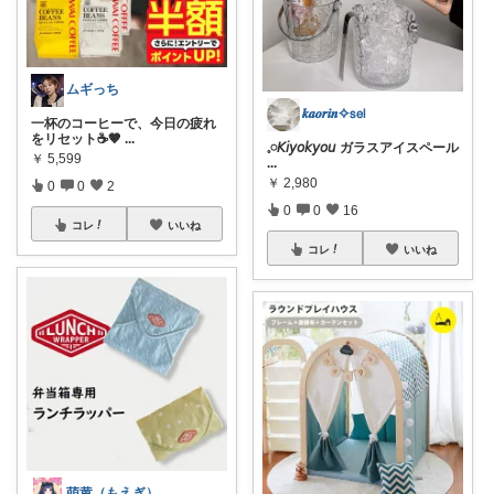
ムギっち
𝒌𝒂𝒐𝒓𝒊𝒏✧𝗌𝖾𝗅
一杯のコーヒーで、今日の疲れ
をリセット☕🤎
...
𓈒𓏸𝘒𝘪𝘺𝘰𝘬𝘺𝘰𝘶 ガラスアイスペール
￥
5,599
...
￥
2,980
0
0
2
0
0
16
コレ
いいね
コレ
いいね
萌黄（もえぎ）