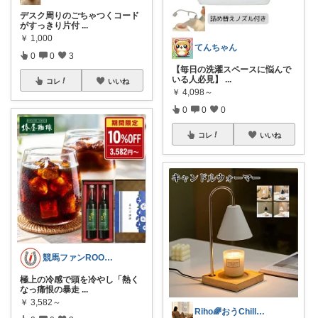
デスク周りのごちゃつくコード
がすっきり片付
...
￥
1,000
てんちゃん
0
0
3
【毎日の洗濯スペースに悩んで
いる人必見】
...
コレ
いいね
￥
4,098～
0
0
0
コレ
いいね
競馬ファンROOM@Namickey-s
極上の冷感で頭を冷やし「熱く
なっ痛恨の暴走
...
￥
3,582～
Riho🌈おうChill★グッズ