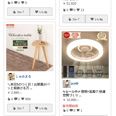
0
0
0
￥
51,920
0
0
13
コレ
いいね
コレ
いいね
しゅみまる
jen🐶
＼本日5のつく日！お部屋がパ
ッと垢抜ける万
...
⳹セール中⳼ 照明×送風🤍 快適
￥
2,980～
空間づくり
...
4
2
959
￥
10,990～
販売開始前
コレ
いいね
0
0
1