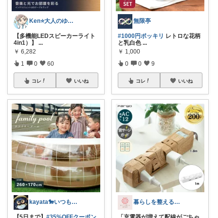
Ken⭐️大人のゆったりデジタル暮らし
無限亭
【多機能LEDスピーカーライト
#1000円ポッキリ
レトロな花柄
4in1）】
...
と乳白色
...
￥
6,282
￥
1,000
1
0
60
0
0
9
コレ
いいね
コレ
いいね
kayata🐎いつもありがとう😊
暮らしを整える研究所🍀
【5日まで】
#35%OFFクーポン
「充電器が増えて配線がごちゃ