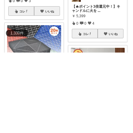
0
0
3
【🔥ポイント3倍還元中！】キ
ャンドルに火を
...
コレ
いいね
￥
5,399
0
0
4
1,330
件
コレ
いいね
おおた|経路購入感謝😊
＼本日5と0のつく日！ポイント
4倍（最大9
...
￥
6,280～
jen🐶
0
0
5
⳹新作ソファ🛋️⳼ 韓国風インテ
リア🌿 く
...
コレ
いいね
￥
14,980～