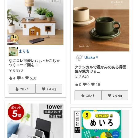
まりも
Utako＊
なにコレ可愛いぃぃ～✨ごちゃ
つくコード類を
...
クラシカルで温かみのある雰囲
￥
6,930
気が魅力♡ s
...
￥
2,640
4
4
518
0
0
19
コレ
いいね
コレ
いいね