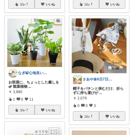
コレ
いいね
コレ
いいね
なぎ🍃心地良い暮らしにしようや～
さあや🌼6日7日有難うございます
お部屋に、ちょっとした癒しを
🌿 観葉植物
...
帽子をパチンと挟むだけ、折ら
￥
3,980
ずに持ち運びが
...
￥
2,079
1
0
11
0
0
3
コレ
いいね
コレ
いいね