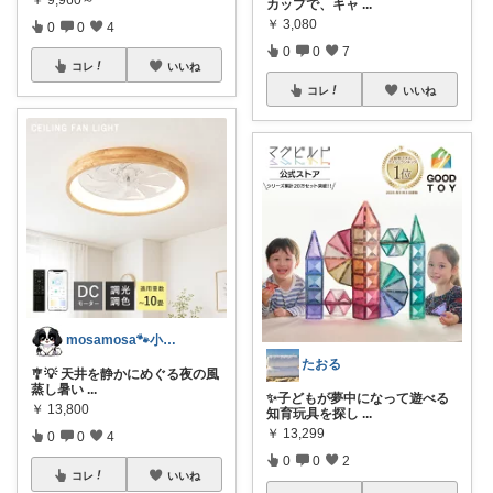
カップで、キャ
...
￥
3,080
0
0
4
0
0
7
コレ
いいね
コレ
いいね
mosamosa🐾小さめバッグの日々✨
たおる
🎐💡 天井を静かにめぐる夜の風
蒸し暑い
...
✨子どもが夢中になって遊べる
￥
13,800
知育玩具を探し
...
￥
13,299
0
0
4
0
0
2
コレ
いいね