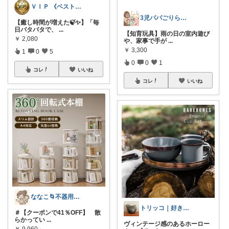
ＶＩＰ 《ベスト・バイ》
3児パパごりら｜家族で役立つROOM
【癒し時間が増えた🍃✨】「毎
日バタバタで、
...
【知育玩具】雨の日の室内遊び
￥
2,080
や、家事で手が
...
￥
3,300
1
0
5
0
0
1
コレ
いいね
コレ
いいね
ななこ🌀不器用ママ￤家事＆育児グッズ
トリッコ｜好きな雑貨・インテリア
＃【クーポンで41％OFF】 散
らかってい
...
ヴィンテージ感のあるホーロー
￥
9,960～