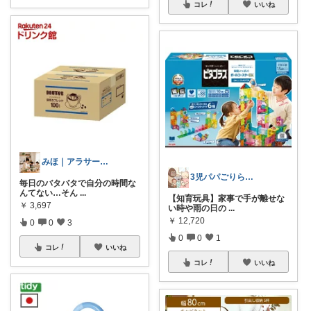
コレ
いいね
みほ｜アラサー主婦｜共働き｜2児育児中
3児パパごりら｜家族で役立つROOM
毎日のバタバタで自分の時間な
んてない…そん
...
【知育玩具】家事で手が離せな
￥
3,697
い時や雨の日の
...
￥
12,720
0
0
3
0
0
1
コレ
いいね
コレ
いいね