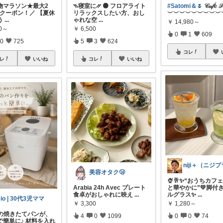
物マラソン★最大2
⳹寝室に⳼ 🟠 フロアライト
#Satomi＆🌷
𝒞𝒶𝒻é 𝒮𝓉
Fクーポン！／ 【夏休
リラックスしたい方、おし
︶︶︶︶︶︶︶︶︶
う
...
ゃれな空
...
￥
14,980～
80～
￥
6,500
0
1
609
0
725
5
3
624
コレ
レ
いいね
コレ
いいね
美容オタク🫢
🍨🥂✨“おうちカフ
Arabia 24h Avec プレート
と華やかに”💛脚付
食卓がおしゃれに映え
...
ルグラス✨
...
io | 30代3児ママ
￥
3,300
￥
1,280～
朝の焼きたてパンが、
4
0
1099
0
0
74
で簡単に♪ 材料を入れ