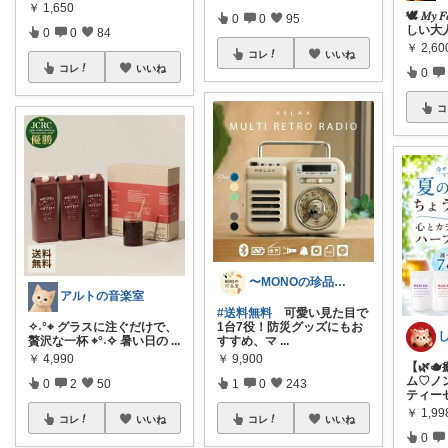
￥
1,650
🕊️ 𝑀𝑦 
0
0
95
しい大
0
0
84
￥
2,6
コレ
いいね
コレ
いいね
0
コ
〜MONOの珍品堂〜
アルトの音楽室
#送料無料
可愛い見た目で
✧˖°⌖ グラスに注ぐだけで、
1台7役！防災グッズにもお
贅沢な一杯 ⌖°˖✧ 暑い日の
...
すすめ、マ
...
￥
4,990
￥
9,900
【🌿
ム♡ノ
0
2
50
1
0
243
ティー
￥
1,99
コレ
いいね
コレ
いいね
0