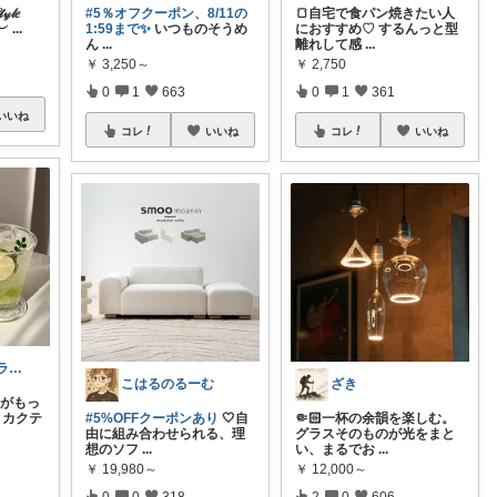
𝓎𝓁𝑒
#5％オフクーポン、8/11の
🍞自宅で食パン焼きたい人
︶
...
1:59まで✨
いつものそうめ
におすすめ♡ するんっと型
ん
...
離れして感
...
￥
3,250～
￥
2,750
0
1
663
0
1
361
いいね
コレ
いいね
コレ
いいね
niji＋（ニジプラス）感謝しています
こはるのるーむ
ざき
ェがもっ
きカクテ
#5%OFFクーポンあり
🤍自
🤏🏻一杯の余韻を楽しむ。
由に組み合わせられる、理
グラスそのものが光をまと
想のソフ
...
い、まるでお
...
￥
19,980～
￥
12,000～
0
0
318
2
0
606