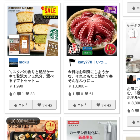
コ
moku
katy778｜いつも有難うございます✨
＼スタバの香りと絶品ケー
今日はお刺身にしようか
キで贅沢カフェ気分、選べ
な、それともたこ焼き？🐙
y
るギフトセット
...
そんなふうに
...
￥
1,990
￥
13,000～
お気に
む、3段
0
1
33
1
0
51
ホテル
￥
8,80
コレ
いいね
コレ
いいね
0
10,000
件
以上
コ