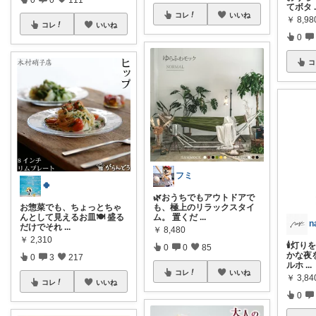
てボタ
コレ
いいね
￥
8,98
コレ
いいね
0
コ
フミ
🍀
🌿おうちでもアウトドアで
お惣菜でも、ちょっとちゃ
も、極上のリラックスタイ
んとして見えるお皿🍽️ 盛る
ム。 置くだ
...
だけでそれ
...
￥
8,480
￥
2,310
🕯️灯
0
0
85
かな夜
0
3
217
ルホ
...
コレ
いいね
￥
3,8
コレ
いいね
0