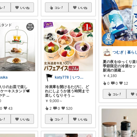
レ
いいね
コレ
いいね
夏の夜をゆっくり楽
季節限定の冷酒セッ
新潟の酒蔵
...
￥
4,180
uuka
katy778｜いつも有難うございます✨
0
0
12
入りのお皿で楽し
冷凍庫を開けるたびに、ど
ケーキスタンド🕊️
れにしようか迷う時間まで
コレ
やテ
...
楽しくなりそう
...
0
￥
9,000～
0
43
2
0
520
レ
いいね
コレ
いいね