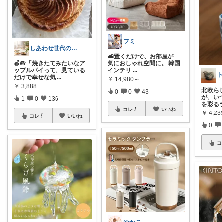
フミ
しあわせ世代のおすすめ便
🛋️置くだけで、お部屋が一
🍎🥧「焼きたてみたいなア
気におしゃれ空間に。 韓国
ップルパイって、見ている
インテリ
...
だけで幸せな気
...
￥
14,980～
￥
3,888
北欧ら
0
0
43
が、い
1
0
136
を彩る
コレ
いいね
￥
4,23
コレ
いいね
0
コ