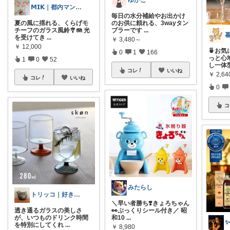
ゆかこ
𝗠𝗜𝗞｜都内マンション
毎日の水分補給やお出かけ
夏の風に揺れる、くらげモ
のお供に頼れる、3wayタン
チーフのガラス風鈴🎐🪼 光
ブラーです
...
を受けてき
...
￥
3,480～
￥
12,000
🍵お
0
1
166
っと心
1
0
52
し一体
コレ
いいね
￥
2,6
コレ
いいね
0
コ
みたらし
トリッコ｜好きな雑貨・インテリア
＼早い者勝ち❣️きょろちゃん
透き通るガラスの美しさ
👀ぷっくりシール付き／ 昭
が、いつものドリンク時間
和10
...
を特別にしてくれ
...
￥
8,980