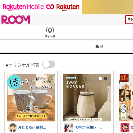
ROOM
Feed
商品
#オリジナル写真
おじまる@便利雑貨🧼ファション👚
TOMO*昭和レトロ 📷🍎