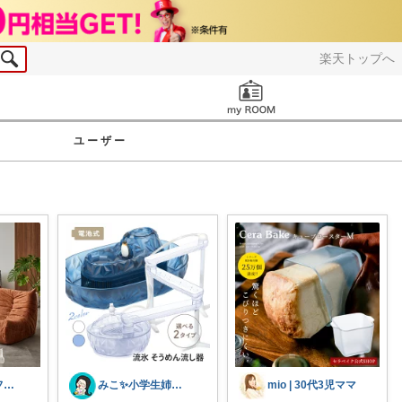
楽天トップへ
お知らせ
ユーザー
さとみ＆🌷カフェと素敵なもの☕️🌿
みこ✨小学生姉妹の母ちゃん
mio | 30代3児ママ