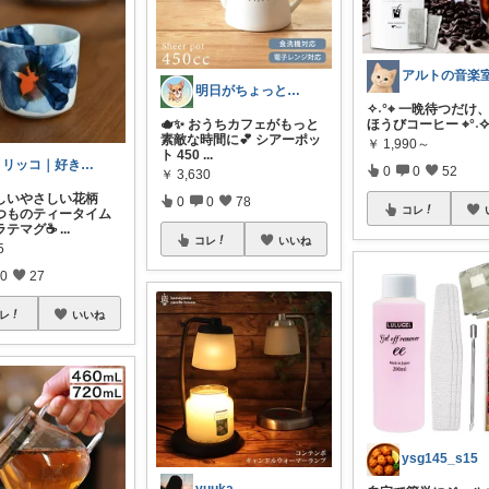
アルトの音楽
明日がちょっと好きになる
✧˖°⌖ 一晩待つだけ
🫖✨ おうちカフェがもっと
ほうびコーヒー ⌖°˖
素敵な時間に💕 シアーポッ
￥
1,990～
ト 450
...
トリッコ｜好きな雑貨・インテリア
0
0
52
￥
3,630
しいやさしい花柄
0
0
78
コレ
つものティータイム
ラテマグ☕
...
コレ
いいね
5
0
27
レ
いいね
ysg145_s15