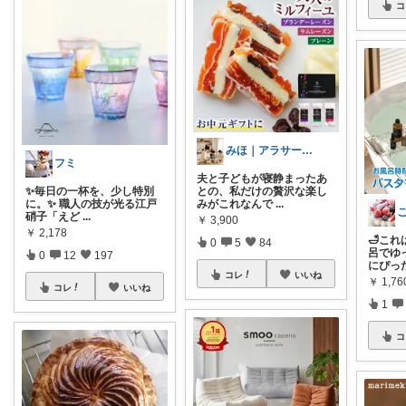
コ
みほ｜アラサー主婦｜共働き｜2児育児中
フミ
夫と子どもが寝静まったあ
✨毎日の一杯を、少し特別
との、私だけの贅沢な楽し
に。✨ 職人の技が光る江戸
みがこれなんで
...
硝子「えど
...
￥
3,900
￥
2,178
🛁これ
0
5
84
呂でゆ
0
12
197
にぴっ
コレ
いいね
￥
1,76
コレ
いいね
1
コ