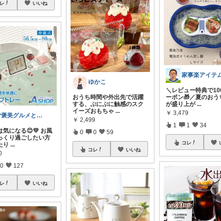
レ
いいね
ゆかこ
＼レビュー特典で10
おうち時間や外出先で活躍
ーポン🎁／夏のおう
する、ぷにぷに触感のスク
が盛り上が
...
イーズおもちゃ
...
￥
3,479
ご褒美グルメと便利キッチン
￥
2,499
1
1
34
は気になる😊💛 お風
0
0
59
っくり過ごしたい方
コレ
たり
...
コレ
いいね
0
0
127
レ
いいね