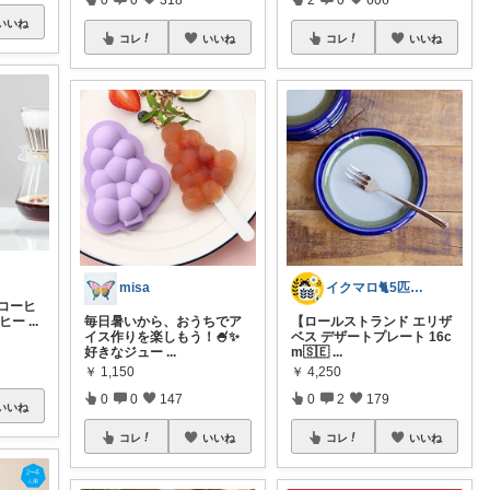
いいね
コレ
いいね
コレ
いいね
misa
イクマロ🐈5匹の猫とおうちカフェ☕️
o コーヒ
ーヒー
...
毎日暑いから、おうちでア
【ロールストランド エリザ
イス作りを楽しもう！🍧✨
ベス デザートプレート 16c
好きなジュー
...
m🇸🇪
...
￥
1,150
￥
4,250
0
0
147
0
2
179
いいね
コレ
いいね
コレ
いいね