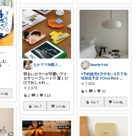
つむぎ｜暮らしを少し豊かに
しむ、
もかママ☕️購入ありがとうございます💕
𝒌𝒂𝒐𝒓𝒊𝒏✧𝗌𝖾𝗅
ト ・
明るいカラーが可愛いアク
#予約販売8月中旬～8月下旬
セサリープレート🤍 置くだ
頃発送予定
#Oval
Rice
...
けでおしゃれ
...
￥
7,920
￥
2,970
0
3
32
いいね
2
3
518
コレ
いいね
コレ
いいね