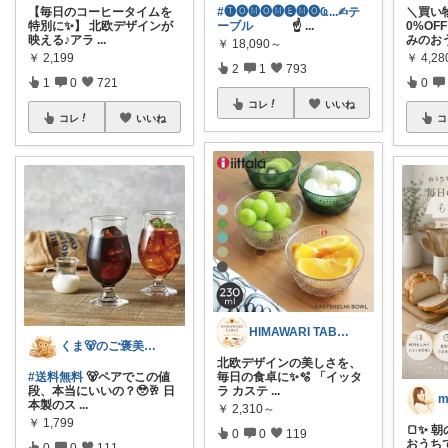
【毎日のコーヒータイムを
#🅣🅞︎🅜🅞︎🅜🅔︎🅜🅞︎︎︎︎Ҩ...✍︎テ
＼買い
特別に✨】 北欧デザインが
ーブル
☝
...
0%OF
映える♪アラ
...
みのお
￥
18,090～
￥
2,199
￥
4,2
2
1
793
1
0
721
0
コレ
いいね
コレ
いいね
コ
HIMAWARI TABLE🌼
くま🐻のご褒美ROOM🍯
北欧デザインの美しさを、
#送料無料
🐻ペアでこの値
毎日の食卓に✨🫧 「イッタ
段、本当にいいの？🥹🥂 日
ラ カステ
...
m
本製のス
...
￥
2,310～
￥
1,799
🍞✨ 
0
0
119
おうち
0
0
111