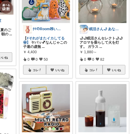
室
ｸﾏのRoom🧸いつもあざます😘✨️
眠活さん🌙 あなたの眠りをお手伝い
、夏のご
✧ 朝の
...
【
#それがまたイカしてる
🌙🌙眠活さんセレクト🌙🌙
🤩】
ヤバッ💕なんじゃこの
アロマを垂らして火を灯
子達の虚無
...
す。 ガラス
...
￥
4,400
￥
1,880～
いいね
0
0
50
0
0
82
コレ
いいね
コレ
いいね