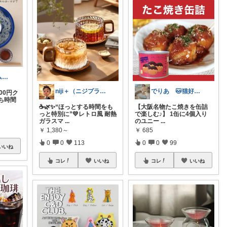
家事楽アイテム・お得情報大好き子育てパパ
niji＋（ニジプラス）感謝しています
でりあ 🐱猫好きのグルメ
00円ク
ち時間
☕🌿✨“ほっとする時間をも
【大阪名物たこ焼きを缶詰
っと特別に”💛レトロ風 耐熱
で楽しむ♪】 1缶に4個入り
ガラスマ
...
のユニー
...
￥
1,380～
￥
685
0
0
113
0
0
99
いいね
コレ
いいね
コレ
いいね