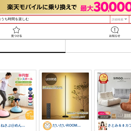
詳細検索
見つける
まねさぶ@めんどくさい→快適
だいだいROOM@整う暮らし｜インテリア