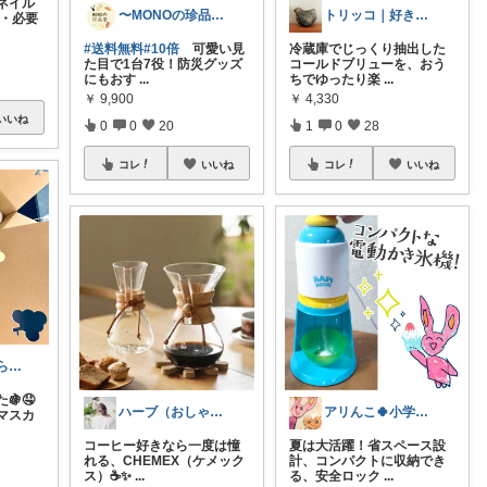
ネイル
〜MONOの珍品堂〜
トリッコ｜好きな雑貨・インテリア
 ・必要
#送料無料
#10倍
可愛い見
冷蔵庫でじっくり抽出した
た目で1台7役！防災グッズ
コールドブリューを、おう
にもおす
...
ちでゆったり楽
...
￥
9,900
￥
4,330
いいね
0
0
20
1
0
28
コレ
いいね
コレ
いいね
mϋm✩*⋆｜暮らしに寄り添うもの
🍇🤤
ハーブ（おしゃれに楽したい主婦）
アリんこ🍀小学生ママ 経由購入感謝です
マスカ
コーヒー好きなら一度は憧
夏は大活躍！省スペース設
れる、CHEMEX（ケメック
計、コンパクトに収納でき
ス）☕✨
...
る、安全ロック
...