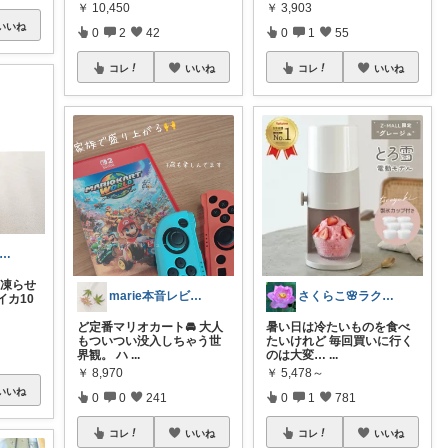
￥
10,450
￥
3,903
いいね
0
2
42
0
1
55
コレ
いいね
コレ
いいね
mi*@やさしく整う暮らし
凍らせ
marie本音レビュー🏝️夏休み💃
さくらこ🌸ラクする暮らしnote
イカ10
ど定番マリオカート🚘 大人
暑い日は冷たいものを食べ
もついつい没入しちゃう世
たいけれど 毎回買いに行く
界観。 ハ
...
のは大変…
...
￥
8,970
￥
5,478～
いいね
0
0
241
0
1
781
コレ
いいね
コレ
いいね