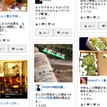
yuuka
自宅で簡単にジェル
オフができるセット
カメヤマキャンドルハウス
なアイテム
...
のキャンドルウォーマーラ
￥
2,710
ンプ🕊️ 無
...
暮らし整え中🐱たなっち
0
0
21
￥
5,940
気に入りのお茶を、も
0
0
46
コレ
地よい時間に。 茶こ
型だ
...
コレ
いいね
40～
0
36
レ
いいね
RAIKU❤︎経由購入感謝❤︎営業中
今年もこの季節がきた
毎年人気のシャイン
少しだけ早起きした朝☀️
#オ
ット✨
...
リジナル写真
眠気が残るま
￥
9,000～
ま
...
✨トッティズ✨ラク✖️ダイエット✨
0
3
40
￥
6,098