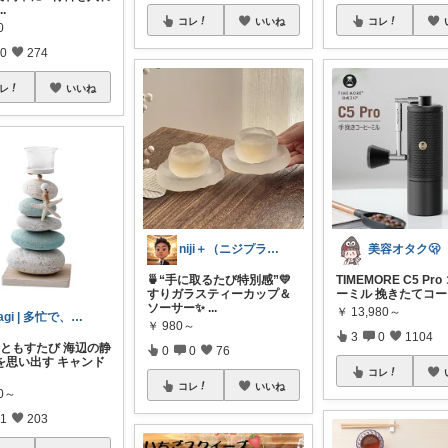
...
コレ
いいね
コレ
0
0
274
レ
いいね
niji＋（ニジプラス）感謝しています
美容オタク🫢
🍵“手に取るたび特別感”💛
TIMEMORE C5 Pr
すりガラスティーカップ＆
ーミル 挽きたてコ
ソーサー✨
...
￥
13,980～
nagi | 多忙で、時々お休み
￥
980～
3
0
1104
りをともすたび 海辺の静
0
0
76
を思い出す キャンド
コレ
コレ
いいね
40～
1
203