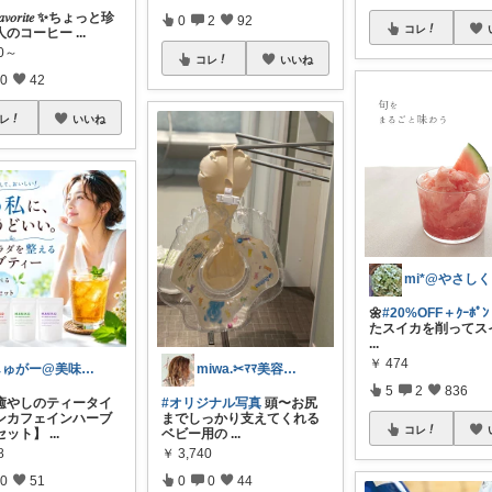
𝐹𝑎𝑣𝑜𝑟𝑖𝑡𝑒 ✨ちょっと珍
0
2
92
コレ
人のコーヒー
...
00～
コレ
いいね
0
42
レ
いいね
🌼
#20%OFF＋ｸｰﾎﾟﾝ
たスイカを削ってス
...
￥
474
しゅがー@美味しいスイーツや雑貨紹介
miwa.✂︎ﾏﾏ美容師💎
5
2
836
癒やしのティータイ
#オリジナル写真
頭〜お尻
ンカフェインハーブ
までしっかり支えてくれる
コレ
セット】
...
ベビー用の
...
8
￥
3,740
0
51
0
0
44