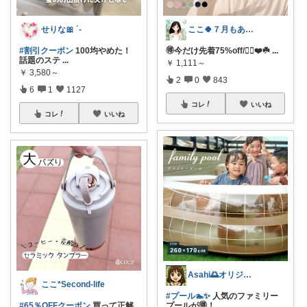
せりな🎀 ´-
ここ🍀７月もありがとう🍀
#割引クーポン
100均やめた！
🉐今だけ先着75%off/❤️‍🔥❤️☘️
...
話題のステ
...
￥
1,111～
￥
3,580～
2
0
843
6
1
1127
コレ
いいね
コレ
いいね
Asahi🌅オリジナル写真多数📸✨
ここ*Second-life
#プール🏊✨
人気のファミリー
#65％OFFクーポン
買って正解
プールが🉐！
...