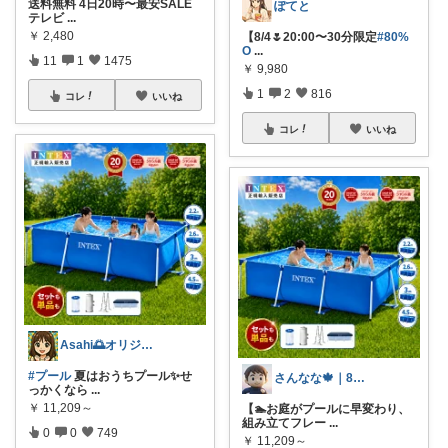
送料無料 4日20時〜最安SALE
ぽてと
テレビ
...
￥
2,480
【8/4🌷20:00〜30分限定
#80%
O
...
11
1
1475
￥
9,980
1
2
816
コレ
いいね
コレ
いいね
Asahi🌅オリジナル写真多数📸✨
#プール
夏はおうちプール✨️せ
さんなな🍁｜8月朝コレチャレンジ🌞
っかくなら
...
￥
11,209～
【🏊お庭がプールに早変わり、
組み立てフレー
...
0
0
749
￥
11,209～