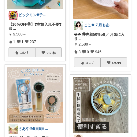
ピックミン❣️子育てパパママ応援グッズ
【10％OFF🉐】❣️空気入れ不要❣️
ここ🍀７月もありがとう🍀
🌞
...
￥
9,500～
❤️☘️ 🉐先着50%off／ お気に入
り
...
1
1
237
￥
2,580～
3
0
945
コレ
いいね
コレ
いいね
さあや🌼5日6日有難うございます