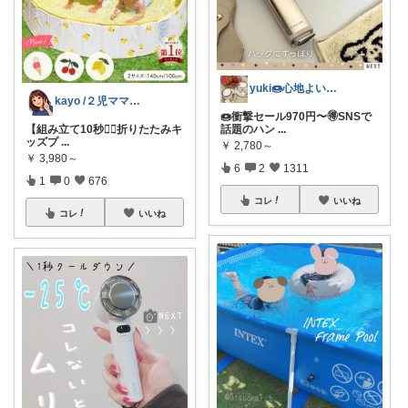
yuki🍩心地よいものに囲まれて💛
kayo /２児ママ・子育てグッズ🌿
🍩衝撃セール970円〜🉐SNSで
話題のハン
...
【組み立て10秒❤️‍🔥折りたたみキ
ッズプ
...
￥
2,780～
￥
3,980～
6
2
1311
1
0
676
コレ
いいね
コレ
いいね