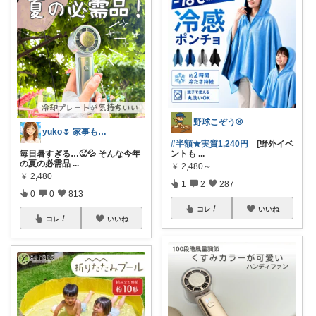
野球こぞう⚾️
yuko🌷 家事も育児もちょっとラクに
#半額★実質1,240円
[野外イベ
ントも
...
毎日暑すぎる…🥵💦 そんな今年
の夏の必需品
...
￥
2,480～
￥
2,480
1
2
287
0
0
813
コレ
いいね
コレ
いいね