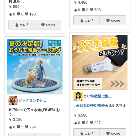
料 夏を
...
￥
4,480
￥
899～
0
0
606
0
0
193
コレ
いいね
コレ
いいね
まい🌺欲望に際限なしフルタイムワーママ
ピックミン❣️子育てパパママ応援グッズ
#🔥15%OFF&P8倍🔥
8/5 スマホ
...
❣️170cmで広々水遊び❣️ 🌈💦 お
う
...
￥
3,580
￥
3,190
0
0
837
0
5
294
コレ
いいね