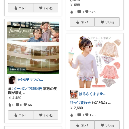
￥
699
コレ
いいね
1
0
575
コレ
いいね
ｷｬﾗﾒﾙ🧡ママのかわいい×ラク育児✼
🎀
#クーポンで3584円
家族の笑
顔が増え
...
はるさくまま💎兄妹ﾜｰﾏﾏ🦋ig/X
￥
4,480
#ｸｰﾎﾟﾝ要ﾁｪｯｸ
ｷｯｽﾞｽｲﾑｳｪ
...
0
0
66
￥
2,680
1
0
123
コレ
いいね
コレ
いいね