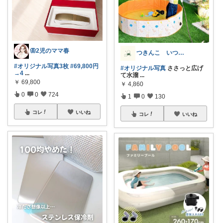
🦋2児のママ春
つきんこ いつもありがとうˎˊ˗
#オリジナル写真3枚
#69,800円
#オリジナル写真
ささっと広げ
→4
...
て水溜
...
￥
69,800
￥
4,860
0
0
724
1
0
130
コレ
いいね
コレ
いいね