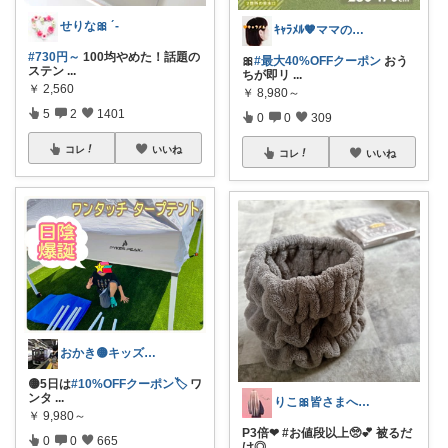
せりな🎀 ´-
ｷｬﾗﾒﾙ🧡ママのかわいい×ラク育児✼
#730円～
100均やめた！話題の
🎀
#最大40%OFFクーポン
おう
ステン
...
ちが即リ
...
￥
2,560
￥
8,980～
5
2
1401
0
0
309
コレ
いいね
コレ
いいね
おかき🟡キッズ、子供服、暑さ対策
🟡5日は
#10%OFFクーポン🏷️
ワ
ンタ
...
りこ🎀皆さまへ心から感謝🩶
￥
9,980～
P3倍❤︎ # お値段以上🥺💕 被るだ
0
0
665
け◎
...