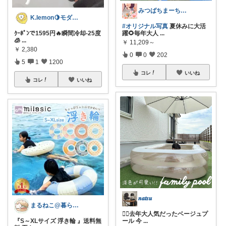
みつばちまーちᵀᴴᴬᴺᴷ ᵞᴼᵁ ◡̈*
K.lemon🍋モダン+家事楽+🐶
#オリジナル写真
夏休みに大活
躍🌻毎年大人
...
ｸｰﾎﾟﾝで1595円🔥瞬間冷却-25度
🧊
...
￥
11,209～
￥
2,380
0
0
202
5
1
1200
コレ
いいね
コレ
いいね
𝒏𝒂𝒕𝒔𝒖
まるねこ@暮らしと子育て🐈️🌸
❤️‍🔥去年大人気だったベージュプ
ール 今
...
『S～XLサイズ 浮き輪 』送料無