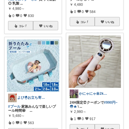
◎ 乳製
...
￥
4,480
￥
4,980～
0
0
584
0
0
830
コレ
いいね
コレ
いいね
かにゃにゃ🌼2kids mama
よぴ🐣お立ち寄り感謝♡
24H限定⏰クーポンで
#990円~
#プール
家族みんなで楽しいプ
😳🔥
\
...
ール時間🤩
...
￥
2,980～
￥
5,480～
1
0
917
0
0
563