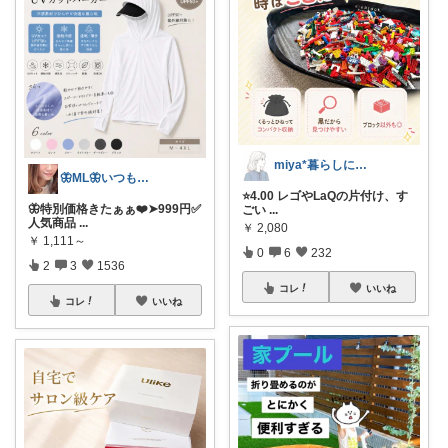
miya*暮らしに役立つ楽天セレクト
🦋ML🦋いつもありがとう💓
⭐️4.00 レゴやLaQの片付け、す
🦋特別価格きたぁぁ❤️➤999円✅
ごい
...
人気商品
...
￥
2,080
￥
1,111～
0
6
232
2
3
1536
コレ
いいね
コレ
いいね