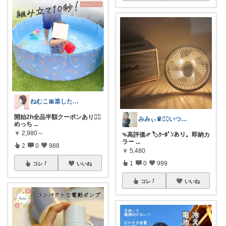
ねむこ🎀楽したいママの購入品ほぼオリ写
開始2h全品半額クーポンあり❤️‍🔥
みみぃ♛👯‍♀️いつもありがとう🎪
めっち
...
￥
2,980～
⳹高評価⳼ 🏷️ｸｰﾎﾟﾝあり。即納カ
ラー
...
2
0
988
￥
5,480
1
0
999
コレ
いいね
コレ
いいね