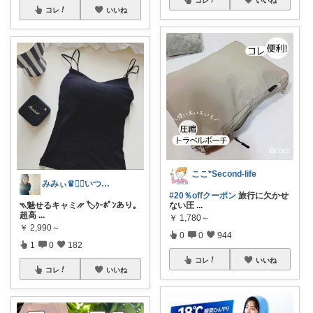
コレ
いいね
コレ
いいね
ここ*Second-life
みみぃ♛👯‍♀️いつもありがとう🎪
#20％offクーポン
旅行に欠かせ
ない圧
...
⳹魅せるキャミ⳼ 🏷️ｸｰﾎﾟﾝあり。
超高
...
￥
1,780～
￥
2,990～
0
0
944
1
0
182
コレ
いいね
コレ
いいね