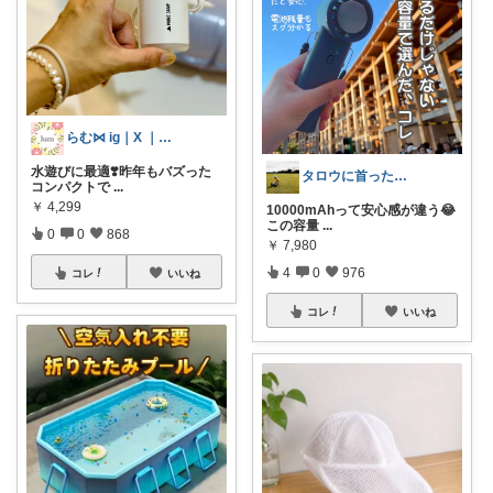
らむ⋈ ig｜X ｜🍋｜ameblo
水遊びに最適❣️昨年もバズった
タロウに首ったけ🌞朝コレ
コンパクトで
...
￥
4,299
10000mAhって安心感が違う😂
この容量
...
0
0
868
￥
7,980
4
0
976
コレ
いいね
コレ
いいね