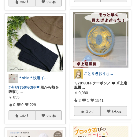
コレ
いいね
ことり🐣おうち時間快適＆UV対策
＊shie＊快適インテリア＆雑貨グッズ
＼78%OFFクーポン／ ❤️ 卓上扇
風機
...
#今だけ50%OFF❤︎
肌から熱を
吸収し
...
￥
9,980
￥
855
2
1
1541
0
0
229
コレ
いいね
コレ
いいね