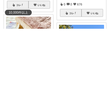
0
0
676
コレ
いいね
10,000
件
以上
コレ
いいね
Mau32💜いつも有難うございます😊
#7/20購入品
💖ヘアドライタオ
せりな🎀 ´-
ル 03
...
￥
1,650～
#50％OFFクーポン
こんなの欲
しかった
...
4
0
847
￥
2,980
4
3
1360
コレ
いいね
コレ
いいね