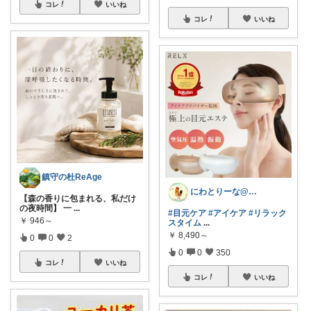
コレ
いいね
コレ
いいね
鎮守の杜ReAge
にわとりーな@皆様に感謝
【森の香りに包まれる、私だけ
の夜時間】 一
...
#目元ケア
#アイケア
#リラック
￥
946～
スタイム
...
￥
8,490～
0
0
2
0
0
350
コレ
いいね
コレ
いいね