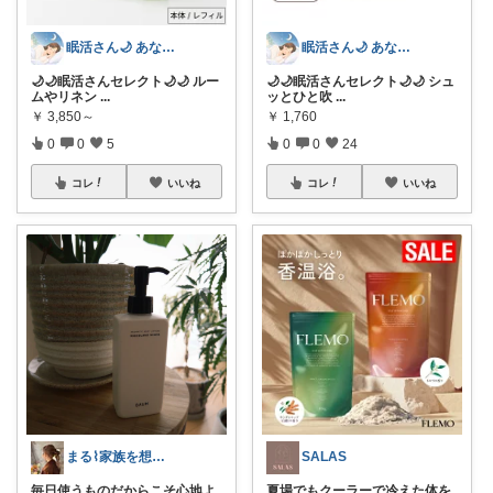
眠活さん🌙 あなたの眠りをお手伝い
眠活さん🌙 あなたの眠りをお手伝い
🌙🌙眠活さんセレクト🌙🌙 ルー
🌙🌙眠活さんセレクト🌙🌙 シュ
ムやリネン
...
ッとひと吹
...
￥
3,850～
￥
1,760
0
0
5
0
0
24
コレ
いいね
コレ
いいね
まる⌇家族を想うくらし
SALAS
毎日使うものだからこそ心地よ
夏場でもクーラーで冷えた体を