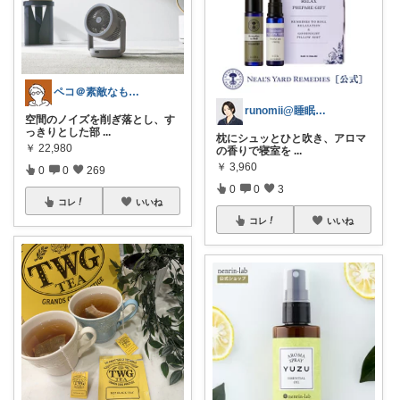
ペコ＠素敵なものを紹介しています
runomii@睡眠ラボ
空間のノイズを削ぎ落とし、す
っきりとした部
...
枕にシュッとひと吹き、アロマ
￥
22,980
の香りで寝室を
...
￥
3,960
0
0
269
0
0
3
コレ
いいね
コレ
いいね