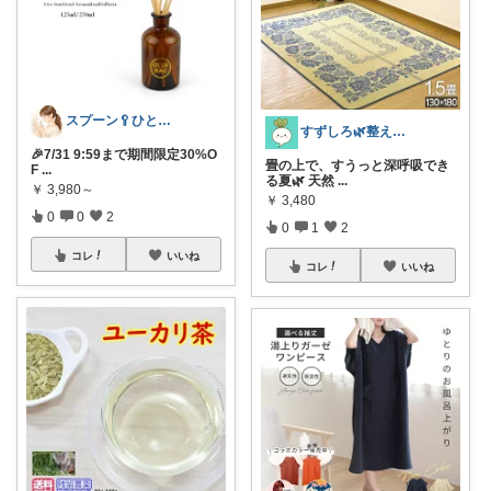
スプーン🥄ひとさじの暮らし
すずしろ🌿整えながら、ゆるく暮らす
🎉7/31 9:59まで期間限定30%O
畳の上で、すうっと深呼吸でき
F
...
る夏🌿 天然
...
￥
3,980～
￥
3,480
0
0
2
0
1
2
コレ
いいね
コレ
いいね