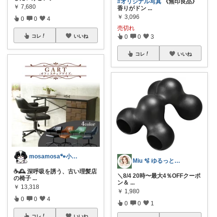
#オリジナル写真
《無印良品》
￥
7,680
香りがドン
...
￥
3,096
0
0
4
売切れ
0
0
3
コレ
いいね
コレ
いいね
mosamosa🐾小さめバッグの日々✨
Miu 🫧 ゆるっと自分磨き。
☕🕰️ 深呼吸を誘う、古い理髪店
＼8/4 20時〜最大4％OFFクーポ
の椅子
...
ン＆
...
￥
13,318
￥
1,980
0
0
4
0
0
1
コレ
いいね