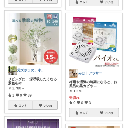
コレ
いいね
元ズボラの、小さなリセット習慣🌱
みほ｜アラサー主婦｜共働き｜2児育児中
リビングに、 深呼吸したくなる
梅雨や湿気の時期になると、お
景色を🌿
...
風呂の黒カビや
...
￥
2,780～
￥
1,270
1
0
39
売切れ
0
0
3
コレ
いいね
コレ
いいね