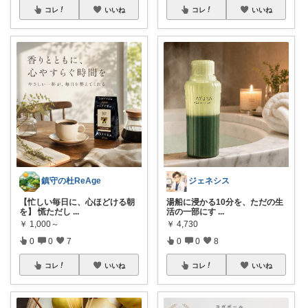
コレ
いいね
コレ
いいね
鎮守の杜ReAge
ジェネシス
【忙しい毎日に、心ほどける朝
湯船に浸かる10分を、ただの生
を】 慌ただし
...
活の一部にす
...
￥
1,000～
￥
4,730
0
0
7
0
0
8
コレ
いいね
コレ
いいね