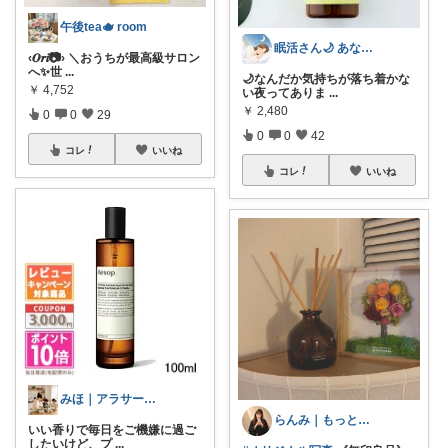
午後tea🫖 room
眠活さん🌙 あなたの眠りをお手伝い
‹𝑶𝒓𝒊📷› ＼おうちが最高級サロン
へ✨世
...
🌙なんだか気持ちが落ち着かな
￥
4,752
い夜ってありま
...
￥
2,480
0
0
29
0
0
42
コレ
いいね
コレ
いいね
みほ｜アラサー主婦｜共働き｜2児育児中
らんみ｜もっと心地いい暮らし
いい香りで毎日をご機嫌に過ご
したいけど、プ
...