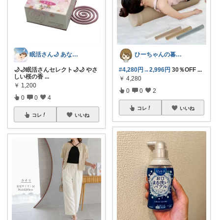
眠活さん🌙 あなたの眠りをお手伝い
ひーちゃんの暮らしと服ROOM🌷
🌙🌙眠活さんセレクト🌙🌙 やさ
#4,280円→2,996円
30％OFF
...
しい桜の香
...
￥
4,280
￥
1,200
0
0
2
0
0
4
コレ
いいね
コレ
いいね