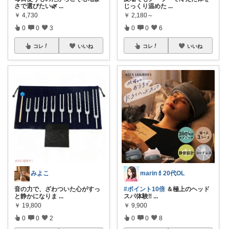
さで選びたい🌿
...
じっくり温めた
...
￥
4,730
￥
2,180～
0
0
3
0
0
6
コレ
いいね
コレ
いいね
みよこ
marin💄20代OL
音の力で、ざわついた心がすっ
#ポイント10倍
＆極上のヘッド
と静かになりま
...
スパ体験‼
...
￥
19,800
￥
9,900
0
0
2
0
0
8