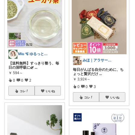
Miu 🫧 ゆるっと自分磨き。
みほ｜アラサー主婦｜共働き｜2児育児中
【送料無料】すっきり整う、毎
日の深呼吸に🌿
...
毎日がんばる自分のために、ち
￥
594～
ょっと贅沢だけ
...
￥
3,924～
0
0
2
0
0
3
コレ
いいね
コレ
いいね