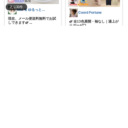
2,166
件
Miu 🫧 ゆるっと自分磨き。
Coord Fortune
現在、メール便送料無料でお試
🌿 全13色展開・袖なし｜湯上が
しできます🌿
...
りガーゼワ
...
￥
1,080
￥
3,980～
0
1
6
0
4
117
コレ
いいね
コレ
いいね
鎮守の杜ReAge
Coord Fortune
【一皿から始まる、心まで満た
🌿 選べるダブルガーゼorリネン