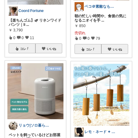
ペコ＠素敵なものを紹介しています
Coord Fortune
朝の忙しい時間や、食後の気に
【楽ちんゴム】🌿 リネンワイド
なるニオイを手
...
パンツ｜li
...
￥
850
￥
3,790
売切れ
0
0
11
0
0
79
コレ
いいね
コレ
いいね
リョウ|ソロ暮らし帖
レモ・ネード ✦ セレクト 🍋
ペットを飼っているけどお部屋