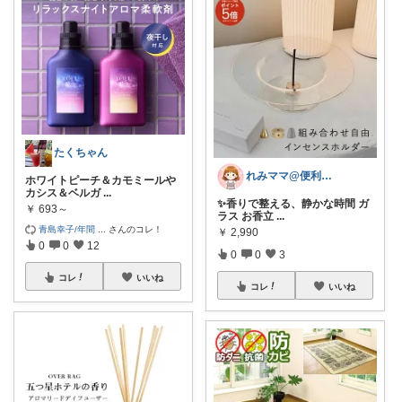
たくちゃん
れみママ@便利雑貨¸¸kids
ホワイトピーチ＆カモミールや
カシス＆ベルガ
...
✨香りで整える、静かな時間 ガ
￥
693～
ラス お香立
...
青島幸子/年間
...
さんのコレ！
￥
2,990
0
0
12
0
0
3
コレ
いいね
コレ
いいね