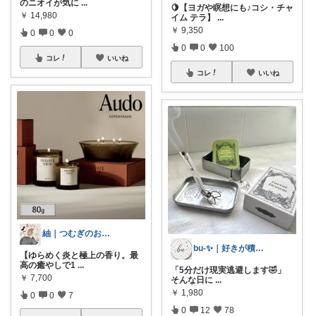
のニオイが気に
...
🍋【ヨガや瞑想にも♪コシ・チャ
￥
14,980
イム テラ】
...
￥
9,350
0
0
0
0
0
100
コレ
いいね
コレ
いいね
紬｜つむぎのおうち時間
bu-✨｜好きが積もるROOM
【ゆらめく炎と極上の香り。最
高の癒やしで1
...
「5分だけ現実逃避します🤣」
￥
7,700
そんな日に
...
￥
1,980
0
0
7
0
12
78