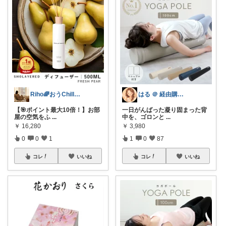
Riho🌈おうChill★グッズ
はる ＠ 経由購入感謝です✨
【🎯ポイント最大10倍！】お部
一日がんばった凝り固まった背
屋の空気をふ
...
中を、ゴロンと
...
￥
16,280
￥
3,980
0
0
1
1
0
87
コレ
いいね
コレ
いいね