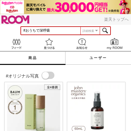
ROOM
楽天トップへ
詳細検索
Feed
見つける
お知らせ
商品
ユーザー
#オリジナル写真