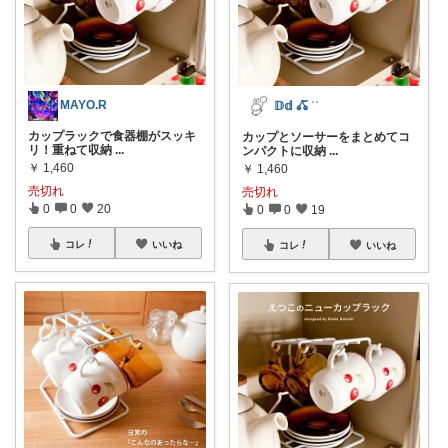
MAYO.R
𝔻𝕕 𖦊ັ ʾʾ
カップラックで食器棚がスッキ
カップとソーサーをまとめてコ
リ！重ねて収納
...
ンパクトに収納
...
￥
1,460
￥
1,460
売切れ
売切れ
0
0
20
0
0
19
コレ
いいね
コレ
いいね