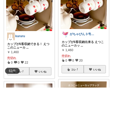
がちゃぴん３号★ユーザーランキング１位☆
kururu
カップが6客収納出来る えつこ
カップが6客収納できる！ えつ
のニューカッ
...
このニューカ
...
￥
1,460
￥
1,460
売切れ
売切れ
0
0
20
0
0
22
コレ
いいね
61
件
コレ
いいね