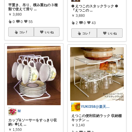
平置き、吊り、積み重ねの３種
❁ えつこのスタックラック ❁
類で使えて滑り
...
『えつこの
...
￥
3,880
￥
3,880
0
0
55
2
0
43
コレ
いいね
コレ
いいね
YUKI358@楽天ROOM
M
えつこの便利収納ラック 収納棚
キッチン
...
カップ&ソーサーをすっきり収
納♪ 🔷[え
...
￥
3,140
￥
1,550