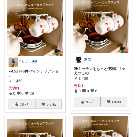
さな
こいこい🐱
🍽️キッチンをもっと便利に！✨
⭐️4.52 (48件)
#インテリアショ
えつこの
...
...
￥
1,460
￥
1,460
売切れ
売切れ
0
0
6
0
0
29
コレ
いいね
コレ
いいね