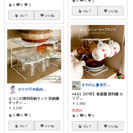
0
0
2
0
0
3
コレ
いいね
コレ
いいね
きやのん🏠多忙によりｽﾛｰです🐢
タケの子＠経由購入ありがとうございます♪
⭐4.51【47件】食器棚 便利棚 カ
ップ
...
えつこの便利収納ラック 収納棚
キッチン
...
￥
1,460
￥
3,140
売切れ
0
0
1
1
0
5
コレ
いいね
コレ
いいね