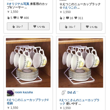
#オリジナル写真
来客用のカッ
☆えつこのニューカップラック
プ&ソーサー
...
☆
#えつこの
...
￥
1,550
￥
1,550
5
0
466
2
16
311
コレ
いいね
コレ
いいね
room kazuha
𝔻𝕕 𖦊ັ ʾʾ
#えつこのニューカップラック
#
#えつこさんのニューカップラ
収納
ック
使いやす
...
￥
1,550
￥
1,550