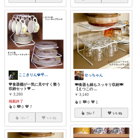
ここきりん💎平日ラクするワーママ
せっちゃん
💙食器棚が一気に見やすく整う
🍽️食器も鍋もスッキリ収納🍽️
収納セット💙
...
【えつこの
...
￥
3,260
￥
3,140
掲載終了
0
0
1
0
0
7
コレ
いいね
コレ
いいね