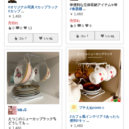
🌸便利な立体収納アイテム✨🌸
#オリジナル写真
#カップラック
#食器棚
...
#カップ
...
￥
1,460
￥
1,460
売切れ
売切れ
0
0
6
0
0
13
コレ
いいね
コレ
いいね
プチえぬroom☺︎
𝐌𝐢𝐢 𖦊້
#カフェ風インテリア
#あったら
‎えつこのニューカップラック🫗
便利
#キッ
...
どうしても
...
￥
1,460
￥
1,460