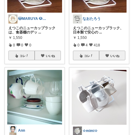
🐱MARUYA 🐶動物が商品紹介✨️
なおたろう
えつこのニューカップラック
えつこのニューカップラック、
は、食器棚のデッ
...
日本製で安心の
...
￥
1,550
￥
1,550
0
0
0
0
4
418
コレ
いいね
コレ
いいね
Ann
☆mimi☆