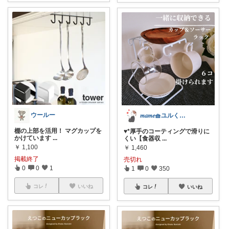
ウールー
𝑚𝑎𝑚𝑒🧺ユルく活動中
棚の上部を活用！ マグカップを
♥*厚手のコーティングで滑りに
かけています
...
くい【食器収
...
￥
1,100
￥
1,460
掲載終了
売切れ
0
0
1
1
0
350
コレ
いいね
コレ
いいね