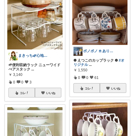
ポノポノ 𖠿 ありがとうございます
まきっち🌿心地よい暮らし🌿
❁ えつこのカップラック ❁
#オ
リジナル
...
🌱便利収納ラック ニューワイド
ぺアスタック
...
￥
1,550
￥
3,140
0
0
61
0
0
3
コレ
いいね
コレ
いいね