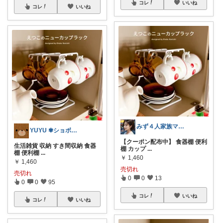
コレ
いいね
コレ
いいね
みず４人家族ママ★３０代子育て奮闘中🙆
YUYU ✾ショボくまROOM✾
【クーポン配布中】 食器棚 便利
生活雑貨 収納 すき間収納 食器
棚 カップ
...
棚 便利棚
...
￥
1,460
￥
1,460
売切れ
売切れ
0
0
13
0
0
95
コレ
いいね
コレ
いいね