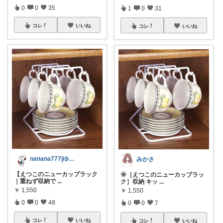
0
0
35
1
0
31
コレ
いいね
コレ
いいね
nanana777|ゆるっと片づけ生活
みかさ
【えつこのニューカップラック
🌞［えつこのニューカップラッ
｜重ねず収納で
...
ク］収納 キッ
...
￥
1,550
￥
1,550
0
0
48
0
0
7
コレ
いいね
コレ
いいね