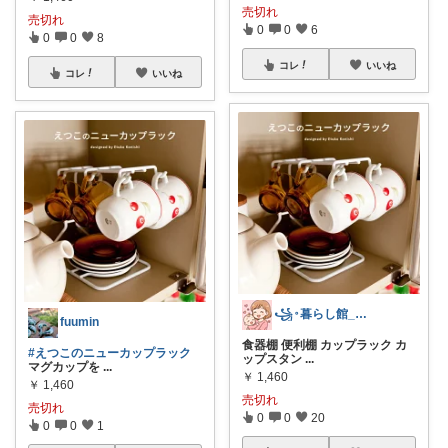
売切れ
売切れ
0
0
6
0
0
8
コレ
いいね
コレ
いいね
꧁𐬹暮らし館_𝑹𝑶𝑶𝑴𐬹꧂
fuumin
食器棚 便利棚 カップラック カ
#えつこのニューカップラック
ップスタン
...
マグカップを
...
￥
1,460
￥
1,460
売切れ
売切れ
0
0
20
0
0
1