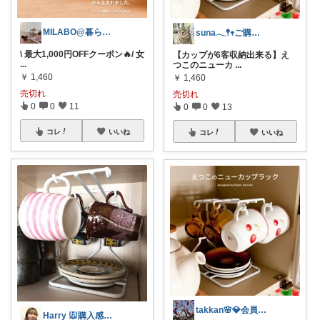
MILABO@暮らしと健康´-
suna𓂃𖤥𖥧ご購入感謝´`*
\ 最大1,000円OFFクーポン🔥/ 女
【カップが6客収納出来る】え
...
つこのニューカ
...
￥
1,460
￥
1,460
売切れ
売切れ
0
0
11
0
0
13
コレ
いいね
コレ
いいね
takkan🌸💎会員いいね経由感謝
Harry 🐭購入感謝💕