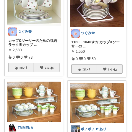
つぐみ📛
つぐみ📛
カップ&ソーサーのための収納
1160→1040★☆ カップ&ソー
ラック🌟カップ
...
サーの
...
￥
2,680
￥
1,550
0
0
73
0
0
59
コレ
いいね
コレ
いいね
TMMENA
ポノポノ 𖠿 ありがとうございます