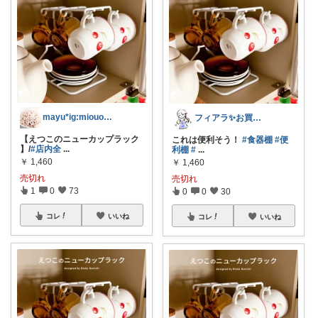
mayu*ig:miouor_home
フィアラ✨お買い物マラソン楽しみ！
【えつこのニューカップラック
これは便利そう！
#食器棚
#便
】/
#店内全
...
利棚
#
...
￥
1,460
￥
1,460
売切れ
売切れ
1
0
73
0
0
30
コレ
いいね
コレ
いいね