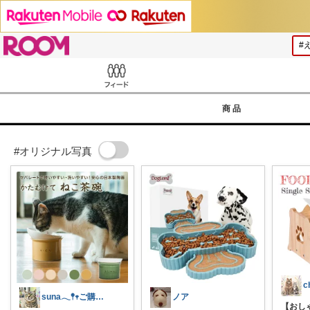
ROOM
Feed
商品
#オリジナル写真
c
suna𓂃𖤥𖥧ご購入感謝´`*
ノア
【おし