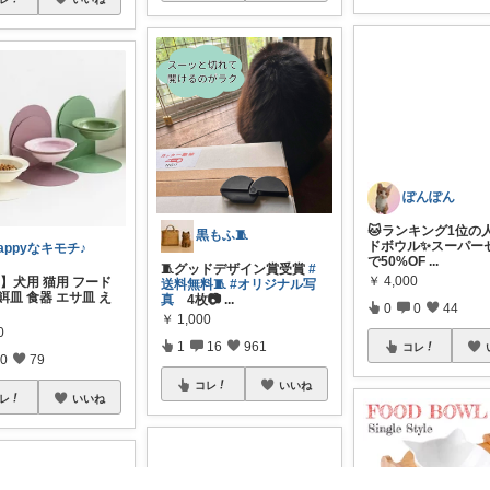
ぽんぽん
黒もふ🧵
appyなキモチ♪
🐱ランキング1位の
🧵グッドデザイン賞受賞
#
 】犬用 猫用 フード
ドボウル✨スーパー
送料無料🧵
#オリジナル写
餌皿 食器 エサ皿 え
で50%OF
...
真
4枚📷
...
￥
4,000
￥
1,000
0
0
0
44
1
16
961
0
79
コレ
コレ
いいね
レ
いいね