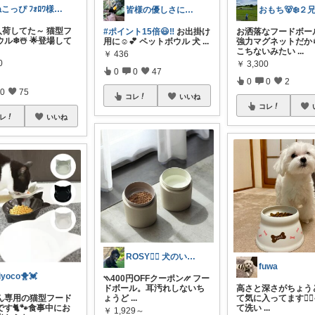
ねこっぴ ﾌｫﾛﾜ様ｶﾗ🛍お礼ﾌﾟﾛﾌ
皆様の優しさに感謝です✨happyミルク
入荷してた～ 猫型フ
#ポイント15倍😃‼️
お出掛け
お洒落なフードボール
ル❄☃️ 🌟登場して
用に☺️💕 ペットボウル 犬
...
強力マグネットだか
こちないみたい
...
￥
436
0
￥
3,300
0
0
47
0
0
2
0
75
コレ
いいね
コレ
レ
いいね
ROSY🐕‍🦺 犬のいる生活♡
fuwa
iyoco🐥💓
⳹400円OFFクーポン⳼ フー
ドボール。耳汚れしないち
高さと深さがちょう
ん専用の猫型フード
ょうど
...
て気に入ってます🙆‍♀️
す🐈🐾食事中にお
て洗い
...
￥
1,929～