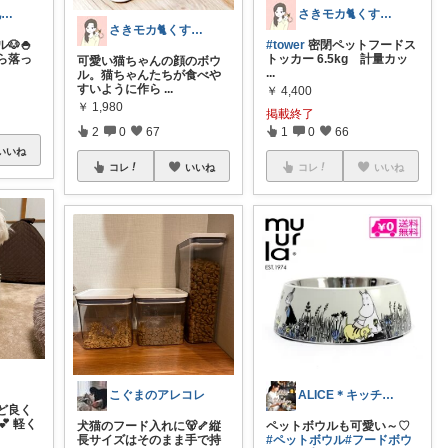
おもち🐻‍❄️２兄妹ママ🤸‍♀️✨
さきモカ🐈くすみカラー＆猫用品
さきモカ🐈くすみカラー＆猫用品
🐶🍚
#tower
密閉ペットフードス
ら落っ
トッカー 6.5kg 計量カッ
可愛い猫ちゃんの顔のボウ
...
ル。猫ちゃんたちが食べや
すいように作ら
...
￥
4,400
￥
1,980
掲載終了
2
0
67
1
0
66
いいね
コレ
いいね
コレ
いいね
こぐまのアレコレ
ALICE＊キッチンマニア
ど良く
💕 軽く
犬猫のフード入れに🐻🦴縦
ペットボウルも可愛い～♡
長サイズはそのまま手で持
#ペットボウル
#フードボウ