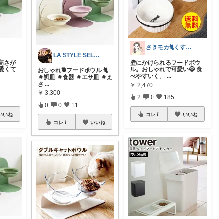
さきモカ🐈くすみカラー＆猫用品
LA STYLE SELECT
高さが
壁にかけられるフードボウ
愛くて
ル。おしゃれで可愛い😆 食
おしゃれ🐕フードボウル 🐈
べやすいく、
...
＃餌皿 ＃食器 ＃エサ皿 ＃え
さ
...
￥
2,470
￥
3,300
2
0
185
0
0
11
いいね
コレ
いいね
コレ
いいね