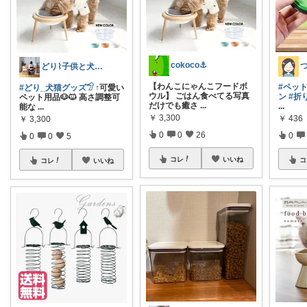
cokoco⚓︎
どり⌇ 子供と犬と暮らし
【わんこにゃんこフードボ
#ペッ
#どり_犬猫グッズ𓅿
↑可愛い
ウル】 ごはん食べてる写真
ン
#折
ペット用品🐶🐱 高さ調整可
だけでも癒さ
...
...
能な
...
￥
3,300
￥
436
￥
3,300
0
0
26
0
0
0
5
コレ
いいね
コ
コレ
いいね