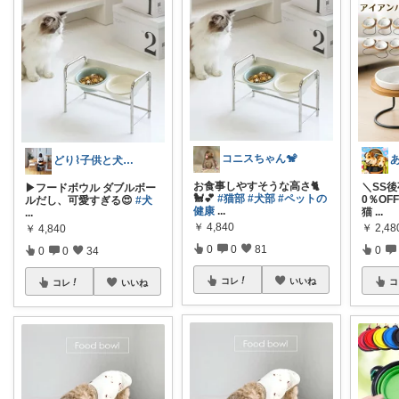
コニスちゃん🐒
どり⌇ 子供と犬と暮らし
お食事しやすそうな高さ🐈
＼SS後
▶︎フードボウル ダブルボー
🐩💕
#猫部
#犬部
#ペットの
0％OF
ルだし、可愛すぎる😍
#犬
健康
...
猫
...
...
￥
4,840
￥
2,4
￥
4,840
0
0
81
0
0
0
34
コレ
いいね
コ
コレ
いいね