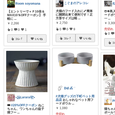
こぐまのアレコレ
Room soyomana
犬猫のフード入れに🦴簡単
☃️❄再
【エントリーで＋Ｐ10倍＆
に開閉出来て便利です！正
ードボウ
MAX10％OFFクーポン】 手
方形サイズは軽
...
一
...
軽に
...
￥
2,750
￥
3,30
￥
2,266
売切れ
0
0
9
0
0
1
0
コレ
いいね
コレ
いいね
コ
𝔻𝕕 𖦊ັ ʾʾ
#犬猫グッズの下町ペット用
꧁Larara꧂
品店
おしゃれなペット用フ
P
ードボウル
...
🎟
#20%OFFクーポン
ねこ
￥
1,080
猫ちゃ
ちゃん、ワンちゃんの益子
ボールで
焼フー
...
売切れ