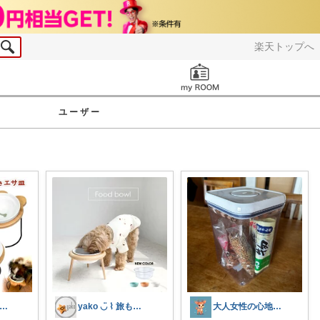
楽天トップへ
お知らせ
ユーザー
まる_暮らしインテリア🏠❣️
yako ◡̈ ⌇ 旅も日常もおしゃれに
大人女性の心地よい暮らしROOM