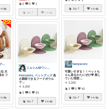
0
0
2
いいね
コレ
いいね
コレ
いいね
uj_selectありがとうございます
hanyacoro
ミルミル🐶ワンコ.雑貨.スイーツ🧁
位 犬
可愛いすぎる！！ペットち
器台 フ
ゃん居るかたにぜひ💚 探し
#mirumiru_ペットグッズ
高
ていた理想
...
さ調節できるフードボウル
で
...
￥
3,300
￥
3,300
3
0
40
0
0
93
いいね
コレ
いいね
コレ
いいね