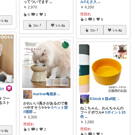
ってついでます
...
ル
#えさ入
...
￥
2,970
￥
4,200
売切れ
0
0
3
0
0
9
いいね
コレ
いいね
コレ
いいね
RY
marirun🐈猫多頭飼い
トフー
63mzk👦🏻👶🏻ˎˊ˗
るスト
かわいい!高さがあるので食
べやすそう✨✨✨
#ペット部
ねこちゃん、わんちゃんの
#猫部
...
フードボウル♥
#ポイント20
倍
...
￥
3,300
￥
1,080
売切れ
売切れ
0
0
2
いいね
0
0
2