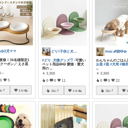
あゆ2児ママ
どり⌇ 子供と犬と暮らし
muu 👶🏻🐶🥨
夜祭！30名様限定1
#どり_犬猫グッズ𓅿
↑可愛い
わんちゃんのごはん
Fクーポン／ えさ皿
ペット用品🐶🐱 愛猫・愛犬
お皿
#皿
#犬用
#猫
用の
...
...
80～
￥
3,300
￥
3,300
0
5
0
0
11
0
0
22
レ
いいね
コレ
いいね
コレ