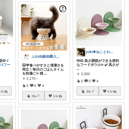
yuki🍀ねことわたし🐈‍⬛
ふわゆ|経由購入感謝です🧡
皿🐶
#
🐶🐱 高さ調節ができる便利
用
#フー
なフードボウル✨ ✔️ 高さが
🐱💛食べやすさと清潔さを
...
両立！毎日のごはんタイム
を快適に✨ 猫
...
￥
3,300
￥
2,170～
0
0
4
0
0
4
いいね
コレ
いいね
コレ
いいね