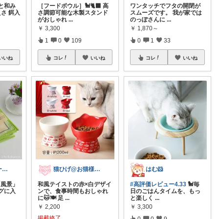
と和み
［フードボウル］🐩🐈‍⬛ 高
ワンタッチでフタの開閉が
えさ 餌入
さ調節可能な木製スタンド
スムーズです。 我が家では
がおしゃれ
...
のっぽさんに
...
￥
3,300
￥
1,870～
1
0
109
0
1
33
いいね
コレ
いいね
コレ
いいね
みほ｜アラサー主婦｜共働き｜2児育児中
猫ひげ@お猫様のお世話係🐾
はむ🐹
の「風景」
和風テイストの赤×白デザイ
#高評価レビュー4.33
🐩毎
グに入
ンで、食事時間もおしゃれ
日のごはんタイムを、もっ
に🐱🍽️ 足
...
と楽しく
...
￥
2,200
￥
3,300
掲載終了
0
0
9