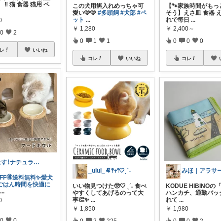
‼️ 猫 食器 猫用 ペ
この犬用餌入れめっちゃ可
【🐾家族時間がもっ
愛い🩷🩷
#多頭飼
#犬部
#ペ
そう】えさ皿 食器 
ット
...
れで毎日
...
0
￥
1,280
￥
2,400～
0
2
0
1
1
0
0
0
レ
いいね
コレ
いいね
コレ
はす⌇ナチュラルインテリア雑貨
_uiui_🐏𖤣𖥧𖥣🤍ˎˊ˗
OFF🉐送料無料✨愛犬
ごはん時間を快適に
いい物見つけた🥺🤍 ˎˊ˗ 食べ
KODUE HIBINO
...
やすくしてあげるのって大
ハンカチ、通勤バッ
事👏✨
...
れて
...
0
￥
1,850
￥
1,980
0
0
0
2
225
0
0
2