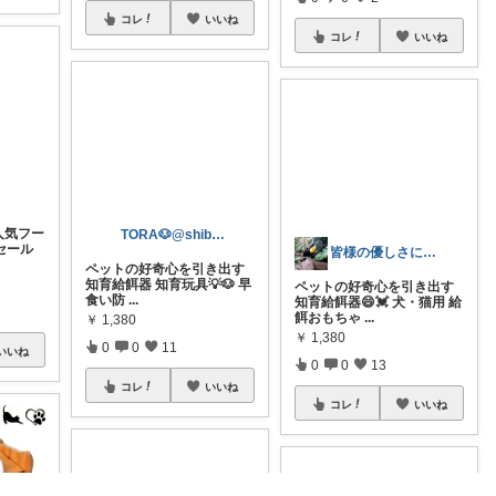
コレ
いいね
コレ
いいね
人気フー
セール
皆様の優しさに感謝です✨happyミルク
ペットの好奇心を引き出す
TORA🐶@shibadog_tora
知育給餌器😄💓 犬・猫用 給
餌おもちゃ
...
ペットの好奇心を引き出す
￥
1,380
知育給餌器 知育玩具💡🐶 早
いいね
食い防
...
0
0
13
￥
1,380
コレ
いいね
0
0
11
コレ
いいね