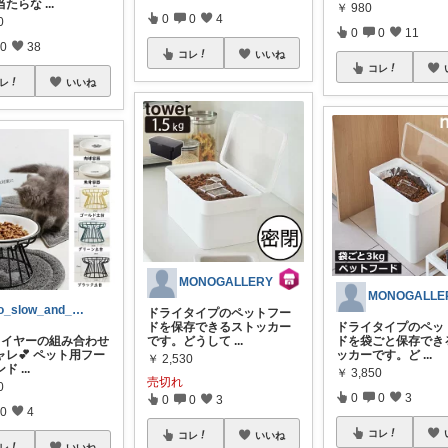
当たらな
...
￥
980
0
0
4
0
0
0
11
0
38
コレ
いいね
コレ
レ
いいね
MONOGALLERY
MONOGALLE
go_slow_and_smile
ドライタイプのペットフー
ドを保存できるストッカー
ドライタイプのペッ
ワイヤーの組み合わせ
です。どうして
...
ドを袋ごと保存でき
ャレ💕 ペット用フー
ッカーです。ど
...
￥
2,530
ンド
...
￥
3,850
売切れ
0
0
0
3
0
0
3
0
4
コレ
コレ
いいね
レ
いいね