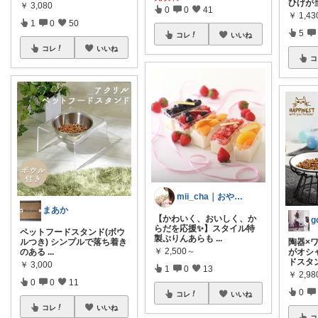
ひげが
￥
3,080
0
0
41
￥
1,43
1
0
50
5
コレ
いいね
コレ
いいね
コ
mii_cha｜おやつと暮らし🌷
まあか
【かわいく、おいしく、か
らだを応援✨】スタイル特
ペットフードスタンド(ボウ
製ぷりんあらも
...
陶器×
ルつき) シンプルで落ち着き
￥
2,500～
がオシ
のある
...
ドスタ
￥
3,000
1
0
13
￥
2,98
0
0
11
0
コレ
いいね
コレ
いいね
コ