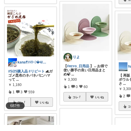
りよ
kanaｻﾝﾄﾘｰﾆ💎4/3感謝♡
【
#ʀɪʏᴏ_日用品
】←お得で
h
使い勝手の良い日用品まと
#5/25購入品
#リピート
🌊ガ
め🍃
...
【 再販
ゴメ昆布のネバネバにハマ
￥
3,300
ボウル 
って
...
さ
...
￥
1,180
1
0
60
￥
3,30
1
3
559
2
コレ
いいね
コレ
いいね
687
件
コ