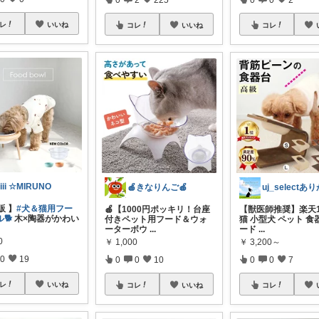
レ
いいね
コレ
いいね
コレ
iii ☆MIRUNO
🍎きなりんご🍎
販 】
#犬＆猫用フー
🍎【1000円ポッキリ！台座
【獣医師推奨】楽天1
🐕
木×陶器がかわい
付きペット用フード＆ウォ
猫 小型犬 ペット 食
ーターボウ
...
ード
...
0
￥
1,000
￥
3,200～
0
19
0
0
10
0
0
7
レ
いいね
コレ
いいね
コレ