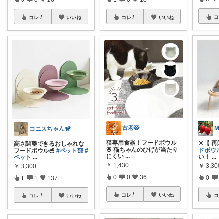
コ
コレ
いいね
コレ
いいね
古老😺
M
コニスちゃん🐒
猫専用食器！フードボウル
✴️【 再
高さ調整できるおしゃれな
🌸 猫ちゃんのひげが当たり
ドボウル
フードボウル🥣
#ペット部
#
にくい
...
い！
...
ペット
...
￥
1,430
￥
3,30
￥
3,300
0
0
36
0
1
1
137
コレ
いいね
コ
コレ
いいね