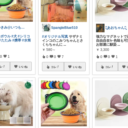
つきみ@いつもありがとうございます🙏
SpangleBlue510
ꪔ̤̮あおちゃんꪔ̤̥
トボウル
#犬
#シリコ
#オリジナル写真
サザナミ
強力なマグネットで
りたたみ
#携帯
#水筒
インコのこみつちゃんとさ
自由自在✨ 色味も可
くらちゃんに
...
お部屋に馴染
...
￥
580～
￥
3,300
0
1
0
0
7
0
0
1
レ
いいね
コレ
いいね
コレ