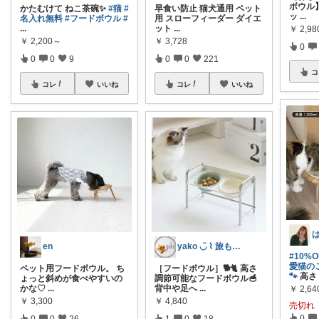
ボウル】 
かたむけて ねこ茶碗✨
#猫
#
早食い防止 猫犬通用 ペット
ッ
...
名入れ無料
#フードボウル
#
用 スローフィーダー ダイエ
...
ット
...
￥
2,98
￥
2,200～
￥
3,728
0
0
0
9
0
0
221
コ
コレ
いいね
コレ
いいね
en
yako ◡̈ ⌇ 旅も日常もおしゃれに
#10%
愛猫の
ペット用フードボウル。 ち
［フードボウル］🐕🐈 高さ
🐾
高さ
ょっと斜めが食べやすいの
調節可能なフードボウル🥣
かな♡
...
背中や足へ
...
￥
2,64
￥
3,300
￥
4,840
売切れ
0
0
0
26
1
0
18