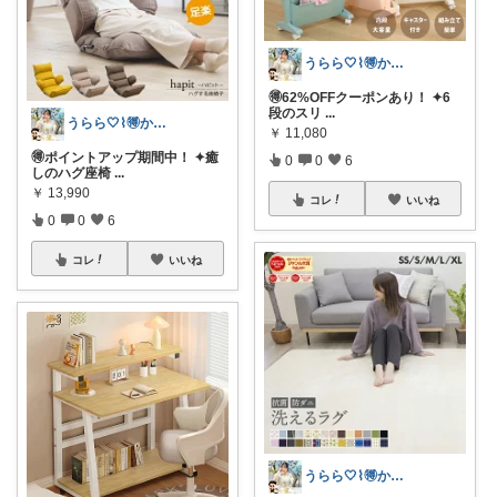
うらら🤍⌇🉐かわいい暮らし
🉐62%OFFクーポンあり！ ✦6
段のスリ
...
うらら🤍⌇🉐かわいい暮らし
￥
11,080
🉐ポイントアップ期間中！ ✦癒
0
0
6
しのハグ座椅
...
￥
13,990
コレ
いいね
0
0
6
コレ
いいね
うらら🤍⌇🉐かわいい暮らし