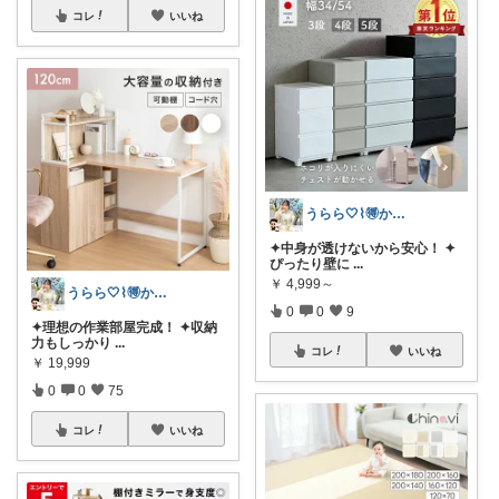
コレ
いいね
うらら🤍⌇🉐かわいい暮らし
✦中身が透けないから安心！ ✦
ぴったり壁に
...
￥
4,999～
うらら🤍⌇🉐かわいい暮らし
0
0
9
✦理想の作業部屋完成！ ✦収納
力もしっかり
...
コレ
いいね
￥
19,999
0
0
75
コレ
いいね