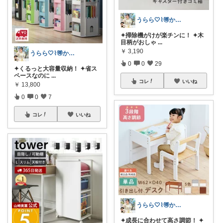
うらら🤍⌇🉐かわいい暮らし
✦掃除機がけが楽チンに！ ✦木
目柄がおしゃ
...
￥
3,190
うらら🤍⌇🉐かわいい暮らし
0
0
29
✦くるっと大容量収納！ ✦省ス
ペースなのに
...
コレ
いいね
￥
13,800
0
0
7
コレ
いいね
うらら🤍⌇🉐かわいい暮らし
✦成長に合わせて高さ調節！ ✦