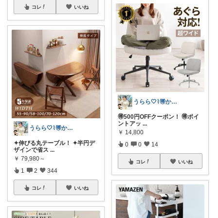
コレ
いいね
うらら🤍⌇🉐かわいい暮らし
🉐500円OFFクーポン！ 🉐ポイ
ントアッ
...
うらら🤍⌇🉐かわいい暮らし
￥
14,800
✦伸びる丸テーブル！ ✦半円デ
0
0
14
ザインで省ス
...
￥
79,980～
コレ
いいね
1
2
344
コレ
いいね