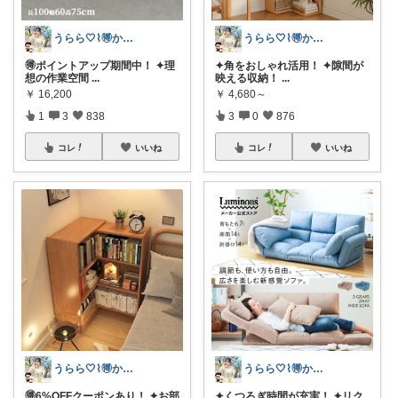
うらら🤍⌇🉐かわいい暮らし
うらら🤍⌇🉐かわいい暮らし
🉐ポイントアップ期間中！ ✦理
✦角をおしゃれ活用！ ✦隙間が
想の作業空間
...
映える収納！
...
￥
16,200
￥
4,680～
1
3
838
3
0
876
コレ
いいね
コレ
いいね
うらら🤍⌇🉐かわいい暮らし
うらら🤍⌇🉐かわいい暮らし
🉐6%OFFクーポンあり！ ✦お部
✦くつろぎ時間が充実！ ✦リク