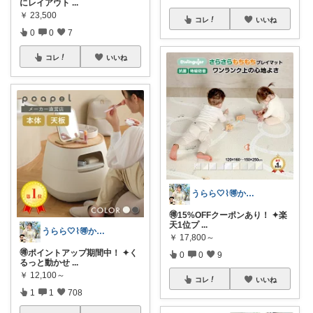
にレイアウト
...
￥
23,500
コレ
いいね
0
0
7
コレ
いいね
うらら🤍⌇🉐かわいい暮らし
🉐15%OFFクーポンあり！ ✦楽
天1位プ
...
うらら🤍⌇🉐かわいい暮らし
￥
17,800～
🉐ポイントアップ期間中！ ✦く
0
0
9
るっと動かせ
...
￥
12,100～
コレ
いいね
1
1
708