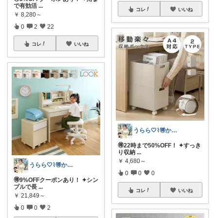
で有効活
...
コレ
いいね
￥
8,280～
0
2
22
コレ
いいね
うらら🤍⌇🉐かわいい暮らし
🉐22時まで50%OFF！ ✦すっき
り収納
...
￥
4,680～
うらら🤍⌇🉐かわいい暮らし
0
0
0
🉐9%OFFクーポンあり！ ✦シン
プルで長
...
コレ
いいね
￥
21,849～
0
0
2