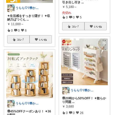
引き出し付き
...
￥
5,180～
うらら🤍⌇🉐かわいい暮らし
売切れ
✦生活感をすっきり隠す！ ✦収
0
0
5
納力ばつぐん
...
￥
11,000～
コレ
いいね
0
0
6
コレ
いいね
うらら🤍⌇🉐かわいい暮らし
🉐20時から50%OFF！ ✦散らか
り問題
...
うらら🤍⌇🉐かわいい暮らし
￥
3,680
🉐45%OFFクーポンあり！ ✦36
0
0
26