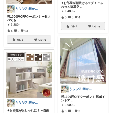
✦お部屋が垢抜けるラグ！ ✦ふ
わっと快適ラ
...
うらら🤍⌇🉐かわいい暮らし
￥
1,480～
🉐1000円OFFクーポン！ ✦省ス
0
0
4
ペでも
...
￥
6,280～
コレ
いいね
4
2
931
コレ
いいね
うらら🤍⌇🉐かわいい暮らし
🉐1300円OFFクーポン！ 🉐ポイ
ントア
...
うらら🤍⌇🉐かわいい暮らし
￥
3,900～
✦お部屋がおしゃれに！ ✦自由
0
0
3