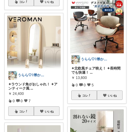
コレ
いいね
うらら🤍⌇🉐かわいい暮らし
✦北欧風チェア映え！ ✦長時間
でも快適！
...
うらら🤍⌇🉐かわいい暮らし
￥
13,800
✦ラウンド角がおしゃれ！ ✦ア
0
0
5
ンティーク風
...
￥
24,400
コレ
いいね
0
0
7
コレ
いいね