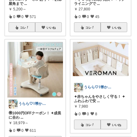
屋角まで
...
ライニングで
...
￥
5,200～
￥
27,800
0
0
571
0
0
45
コレ
いいね
コレ
いいね
うらら🤍⌇🉐かわいい暮らし
✦赤ちゃんをやさしく守る！ ✦
ふわふわで安
...
うらら🤍⌇🉐かわいい暮らし
￥
7,980
🉐1000円OFFクーポン！ ✦成長
0
0
8
に合わ
...
￥
18,979～
コレ
いいね
0
0
611