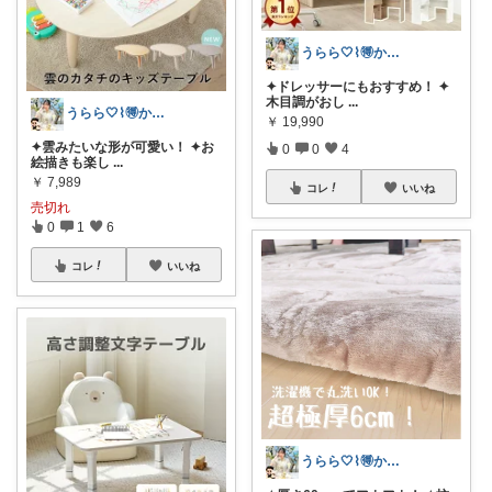
うらら🤍⌇🉐かわいい暮らし
✦ドレッサーにもおすすめ！ ✦
木目調がおし
...
うらら🤍⌇🉐かわいい暮らし
￥
19,990
✦雲みたいな形が可愛い！ ✦お
0
0
4
絵描きも楽し
...
￥
7,989
コレ
いいね
売切れ
0
1
6
コレ
いいね
うらら🤍⌇🉐かわいい暮らし