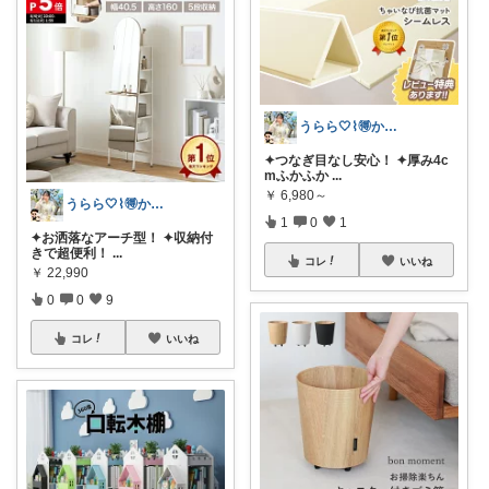
うらら🤍⌇🉐かわいい暮らし
✦つなぎ目なし安心！ ✦厚み4c
mふかふか
...
￥
6,980～
うらら🤍⌇🉐かわいい暮らし
1
0
1
✦お洒落なアーチ型！ ✦収納付
きで超便利！
...
コレ
いいね
￥
22,990
0
0
9
コレ
いいね