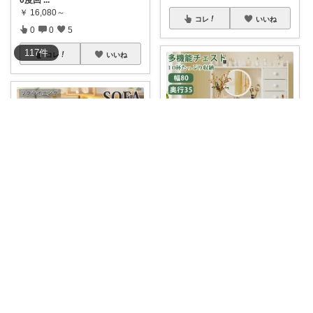
0度回
...
￥
16,080～
コレ
いいね
0
0
5
117
件
コレ
いいね
うらら🤍⌇🉐かわいい暮らし
✦収納力たっぷりで万能！ ✦お
部屋がすっき
...
うらら🤍⌇🉐かわいい暮らし
￥
10,999
✦可愛すぎるソファ！ ✦ピンク
0
0
5
のリクライナ
...
￥
28,680～
コレ
いいね
0
0
4