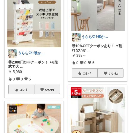
うらら🤍⌇🉐かわいい暮らし
🉐10%OFFクーポンあり！ ✦割
れないか
...
うらら🤍⌇🉐かわいい暮らし
￥
398～
🉐2300円OFFクーポン！ ✦6段
0
0
5
式で大
...
￥
5,980
コレ
いいね
0
0
5
コレ
いいね