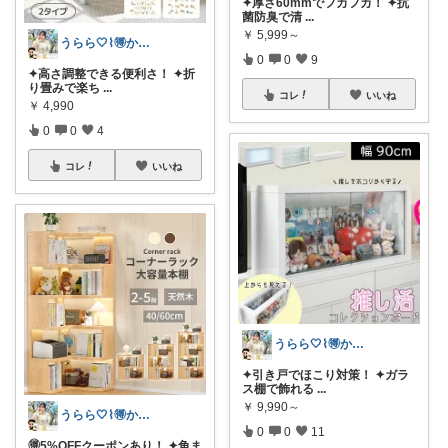
✦厚さ60mmでフカフカ！ ✦抗
菌防臭で清
...
￥
5,999～
うらら🤍⌇🉐かわいい暮らし
0
0
9
✦高さ調整できる便利さ！ ✦折
り畳みで楽ち
...
コレ
いいね
￥
4,990
0
0
4
コレ
いいね
うらら🤍⌇🉐かわいい暮らし
✦引き戸でほこり対策！ ✦ガラ
ス棚で飾れる
...
￥
9,990～
うらら🤍⌇🉐かわいい暮らし
0
0
11
🉐5%OFFクーポンあり！ ✦角ま