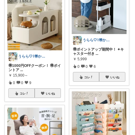
うらら🤍⌇🉐かわいい暮らし
🉐ポイントアップ期間中！ ✦キ
ャスター付き
...
うらら🤍⌇🉐かわいい暮らし
￥
5,999
🉐1000円OFFクーポン！ 🉐ポイ
0
0
6
ントア
...
￥
15,900～
コレ
いいね
0
0
9
コレ
いいね