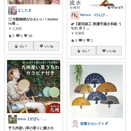
よしたま
hero.n のんびりお付き合いください
🏃‍♀️🫧動物柄がかわいい！mamo
ru扇
...
🌿【家田紙工 美濃手漉き和紙 う
ちわ 水う
...
￥
2,200
￥
9,900
0
0
36
0
0
2
コレ
いいね
コレ
いいね
misa【ずぼら・時短生活🙈】
栄養士セレクト💕
🎐九州産い草の香りに癒され