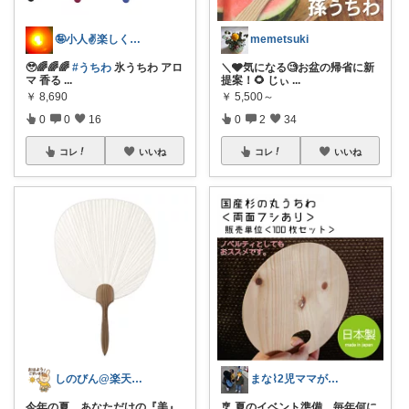
🤪小人✌️楽しくは〜い✌️😊⤴️
memetsuki
🥹🌈🌈🌈
#うちわ
氷うちわ アロ
＼🩶気になる🧐お盆の帰省に新
マ 香る
...
提案！🌻 じぃ
...
￥
8,690
￥
5,500～
0
0
16
0
2
34
コレ
いいね
コレ
いいね
しのびん@楽天Room
まな⌇2児ママが目指すゆとりある暮らし
今年の夏、あなただけの『美』
🎐 夏のイベント準備、毎年何に