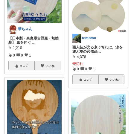
華ちゃん
tomomo
【日本製・奈良県吉野産・無塗
装】 風を仰ぐ
...
職人技が光る京うちわは、涼を
￥
1,210
運ぶ夏の必需品
...
0
0
1
￥
4,378
売切れ
コレ
いいね
0
0
1
コレ
いいね