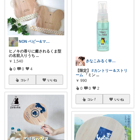
NON ベビー&マタニティ
ヒノキの香りに癒されるくま型
の名前入りうち
...
きなこみるく🌸乳がんサバイバーブロガー
￥
1,540
0
0
4
【限定】
#カントリー＆ストリ
ーム
「ミン
...
￥
990
コレ
いいね
0
0
2
コレ
いいね