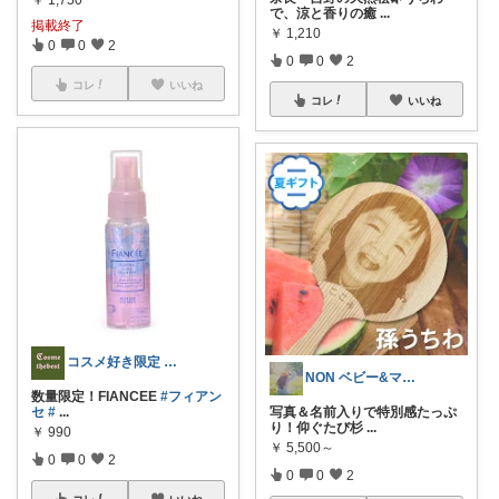
￥
1,750
で、涼と香りの癒
...
掲載終了
￥
1,210
0
0
2
0
0
2
コレ
いいね
コレ
いいね
コスメ好き限定 トップ表示 Google
NON ベビー&マタニティ
数量限定！FIANCEE
#フィアン
写真＆名前入りで特別感たっぷ
セ
#
...
り！仰ぐたび杉
...
￥
990
￥
5,500～
0
0
2
0
0
2