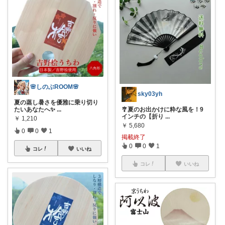
🌸しのぶROOM🌸
sky03yh
夏の蒸し暑さを優雅に乗り切り
🎐夏のお出かけに粋な風を！9
たいあなたへ✨
...
インチの【折り
...
￥
1,210
￥
5,680
0
0
1
掲載終了
0
0
1
コレ
いいね
コレ
いいね