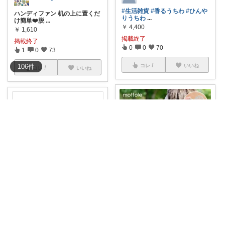
#生活雑貨
#香るうちわ
#ひんや
ハンディファン 机の上に置くだ
りうちわ
...
け簡単❤️脱
...
￥
4,400
￥
1,610
掲載終了
掲載終了
0
0
70
1
0
73
コレ
いいね
106
件
コレ
いいね
𝑆𝑛𝑜𝑤𝑓𝑙𝑎𝑘𝑒❄
たみ ありがとうございまｽ(*＞∇＜)
脱 うちわ宣言✨暑い夏を楽し
今年のリゾートのうちわ♪香り付
む。 アロマ
...
き(σ≧▽≦
...
￥
852
￥
3,563