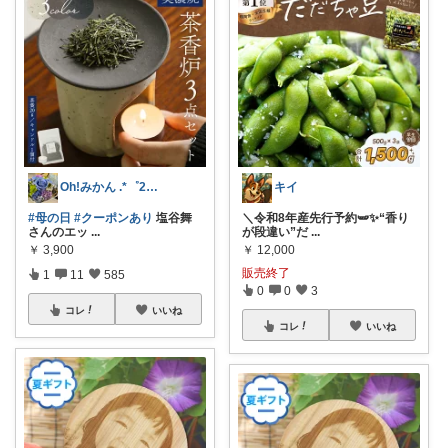
Oh!みかん .*゜25.5ご購入感謝
キイ
#母の日
#クーポンあり
塩谷舞
＼令和8年産先行予約🫛✨“香り
さんのエッ
...
が段違い”だ
...
￥
3,900
￥
12,000
販売終了
1
11
585
0
0
3
コレ
いいね
コレ
いいね