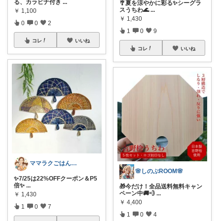
る、カラビナ付き
...
🎐夏を涼やかに彩る✨シーグラ
スうちわ🌊
...
￥
1,100
￥
1,430
0
0
2
1
0
9
コレ
いいね
コレ
いいね
ママラクごはんと暮らし
🌸しのぶROOM🌸
✨7/25は22%OFFクーポン＆P5
倍✨
...
🎁今だけ！全品送料無料キャン
ペーン中🚚💨
...
￥
1,430
￥
4,400
1
0
7
1
0
4