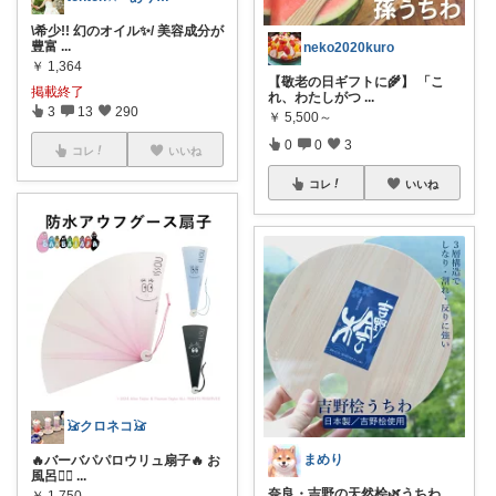
\希少!! 幻のオイル✨/ 美容成分が
豊富
...
neko2020kuro
￥
1,364
【敬老の日ギフトに🌾】 「こ
掲載終了
れ、わたしがつ
...
3
13
290
￥
5,500～
0
0
3
コレ
いいね
コレ
いいね
𓃠クロネコ𓃠
まめり
🔥バーバパパロウリュ扇子🔥 お
風呂🧖‍♀
...
奈良・吉野の天然桧🌿うちわ