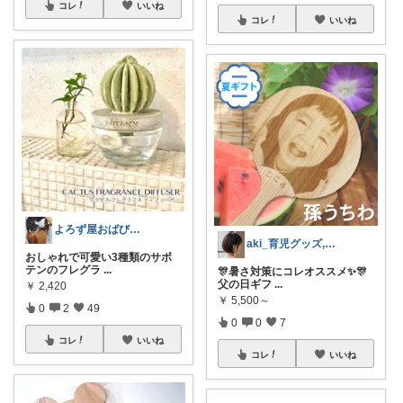
コレ
いいね
コレ
いいね
よろず屋おばび🍀ありがとう💖
aki_育児グッズ,ﾋﾞｼﾞﾈｽ書紹介
おしゃれで可愛い3種類のサボ
テンのフレグラ
...
🎊暑さ対策にコレオススメ✨️🎊
父の日ギフ
...
￥
2,420
￥
5,500～
0
2
49
0
0
7
コレ
いいね
コレ
いいね