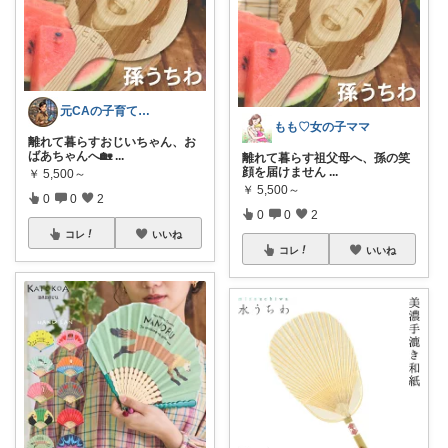
元CAの子育ておしゃれLife♡
もも♡女の子ママ
離れて暮らすおじいちゃん、お
ばあちゃんへ🏡
...
離れて暮らす祖父母へ、孫の笑
顔を届けません
...
￥
5,500～
￥
5,500～
0
0
2
0
0
2
コレ
いいね
コレ
いいね