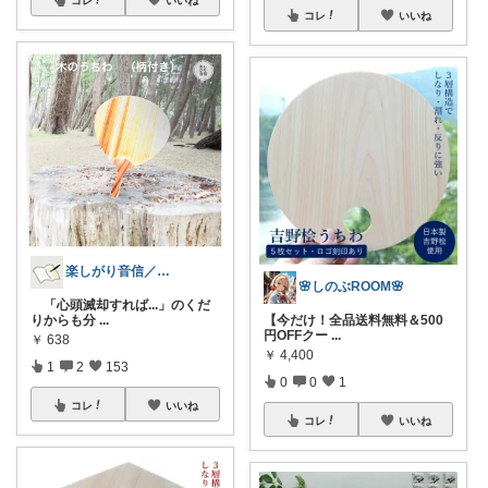
コレ
いいね
コレ
いいね
楽しがり音信／異世界感覚の日本生活
🌸しのぶROOM🌸
「心頭滅却すれば...」のくだ
【今だけ！全品送料無料＆500
りからも分
...
円OFFクー
...
￥
638
￥
4,400
1
2
153
0
0
1
コレ
いいね
コレ
いいね