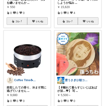
を纏いませんか
...
しようか悩み
...
￥
550
￥
15,620
0
0
0
0
0
4
コレ
いいね
コレ
いいね
Coffee Time☕️いいもの研究
雲うさぎ@朝コレ❤良質便利時短グッズ🐰
焙煎したての香り、冷ます間に
【👵離れて暮らすじいじばあば
逃げていません
...
が涙…💖】 写
...
￥
9,680
￥
5,500～
0
0
0
0
0
0