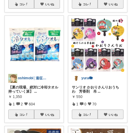
コレ
いいね
コレ
いいね
oshimobi│遠征オタク
yura🐘
【夏の現場、絶対に冷却タオル
サンリオ かおりさんりおうち
持っていく派】
...
わ 芳香剤 吊
...
￥
1,350
￥
550
1
2
604
1
0
70
コレ
いいね
コレ
いいね