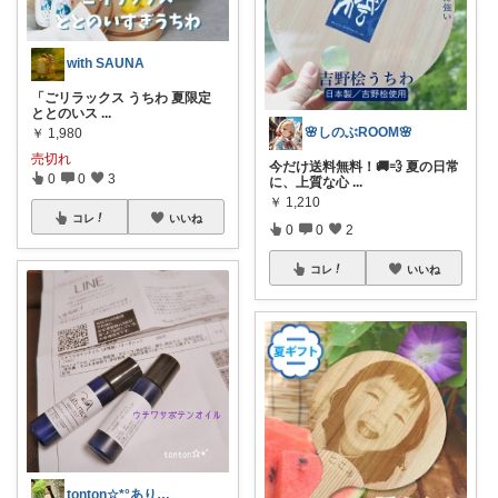
with SAUNA
「ごリラックス うちわ 夏限定
ととのいス
...
🌸しのぶROOM🌸
￥
1,980
売切れ
今だけ送料無料！🚚💨 夏の日常
0
0
3
に、上質な心
...
￥
1,210
コレ
いいね
0
0
2
コレ
いいね
tonton☆*°ありがとうございます♡