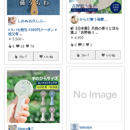
からだ整う発酵台所
しお𓃺お久しぶりです🛒
🍃【日本製】天然の香りと涼を
#スパセ割引
#300円クーポン
#
運ぶ「吉野桧う
...
祖父母
...
￥
4,400
￥
5,500～
0
0
1
6
18
76
コレ
いいね
コレ
いいね
tatsuya
Shoco🐈♡