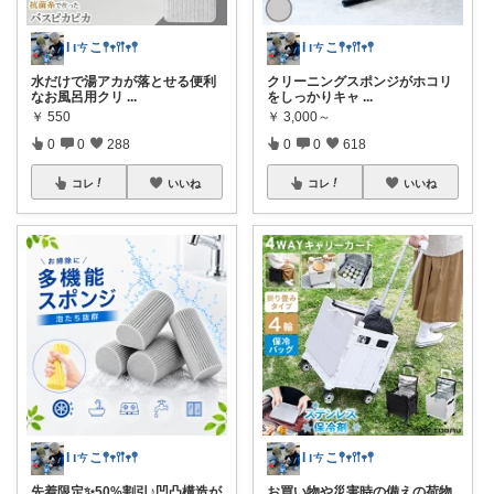
Ɩ ıㄘこ𖤣𖥧𖥣𖡡𖥧𖤣
Ɩ ıㄘこ𖤣𖥧𖥣𖡡𖥧𖤣
水だけで湯アカが落とせる便利
クリーニングスポンジがホコリ
なお風呂用クリ
...
をしっかりキャ
...
￥
550
￥
3,000～
0
0
288
0
0
618
コレ
いいね
コレ
いいね
Ɩ ıㄘこ𖤣𖥧𖥣𖡡𖥧𖤣
Ɩ ıㄘこ𖤣𖥧𖥣𖡡𖥧𖤣
先着限定✨50%割引♪凹凸構造が
お買い物や災害時の備えの荷物