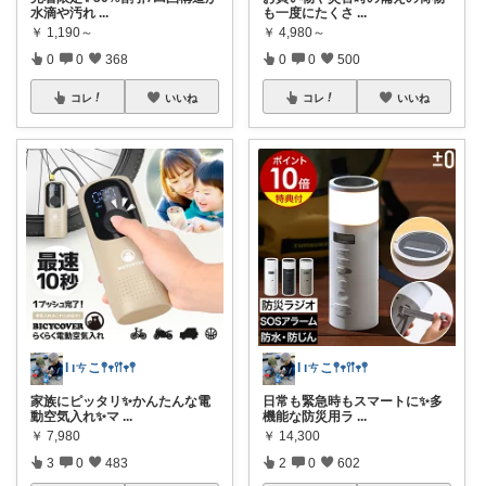
水滴や汚れ
...
も一度にたくさ
...
￥
1,190～
￥
4,980～
0
0
368
0
0
500
コレ
いいね
コレ
いいね
Ɩ ıㄘこ𖤣𖥧𖥣𖡡𖥧𖤣
Ɩ ıㄘこ𖤣𖥧𖥣𖡡𖥧𖤣
家族にピッタリ✨かんたんな電
日常も緊急時もスマートに✨多
動空気入れ✨マ
...
機能な防災用ラ
...
￥
7,980
￥
14,300
3
0
483
2
0
602