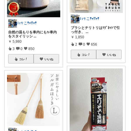
Ɩ ıㄘこ𖤣𖥧𖥣𖡡𖥧𖤣
Ɩ ıㄘこ𖤣𖥧𖥣𖡡𖥧𖤣
ブラシとチリトリはﾏｸﾞﾈｯﾄで引
っ付き、
...
自然の温もりを車内にも✨車内
をスタイリッシ
...
￥
1,850
￥
5,980
2
0
656
3
0
850
コレ
いいね
コレ
いいね