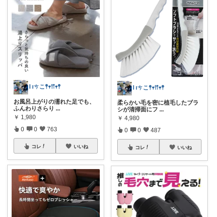
Ɩ ıㄘこ𖤣𖥧𖥣𖡡𖥧𖤣
Ɩ ıㄘこ𖤣𖥧𖥣𖡡𖥧𖤣
お風呂上がりの濡れた足でも、
柔らかい毛を密に植毛したブラ
ふんわりさらり
...
シが清掃面にフ
...
￥
1,980
￥
4,980
0
0
763
0
0
487
コレ
いいね
コレ
いいね