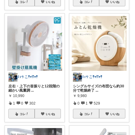
コレ
いいね
コレ
いいね
Ɩ ıㄘこ𖤣𖥧𖥣𖡡𖥧𖤣
Ɩ ıㄘこ𖤣𖥧𖥣𖡡𖥧𖤣
左右・上下の首振りと12段階の
シングルサイズの布団なら約30
細かい風量調
...
分で乾燥終了
...
￥
10,990
￥
9,980
1
0
302
0
1
529
コレ
いいね
コレ
いいね