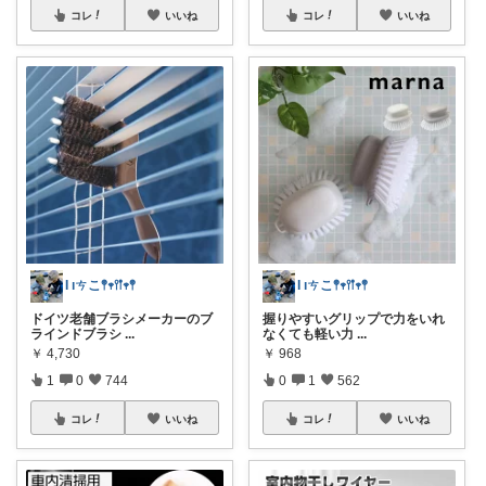
コレ
いいね
コレ
いいね
Ɩ ıㄘこ𖤣𖥧𖥣𖡡𖥧𖤣
Ɩ ıㄘこ𖤣𖥧𖥣𖡡𖥧𖤣
ドイツ老舗ブラシメーカーのブ
握りやすいグリップで力をいれ
ラインドブラシ
...
なくても軽い力
...
￥
4,730
￥
968
1
0
744
0
1
562
コレ
いいね
コレ
いいね