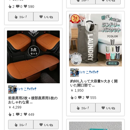
2
0
590
コレ
いいね
Ɩ ıㄘこ𖤣𖥧𖥣𖡡𖥧𖤣
約80L入って大容量✨大きく開
いた開口部で
...
Ɩ ıㄘこ𖤣𖥧𖥣𖡡𖥧𖤣
￥
1,950
0
2
555
前座席用2枚＋後部座席用1枚の
おしゃれな座
...
￥
4,299
コレ
いいね
1
2
449
コレ
いいね