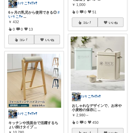
Ɩ ıㄘこ𖤣𖥧𖥣𖡡𖥧𖤣
￥
1,000
0
0
51
6ヶ月の乳児から使用できる◎
#
いㄘこ𖤣𖥧
...
￥
432
コレ
いいね
0
0
13
コレ
いいね
Ɩ ıㄘこ𖤣𖥧𖥣𖡡𖥧𖤣
おしゃれなデザインで、お米や
小麦粉の保存に
...
Ɩ ıㄘこ𖤣𖥧𖥣𖡡𖥧𖤣
￥
2,980～
0
0
450
キッチンや洗面台で活躍するち
ょい掛けタイプ
...
￥
10,780
コレ
いいね