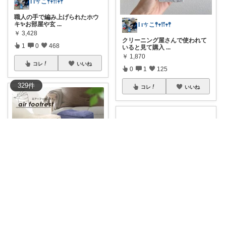
Ɩ ıㄘこ𖤣𖥧𖥣𖡡𖥧𖤣
職人の手で編み上げられたホウ
キ✨お部屋や玄
...
Ɩ ıㄘこ𖤣𖥧𖥣𖡡𖥧𖤣
￥
3,428
クリーニング屋さんで使われて
1
0
468
いると見て購入
...
￥
1,870
コレ
いいね
0
1
125
329
件
コレ
いいね
Ɩ ıㄘこ𖤣𖥧𖥣𖡡𖥧𖤣
長距離の移動、デスクワーク、
車中泊など様々
...
Ɩ ıㄘこ𖤣𖥧𖥣𖡡𖥧𖤣
￥
3,480～