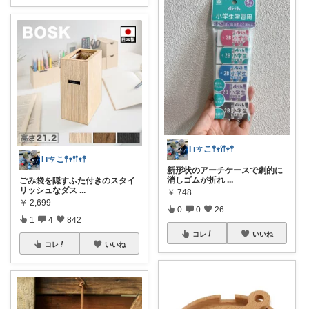
Ɩ ıㄘこ𖤣𖥧𖥣𖡡𖥧𖤣
Ɩ ıㄘこ𖤣𖥧𖥣𖡡𖥧𖤣
新形状のアーチケースで劇的に
消しゴムが折れ
...
ごみ袋を隠すふた付きのスタイ
リッシュなダス
...
￥
748
￥
2,699
0
0
26
1
4
842
コレ
いいね
コレ
いいね