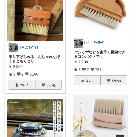
Ɩ ıㄘこ𖤣𖥧𖥣𖡡𖥧𖤣
Ɩ ıㄘこ𖤣𖥧𖥣𖡡𖥧𖤣
パンくずなどを素早く掃除でき
るコンパクトで
...
吊り下げられる、おしゃれなほ
うきとちりとり
...
￥
7,700
￥
2,500
3
2
757
3
2
1166
コレ
いいね
コレ
いいね