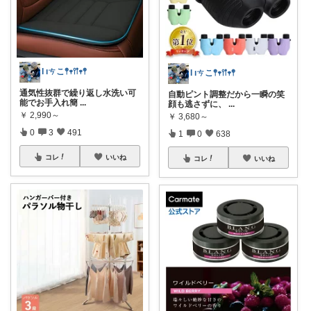
Ɩ ıㄘこ𖤣𖥧𖥣𖡡𖥧𖤣
Ɩ ıㄘこ𖤣𖥧𖥣𖡡𖥧𖤣
通気性抜群で繰り返し水洗い可
自動ピント調整だから一瞬の笑
能でお手入れ簡
...
顔も逃さずに、
...
￥
2,990～
￥
3,680～
0
3
491
1
0
638
コレ
いいね
コレ
いいね