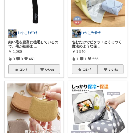
Ɩ ıㄘこ𖤣𖥧𖥣𖡡𖥧𖤣
Ɩ ıㄘこ𖤣𖥧𖥣𖡡𖥧𖤣
細い毛を豊富に植毛しているの
包むだけでピタッ！とくっつく
で、毛が細部ま
...
魔法のような保
...
￥
1,080
￥
1,540
0
0
461
1
1
556
コレ
いいね
コレ
いいね