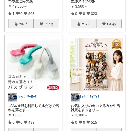
つや生ごみの臭
...
固形タイプの多
...
￥
49,500～
￥
3,560～
1
0
503
0
0
323
コレ
いいね
コレ
いいね
Ɩ ıㄘこ𖤣𖥧𖥣𖡡𖥧𖤣
Ɩ ıㄘこ𖤣𖥧𖥣𖡡𖥧𖤣
ゴムのﾁｶﾗを利用して水だけで汚
お気に入りのぬいぐるみや生活
れを落とす
...
雑貨をすっきり
...
￥
1,650
￥
3,388～
0
0
493
0
0
515