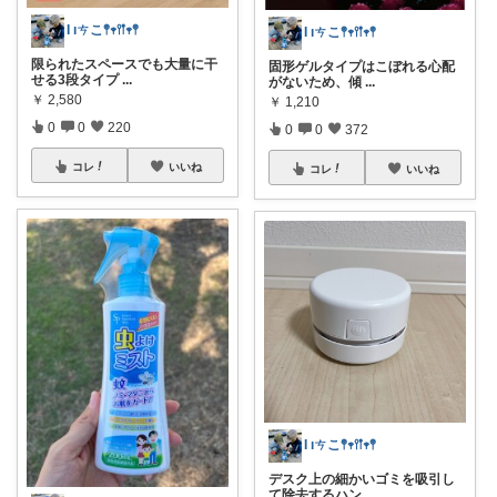
Ɩ ıㄘこ𖤣𖥧𖥣𖡡𖥧𖤣
Ɩ ıㄘこ𖤣𖥧𖥣𖡡𖥧𖤣
限られたスペースでも大量に干
固形ゲルタイプはこぼれる心配
せる3段タイプ
...
がないため、傾
...
￥
2,580
￥
1,210
0
0
220
0
0
372
コレ
いいね
コレ
いいね
Ɩ ıㄘこ𖤣𖥧𖥣𖡡𖥧𖤣
デスク上の細かいゴミを吸引し
て除去するハン
...