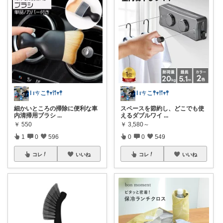
Ɩ ıㄘこ𖤣𖥧𖥣𖡡𖥧𖤣
Ɩ ıㄘこ𖤣𖥧𖥣𖡡𖥧𖤣
細かいところの掃除に便利な車
スペースを節約し、どこでも使
内清掃用ブラシ
...
えるダブルワイ
...
￥
550
￥
3,580～
1
0
596
0
0
549
コレ
いいね
コレ
いいね