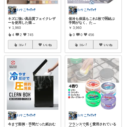
Ɩ ıㄘこ𖤣𖥧𖥣𖡡𖥧𖤣
Ɩ ıㄘこ𖤣𖥧𖥣𖡡𖥧𖤣
キズに強い高品質フェイクレザ
保冷も保温もこれ1枚で🆗結ぶ
ーを使用した猫
...
手間がなく、た
...
￥
1,960
￥
3,960
4
2
745
0
0
456
コレ
いいね
コレ
いいね
Ɩ ıㄘこ𖤣𖥧𖥣𖡡𖥧𖤣
Ɩ ıㄘこ𖤣𖥧𖥣𖡡𖥧𖤣
今まで面倒・手間だった紙おむ
フランスで長く愛用されている