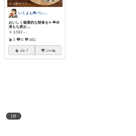
いくよん☘️パンのある暮らし✨
おいしく健康的な朝食を✨ ☘️冷
凍もち麦お
...
￥
3,582～
3
0
862
コレ
いいね
1
件