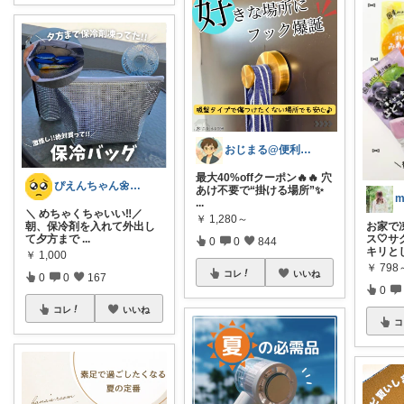
おじまる@便利雑貨🧼ファション👚
最大40%offクーポン🔥🔥 穴
ぴえんちゃん🌼爆買い比較ママ
あけ不要で“掛ける場所”✨
...
＼ めちゃくちゃいい‼️／
￥
1,280～
お家で
朝、保冷剤を入れて外出し
ス🤍
て夕方まで
...
0
0
844
キリと
￥
1,000
￥
798
コレ
いいね
0
0
167
0
コレ
いいね
コ