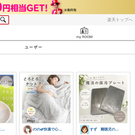
楽天トップへ
お知らせ
ユーザー
まちゃ＊ちょこっとご褒美スイーツ×暮らし
のの🌿快適で心地よい暮らし♡
すず 難聴児のママ🦻