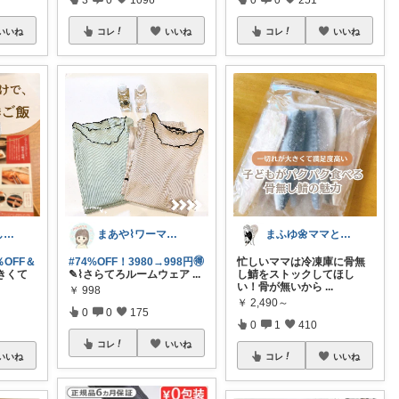
いいね
コレ
いいね
コレ
いいね
hana‎‎⚘⡱美味しい暮らし🤍𐙚
まあや⌇ワーママの暮らしとインテリア𓍯
まふゆ🌼ママと子ども服
OFF＆
#74%OFF！3980→998円🉐
忙しいママは冷凍庫に骨無
きくて
✎⌇さらてろルームウェア
...
し鯖をストックしてほし
い！骨が無いから
...
￥
998
￥
2,490～
0
0
175
0
1
410
コレ
いいね
いいね
コレ
いいね