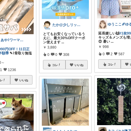
たか@少しリッチな生活がしたいパパ
延長嬉しい🙌
#1枚9
とてもお安くなっているう
キッズ＆メンズも増
えに、最大30%OFFクーポ
まあや⌇ワーママの暮らしとインテリア𓍯
😍 暑い
...
ン使えます
...
￥
998
￥
3,880
990円OFF！11日正
額🉐
✎⌇骨取り無塩
0
2
587
0
0
308
90～
コレ
コレ
いいね
1
1236
レ
いいね