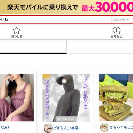
詳細検索
見つける
みなみ⌇
ビギりんご🍎楽する暮らし🏠