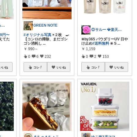
ゆうここ🥖ゆるっと楽しくお得な暮らしꕤ
GREEN NOTE
😊サルー 💎楽天ダイヤモンド会員✨
99円〜
#オリジナル写真
×２枚 🍳
えてた
【コンロの掃除、まだゴシ
❇️by365 パウダリーUV 日や
ゴシ消耗し
...
け止め
#送料無料
❇️ S
...
￥
990～
￥
1,159
0
6
232
0
2
153
いいね
コレ
いいね
コレ
いいね