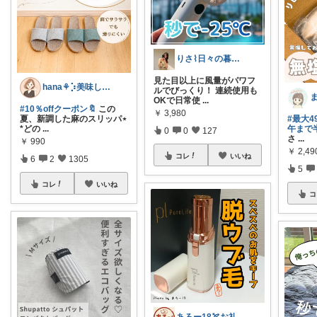
りさ⌇日々の暮らしをちょっと素敵に
見た目以上に風量がパワフ
hana‎‎⚘⡱美味しい暮らし🤍𐙚
ルでびっくり！ 連続使用も
OKで日常使
...
#10％offクーポン🔖
この
￥
3,980
#最大4
夏、新調した麻のスリッパ⋆
午まで半
*どの
...
0
0
127
さ
...
￥
990
￥
2,4
コレ
いいね
6
2
1305
5
コレ
いいね
コ