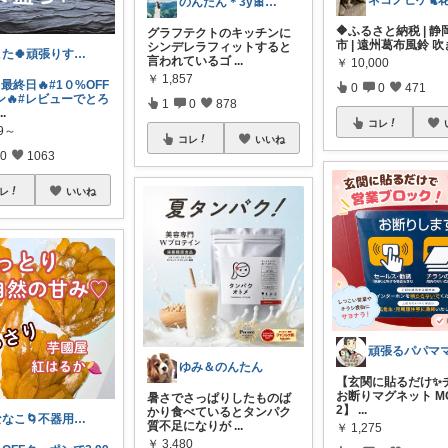
のんたん＊3y🎀1y👶🏻🍼
🔶ふるさと納税 | 
グラフテクトのキッチンに
市 | 遠州葛布風鈴 吹
シンデレラフィットすると
こた🍀頑張りすぎない主婦
言われているゴ
...
￥
10,000
￥
1,857
最終日🔥
#1０%OFF
0
0
471
🔥
#レビューでとろ
1
0
878
...
コレ
99～
コレ
いいね
0
1063
レ
いいね
ゆみ＆のんたん
【玄関に貼るだけ✨
お断りマグネット MG
暑さでさっぱりしたものば
2】
...
かり食べているとタンパク
ななこ🌀不器用ママ￤家事＆育児グッズ
質不足になりが
...
￥
1,275
￥
3,480