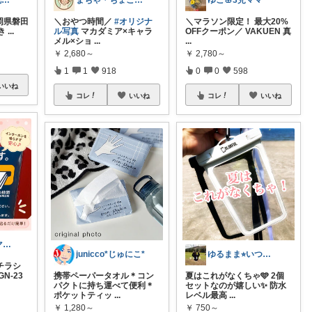
ネコノヒゲ🐈花好きオタクの庭🪴
まちゃ＊ちょこっとご褒美スイーツ×暮らし
ゆこ🌸3児ママ
静岡県磐田
＼おやつ時間／
#オリジナ
＼マラソン限定！ 最大20%
き
...
ル写真
マカダミア×キャラ
OFFクーポン／ VAKUEN 真
メル×ショ
...
...
￥
2,680～
￥
2,780～
1
1
918
0
0
598
いいね
コレ
いいね
コレ
いいね
頑張るパパママ応援隊@育児・子供用品紹介
junicco*じゅにこ*
ゆるまま⭐︎いつもありがとうございます✨
チラシ
N-23
携帯ペーパータオル＊コン
夏はこれがなくちゃ🩵 2個
パクトに持ち運べて便利＊
セットなのが嬉しい✨ 防水
ポケットティッ
...
レベル最高
...
￥
1,280～
￥
750～