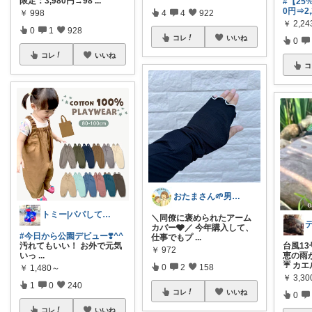
限定：3,980円→98
...
#【25
0円⇒2
4
4
922
￥
998
￥
2,24
0
1
928
コレ
いいね
0
コレ
いいね
コ
おたまさん🌱男の子ママ
トミー|パパしてます^^
＼同僚に褒められたアーム
カバー🩶／ 今年購入して、
#今日から公園デビュー❣️^^
仕事でもプ
...
台風1
汚れてもいい！ お外で元気
￥
972
恵の雨
いっ
...
☔️ カエ
0
2
158
￥
1,480～
￥
3,30
1
0
240
コレ
いいね
0
コレ
いいね