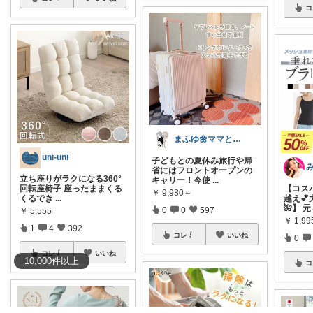
コ
まふゆ🌼ママと子ども服
uni-uni
子どもとの夏休み旅行や帰
省にはフロントオープンの
立ち座りがラクになる360°
キャリー！今使
...
【コス
回転座椅子 座ったままくる
￥
9,980～
越え
くるでき
...
🌺】 
0
0
597
￥
5,555
￥
1,99
1
4
392
コレ
いいね
0
コレ
いいね
10,000
件
以上
コ