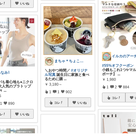
レ
いいね
まちゃ＊ちょこっとご褒美スイーツ×暮らし
#55%オフクーポン
小銭もこれ1つ✨マ
＼おやつ時間／
#オリジナ
みなみ⌇
ポーチ】
...
ル写真
誕生日に家族と食べ
るために購
...
￥
1,980
パも着心地も●ニクロ
￥
3,180～
大人気のブラトップ
1
2
884
元々
...
1
1
902
5
コレ
コレ
いいね
1
890
レ
いいね