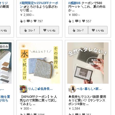
オリジ
#期間限定✨15%OFFクーポ
#感謝8/6
クーポンで580
の断面
ン
🌿とろけるような肌ざわ
円〜☺️✨ ＼これ、夏の外出
り♡思
...
か
...
￥
2,980～
￥
880～
0
0
797
1
0
557
いいね
コレ
いいね
コレ
いいね
りえ🌸ごきげんな暮らし🏠🌿
りんご🍎低身長ママ👖＆キッズアイテム
べる~暮らし×家事をラクに快適に
に物を置
【40%OFFクーポン】✨ 人
🔔長持ちでコスパ抜群 愛用
が出ち
気なので実際に買って試し
＆リピ買い♡【サンサンス
てみまし
...
ポンジ4個セ
...
￥
300～
￥
1,584
3
0
1096
0
0
251