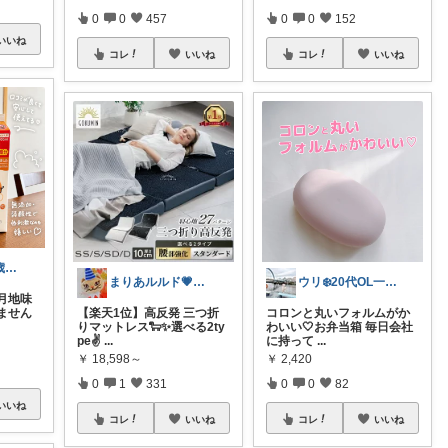
0
0
457
0
0
152
いいね
コレ
いいね
コレ
いいね
ゆちゃまる⌇ 0歳ベビーとママ楽グッズ
まりあルルド💗ご購入感謝です💗
ウリ‪❄️20代OL一人暮らしセレクト
月地味
ません
【楽天1位】高反発 三つ折
コロンと丸いフォルムがか
りマットレス🐑✨️選べる2ty
わいい‎🤍お弁当箱 毎日会社
pe✌
...
に持って
...
￥
18,598～
￥
2,420
0
1
331
0
0
82
いいね
コレ
いいね
コレ
いいね