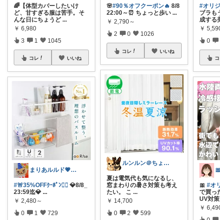
🌈【体型カバーしたいけ
🌸
#90％オフクーポン🔥
8/8
#オリ
ど、甘すぎる服は苦手。そ
22:00～⏰ ちょっと歩い
...
ブラも
んな日にちょうど
...
成する
￥
2,790～
￥
6,980
￥
5,5
2
0
1026
3
1
1045
0
コレ
いいね
コレ
いいね
コ
ルンルン＠ちょいラク暮らし
まりあルルド💗ご購入感謝です💗
夏は電気代も気になるし、
#🚨35%OFFｸｰﾎﾟﾝ❤️‍🔥
💎8/8_
窓まわりの暑さ対策も考え
🎀
#オ
23:59迄💎
...
たい。 こ
...
で買っ
UV対策
￥
2,480～
￥
14,700
￥
6,4
0
1
729
0
2
599
0