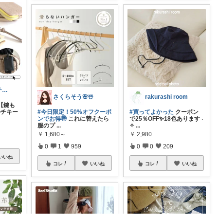
イルカのアーチ🐬🌈朝コレ
さくらそう‪🌸☃️
rakurashi room
【鍵も
ルチキー
#今日限定！50%オフクーポ
#買ってよかった
クーポン
ンでお得🉐
これに替えたら
で25％OFF✨18色あります ˖
服のプ
...
✧
...
￥
1,680～
￥
2,980
0
1
959
0
0
209
いいね
コレ
いいね
コレ
いいね