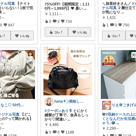
ジナル写真
【ナイト
＼抹茶好きさん／
#
75%OFF!【期間限定：1,11
ういらない！1枚で完
ナル写真
２層仕立て
0円～1,999円】💖 暑い
...
美
...
が気になり
...
￥
1,111～
90～
￥
1,431
0
3
734
0
847
1
0
750
コレ
いいね
レ
いいね
コレ
hana‎‎⚘⡱美味しい暮らし🤍𐙚
🎀なこ♡︎ 50代主婦の"買って正解"
#クーポンあり🔖
とにかく
リジナル写真
【どこ
🌸
#収納ケースの上
縫製が丁寧で、金具もしっ
たの?って聞かれる】
くとなんだか生活感
かり♡間違い
...
...
ゃう..😂
...
￥
4,480
90～
￥
2,299～
5
0
1188
0
1228
1
0
1118