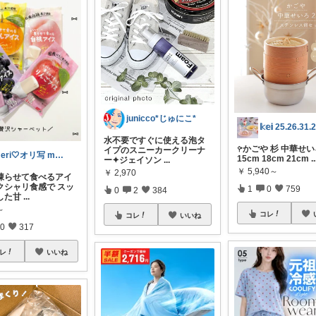
junicco*じゅにこ*
水不要ですぐに使える泡タ
𖧤かごや 杉 中華せいろ
イプのスニーカークリーナ
meri🤍オリ写 main
15cm 18cm 21cm
..
ー✦ジェイソン
...
￥
5,940～
￥
2,970
凍らせて食べるアイ
サクシャリ食感で スッ
1
0
759
0
2
384
した甘
...
～
コレ
コレ
いいね
0
317
レ
いいね