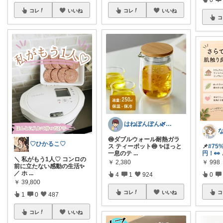
コレ
いいね
コレ
いいね
コ
はねぽんぽん🌿朝コレ4時に変更🌿
🍥ダブルウォール耐熱ガラ
♡ひかるこ♡
ス ティーポット🍥 ✨ほっと
📌
#75%
一息のテ
...
円！👀
＼ 私がもう1人♡ コンロの
￥
2,380
￥
998
前に立たない感動の生活✨
／ ホ
...
4
1
924
0
￥
39,800
コレ
いいね
コ
1
0
487
コレ
いいね