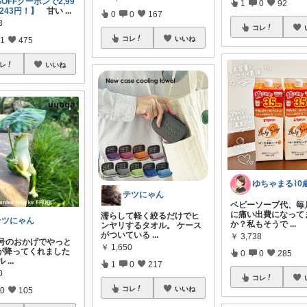
%OFFクーポンで2,99
1
0
92
,243円！】
甘い
...
0
0
167
3
コレ
コレ
いいね
1
475
レ
いいね
テツにゃん
ベビーソープ代、毎
に痛い出費になって
濡らして軽く絞るだけでヒ
テツにゃん
か？私もそうで
...
ンヤリするタオル。 ケース
がついている
...
￥
3,738
3号のおかげでやっと
￥
1,650
が降ってくれました
0
0
285
ル
...
1
0
217
0
コレ
コレ
いいね
0
105