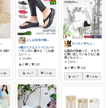
よしお生活🥕朝6時頃コレ👟
𝕜𝕖𝕚 25.26.31.2日💓
ルンルン＠ちょいラク暮らし
#妻のリクエスト
#リカバリ
 2段𖧤
ーサンダル
妻から「これ欲
お風呂の収納って、 チビチ
.
しい！
...
ビ買い足しているうちに 結
局ごちゃつ
...
￥
12,980
￥
2,970～
0
1
287
0
0
598
いいね
コレ
いいね
コレ
いいね