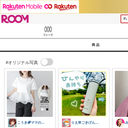
ROOM
Feed
商品
#オリジナル写真
こうき🌈ママの着痩せ服&快適な暮らし
りえ🌸ごきげんな暮らし🏠🌿