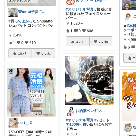
あろー18🏹お礼はプロフにて
#オリジナル写真
5枚 娘と妻
🐯ten ///子育て暮らしの愛用品
に頼まれた フェイスシェー
バー
...
#買ってよかった
Shupatto
￥
1,620～
シュパット コンパクトバッ
🔥
#本日
...
クーポン
1
0
606
～り枕
￥
2,490
￥
4,9
コレ
いいね
1
0
610
6
コレ
いいね
コ
お洒落ペンギン🐧暮らし×ときめき
#オリジナル写真
#2セット
nori__🌷
で1000円
買い回りにもおす
すめ
...
75%OFF!【8/4 10時〜24H
￥
500