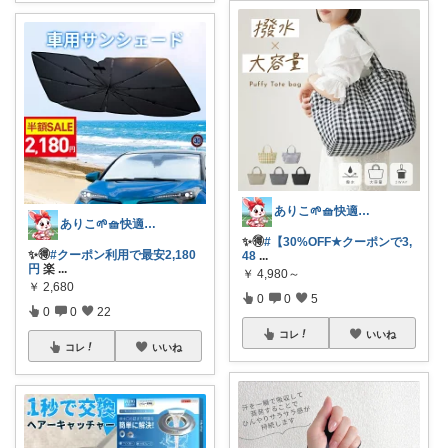
ありこ🌱🧺快適な暮らし雑貨🌻
ありこ🌱🧺快適な暮らし雑貨🌻
✨️🉐
#【30%OFF★クーポンで3,
✨️🉐
#クーポン利用で最安2,180
48
...
円
楽
...
￥
4,980～
￥
2,680
0
0
5
0
0
22
コレ
いいね
コレ
いいね