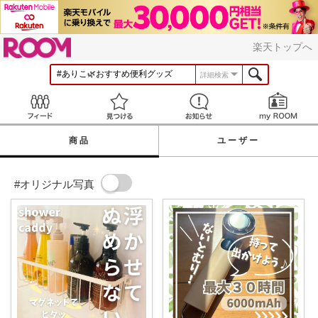
ROOM
楽天トップへ
詳細検索
Feed
見つける
お知らせ
商品
ユーザー
#オリジナル写真