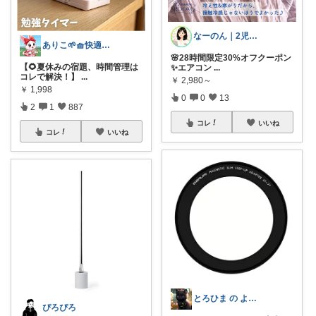
なーのん｜2児ワーママ＊育児/時短
ありこ🌱🧺快適な暮らし雑貨🌻
🌸28時間限定30%オフクーポン
【🌻夏休みの宿題、時間管理は
✨エアコン
...
コレで解決！】
...
￥
2,980～
￥
1,998
0
0
13
2
1
887
コレ
いいね
コレ
いいね
とろひま の よろず屋～お得な商品たち～
ぴろぴろ