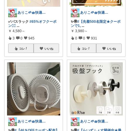
ありこ🌱🧺快適な暮らし雑貨🌻
ありこ🌱🧺快適な暮らし雑貨🌻
✅バスラック
#65%オフクーポ
✨️🉐
#【先着500名限定★クーポ
ン❤️‍🔥
...
ンで1,
...
￥
4,580～
￥
3,980～
3
0
945
0
0
931
コレ
いいね
コレ
いいね
ありこ🌱🧺快適な暮らし雑貨🌻
ありこ🌱🧺快適な暮らし雑貨🌻
✨️🉐
#【46％OFFクーポン配布】
✨️🉐
#【らいずふぇす開催中★最