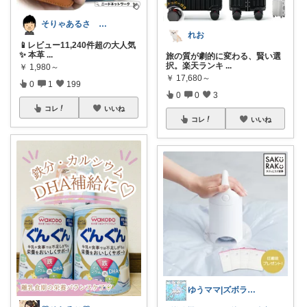
そりゃあるさ X@soryaarusa
れお
📱レビュー11,240件超の大人気
✨ 本革
...
旅の質が劇的に変わる、賢い選
択。楽天ランキ
...
￥
1,980～
￥
17,680～
0
1
199
0
0
3
コレ
いいね
コレ
いいね
ゆうママ|ズボラ主婦|☺️