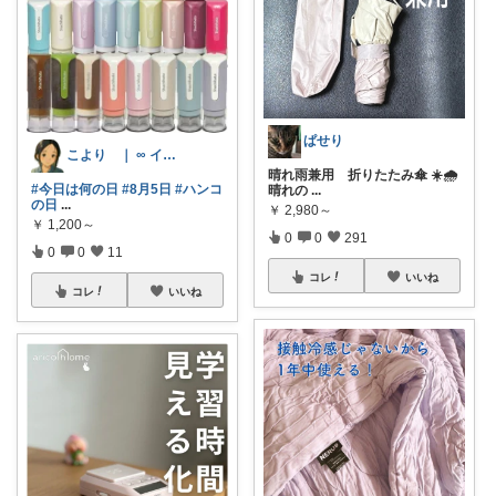
ぱせり
こより ｜ ∞ イヤイライケレ ∞
晴れ雨兼用 折りたたみ傘 ☀️🌧️
#今日は何の日
#8月5日
#ハンコ
晴れの
...
の日
...
￥
2,980～
￥
1,200～
0
0
291
0
0
11
コレ
いいね
コレ
いいね