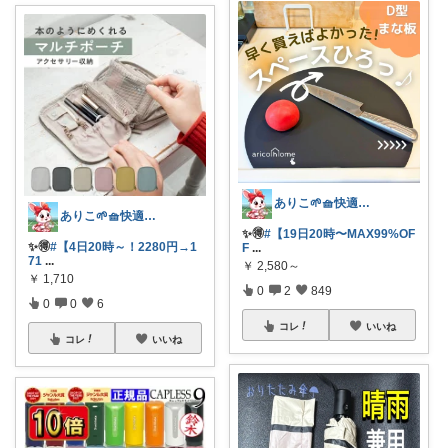
ありこ🌱🧺快適な暮らし雑貨🌻
ありこ🌱🧺快適な暮らし雑貨🌻
✨️🉐
#【19日20時〜MAX99%OF
✨️🉐
#【4日20時～！2280円→1
F
...
71
...
￥
2,580～
￥
1,710
0
2
849
0
0
6
コレ
いいね
コレ
いいね