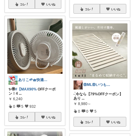
コレ
いいね
コレ
いいね
ありこ🌱🧺快適な暮らし雑貨🌻
🦋ML🦋いつもありがとう💓
✨️🉐
#【MAX90%
OFFクーポ
ン！4
...
- ̗̀今なら【79%OFFクーポン】
あり
...
￥
6,240
￥
8,980～
0
5
932
0
0
5
コレ
いいね
コレ
いいね