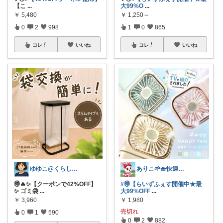
【こ
...
大99%O
...
￥
5,480
￥
1,250～
0
2
998
1
0
865
コレ
いいね
コレ
いいね
ゆゆこ@くらしを楽に便利に✨
ありこ🌱🧺快適な暮らし雑貨🌻
🉐🔥✨【クーポンで42%OFF】
#🉐【らいずふぇす開催中★最
✨ ゴミ袋
...
大99%OFF
...
￥
3,960
￥
1,980
売切れ
0
1
590
0
2
882