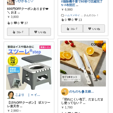
♡ひかるこ♡
#揃除機不要で60秒で圧縮完了
✨
#布団圧
...
600円OFFクーポンあります❤️
￥
6,980
＼ おま
...
ハムマメ🐶イ
...
さんのコレ！
￥
3,800
0
0
13
0
0
37
コレ
いいね
コレ
いいね
のちのち🏠主婦のお買い物room
こより ｜ ∞ イヤイライケレ ∞
「切れにくい包丁、だましだま
【15%OFFクーポン】 🛒スツー
し使ってない？
...
レ楽天市
...
￥
1,780
￥
2,980～