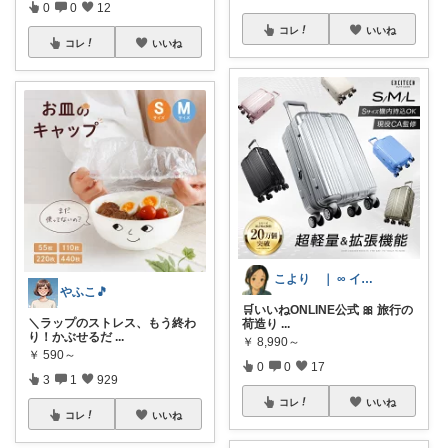
0
0
12
コレ
いいね
コレ
いいね
こより ｜ ∞ イヤイライケレ ∞
やふこ🎵
🛒いいねONLINE公式 🎀 旅行の
＼ラップのストレス、もう終わ
荷造り
...
り！かぶせるだ
...
￥
8,990～
￥
590～
0
0
17
3
1
929
コレ
いいね
コレ
いいね