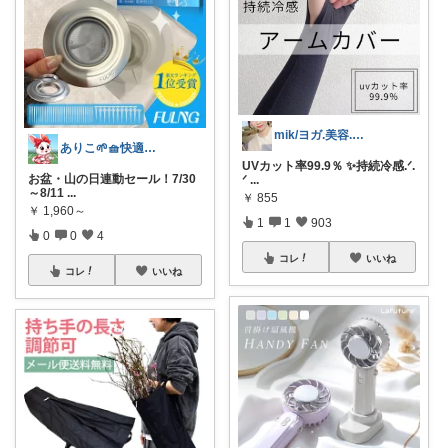
mik/ヨガ.美容.ファッション𓂃.✿
ありこ🌱🧺快適な暮らし雑貨🌻
UVカット率99.9％ ✨持続冷感.ᐟ.
お盆・山の日連動セール！7/30
ᐟ
...
～8/11
...
￥
855
￥
1,960～
1
1
903
0
0
4
コレ
いいね
コレ
いいね