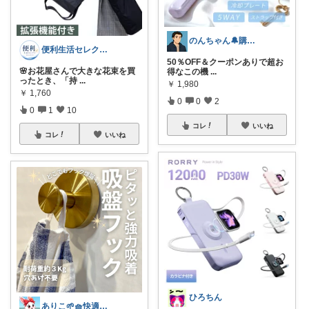
のんちゃん🔔購入感謝です✨
便利生活セレクト🔔
50％OFF＆クーポンありで超お
🌸お花屋さんで大きな花束を買
得なこの機
...
ったとき、「持
...
￥
1,980
￥
1,760
0
0
2
0
1
10
コレ
いいね
コレ
いいね
ひろちん
ありこ🌱🧺快適な暮らし雑貨🌻