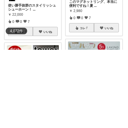
このマグネットリング、本当に
使い勝手抜群のスタイリッシュ
便利ですね！夏
...
シューホーン！
...
￥
2,980
￥
22,000
0
0
7
0
0
7
コレ
いいね
4,072
件
コレ
いいね
ありこ🌱🧺快適な暮らし雑貨🌻
Sky ROOM
【30秒で-8.5℃！暑い夏のスト
「"ラップどこ!? "って毎日探し
レス即解
...
てるの、
...
￥
12,980
￥
1,870
0
0
14
0
0
2