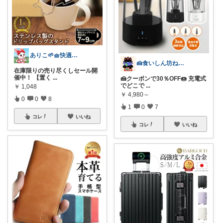
ありこ🌱🧺快適な暮らし雑貨🌻
🍰食いしん坊ねっこ🍩毎日タロット占い
在庫限りの売り尽くしセール開
催中！ 【置く
...
🍰クーポンで30％OFF🍩 充電式
でどこで
...
￥
1,048
￥
4,980～
0
0
8
1
0
7
コレ
いいね
コレ
いいね