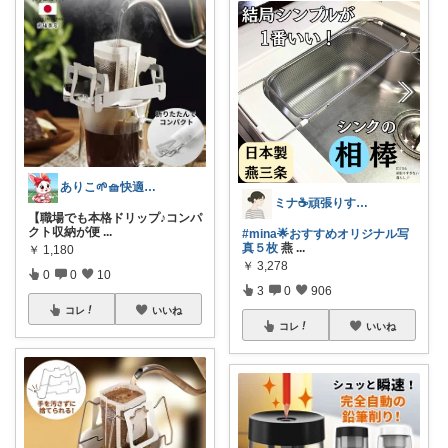
ありこ🌱🧺快適な暮らし雑貨🌻
ミナ☕️頑張りすぎない暮らし🏠
【職場でも本格ドリップ♪コンパ
クト収納が便
...
#mina🌟おすすめオリジナル写
真５枚
燕
...
￥
1,180
￥
3,278
0
0
10
3
0
906
コレ
いいね
コレ
いいね