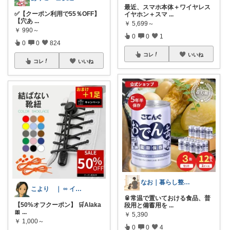
最近、スマホ本体＋ワイヤレス
✅【クーポン利用で55％OFF】
イヤホン＋スマ
...
【穴あ
...
￥
5,699～
￥
990～
0
0
1
0
0
824
コレ
いいね
コレ
いいね
なお｜暮らし整えROOM｜犬もいます🐕
こより ｜ ∞ イヤイライケレ ∞
🥫常温で置いておける食品、普
【50%オフクーポン】 🛒Alaka
段用と備蓄用を
...
🎀
...
￥
5,390
￥
1,000～
0
0
4