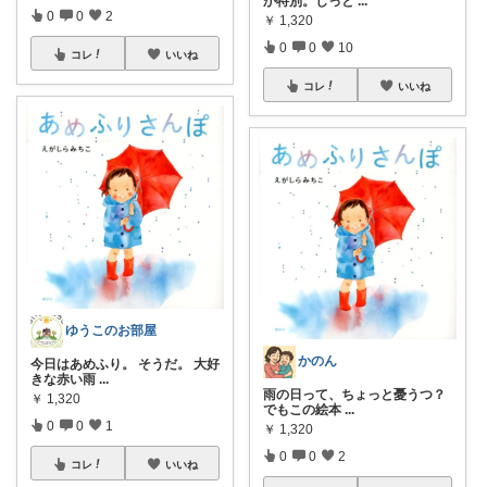
か特別。しっと
...
0
0
2
￥
1,320
0
0
10
コレ
いいね
コレ
いいね
ゆうこのお部屋
かのん
今日はあめふり。 そうだ。 大好
きな赤い雨
...
雨の日って、ちょっと憂うつ？
￥
1,320
でもこの絵本
...
0
0
1
￥
1,320
0
0
2
コレ
いいね