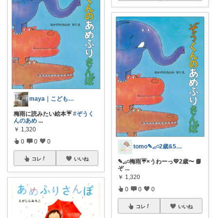
maya｜こどもと快適に暮らす🍃
梅雨に読みたい絵本☔️
#ぞうく
んのあめ
...
￥
1,320
0
0
0
tomo✎𓈒𓂂𓏸2歳&5歳母
コレ
いいね
✎𓈒𓂂𓏸梅雨☔️×うわーっ💛2歳〜 📘
ぞ
...
￥
1,320
0
0
0
コレ
いいね