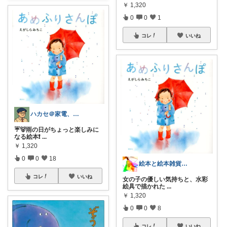
￥
1,320
0
0
1
コレ
いいね
ハカセ＠家電、PCと知育おもちゃ
☔️🐻雨の日がちょっと楽しみに
なる絵本❗️
...
￥
1,320
0
0
18
絵本と絵本雑貨と子育て eric
コレ
いいね
女の子の優しい気持ちと、水彩
絵具で描かれた
...
￥
1,320
0
0
8
コレ
いいね