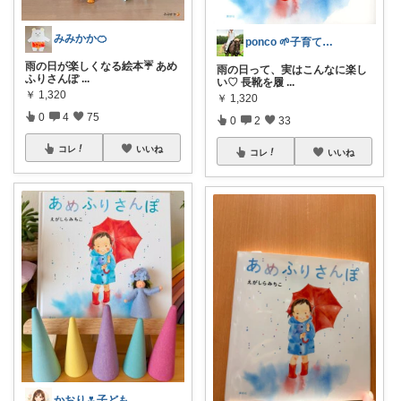
みみかか🍊
ponco 🌱子育て×知育×ラク家事
雨の日が楽しくなる絵本☔️ あめ
雨の日って、実はこんなに楽し
ふりさんぽ
...
い♡ 長靴を履
...
￥
1,320
￥
1,320
0
4
75
0
2
33
コレ
いいね
コレ
いいね
かおり🌷子ども＊遊び＊植物＊暮らし