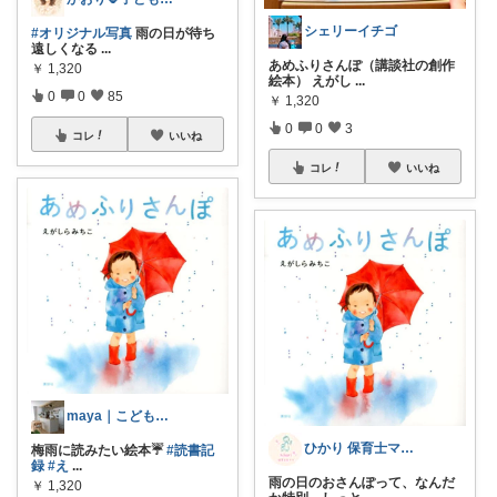
シェリーイチゴ
#オリジナル写真
雨の日が待ち
遠しくなる
...
あめふりさんぽ（講談社の創作
￥
1,320
絵本） えがし
...
0
0
85
￥
1,320
0
0
3
コレ
いいね
コレ
いいね
maya｜こどもと快適に暮らす🍃
ひかり 保育士ママのベビー＆キッズ用品
梅雨に読みたい絵本☔️
#読書記
録
#え
...
雨の日のおさんぽって、なんだ
￥
1,320