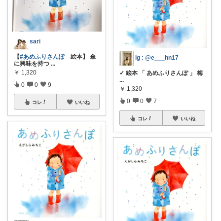
sari
【
#あめふりさんぽ
絵本】 傘
ig : @e___hn17
に興味を持つ
...
￥
1,320
✓ 絵本 「 あめふりさんぽ 」 梅
...
0
0
9
￥
1,320
0
0
7
コレ
いいね
コレ
いいね