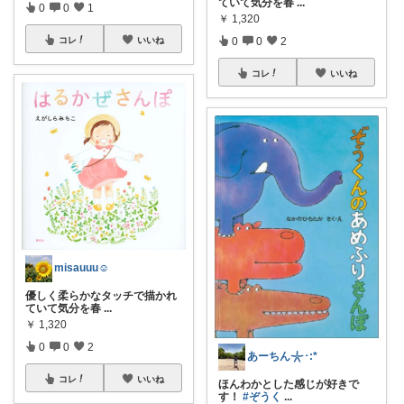
ていて気分を春
...
0
0
1
￥
1,320
0
0
2
コレ
いいね
コレ
いいね
misauuu☺︎
優しく柔らかなタッチで描かれ
ていて気分を春
...
￥
1,320
0
0
2
あーちん𓇼･:*
コレ
いいね
ほんわかとした感じが好きで
す！
#ぞうく
...