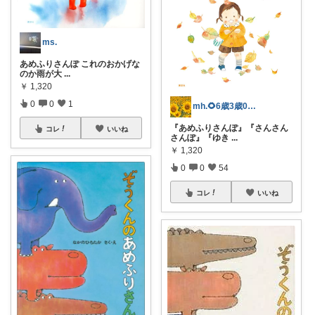
ms.
あめふりさんぽ これのおかげな
のか雨が大
...
￥
1,320
0
0
1
mh.🌻6歳3歳0歳の母.お礼💐↓
『あめふりさんぽ』『さんさん
コレ
いいね
さんぽ』『ゆき
...
￥
1,320
0
0
54
コレ
いいね