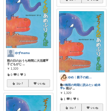
ゆずmama
雨の日のおうち時間に大活躍☔️
子どもがじ
...
￥
1,320
0
0
3
ゆめ┊︎親子の絵本じかん
コレ
いいね
📚
#梅雨の時期に読みたい絵本
☔️✨
雨が
...
￥
1,320
1
0
6
コレ
いいね