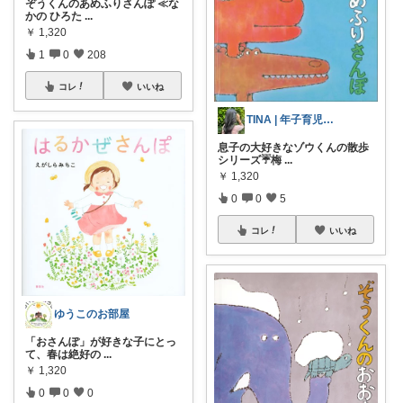
ぞうくんのあめふりさんぽ ≪な
かの ひろた
...
￥
1,320
1
0
208
コレ
いいね
TINA | 年子育児QOL向上中
息子の大好きなゾウくんの散歩
シリーズ☔️梅
...
￥
1,320
0
0
5
コレ
いいね
ゆうこのお部屋
「おさんぽ」が好きな子にとっ
て、春は絶好の
...
￥
1,320
0
0
0