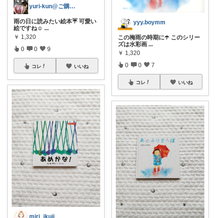
yuri-kun@ご購入感謝します
雨の日に読みたい絵本☔ 可愛い
yyy.boymm
絵ですね☺️
...
￥
1,320
この梅雨の時期に☂️ このシリー
ズは水彩画
...
0
0
9
￥
1,320
0
0
7
コレ
いいね
コレ
いいね
miri_ikuji