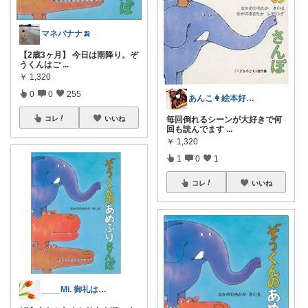
マネバナナ🍌
【2歳3ヶ月】 今日は雨降り。ぞ
うくんはご
...
￥
1,320
0
0
255
あんこ👩絵本好き📚
コレ
いいね
毎回倒れるシーンが大好きで何
回も読んでます
...
￥
1,320
1
0
1
コレ
いいね
____Mi. 御礼はプロフに🌷