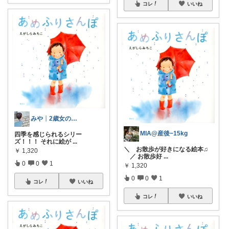
コレ
いいね
みや┊︎2歳女の子ママ👧🏻
MIA@産後−15kg
四季を感じられるシリー
ズ！！！ それに絵が
...
＼ お散歩が好きになる絵本♫
￥
1,320
／ お散歩好
...
0
0
1
￥
1,320
0
0
1
コレ
いいね
コレ
いいね