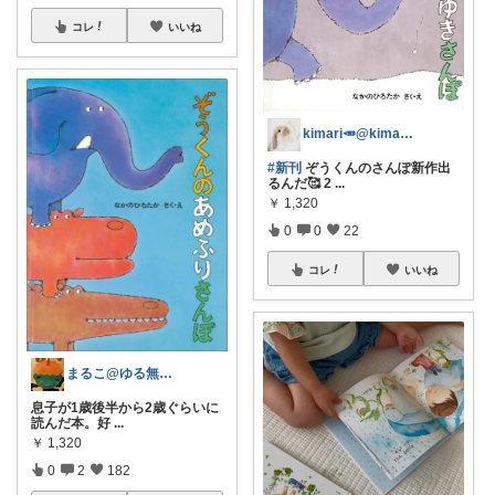
コレ
いいね
kimari🥕@kimari___ia
#新刊
ぞうくんのさんぽ新作出
るんだ🥰 2
...
￥
1,320
0
0
22
コレ
いいね
まるこ@ゆる無添加
息子が1歳後半から2歳ぐらいに
読んだ本。好
...
￥
1,320
0
2
182