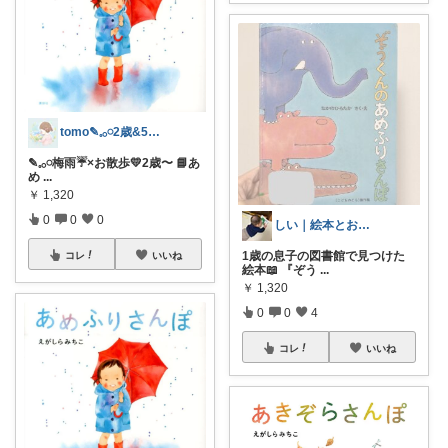
tomo✎𓈒𓂂𓏸2歳&5歳母
✎𓈒𓂂𓏸梅雨☔️×お散歩💛2歳〜 📘あ
め
...
￥
1,320
0
0
0
しい｜絵本とおもちゃのある暮らし🧸
1歳の息子の図書館で見つけた
コレ
いいね
絵本📖 『ぞう
...
￥
1,320
0
0
4
コレ
いいね