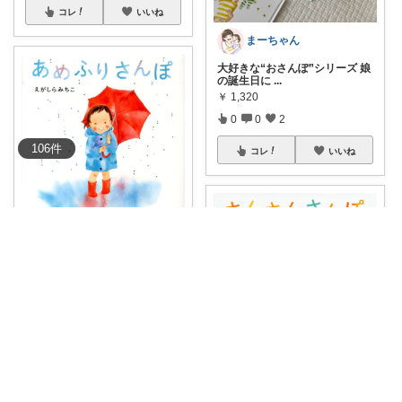
コレ
いいね
まーちゃん
大好きな“おさんぽ”シリーズ 娘
の誕生日に
...
￥
1,320
0
0
2
106
件
コレ
いいね
ちっちぃ✲おすすめ絵本コレクみてね◡̈
【2歳〜】 雨にぴったりな水彩
画で描かれた
...
￥
1,320
1
0
108
コレ
いいね
kimari🥕@kimari___ia