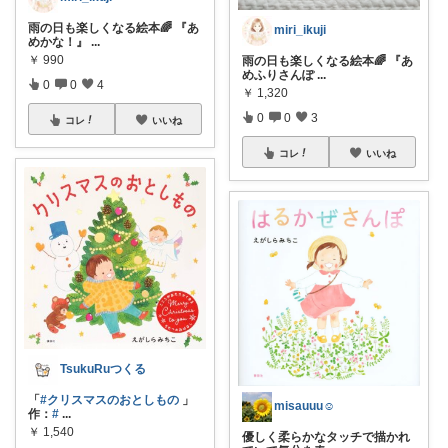
雨の日も楽しくなる絵本🌈 『あ
miri_ikuji
めかな！』
...
￥
990
雨の日も楽しくなる絵本🌈 『あ
めふりさんぽ
...
0
0
4
￥
1,320
0
0
3
コレ
いいね
コレ
いいね
TsukuRuつくる
「
#クリスマスのおとしもの
」 ⁡
misauuu☺︎
作：
#
...
￥
1,540
優しく柔らかなタッチで描かれ