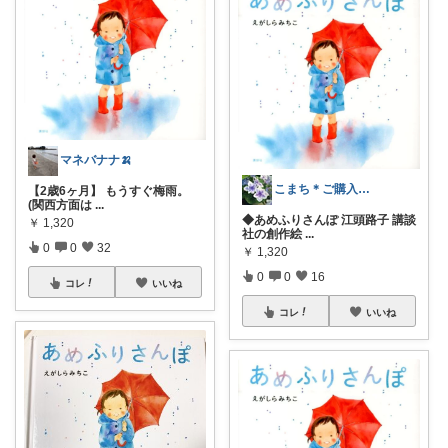
マネバナナ🍌
こまち＊ご購入感謝です💐✨
【2歳6ヶ月】 もうすぐ梅雨。
(関西方面は
...
◆あめふりさんぽ 江頭路子 講談
￥
1,320
社の創作絵
...
0
0
32
￥
1,320
0
0
16
コレ
いいね
コレ
いいね