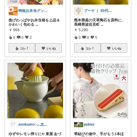
時短お弁当グッズROOⅯ
ブーケ ｜ 40代からの無理しない衣食住
曲げわっぱやお弁当箱を上品＆
熊本県産の天草陶石を原料に、
かわいく包める
...
長崎県波佐見町
...
￥
968
￥
5,280
0
0
2
0
0
5
コレ
いいね
コレ
いいね
annkumo𓂅 𓈒北欧ゆるミニマル
pokke
ゆずやレモン搾りに✨ 東屋 あづ
帯結びの途中、手がもう1本ほ