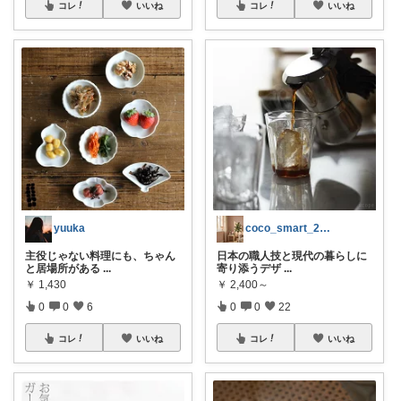
コレ
いいね
コレ
いいね
yuuka
coco_smart_2026
主役じゃない料理にも、ちゃん
日本の職人技と現代の暮らしに
と居場所がある
...
寄り添うデザ
...
￥
1,430
￥
2,400～
0
0
6
0
0
22
コレ
いいね
コレ
いいね