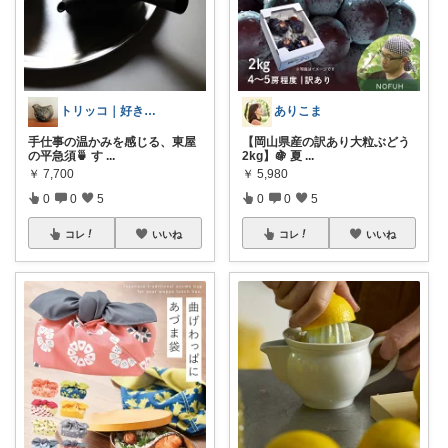
トリッコ｜好きな雑貨・インテリア
ありこま
手仕事の温かみを感じる、東屋
【岡山県産の訳あり大粒ぶどう
の平急須🍵 す
...
2kg】🍇 夏
...
￥
7,700
￥
5,980
0
0
5
0
0
5
コレ
いいね
コレ
いいね