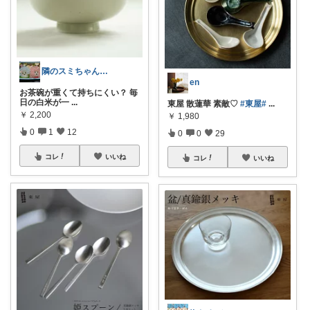
隣のスミちゃん＠娘との暮らしアップデート
en
お茶碗が重くて持ちにくい？ 毎
日の白米が一
...
東屋 散蓮華 素敵♡
#東屋
#
...
￥
2,200
￥
1,980
0
1
12
0
0
29
コレ
いいね
コレ
いいね