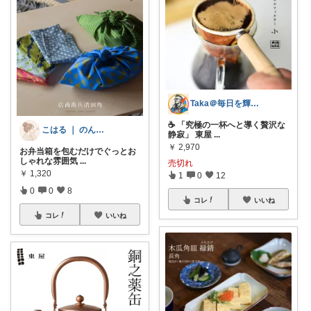
Taka＠毎日を輝かせる物と暮らしの道具
☕ 「究極の一杯へと導く贅沢な
こはる ｜ のんびり暮らす🐈
静寂」 東屋
...
￥
2,970
お弁当箱を包むだけでぐっとお
しゃれな雰囲気
...
売切れ
￥
1,320
1
0
12
0
0
8
コレ
いいね
コレ
いいね