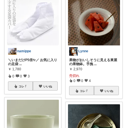
namippe
Lynne
＼いまだけP5倍✨／ お気に入り
果物がおいしそうに見える東屋
の足袋
...
の果物鉢。手挽
...
￥
1,780
￥
2,970
売切れ
0
0
3
0
0
4
コレ
いいね
コレ
いいね