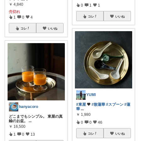
￥
4,840
0
1
1
売切れ
コレ
いいね
1
0
4
コレ
いいね
YUMI
#東屋
🖤
#散蓮華
#スプーン
#蓮
hanyacoro
華
...
￥
1,980
どこまでもシンプル。 東屋の真
鍮のお盆。
...
0
0
46
￥
16,500
コレ
いいね
1
0
13