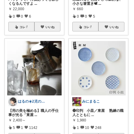
くなるんですよ
...
小さな箸置き🕊
...
￥
22,000
￥
660
0
0
6
0
0
5
コレ
いいね
コレ
いいね
はるの☀️2児のママ𓂃◌𓈒𓐍
みにまるこ
【用の美を極める】職人の手仕
🔵印判 小皿／東屋 熟練の職
事が光る「東屋
...
人とともに
...
￥
2,400～
￥
1,980
5
1
1142
1
10
248