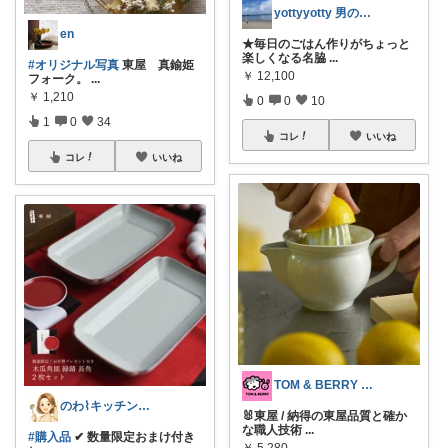
yottyyotty 男の子ママの暮らし
en
★毎日のごはん作りがちょっと
楽しくなる名脇
...
#オリジナル写真
東屋 真鍮姫
￥
12,100
フォーク。
...
￥
1,210
0
0
10
1
0
34
コレ
いいね
コレ
いいね
TOM & BERRY 🐶🐰💕
のわ⌇キッチンと食器と暮らしの道具🫖
🐰東屋 / 納得の東屋品質と確か
な職人技術
...
#購入品
✔︎︎︎︎ 数量限定おまけ付き