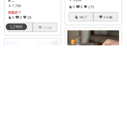
￥
5,280
✨
...
￥
7,700
0
0
175
掲載終了
0
2
28
コレ
いいね
1,236
件
コレ
いいね
ハル🏘️30歳の生活
東屋 醤油差しN°2 醤油さし 45
あんこ
ml
...
￥
5,500
東屋（あづまや） 平急須（き
ゅうす） 後
...
0
0
13
￥
7,700
0
0
1
コレ
いいね