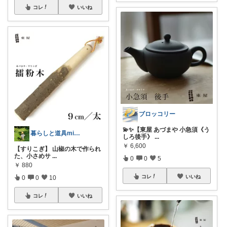
コレ
いいね
ブロッコリー
💫✨【東屋 あづまや 小急須《う
暮らしと道具mika_home１
しろ後手》
...
￥
6,600
【すりこぎ】 山椒の木で作られ
た、小さめサ
...
0
0
5
￥
880
コレ
いいね
0
0
10
コレ
いいね