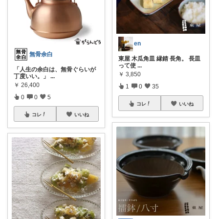
en
無骨余白
東屋 木瓜角皿 縁錆 長角。 長皿
って使
...
「人生の余白は、無骨ぐらいが
￥
3,850
丁度いい。」
...
￥
26,400
1
0
35
0
0
5
コレ
いいね
コレ
いいね