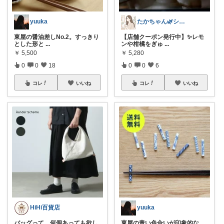
yuuka
たかちゃん🌿シンプルで心地よい暮らし
東屋の醤油差しNo.2。すっきり
【店舗クーポン発行中】✨レモ
とした形と
...
ンや柑橘をぎゅ
...
￥
5,500
￥
5,280
0
0
18
0
0
6
コレ
いいね
コレ
いいね
HiHi百貨店
yuuka
バッグって、何個あっても欲し
東屋の青い色合いが印象的な、