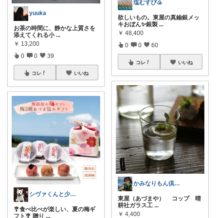
塩むすび🍙
yuuka
欲しいもの。東屋の真鍮銀メッ
キおぼん✨銀製
...
お茶の時間に、静かな上質さを
￥
48,400
添えてくれる小
...
￥
13,200
0
0
60
0
0
39
コレ
いいね
コレ
いいね
かみなりもん倶楽部
シヴァくんと少佐のROOM
東屋（あづまや） コップ 晴
耕社ガラス工
...
🎐食べ比べが楽しい、夏の梅ギ
￥
4,400
フト🎐 贈り
...