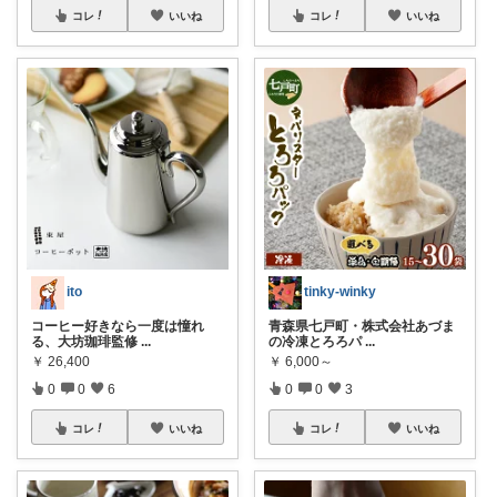
コレ
いいね
コレ
いいね
ito
tinky-winky
コーヒー好きなら一度は憧れ
青森県七戸町・株式会社あづま
る、大坊珈琲監修
...
の冷凍とろろパ
...
￥
26,400
￥
6,000～
0
0
6
0
0
3
コレ
いいね
コレ
いいね