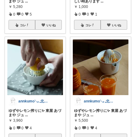
まや ジュ
...
しい時あります
...
￥
5,280
￥
1,000
0
0
5
0
0
1
コレ
いいね
コレ
いいね
annkumo𓂅 𓈒北欧ゆるミニマル
annkumo𓂅 𓈒北欧ゆるミニマル
ゆずやレモン搾りに✨ 東屋 あづ
ゆずやレモン搾りに✨ 東屋 あづ
まや ジュ
...
まや ジュ
...
￥
3,960
￥
5,500
0
0
4
0
0
4