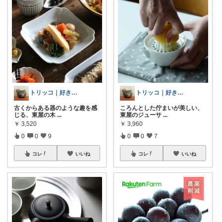
トリッコ｜好きな雑貨・インテリア
トリッコ｜好きな雑貨・インテリア
古くからある器のような趣を感
ころんとした佇まいが美しい、
じる、東屋の木
...
東屋のジューサ
...
￥
3,520
￥
3,960
0
0
9
0
0
7
コレ
いいね
コレ
いいね