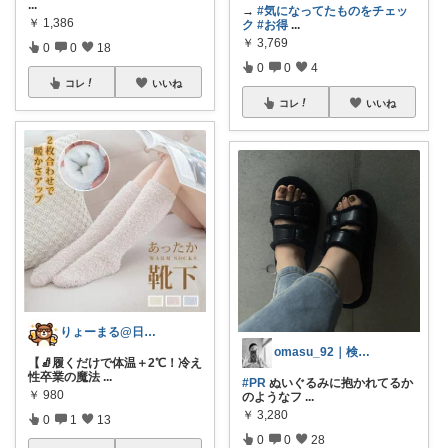
...
→
#気になってたものをチェッ
￥
1,386
ク
#お得
...
￥
3,769
0
0
18
0
0
4
コレ
いいね
コレ
いいね
りょーまる@日用品×ファッション
omasu_92｜検索はプロフの🔍から
【🧦履くだけで体温＋2℃！冷え
性卒業の魔法
...
#PR
ぬいぐるみに抱かれてるか
￥
980
のようなフ
...
￥
3,280
0
1
13
0
0
28