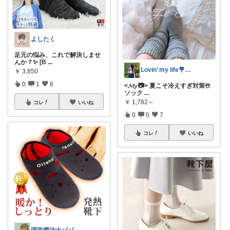
よしたく
足元の悩み、これで解決しませ
んか？✨ [B
...
Lovin’ my life💐maki
￥
3,850
0
1
6
<𝓜𝔂 📷> 夏こそ冷えすぎ対策☃️
ソック
...
￥
1,782～
コレ
いいね
0
0
7
コレ
いいね
理学療法士パパの快適暮らし 👨