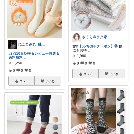
さくら🌸ラク家事&便利な生活雑貨🏠️
ねこまみれ_経由感謝致します🐈
🌸
#【55％OFFクーポン】🉐
他
にもお得
...
#2点10％OFF＆レビュー特典＆
￥
1,980
送料無料
...
￥
1,250
0
0
0
0
0
0
コレ
いいね
コレ
いいね