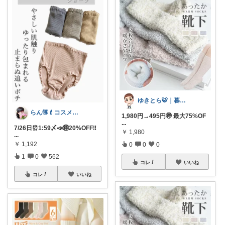
ゆきとら🐯｜暮らしをラクにしたいパパ
らん🉐💄コスメ&ファッション👗✨
1,980円→495円🉐 最大75%OF
...
7/26日⏰1:59〆📣🉐20%OFF‼︎
￥
1,980
...
￥
1,192
0
0
0
1
0
562
コレ
いいね
コレ
いいね