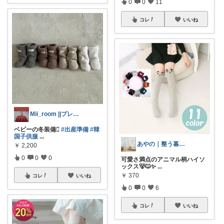
0
0
11
コレ
いいね
Mii_room ||プレママ出産準備
ベビーの冬装備🪾
#出産準備
#韓
国子供服
...
あやの｜整う暮らしROOM
￥
2,200
0
0
0
可愛さ満点のアニマル柄ハイソ
ックス🐻🐱✨
...
￥
370
コレ
いいね
0
0
6
コレ
いいね