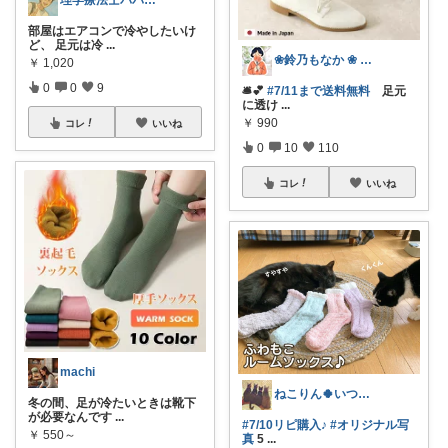
部屋はエアコンで冷やしたいけ
ど、 足元は冷
...
❀鈴乃もなか ❀ 穏やかさを大切に
￥
1,020
0
0
9
🛎️💕
#7/11まで送料無料
足元
に透け
...
￥
990
コレ
いいね
0
10
110
コレ
いいね
machi
ねこりん🍀いつもありがとっ💕多忙🐢
冬の間、足が冷たいときは靴下
が必要なんです
...
#7/10リピ購入♪
#オリジナル写
￥
550～
真
5
...