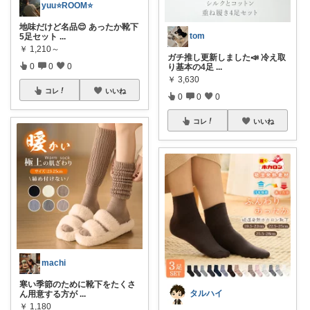
yuu⭐️ROOM⭐️
地味だけど名品😌 あったか靴下
tom
5足セット
...
￥
1,210～
ガチ推し更新しました📣 冷え取
0
0
0
り基本の4足
...
￥
3,630
コレ
いいね
0
0
0
コレ
いいね
machi
寒い季節のために靴下をたくさ
タルハイ
ん用意する方が
...
￥
1,180