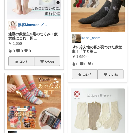
接客Monster プロ目線で厳選✨
連勤の救世主✨足のむくみ・疲
kana_room
労感にこれ一択
...
￥
1,650
🧦✨ 冷え性の私が見つけた救世
0
0
0
主！「羊と暮
...
￥
1,650～
コレ
いいね
0
0
0
コレ
いいね