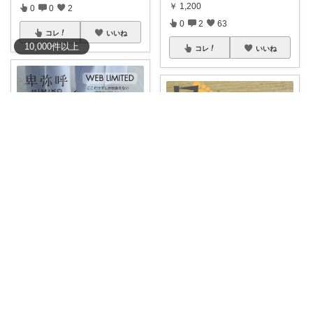
￥
1,200
0
0
2
0
2
63
コレ
いいね
10,000
件
以上
コレ
いいね
3歳の双子ママ😍
My Cozy Life♡
👠✨ 忙しい毎日でも、これさえ
あれば気分が
...
グランズレメディを使ったあと
￥
17,600
のニオイの消え
...
￥
1,990
0
0
1
0
0
63
コレ
いいね
コレ
いいね