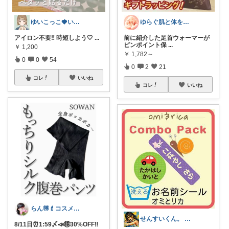
ゆいこっこ🍓いつも感謝です*.
ゆらぐ肌と体をいたわるROOM
アイロン不要‼️ 時短しよう🤍
...
前に紹介した足首ウォーマーが
ピンポイント保
...
￥
1,200
￥
1,782～
0
0
54
0
2
21
コレ
いいね
コレ
いいね
らん🉐💄コスメ&ファッション👗✨
せんすいくん。 ＼情報の海へダイブ／
8/11日⏰1:59〆📣🉐30%OFF‼︎