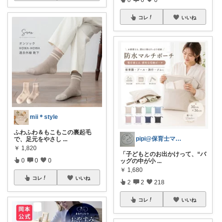
コレ
いいね
mii＊style
ふわふわ＆もこもこの裏起毛
pipi@保育士ママの趣味部屋
で、足元をやさし
...
￥
1,820
「子どもとのお出かけって、“バ
0
0
0
ッグの中が小
...
￥
1,680
コレ
いいね
2
2
218
コレ
いいね