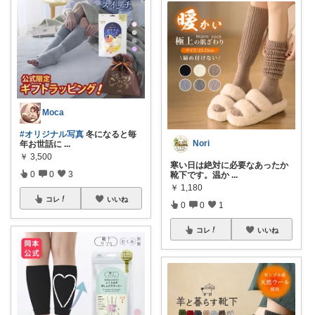
Moca
#オリジナル写真
冬になると毎
Nori
年お世話に
...
￥
3,500
寒い日は絶対に必要なあったか
0
0
3
靴下です。温か
...
￥
1,180
コレ
いいね
0
0
1
コレ
いいね