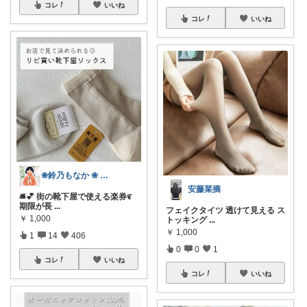
コレ
いいね
コレ
いいね
❀鈴乃もなか ❀ 穏やかさを大切に
安藤菜摘
🛎️💕 街の靴下屋で使える楽券೯
期限が長
...
フェイクタイツ 透けて見える ス
￥
1,000
トッキング
...
￥
1,000
1
14
406
0
0
1
コレ
いいね
コレ
いいね