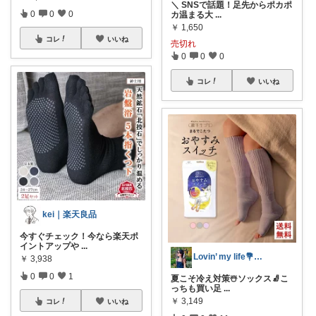
＼ SNSで話題！足先からポカポ
0
0
0
カ温まる大
...
￥
1,650
コレ
いいね
売切れ
0
0
0
コレ
いいね
kei｜楽天良品
今すぐチェック！今なら楽天ポ
イントアップや
...
Lovin’ my life💐maki
￥
3,938
0
0
1
夏こそ冷え対策☃️ソックス🧦こ
っちも買い足
...
￥
3,149
コレ
いいね