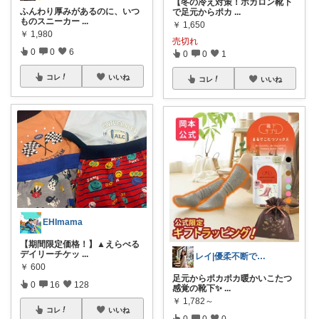
【冬の冷え対策！ホカロン靴下
ふんわり厚みがあるのに、いつ
で足元からポカ
...
ものスニーカー
...
￥
1,650
￥
1,980
売切れ
0
0
6
0
0
1
コレ
いいね
コレ
いいね
EHImama
【期間限定価格！】▲えらべる
デイリーチケッ
...
レイ|優柔不断で選べない🥲
￥
600
足元からポカポカ暖かいこたつ
0
16
128
感覚の靴下✨
...
￥
1,782～
コレ
いいね
0
0
0