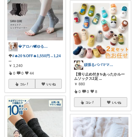
💎アロハ🕊️ゆる身体に優し🔥勝3倍
🌹
#🔥20％OFF🔥1,550円→1,24
...
頑張るパパママ応援隊@育児・子供用品紹介
￥
1,240
0
0
44
【滑り止め付き✨あったかルー
ムソックス2足
...
￥
880
コレ
いいね
0
0
8
コレ
いいね