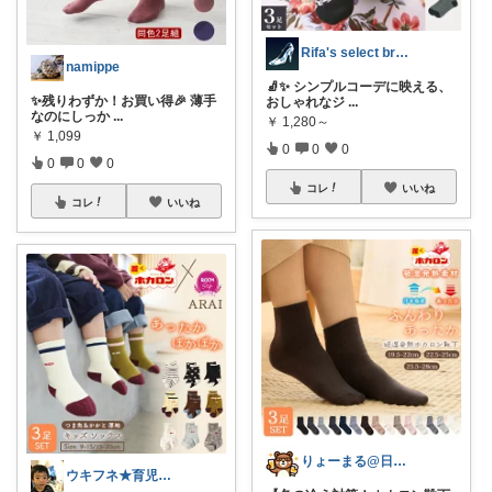
Rifa's select branch
namippe
🧦✨ シンプルコーデに映える、
✨残りわずか！お買い得🎉 薄手
おしゃれなジ
...
なのにしっか
...
￥
1,280～
￥
1,099
0
0
0
0
0
0
コレ
いいね
コレ
いいね
りょーまる@日用品×ファッション
ウキフネ★育児・子育てが楽になるアイテム