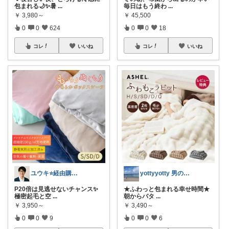
包まれる🌙✨暑
...
毎日はもう終わ
...
￥
3,980～
￥
45,500
0
0
624
0
0
18
コレ
いいね
コレ
いいね
ユウキ⭐️経由購入感謝です！
yottyyotty 男の子ママの暮らし
P20倍は見逃せないチャンス✨
★ふわっと包まれる幸せ時間★
極密起毛と空
...
朝からバタ
...
￥
3,950～
￥
3,490～
0
0
9
0
0
6