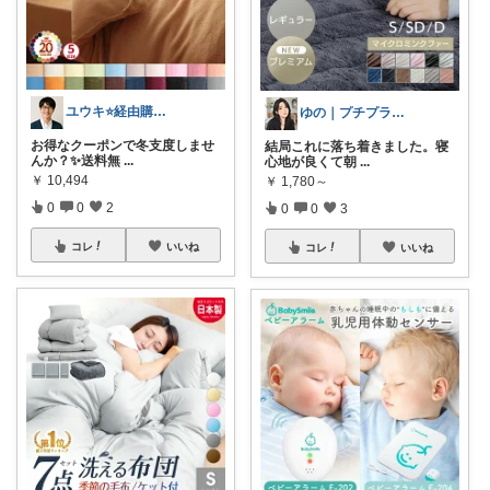
ユウキ⭐️経由購入感謝です！
ゆの｜プチプラで整う暮らし
お得なクーポンで冬支度しませ
結局これに落ち着きました。寝
んか？✨送料無
...
心地が良くて朝
...
￥
10,494
￥
1,780～
0
0
2
0
0
3
コレ
いいね
コレ
いいね