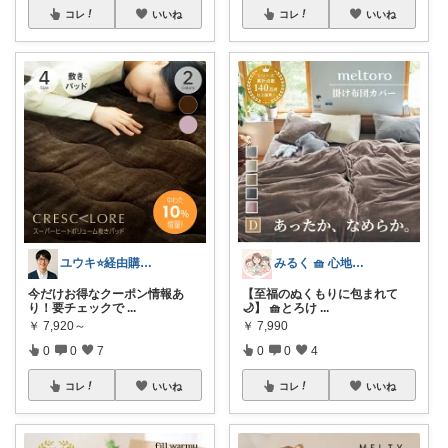
コレ
いいね
コレ
いいね
ユウキ⭐️経由購入感謝です！
みるく 🧺 心地よい、上質な暮らしを
今だけお得なクーポン情報あ
【至福のぬくもりに包まれて
り！要チェックで
...
🌙】 🧺とろけ
...
￥
7,920～
￥
7,990
0
0
7
0
0
4
コレ
いいね
コレ
いいね