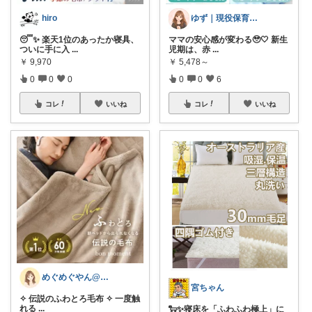
hiro
ゆず｜現役保育士おすすめの育児グッズ🧸
😴✨ 楽天1位のあったか寝具、
ママの安心感が変わる🥹🤍 新生
ついに手に入
...
児期は、赤
...
￥
9,970
￥
5,478～
0
0
0
0
0
6
コレ
いいね
コレ
いいね
めぐめぐやん@2児ママ×ゆるっと暮らし
宮ちゃん
✧ 伝説のふわとろ毛布 ✧ 一度触
れる
...
🐑✨寝床を「ふわふわ極上」に