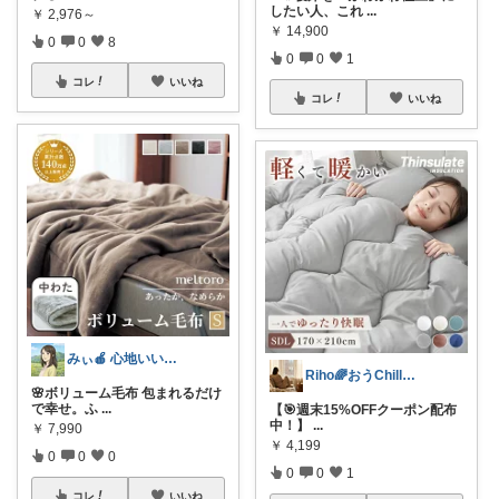
したい人、これ
...
￥
2,976～
￥
14,900
0
0
8
0
0
1
コレ
いいね
コレ
いいね
みぃ🍎 心地いい暮らし
Riho🌈おうChill★グッズ
🌸ボリューム毛布 包まれるだけ
で幸せ。ふ
...
【🎯週末15%OFFクーポン配布
中！】
...
￥
7,990
￥
4,199
0
0
0
0
0
1
コレ
いいね