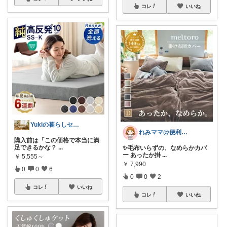
コレ
いいね
Yukiの暮らしセレクト★
れみママ@便利雑貨¸¸kids
購入前は「この価格で本当に満
足できるかな？
...
✨毛布いらずの、なめらかカバ
ー あったか掛
...
￥
5,555～
￥
7,990
0
0
6
0
0
2
コレ
いいね
コレ
いいね