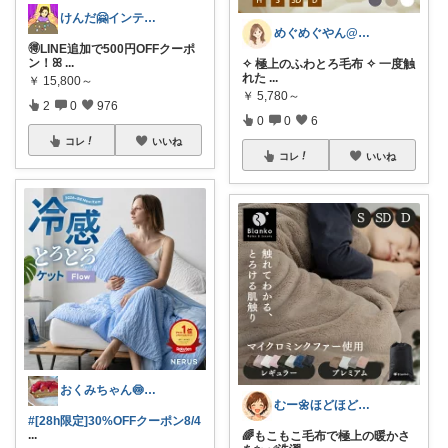
けんだ🤗インテリア多め
めぐめぐやん@2児ママ×ゆるっと暮らし
🉐LINE追加で500円OFFクーポ
ン！ꕤ
...
✧ 極上のふわとろ毛布 ✧ 一度触
れた
...
￥
15,800～
￥
5,780～
2
0
976
0
0
6
コレ
いいね
コレ
いいね
おくみちゃん🍥朝コレ界隈
むー🌼ほどほど生活🌼
#[28h限定]30%OFFクーポン8/4
...
🌈もこもこ毛布で極上の暖かさ