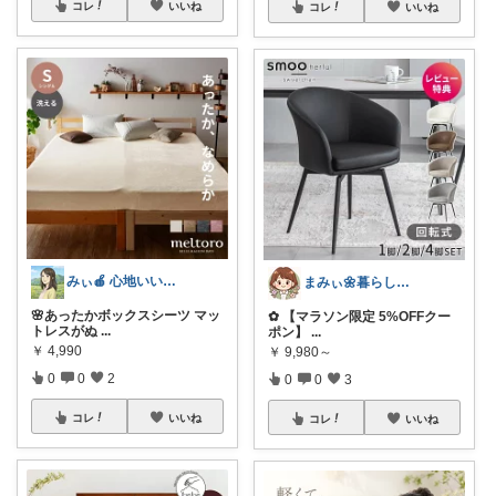
コレ
いいね
コレ
いいね
みぃ🍎 心地いい暮らし
まみぃ🌼暮らしの便利グッズ｜毎日朝コレ
🌸あったかボックスシーツ マッ
✿ 【マラソン限定 5%OFFクー
トレスがぬ
...
ポン】
...
￥
4,990
￥
9,980～
0
0
2
0
0
3
コレ
いいね
コレ
いいね