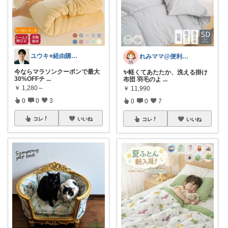
ユウキ⭐️経由購入感謝です！
れみママ@便利雑貨¸¸kids
今ならマラソンクーポンで最大
✨軽くてあたたか、洗える掛け
30%OFFチ
...
布団 羽毛のよ
...
￥
1,280～
￥
11,990
0
0
3
0
0
7
コレ
いいね
コレ
いいね