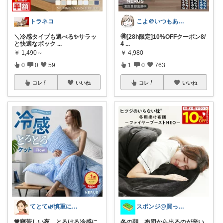
トラネコ
こよ＠いつもありがとう✨
＼冷感タイプも選べる✨サラッ
🉐[28h限定]10%OFFクーポン8/
と快適なボック
...
4
...
￥
1,490～
￥
4,980
0
0
59
1
0
763
コレ
いいね
コレ
いいね
てとて🌿慎重に選ぶ派🧺💚
スポンジ@買ってくれてありがとう！
🧡寝苦しい夜、とろける冷感に
冬の朝、布団から出るのが辛い