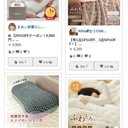
まみぃ🌼暮らしの便利グッズ｜毎日朝コレ
Riho🌈おうChill★グッズ
✿ 【20%OFFクーポン！9,980
円→
...
【🎯1点10%OFF、3点50%OF
F！】
...
￥
9,980
￥
6,280
0
0
5
0
0
8
コレ
いいね
コレ
いいね