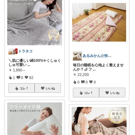
トラネコ
あるみかん@快適な在宅ワーク＆デスク環境
＼肌に優しい綿100%✨くしゅく
しゅ可愛い
...
毎日の睡眠を心地よく整えませ
んか？🌙 フ
...
￥
1,890～
￥
22,200
1
0
82
0
0
0
コレ
いいね
コレ
いいね