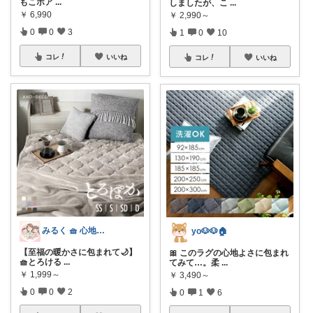
もこボア
...
しましたが、こ
...
￥
6,990
￥
2,990～
0
0
3
1
0
10
コレ
いいね
コレ
いいね
みるく 🧺 心地よい、上質な暮らしを
yo🐶🐶🏠
【至福の暖かさに包まれて🌙】
🎀 このラグの心地よさに包まれ
🧺とろける
...
てみて…。柔
...
￥
1,999～
￥
3,490～
0
0
2
0
1
6