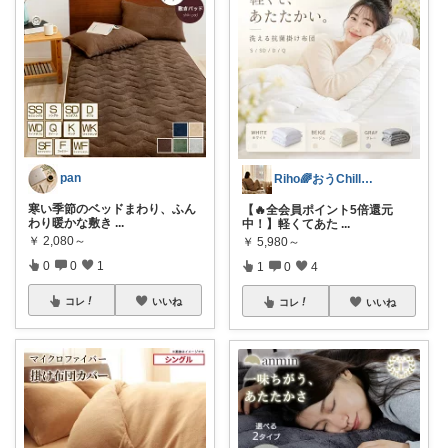
pan
Riho🌈おうChill★グッズ
寒い季節のベッドまわり、ふん
【🔥全会員ポイント5倍還元
わり暖かな敷き
...
中！】軽くてあた
...
￥
2,080～
￥
5,980～
0
0
1
1
0
4
コレ
いいね
コレ
いいね