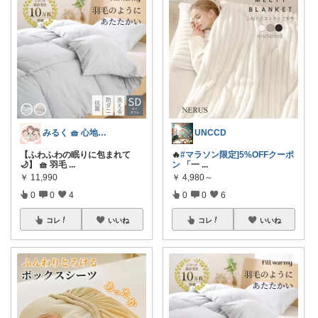
みるく 🧺 心地よい、上質な暮らしを
UNCCD
【ふわふわの眠りに包まれて
🔥
#マラソン限定]5%OFFクーポ
🌙】 🧺 羽毛
...
ン
「一
...
￥
11,990
￥
4,980～
0
0
4
0
0
6
コレ
いいね
コレ
いいね