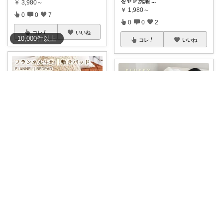
を✨ ✅洗濯
...
￥
3,980～
￥
1,980～
0
0
7
0
0
2
コレ
いいね
10,000
件
以上
コレ
いいね
なおき
めぐめぐやん@2児ママ×ゆるっと暮らし
ふんわりフランネル素材で、寒
い季節もあたた
...
✧ 極上のふわとろ毛布 ✧ 一度触
れた
...
￥
1,680～
￥
5,580～
0
0
7
0
0
5
コレ
いいね