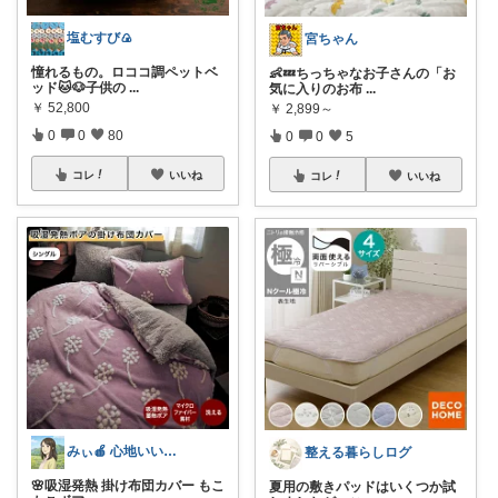
塩むすび🍙
宮ちゃん
憧れるもの。ロココ調ペットベ
👶💤ちっちゃなお子さんの「お
ッド🐱🐶子供の
...
気に入りのお布
...
￥
52,800
￥
2,899～
0
0
80
0
0
5
コレ
いいね
コレ
いいね
みぃ🍎 心地いい暮らし
整える暮らしログ
🌸吸湿発熱 掛け布団カバー もこ
夏用の敷きパッドはいくつか試