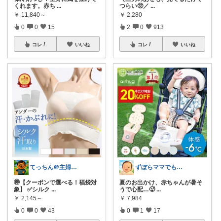
くれます。赤ち
...
つらい🥺／
...
￥
11,840～
￥
2,280
0
0
15
2
0
913
コレ
いいね
コレ
いいね
てっちん＠主婦ラクグッズ中心✨
ずぼらママでもかわいくご機嫌ROOM
🉐【クーポンで選べる！福袋対
夏のお出かけ、赤ちゃんが暑そ
象】 ✅シルク
...
うで心配…🥵
...
￥
2,145～
￥
7,984
0
0
43
0
1
17