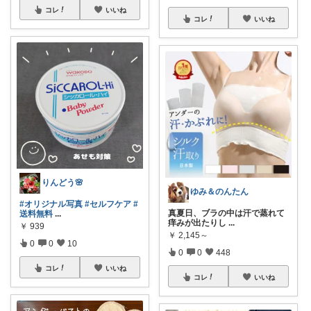
コレ
いいね
コレ
いいね
りんどう🌸
ゆみ＆のんたん
#オリジナル写真
#セルフケア
#
真夏日、ブラの中は汗で蒸れて
送料無料
...
痒みが出たりし
...
￥
939
￥
2,145～
0
0
10
0
0
448
コレ
いいね
コレ
いいね