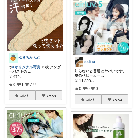
ゆきみかん🍊
s.dino
🍊
#オリジナル写真
３枚 アンダ
知らないと普通にヤバいです。
ーバストの
...
夏のベビーカー
...
￥
979～
￥
11,800～
0
1
777
0
0
0
コレ
いいね
コレ
いいね