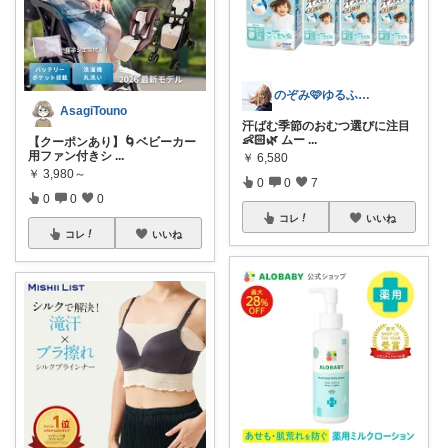
のぞみ🩷ゆるふわライフ
AsagiTouno
汗ばむ季節のおむつ選びに注目
👶🏻🌿 ムー
...
【クーポンあり】🌀ベビーカー
用ファン付きシ
...
￥
6,580
￥
3,980～
0
0
7
0
0
0
コレ
いいね
コレ
いいね