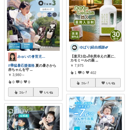
ゆばり|経由感謝🌿
【楽天1位🛁冷房冷えの夏に、
みゅいの🐥育児×時短×コスパ☀️朝コレ
カモミールの薬
...
#🉐猛暑応援価格
夏の暑さから
￥
7,975
赤ちゃんを守
...
1
0
402
￥
3,980～
0
0
0
コレ
いいね
コレ
いいね