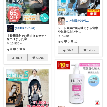
エマ夫婦@20代共働き
シート全体に風が通るから背中
プチFIREパパの厳選アイテム
やお尻のムレを
...
【数量限定でお得すぎるセット
￥
7,980～
見つけました🤫
...
0
0
12
￥
15,930～
0
0
0
コレ
いいね
コレ
いいね