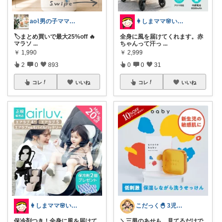
ao⌇男の子ママの暮らし
👩しまママ🌸いつも経由ありがとう♡
🏷️まとめ買いで最大25%off 🔥
全身に風を届けてくれます。赤
マラソ
...
ちゃんって汗っ
...
￥
1,990
￥
2,999
2
0
893
0
0
31
コレ
いいね
コレ
いいね
👩しまママ🌸いつも経由ありがとう♡
こだっく🐣 3児のママ
保冷剤つき！全身に風を届けて
＼三男のあせも、見てるだけで