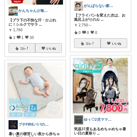
がんばらない家事・育児グッズROOM
かんちゃん@毎日健康なカラダに
【フライパンを変えた次は、お
風呂上がりのル
...
【ブラ下の不快な汗・かぶれ
に！シルクでサラ
...
￥
2,750～
￥
1,760
0
0
0
1
1
35
コレ
いいね
コレ
いいね
ゆぅ♡2児ママの愛用品
プチFIREパパの厳選アイテム
気温37度もあるめちゃめちゃ暑
い日の夏祭り
...
暑い夏の寝苦しい夜から赤ちゃ