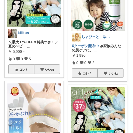
kiiikun
ちょびっと｜ゆる無添加とお気に入り🦊
＼最大37%OFF＆特典つき！／
#クーポン配布中
🌿家族みんな
夏のベビー
...
の肌ケアに、
...
￥
5,900～
￥
1,980
0
0
5
0
0
2
コレ
いいね
コレ
いいね