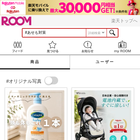
ROOM
楽天トップへ
詳細検索
Feed
見つける
お知らせ
商品
ユーザー
#オリジナル写真