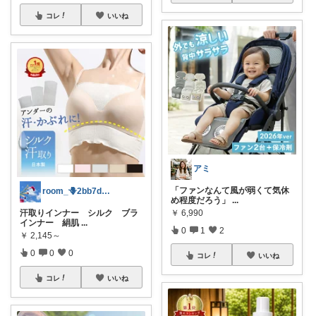
コレ
いいね
アミ
「ファンなんて風が弱くて気休
room_🪻2bb7d8bc05
め程度だろう」
...
汗取りインナー シルク ブラ
￥
6,990
インナー 絹肌
...
0
1
2
￥
2,145～
0
0
0
コレ
いいね
コレ
いいね