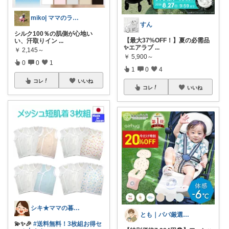
miko| ママのラク家事＆大人可愛い
すん
シルク100％の肌側が心地い
【最大37%OFF！】夏の必需品
い、汗取りイン
...
✨エアラブ
...
￥
2,145～
￥
5,900～
0
0
1
1
0
4
コレ
いいね
コレ
いいね
シキ★ママの暮らし、キッズ
とも｜パパ厳選！ママを助ける正解アイテム
💫✨🎉
#送料無料！3枚組お得セ