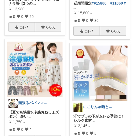
🍒期間限定
#¥15800→¥11060
#
ナラ👋【3つの
...
...
￥
12,980
￥
15,800～
0
0
29
0
0
86
コレ
いいね
コレ
いいね
頑張るパパママ応援隊@育児・子供用品紹介
にこりん🌿猫と暮らす主婦のROOM😹
【夏でも快適✨冷感おねしょズ
汗でブラの下がムレる季節に！
ボン】 暑い
...
シルク素材
...
￥
1,750～
￥
2,145～
0
0
4
0
0
5