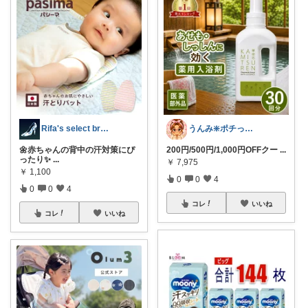
Rifa's select branch
うんみ❇️ポチってくれてありがとう✨
🌼赤ちゃんの背中の汗対策にぴ
200円/500円/1,000円OFFクー
...
ったり✨
...
￥
7,975
￥
1,100
0
0
4
0
0
4
コレ
いいね
コレ
いいね