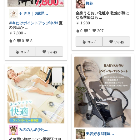
桜花
全身うるおい化粧水 乾燥が気に
🌷 さき｜0歳児ママ×育児グッズ
なる季節はも
...
\
#今だけポイントアップ中🎉/
夏
￥
1,980
のお出か
...
0
1
207
￥
7,800～
0
0
8
コレ
いいね
コレ
いいね
みののん🌠(୨୧•͈ᴗ•͈)感謝♡
美容好き3姉妹ママのおすすめ ｜aya
🌠お買い物マラソン🉐寝汗サヨ