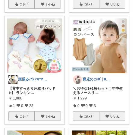
コレ
いいね
コレ
いいね
頑張るパパママ応援隊@育児・子供用品紹介
育児のカギ │0歳からの必須アイテム
【背中すっきり汗取りパッド
＼お得な1+1枚セット！年中使
✨】 ランキン
...
えるノースリ
...
￥
1,080
￥
1,999
1
0
25
0
0
3
コレ
いいね
コレ
いいね