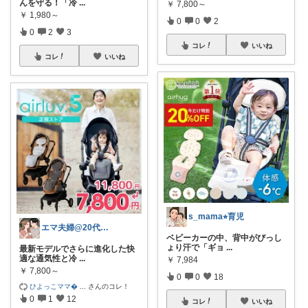
んを守る！「冷
...
￥
7,800～
￥
1,980～
0
0
2
0
2
3
コレ
いいね
コレ
いいね
s_mama⭐︎育児
エマ夫婦@20代共働き
ベビーカーの中、背中がびっし
ょり汗で「ギョ
...
最新モデルでさらに進化した快
適な通気性と冷
...
￥
7,984
￥
7,800～
0
0
18
ひよっこママ
...
さんのコレ！
0
1
12
コレ
いいね