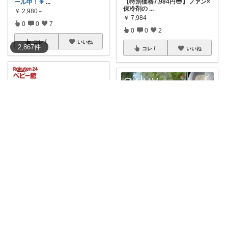
【特別価格7,984円😳】ファン×
ール中！☀
...
保冷剤の
...
￥
2,980～
￥
7,984
0
0
7
0
0
2
コレ
いいね
2,867
件
コレ
いいね
uka
あいり🌸家族を守るワーママ
🌿夏のおむつかぶれ・あせも対
夏のベビーカー汗だく問題が解
策にこれ！ ☀
...
決！お得な2個
...
￥
7,872
￥
15,930～
0
1
54
0
0
7