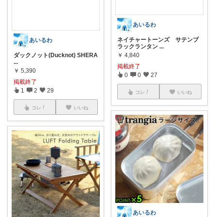
あいるわ
ネイチャートーンズ サテンブ
あいるわ
ラックランタン
...
ダックノット(Ducknot) SHERA
￥
4,840
...
掲載終了
￥
5,390
0
0
27
掲載終了
1
2
29
コレ
いいね
コレ
いいね
あいるわ