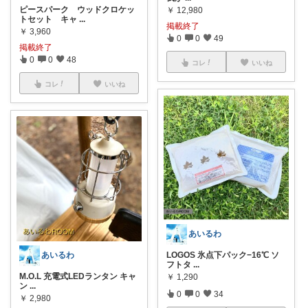
ピースパーク ウッドクロケッ
￥
12,980
トセット キャ
...
掲載終了
￥
3,960
0
0
49
掲載終了
0
0
48
コレ
いいね
コレ
いいね
あいるわ
あいるわ
LOGOS 氷点下パック−16℃ ソ
フトタ
...
M.O.L 充電式LEDランタン キャ
￥
1,290
ン
...
0
0
34
￥
2,980