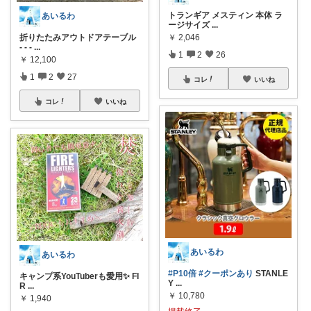
トランギア メスティン 本体 ラ
あいるわ
ージサイズ
...
折りたたみアウトドアテーブル
￥
2,046
- - -
...
1
2
26
￥
12,100
1
2
27
コレ
いいね
コレ
いいね
あいるわ
あいるわ
#P10倍
#クーポンあり
STANLE
キャンプ系YouTuberも愛用✨ FI
Y
...
R
...
￥
10,780
￥
1,940