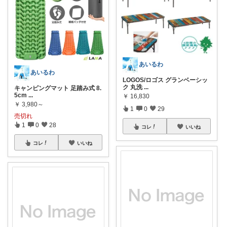
あいるわ
あいるわ
LOGOS/ロゴス グランベーシッ
ク 丸洗
...
キャンピングマット 足踏み式 8.
5cm
...
￥
16,830
￥
3,980～
1
0
29
売切れ
1
0
28
コレ
いいね
コレ
いいね