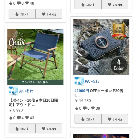
0
0
48
コレ
いいね
コレ
いいね
あいるわ
あいるわ
#1000円
OFFクーポン P20倍
L
...
【ポイント10倍★本日20日限
￥
16,280
定】アウトド
...
0
0
39
￥
8,990
0
4
43
コレ
いいね
コレ
いいね