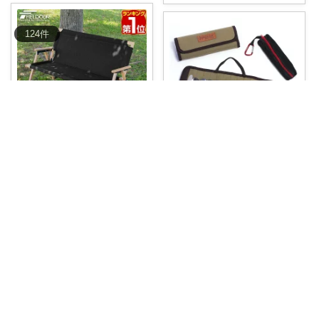
124
件
あいるわ
あいるわ
FIELDOOR クラシックベンチ
キャンプ 食器セット カトラリー
折りた
...
セット
...
￥
11,000
￥
3,480
0
0
23
0
0
20
コレ
いいね
コレ
いいね