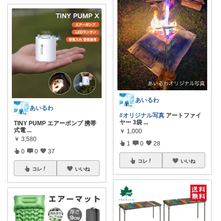
あいるわ
あいるわ
#オリジナル写真
アートファイ
ヤー 3袋
...
TINY PUMP エアーポンプ 携帯
式電
...
￥
1,000
￥
3,580
1
0
28
0
0
37
コレ
いいね
コレ
いいね