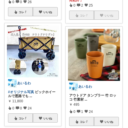
掲載終了
0
0
26
0
2
25
コレ
いいね
コレ
いいね
あいるわ
あいるわ
#オリジナル写真
ビックホイー
アウトドア タンブラー 竹 ロッ
ルで悪路でも
...
コ 竹素材
...
￥
11,800
￥
495
0
0
24
0
1
24
コレ
いいね
コレ
いいね