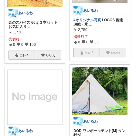
あいるわ
あいるわ
#オリジナル写真
LOGOS 倍速
匠のスパイス 60ｇ３本セット
凍結・氷
...
お気に入り
...
￥
2,750
￥
1,730
掲載終了
売切れ
0
0
33
0
0
106
コレ
いいね
コレ
いいね
あいるわ
あいるわ
DOD ワンポールテント(M) タン
我が
...