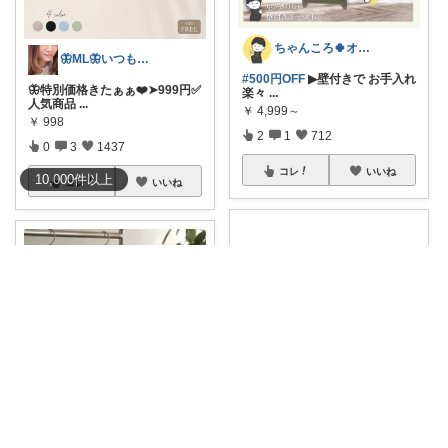
ちゃんころ🍀オリ写/インテリア/キッズ
🦋ML🦋いつもありがとう💓
#500円OFF
▶壁付きで お手入れ
🦋特別価格きたぁぁ❤️➤999円✅
楽々
...
人気商品
...
￥
4,999～
￥
998
2
1
712
0
3
1437
コレ
いいね
10,000
件
以上
コレ
いいね
ginny ♡
kayata🐎いつもありがとう😊