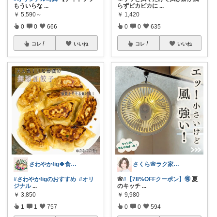
もういらな
...
らずピカピカに
...
￥
5,590～
￥
1,420
0
0
666
0
0
635
コレ
いいね
コレ
いいね
さわやかfig🍀食と暮らしを楽しむ
さくら🌸ラク家事&便利な生活雑貨🏠️
#さわやかfigのおすすめ
#オリ
🌸
#【78%OFFクーポン】🉐
夏
ジナル
...
のキッチ
...
￥
3,850
￥
9,980
1
1
757
0
0
594