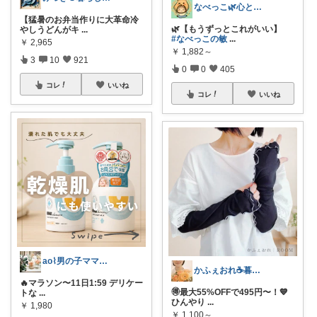
なべっこ🌿心と体を整える暮らし
【猛暑のお弁当作りに大革命冷
🌿【もうずっとこれがいい】
やしうどんがキ
...
#なべっこの敏
...
￥
2,965
￥
1,882～
3
10
921
0
0
405
コレ
いいね
コレ
いいね
ao⌇男の子ママの暮らし
かふぇおれ☕暮らしを整える便利グッズ🍀
🔥マラソン〜11日1:59 デリケー
🉐最大55%OFFで495円〜！💙
トな
...
ひんやり
...
￥
1,980
￥
1,100～