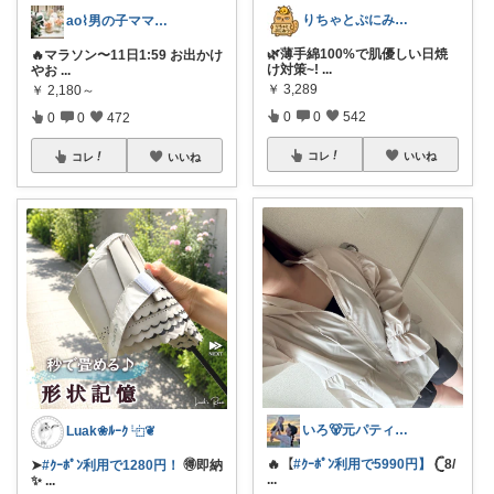
​りちゃとぷにみつ💎
ao⌇男の子ママの暮らし
🌿薄手綿100%で肌優しい日焼
🔥マラソン〜11日1:59 お出かけ
け対策~!
...
やお
...
￥
3,289
￥
2,180～
0
0
542
0
0
472
コレ
いいね
コレ
いいね
いろ🐻元パティシエ🍫
Luak❀ﾙｰｸ ⿻❦
🔥【
#ｸｰﾎﾟﾝ利用で5990円】
𓊆8/
➤
#ｸｰﾎﾟﾝ利用で1280円！
🉐即納
...
✨
...