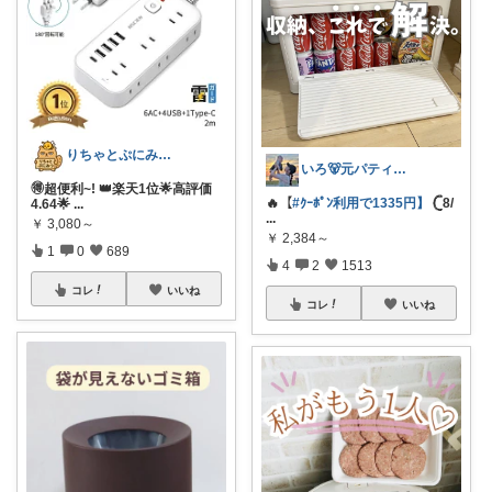
​りちゃとぷにみつ💎
いろ🐻元パティシエ🍫
🉐超便利~! 👑楽天1位🌟高評価
🔥【
#ｸｰﾎﾟﾝ利用で1335円】
𓊆8/
4.64🌟
...
...
￥
3,080～
￥
2,384～
1
0
689
4
2
1513
コレ
いいね
コレ
いいね