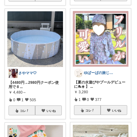
ゆばーばの旅じたく
さやママ🤍
【夏の水遊びやプールデビュー
【4480円→2980円クーポン使
に🐬☀️ 】
...
用で 8
...
￥
3,280
￥
4,480～
1
0
377
0
1
505
コレ
いいね
コレ
いいね