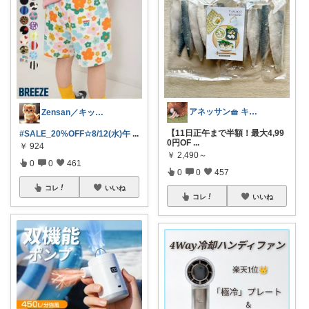
アネッサン🧺 キッチンと暮らしの実用品
Zensan／キッズ☆ベビーROOM
【11日正午まで半額！最大4,99
#SALE_20%OFF☆8/12(水)午
...
0円OF
...
￥
924
￥
2,490～
0
0
461
0
0
457
コレ
いいね
コレ
いいね