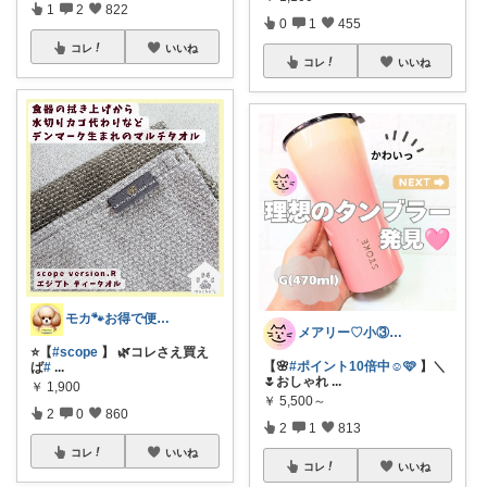
1
2
822
0
1
455
コレ
いいね
コレ
いいね
モカ🐾お得で便利💛犬とのおうち時間
メアリー♡小③女の子のママ•᎑•ꕤ
⭐️【
#scope
】 🌿コレさえ買え
【🌸
#ポイント10倍中☺🩷
】＼
ば
#
...
🌷おしゃれ
...
￥
1,900
￥
5,500～
2
0
860
2
1
813
コレ
いいね
コレ
いいね