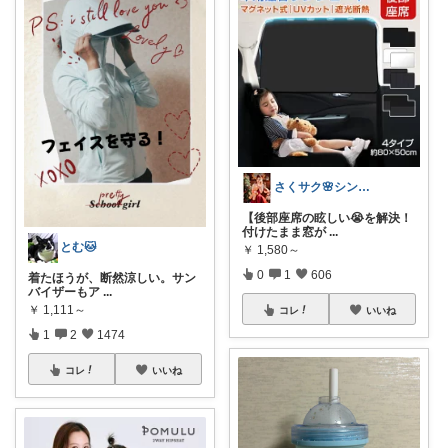
さくサク🌸シンプルライフと便利なモノ
【後部座席の眩しい😭を解決！
付けたまま窓が
...
とむ🐱
￥
1,580～
0
1
606
​着たほうが、断然涼しい。サン
バイザーもア
...
￥
1,111～
コレ
いいね
1
2
1474
コレ
いいね