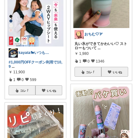
おちむ🤍🏹
丸い氷ができてかわいい♡ スト
ローもついて
...
kayata🐎いつもありがとう😊
￥
1,980
1
0
1346
#1,000円OFFクーポン利用で10,
9
...
￥
11,900
コレ
いいね
1
0
599
コレ
いいね