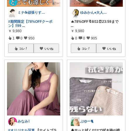
ミナ☕️頑張りすぎない暮らし🏠
ゆみかん⭐︎大人の暮らし研究室
#期間限定【78%OFFクーポ
🔥78%OFF🔖8/11⏰23:59まで
ン】‼️99
...
...
￥
9,980
￥
9,980
1
0
950
0
0
905
コレ
いいね
コレ
いいね
みなみ⌇
ぶゆー🐈
#オリジナル写真
【ナイトブラ
🔔サッと拭くだけで拭き跡が残