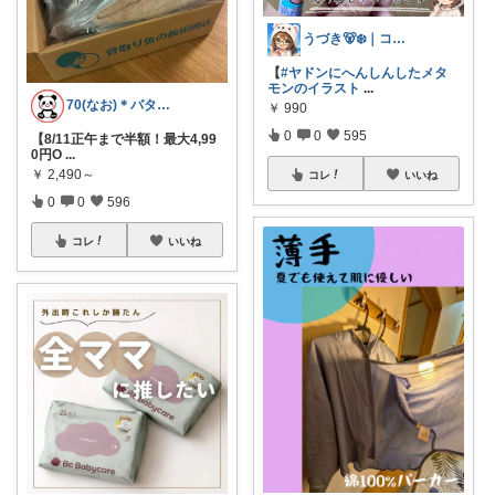
うづき🐻‍❄️｜コレ好き！を届けたい✨
【
#ヤドンにへんしんしたメタ
モンのイラスト
...
70(なお)＊バタバタな毎日をご機嫌に♡
￥
990
0
0
595
【8/11正午まで半額！最大4,99
0円O
...
￥
2,490～
コレ
いいね
0
0
596
コレ
いいね