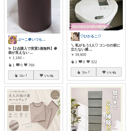
♡ひかるこ♡
ぶーこ🍇いつもありがとう😊
＼ 私がもう1人♡ コンロの前に
✨【2点購入で実質1個無料】🍇
立たない感
...
袋が見えない
...
￥
39,800
￥
1,180～
1
0
322
1
0
766
コレ
いいね
コレ
いいね