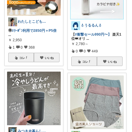
わたしとこどもの好きメモ 🧺
💧うるるん💧
🉐
#ｸｰﾎﾟﾝ利用で2850円＋P5倍
【
#衝撃セール990円〜】
楽天1
...
位👑オリ
...
￥
2,950
￥
2,780～
1
0
368
0
0
449
コレ
いいね
コレ
いいね
みつき＠暮らしのお気に入り