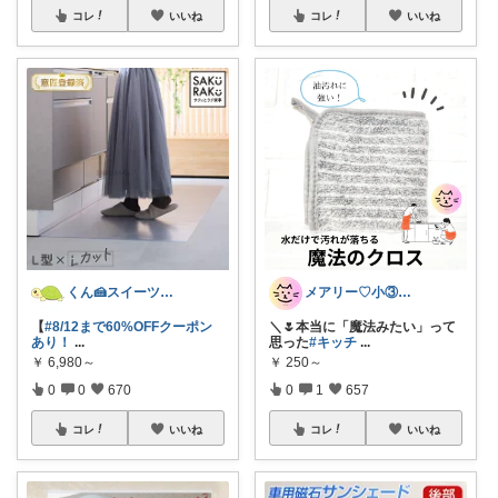
コレ
いいね
コレ
いいね
くん🍰スイーツ＆暮らし
メアリー♡小③女の子のママ•᎑•ꕤ
【
#8/12まで60%OFFクーポン
＼🌷本当に「魔法みたい」って
あり！
...
思った
#キッチ
...
￥
6,980～
￥
250～
0
0
670
0
1
657
コレ
いいね
コレ
いいね