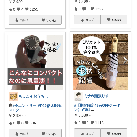
￥
6,490～
￥
2,980～
0
1
1227
0
4
1255
コレ
いいね
コレ
いいね
ミナ☕️頑張りすぎない暮らし🏠
ちょこ☻おうち時間充実🏠アイテム
#【期間限定45%OFFクーポ
🉐
#全エントリーでP20倍＆50%
ン】💕8/1
...
OFFク
...
￥
3,080～
￥
2,980～
1
1
1118
0
0
536
コレ
いいね
コレ
いいね