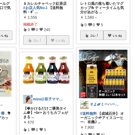
ールグ
🌷カレルチャペック紅茶店
レトロ風の落ち着いたマグ
と口で気
#お店人気No.1
【送料無
カップ☕️ ティータイムも気
料・ﾎﾟ
...
分があがる
...
￥
1,556
￥
1,580～
掲載終了
0
0
5
0
0
245
いいね
コレ
いいね
コレ
いいね
mizu@双子ママぽぽんちゅ
る”ゆるっと癒し”room
そよ🌿ミーハーなズボラ
【🍓かけるだけご褒美タイ
ム🍇】<br> おうちカフェが
🉐
. 💐
#送料無料
【成城石井】 オ
まる
...
マグカッ
ーガニック🌱アイスコーヒ
ー♩有機J
...
￥
670
￥
7,900
1
0
5
0
0
91