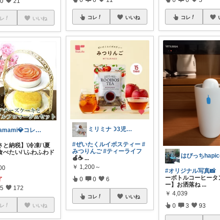
0
21
コレ
いいね
コレ
レ
いいね
ミリミナ☽3児の保育士ママ第4子妊娠中
yamami💎コレクションあり
#ぜいたくルイボスティー
#
と納税】\冷凍/ \夏
みつりんご
#ティーライフ
べたい/ \ふわふわド
🍎☕️
...
￥
1,200～
00
#オリジナル写真📸
ーボトルコーヒータ
了
0
0
6
ー】お洒落ね
...
5
172
￥
4,039
コレ
いいね
0
3
93
レ
いいね