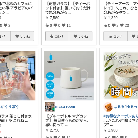
まるで北欧のカフェに
【耐熱ガラス】【ティーポ
【ティーアース ア
たい🥰 アラビアのパ
ット付き】 置いておくだけ
レイ】 ＼これ、ひ
ッシ
...
で気分あがる
...
分あがるやつ
...
9
￥
7,580
￥
1,320
0
2
0
0
11
0
2
23
レ
いいね
コレ
いいね
コレ
にがうりぼう
masá room
はる
ガラス 茶こし付き水
【ブルーボトル マグカッ
#お得なクーポンあり
0ml）✨ これね
...
プ】 毎日使うものだから、
𓂃𓈒𓏸 これぞ“映え
思い切って
...
プ”
...
9
￥
2,750
￥
1,980
了
0
0
11
0
0
5