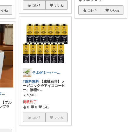
コレ
いいね
いいね
コレ
いいね
そよ🌿ミーハーなズボラ
#送料無料
【成城石井】 オ
ーガニック🌱アイスコーヒ
ー♩無糖×
...
はぴっちhapicchi💎🏃感謝💐
￥
5,501
掲載終了
【ブル
ンブラ
0
0
141
コレ
いいね