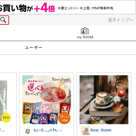
楽天トップへ
お知らせ
ユーザー
aya/中学生男子ママ
ちいろ𓂃𓂂𖡼.𖤣𖥧𓈒◌܀
Bear_Room