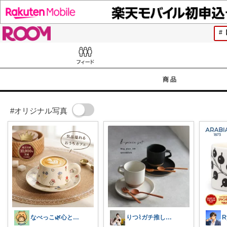
ROOM
Feed
商品
#オリジナル写真
なべっこ🌿心と体を整える暮らし
りつ⌇ガチ推しグッズ
R