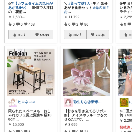
🌿
#【カフェタイムの気分が
＼
#貰って嬉しい
🌹／ 気分
☕🖤 
あがる☕✨】
SNSで大注目
あがる食器セット
#母の日
#
いるみ
の「花柄
...
お
...
ラティ
￥
1,580～
￥
11,792
￥
2,29
0
0
468
0
2
86
0
コレ
いいね
コレ
いいね
コ
ヒロネコ☺
弥生りな@新米ママ
限られたスペースも、おし
【甘さを引き立てるリボン
✨二重
ゃれカフェ風に変身✨ 幅10
🎀】 アイスやフルーツをの
筒（40
0cm
...
せるだけで、
...
￥
2,29
￥
15,900
￥
3,699
掲載終
0
0
5
1
0
24