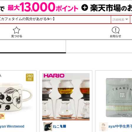
詳細検索
見つける
yan Westwood
ねこ🐈‍⬛