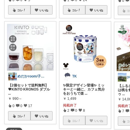
0
コレ
いいね
コレ
いいね
コ
めだかroom/子供とつくるワクワク生活
TK
【2個セットで送料無料】
✨限定デザイン登場✨ ミッ
【ふるさ
💗KINTO KRONOS ダブル
キーと一緒に、カフェ気分
は桃を食
...
をおうちで楽
...
ゥ
...
￥
990～
￥
1,499
￥
14,0
掲載終了
0
0
17
掲載終
2
0
8
7
コレ
いいね
コレ
いいね
コ