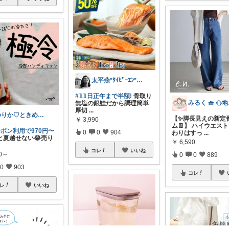
太平燕*ﾀｲﾋﾟｰｴﾝ*熊本は負けんバイ
#𝟭𝟭日正午まで半額!
骨取り
みる
無塩の銀鮭だから調理簡単
厚切
...
ゆりか♡ときめく暮らしと服✨️
【✨脚長見えの新定
￥
3,990
ム👖】 ハイウエス
ーポン利用で970円〜
0
0
904
わりはすっ
...
と夏越せない😂売り
￥
6,590
コレ
いいね
80～
0
0
889
0
903
コレ
レ
いいね