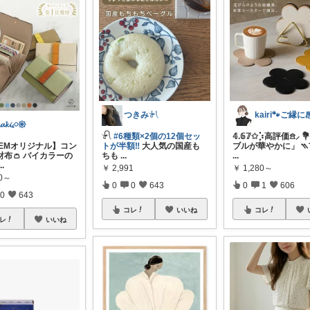
つきみ𓍯
𝓪𝓴𝓲𓈒𓏸𑁍
𓍯
#6種類×2個の12個セッ
𝟜.𝟞𝟟✩⡱高評価𖠿⸝
IEMオリジナル】コン
トが半額‼︎
大人気の国産も
ブルが華やかに」 ⳹
財布👛 バイカラーの
ちも
...
...
...
￥
2,991
￥
1,280～
80～
0
0
643
0
1
606
0
643
コレ
いいね
コレ
レ
いいね