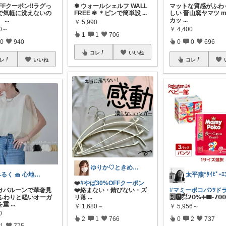
OFFクーポン‼️ラグっ
✾ ウォールシェルフ WALL
マットな質感がふわ
で気軽に洗えないの
FREE ✾ ＊ピンで簡単設
...
しい 晋山窯ヤマツ mo
、
...
カッ
...
￥
5,990
90～
￥
4,400
1
1
706
0
940
0
0
696
コレ
いいね
レ
いいね
コレ
ゆりか♡ときめく暮らしと服✨️
みるく 🧺 心地よい、上質な暮らしを
❤️
#やば30%OFFクーポン
透けバルーンで華奢見
❤️絡まない・錆びない・ズ
#マミーポコパﾝﾂド
 ふわりと軽いオーガ
リ落
...
🈹🅿️㌽𝟮𝟬%➕🎟️-𝟳𝟬
を重
...
￥
1,680～
￥
5,956～
0
2
1
766
0
2
737
1
775