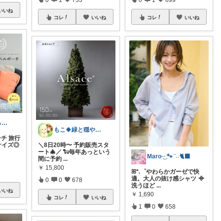
いいね
コレ
いいね
コレ
いいね
hii*chan𓂅暮らしと子ども
もこ🍀緑と穏やかなくらし🐑🍀
ーチ 旅行
サイズ◎
＼8日20時〜 予約販売スタ
ート🎄／ 🐑毎年あっという
Maro·͜· 🐾 ͗ ͗˒˒🐈‍⬛
間に予約
...
￥
15,800
ꕤ*.゜やわらかガーゼで快
適。大人の抜け感シャツ ᯽
0
0
678
洗うほど
...
いいね
￥
1,690
コレ
いいね
1
0
658