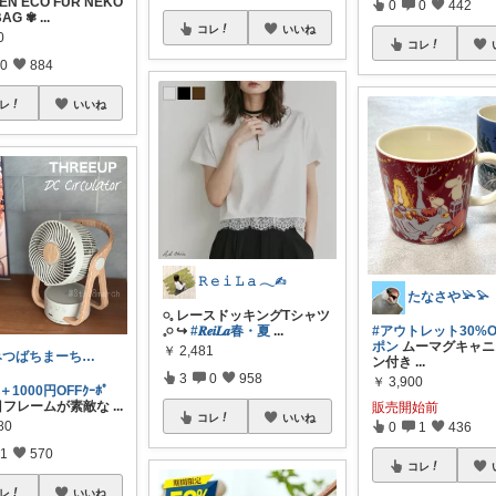
EN ECO FUR NEKO
0
0
442
BAG ✾
...
コレ
いいね
0
コレ
0
884
レ
いいね
𝚁 𝚎 𝚒 𝙻 𝚊 𓂃✍︎
たなさや𓅪𓅫
𓏸𓈒 レースドッキングTシャツ
𓈒𓏸 ↪️
#𝑹𝒆𝒊𝑳𝒂春・夏
...
#アウトレット30%O
ポン
ムーマグキャニ
￥
2,481
みつばちまーちᵀᴴᴬᴺᴷ ᵞᴼᵁ ◡̈*
ン付き
...
3
0
958
￥
3,900
＋1000円OFFｸｰﾎﾟ
目フレームが素敵な
...
販売開始前
コレ
いいね
80
0
1
436
1
570
コレ
レ
いいね