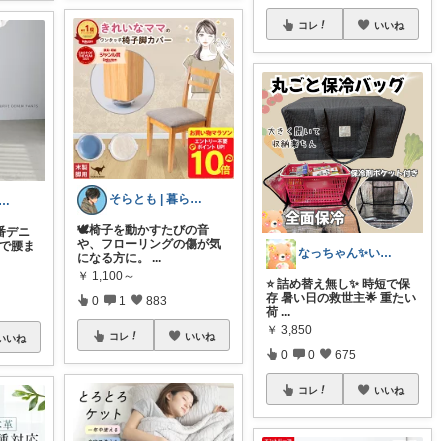
コレ
いいね
そらとも | 暮らしItem🕊️朝コレ
く 🧺 心地よい、上質な暮らしを
🕊️椅子を動かすたびの音
番デニ
や、フローリングの傷が気
トで腰ま
なっちゃん✨いつもありがとう😊✨
になる方に。
...
￥
1,100～
⭐️ 詰め替え無し✨ 時短で保
存 暑い日の救世主🌟 重たい
0
1
883
荷
...
￥
3,850
コレ
いいね
いいね
0
0
675
コレ
いいね