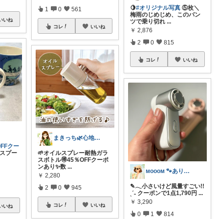
🍋
#オリジナル写真
⑤枚＼
1
0
561
梅雨のじめじめ、このパン
いいね
ツで乗り切れ
...
コレ
いいね
￥
2,876
2
0
815
コレ
いいね
まきっち🌿心地よい暮らし🌿
FFクー
スプー
🌱オイルスプレー耐熱ガラ
スボトル🉐45％OFFクーポ
ンあり✨数
...
ᴍᴏᴏᴏᴍ 🐾ありがとうございます🐹
￥
2,280
✎𓂃小さいけど風量すごい!!
2
0
945
ˎˊ˗ クーポンで1点1,790円
...
￥
3,290
コレ
いいね
いいね
0
1
814