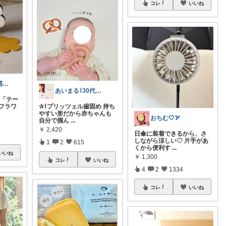
コレ
いいね
kairi🐾ご縁に感謝𓍯‍
あいまる⌇30代ワーママの暮らしと育児
 💐「テー
フラワ
✰⌇プリッツェル歯固め 持ち
やすい形だから赤ちゃんも
おちむ🤍🏹
自分で掴ん
...
￥
2,420
日傘に装着できるから、さ
しながら涼しい♡ 片手があ
1
2
615
くから便利す
...
いいね
￥
1,300
コレ
いいね
4
2
1334
コレ
いいね