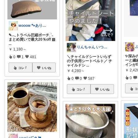
ᴍᴏᴏᴏᴍ 🐾ありがとうございます🐹
✎𓂃トラベル圧縮ポーチˎˊ˗
まとめ買いで最大20％off ▧
...
りんちゃん いつもありがとう⑅◡̈*♡
￥
1,180～
✨深み
＼チャイルドシートいらず
0
1
481
ーと繊
の子供用シートベルト／ チ
インが
ャイルドシ
...
コレ
いいね
￥
2,42
￥
4,280～
0
0
0
587
コ
コレ
いいね