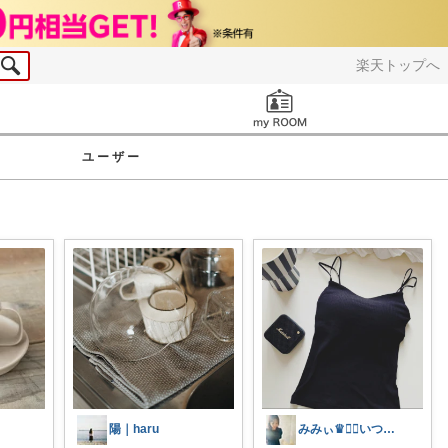
楽天トップへ
お知らせ
ユーザー
陽｜haru
みみぃ♛👯‍♀️いつもありがとう🎪