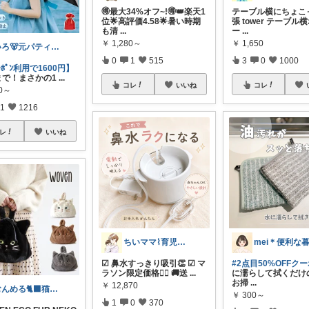
🉐最大34%オフ~!🉐👑楽天1
テーブル横にちょこ
位🌟高評価4.58🌟暑い時期
張 tower テーブル
も清
...
ー
...
￥
1,280～
￥
1,650
いろ🐻元パティシエ🍫
0
1
515
3
0
1000
ｰﾎﾟﾝ利用で1600円】
11まで！まさかの1
...
コレ
いいね
コレ
80～
1
1216
レ
いいね
ちいママ⌇育児グッズ𖤣𖥧𖥣𖡡
☑︎ 鼻水すっきり吸引👏 ☑︎ マ
#2点目50%OFFク
ラソン限定価格❤️‍🔥 🚚送
...
に濡らして拭くだけ
お掃
...
￥
12,870
むんめる🐈‍⬛猫と快適ライフ🐈朝コレ
￥
300～
1
0
370