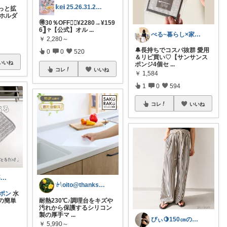
𝕜𝕖𝕚 25.26.31.2日💓
っと拡
横ホルダ
🉐30％OFF❤️‍🔥¥2280→¥159
6𓊉 𖧤【公式】オル
...
べる~暮らし×家事をラクに快適に
￥
2,280～
🔔長持ちでコスパ抜群 愛用
0
0
520
＆リピ買い♡【サンサンス
いいね
ポンジ4個セ
...
コレ
いいね
￥
1,584
1
0
594
コレ
いいね
mei＊便利な暮らし🌸かわいいもの
𓍯oito@thanks ꕮ…
ーポン
水
の簡単
耐熱230℃♪調理台をキズや
汚れから保護するシリコン
製の厚手マ
...
ぴぃ🍋150㎝の心地いい暮らし🧺ˊ˗
￥
5,990～