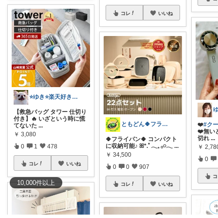
コレ
いいね
⭐️ゆき⭐️楽天好き主婦🎵
【救急バッグ タワー 仕切り
付き】🔥 いざという時に慌
ともどん🍀フライパン料理ある暮らし🍳
❤️
#ク
てないた
...
❤️無い
￥
3,080
切れ
...
🍀フライパン🍀 コンパクト
に収納可能♪ ꕤ*.ﾟ𓂃𓈒 𓂂𓏸𓂃
...
0
1
478
￥
2,7
￥
34,500
0
コレ
いいね
0
0
907
コ
10,000
件
以上
コレ
いいね