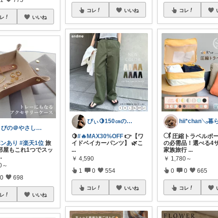
コレ
いいね
コレ
レ
いいね
ぴぃ🍋150㎝の心地いい暮らし🧺ˊ˗
きびの＠やさしさで暮らしをデザイン
🍋
#🔥MAX30%OFF
👉【ワ
𓋜 圧縮トラベルポ
ポンあり
#楽天1位
旅
イドベイカーパンツ】 🌿こ
の必需品！選べる4
部屋もこれ1つでスッ
...
家族旅行
...
..
￥
4,590
￥
1,780～
00～
1
0
554
0
0
665
0
698
コレ
いいね
コレ
レ
いいね