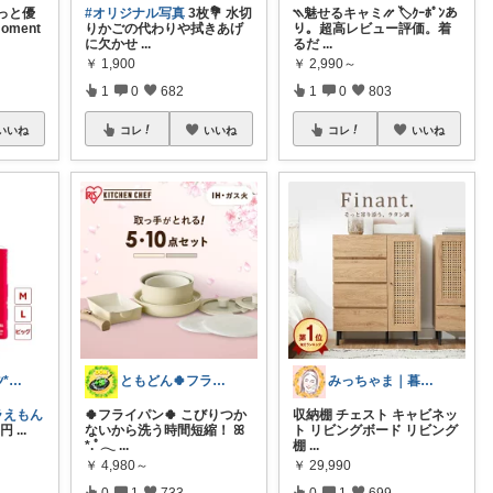
っと優
#オリジナル写真
3枚💐 水切
⳹魅せるキャミ⳼ 🏷️ｸｰﾎﾟﾝあ
ment
りかごの代わりや拭きあげ
り。超高レビュー評価。着
に欠かせ
...
るだ
...
￥
1,900
￥
2,990～
1
0
682
1
0
803
いいね
コレ
いいね
コレ
いいね
太平燕*ﾀｲﾋﾟｰｴﾝ*熊本は負けんバイ
ともどん🍀フライパン料理ある暮らし🍳
みっちゃま｜暮らし整うお買い物🌿
ラえもん
🍀フライパン🍀 こびりつか
収納棚 チェスト キャビネッ
𝟬円
...
ないから洗う時間短縮！ ꕤ
ト リビングボード リビング
*.ﾟ𓂃
...
棚
...
￥
4,980～
￥
29,990
0
1
733
0
1
699