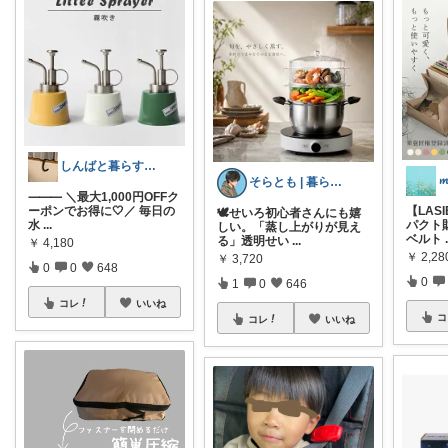
しんばと暮らす日々
𝓶
そらとも | 暮らしItem🕊️朝コレ
⸻ ＼最大1,000円OFFク
ーポンでお得に🤍／ 毎日の
【LAS
🕊️せいろ初心者さんにも嬉
水
...
パクト
しい。「蒸し上がりが見え
ベルト
る」透明せい
...
￥
4,180
￥
2,2
￥
3,720
0
0
648
0
1
0
646
コレ
いいね
コ
コレ
いいね