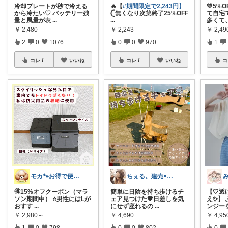
冷却プレートが秒で冷える
🔥【
#期間限定で2,243円】
💛5%
から冷たい♡ バッテリー残
𓊆無くなり次第終了25%OFF
て自宅
量と風量が表
...
...
多くて
￥
2,480
￥
2,243
￥
2,4
2
0
1076
0
0
970
1
コレ
いいね
コレ
いいね
コ
モカ🐾お得で便利💛犬とのおうち時間
ちぇる。建売×暖色お家づくり
🉐15%オフクーポン（マラ
簡単に日陰を持ち歩けるチ
【🤍
ソン期間中） ⭐️男性にはLが
ェア見つけた🤎日差しを気
え✨】
おすす
...
にせず座れるの
...
ンジー
￥
2,980～
￥
4,690
￥
4,95
1
0
798
0
0
802
0