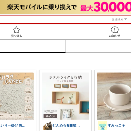
詳細検索
見つける
あいりー🧸🎈 ꕤ毎日を快適にꕤ
むんめる🐈‍⬛猫と快適ライフ🐈朝コレ
すみっこ𖧷