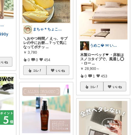
cony..〻おうち時間とインテリア
まちゃ＊ちょこっとご褒美スイーツ×暮らし
𝟫𝟢𝗒
＼おやつ時間／ えっ、サブ
レの中にお餅…？って気に
うめこ💎 ୨୧ いつも感謝 ୨୧
なってポチッ
...
￥
3,780
木製ローベッド❤︎ ・床板は
スノコタイプで、風通し⭕️
0
0
454
いいね
・ロー
...
￥
28,900～
コレ
いいね
0
1
453
コレ
いいね