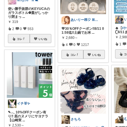
𝚊𝚗𝚐𝚒𝚎*ﾟ𖠿 🐌
使い勝手抜群のKEYUCAの
ガラスボトル❁︎蓋がしっか
り閉まっ
...
あいりー🧸🎈 ꕤ毎日を快適にꕤ
￥
319
🔥【
#ｸ
💛30％OFFクーポン‼️8/11 0
2
0
553
𓊆8/
1:59迄‼️土鍋でお米
...
￥
2,9
￥
2,680～
コレ
いいね
1
4
0
1217
コ
コレ
いいね
イチ🐰✨
✎𓂃 10%OFFクーポン有
り‼ 底のヌメリにサヨナラ
さちろ
【山崎実
...
￥
2,530～