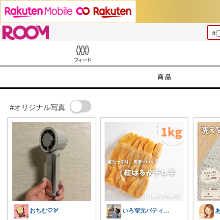
ROOM
Feed
商品
#オリジナル写真
おちむ🤍🏹
いろ🐻元パティシエ🍫