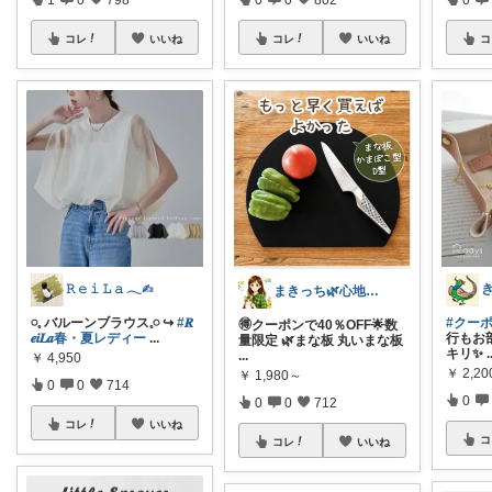
コレ
いいね
コレ
いいね
コ
𝚁 𝚎 𝚒 𝙻 𝚊 𓂃✍︎
まきっち🌿心地よい暮らし🌿
𓏸𓈒 バルーンブラウス𓈒𓏸 ↪️
#𝑹
#クー
🉐クーポンで40％OFF🌟数
𝒆𝒊𝑳𝒂春・夏レディー
...
行もお
量限定 🌿まな板 丸いまな板
キリ✨
.
...
￥
4,950
￥
2,2
￥
1,980～
0
0
714
0
0
0
712
コレ
いいね
コ
コレ
いいね