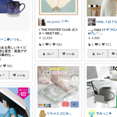
𝚜𝚗.𝚢𝚞𝚣𝚞 𓇢 𓆸
⋆ THE POSTER CLUB ポス
𓂃𓈒𓂂 𝗍𝗈𝗉𝗌
#ｸｰﾎﾟﾝ▶︎𝟤,
ター MEET ME
...
𝖾𝗇🏷️.ᐟ.ᐟ
...
￥
12,650
￥
4,980
ぶーこ🍇いつもありがとう😊
0
0
583
1
0
571
のある美しいネイビ
細な星空・星座デザ
コレ
いいね
コレ
印象的な
...
0
4
581
レ
いいね
​りちゃとぷにみつ💎
すみっこ𖧷