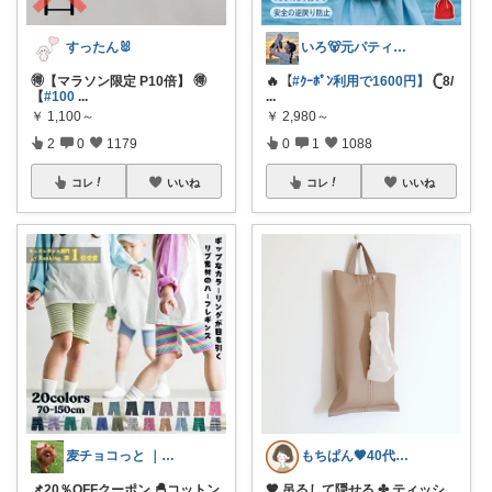
すったん🐰
いろ🐻元パティシエ🍫
🉐【マラソン限定 P10倍】 🉐
🔥【
#ｸｰﾎﾟﾝ利用で1600円】
𓊆8/
【
#100
...
...
￥
1,100～
￥
2,980～
2
0
1179
0
1
1088
コレ
いいね
コレ
いいね
麦チョコっと ｜ キッズ＆ベビー 夏
もちぱん🤎40代主婦のくらしメモ
📌20％OFFクーポン 🐣コットン
🤎 吊るして隠せる ✤ ティッシ