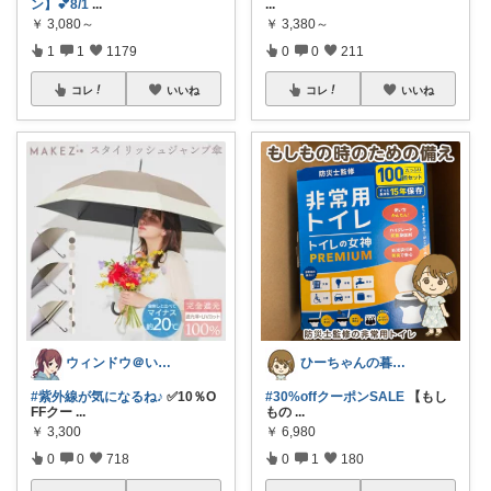
...
ン】💕8/1
...
￥
3,380～
￥
3,080～
0
0
211
1
1
1179
コレ
いいね
コレ
いいね
ひーちゃんの暮らしと服ROOM🌷
ウィンドウ＠いつもありがとうございます♪
#30%offクーポンSALE
【もし
#紫外線が気になるね♪
✅10％O
もの
...
FFクー
...
￥
6,980
￥
3,300
0
1
180
0
0
718