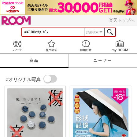
ROOM
楽天トップへ
詳細検索
Feed
見つける
お知らせ
商品
ユーザー
#オリジナル写真