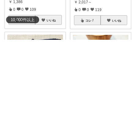
￥
1,386
￥
2,017～
0
0
109
0
0
119
10,000
件
以上
コレ
いいね
コレ
いいね
しか3
Aruari
✨🌈もうこの季節、日傘なしじ
#49%OFFクーポン
8/11(火)01
ゃ外歩けない…
...
...
￥
2,780～
￥
2,480
0
0
104
0
0
145
コレ
いいね
コレ
いいね