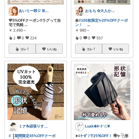
おもち ✿大人かわいい×暮らし
あいりー🧸🎈 ꕤ毎日を快適にꕤ
🌼
#100枚限定✨20%OFFクーポ
💛5%OFFクーポン‼️ラグって自
ン！
...
宅で気軽
...
￥
980～
￥
2,490～
0
0
557
1
0
224
コレ
いいね
コレ
いいね
Luak❀ﾙｰｸ ⿻❦
ミナ☕️頑張りすぎない暮らし🏠
➤
#ｸｰﾎﾟﾝで25％OFF！
🉐✨ ⿻形
#【期間限定45%OFFクーポ