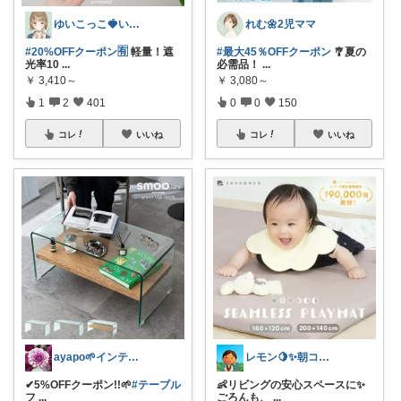
れむ🌼2児ママ
ゆいこっこ🍓いつも感謝です*.
#最大45％OFFクーポン
🎐夏の
#20%OFFクーポン🈶
軽量！遮
必需品！
...
光率10
...
￥
3,080～
￥
3,410～
0
0
150
1
2
401
コレ
いいね
コレ
いいね
レモン🍋✨朝コレ5時
ayapo🌱インテリア&雑貨
👶リビングの安心スペースに✨
✔︎5%OFFクーポン!!🌱
#テーブル
ごろんも、
...
フ
...