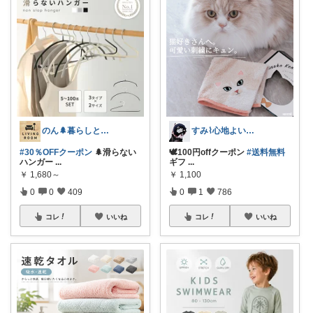
のん🌲暮らしと家具
すみ⌇心地よい暮らし🐈♡
#30％OFFクーポン
🌲滑らない
🕊100円offクーポン
#送料無料
ハンガー
...
ギフ
...
￥
1,680～
￥
1,100
0
0
409
0
1
786
コレ
いいね
コレ
いいね