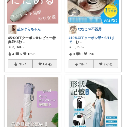
ななこ🌀不器用ママ￤家事＆育児グッズ
超かぐらちゃん
#10%OFFクーポン🉐〜8/11ま
45％OFFクーポン🫶レビュー特
で
お
...
典🎁“3秒
...
￥
1,960～
￥
3,160～
0
0
156
4
6
1696
コレ
いいね
コレ
いいね