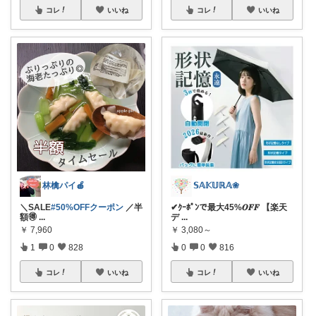
コレ
いいね
コレ
いいね
林檎パイ🍎
𝕊𝔸𝕂𝕌ℝ𝔸❀
＼SALE
#50%OFFクーポン
／半
✔︎ｸｰﾎﾟﾝで最大45%𝑶𝑭𝑭 【楽天
額🉐
...
デ
...
￥
7,960
￥
3,080～
1
0
828
0
0
816
コレ
いいね
コレ
いいね