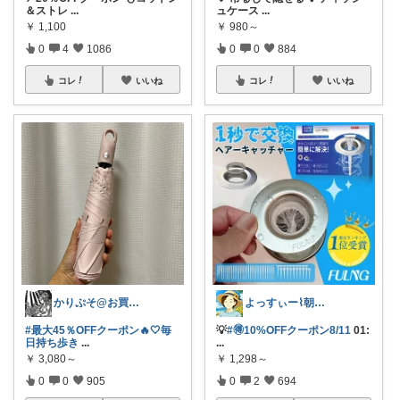
＆ストレ
...
ュケース
...
￥
1,100
￥
980～
0
4
1086
0
0
884
コレ
いいね
コレ
いいね
かりぷそ@お買い物の応援します
よっすぃー⌇朝コレ☀楽しい暮らし😇
#最大45％OFFクーポン🔥🤍毎
💡
#🉐10%OFFクーポン8/11
01:
日持ち歩き
...
...
￥
3,080～
￥
1,298～
0
0
905
0
2
694