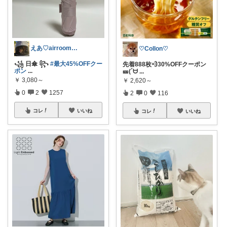
えあ♡airroom❀ラクして整う暮らし
♡Collon♡
꧁ 日傘 ꧂
#最大45%OFFクー
先着888枚💨30%OFFクーポン
ポン
...
🎫(´ᗨ
...
￥
3,080～
￥
2,620～
0
2
1257
2
0
116
コレ
いいね
コレ
いいね