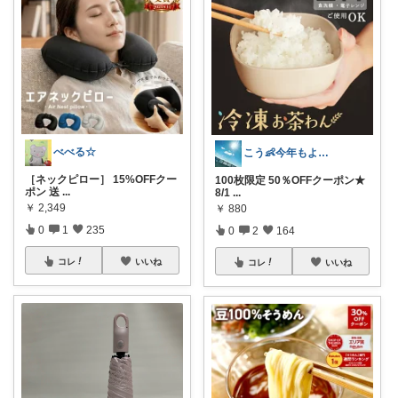
べべる☆
こう👶今年もよろしくお願いします🥹
［ネックピロー］ 15%OFFクー
100枚限定 50％OFFクーポン★
ポン 送
...
8/1
...
￥
2,349
￥
880
0
1
235
0
2
164
コレ
いいね
コレ
いいね