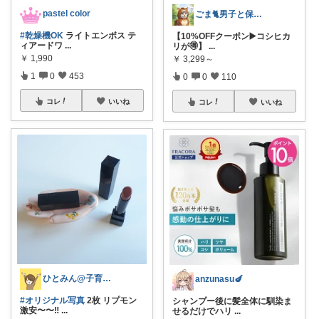
pastel color
ごま🐈男子と保護猫のママ🐈
#乾燥機OK
ライトエンボス テ
【10%OFFクーポン▶️コシヒカ
ィアードワ
...
リが🉐】
...
￥
1,990
￥
3,299～
1
0
453
0
0
110
コレ
いいね
コレ
いいね
ひとみん@子育てと可愛いもの好き⚮̈
anzunasu🍆
#オリジナル写真
2枚 リプモン
シャンプー後に髪全体に馴染ま
激安〜〜‼
...
せるだけでハリ
...