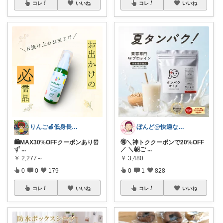
コレ
いいね
コレ
いいね
ぼんど@快適な暮らし
りんご🍎低身長ママ👖＆キッズアイテム
🉐＼神トククーポンで20%OFF
🛍️MAX30%OFFクーポンあり⏰️
／ ＼朝ご
...
ず
...
￥
3,480
￥
2,277～
0
1
828
0
0
179
コレ
いいね
コレ
いいね