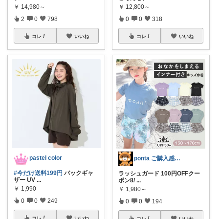
￥
12,800～
￥
14,980～
0
0
318
2
0
798
コレ
いいね
コレ
いいね
pastel color
ponta ご購入感謝ですm(_ _)m
#今だけ送料199円
バックギャ
ラッシュガード 100円OFFクー
ザー UV
...
ポン8/
...
￥
1,990
￥
1,980～
0
0
249
0
0
194
コレ
いいね
コレ
いいね