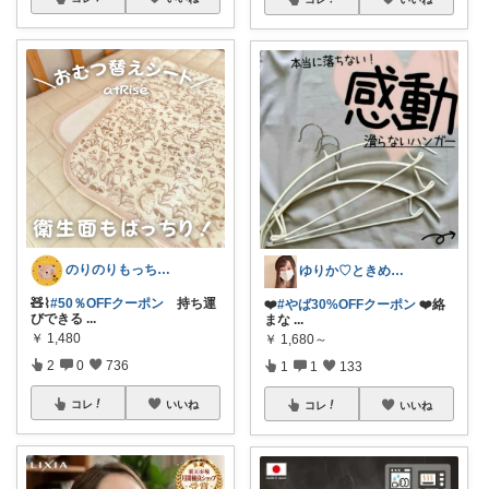
のりのりもっち⌇１歳との楽しい暮らし🌻
ゆりか♡ときめく暮らしと服✨️
🧸⌇
#50％OFFクーポン
持ち運
❤️
#やば30%OFFクーポン
❤️絡
びできる
...
まな
...
￥
1,480
￥
1,680～
2
0
736
1
1
133
コレ
いいね
コレ
いいね