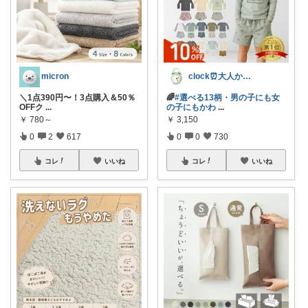
clock⏰大人かわいい
micron
🌈
#選べる13柄・男の子にも女
＼1点390円〜！3点購入＆50％
の子にもかわ
...
OFFク
...
￥
3,150
￥
780～
0
0
730
0
2
617
コレ
いいね
コレ
いいね