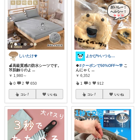
よかぴ✨いつも感謝です💖😊💖
しいたけ🍄
🍀
#クーポンで50%OFF〜🎊
こ
🍎高級質感の防水シーツです。
んにゃく
...
🍑肌触りのよ
...
￥
6,352
￥
1,980～
1
0
912
0
2
650
コレ
いいね
コレ
いいね