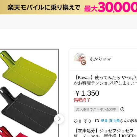
あかりママ
【Kawaii】使ってみたら や
がお料理テンションUPしますよ
￥1,350
掲載終了
楽天市場でクーポン配布中
里井 真由美
さんの投
0
0
【在庫処分】ジョゼフジョゼフ
板 ノーマル 新仕様【JOSEPHJOS