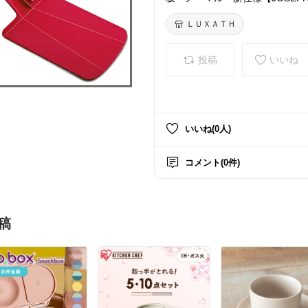
ないた/JosephJoseph】(100217
ＬＵＸＡＴＨ
投稿
いいね
いいね(0人)
コメント(0件)
稿