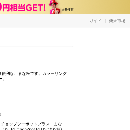
ガイド
楽天市場
|
っぱり便利な、まな板です。カラーリング
ー。
稿
 チョップツーポットプラス まな
EPH/chop2pot PLUS//まな板/ま