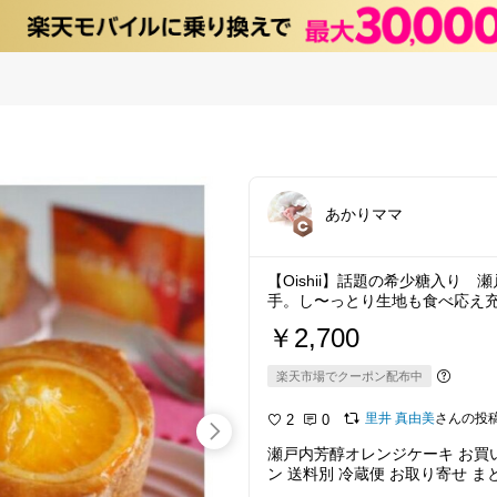
あかりママ
【Oishii】話題の希少糖入り
手。し〜っとり生地も食べ応え
￥2,700
楽天市場でクーポン配布中
里井 真由美
さんの投
2
0
瀬戸内芳醇オレンジケーキ お買い物
ン 送料別 冷蔵便 お取り寄せ ま
日 お供え お祝い 手作り フルー