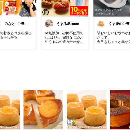
みなと│ご褒美
うまる🥞room
くま🐻のご褒
スイーツ
ROOM🍯
の甘さとコクを感じ
🪷無添加・砂糖不使用で
🐻おいしいおやつが
る干し芋🍠
仕上げた、完熟なつめと
だけで、
生くるみの組み合わせで
今日もちょっと幸せ🍋
土産
#ティータイム
#
す🪷
しスイーツ
#自分へ
瀬戸内レモンの爽や
褒美
#パケ買い
#お
自然な甘みとやさしい風
酸味と
物マラソン
味のなつめに、香ばしく
北海道バターのまろ
コクのあるくるみを合わ
さを楽しめる
せ、素材本来のおいしさ
シトロンバターサン
を楽しめます。
毎日のおやつや小腹満た
自家製レモンコンフ
し、ティータイムにもぴ
5日かけて仕込んで
ったり。健康を気遣う方
だって🥹
やご家族で楽しむおやつ
にもおすすめです。
🙂‍↕️レビュー800件
⭐️4.75の高評価も納
#スイーツ
#お試しスイ
ーツ
#おうち時間充実
お気に入りの器にの
#手土産
#自分への
て、
ご褒美
#なつめ
#く
ゆっくりお茶を淹れて
るみ
#ドライフルーツ
🌿
そんな時間ごと楽し