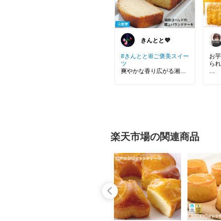
きんとと💜
#きんととꕥご褒美スイー
お芋
ツ
られ
爽やかな香り広がる湘南
ゴールドケーキ
#手
お試
湘南ゴールドの爽やかな
のご
香りが広がるパウンドケ
買い
ーキ。
上品な甘さとすっきりし
た後味が魅力です。
バターのコクと柑橘のバ
楽天市場の関連商品
ランスが絶妙。
特別感のあるスイーツと
して楽しめます。
💁🏻‍♀️詳しくは
右下の「楽天市場で詳細
を見る」からチェックし
てね⤵️
✾shop✾ 店舗をもたない
スイーツ店