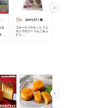
美
みのりび｜無添
しーちゃん🦌≡
加・オーガニッ
💨
ク食品
ある
フルーツバスケット ミニ
ゆず、文旦、みかんのシ
🎐
カップゼリー りんご＆ぶ
ャーベット🍊
🤎
どう
焼肉とかキムチ鍋の後に
実家
わが家のお気に入りのミ
食べるの最高です！
【和
かな
ニカップゼリー🍎🍇
※オ
りんごとぶどうの2種類
香料・着色料不使用の自
ませ
やか
が入っています。
然派🌿✨
子どもたちは特にぶどう
安心して食べられる柑橘
注文
ド✨
がお気に入り♪
シャーベットです
で、
原材料は、果汁・砂糖・
お盆
ィを
レモン果汁・寒天・こん
#シャーベット
#柑橘
#土
て助
るん
にゃく粉だけ。
佐
#アイスクリーム
#夏
着色料・香料・ゲル化剤
スイーツ
#おうちカフェ
口の
を使わず、寒天とこんに
#自分へのご褒美
味と
以上
ゃく粉で作られていま
つる
得♡
す。
しで
カップの底にゼリーが少
やす
せ
しへばりついて、取りに
くいこともあるけど😂
お盆
☕️
これだけシンプルな材料
ん、
で、ちゃんとおいしいの
帰省
が嬉しい。
もの
みた
子どもが「ゼリー食べた