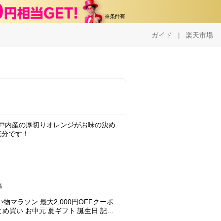
ガイド
楽天市場
|
 瀬戸内産の厚切りオレンジがお味の決め
充分です！
稿
マラソン 最大2,000円OFFクーポ
とめ買い お中元 夏ギフト 誕生日 記念
ツケーキ アルロース(希少糖)