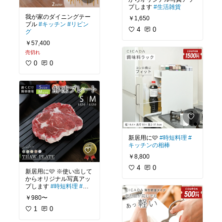
プします
#生活雑貨
我が家のダイニングテー
￥1,650
ブル
#キッチン
#リビン
4
0
グ
￥57,400
売切れ
0
0
新居用に🩷
#時短料理
#
キッチンの相棒
￥8,800
4
0
新居用に🩷 ※使い出して
からオリジナル写真アッ
プします
#時短料理
#あ
ったら便利
#ずっと欲し
￥980〜
かった
1
0