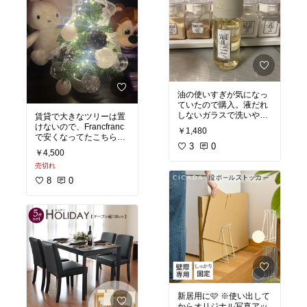
油の使いすぎが気になっ
ていたので購入。液だれ
しないガラスで洗いやす
賃貸で大きなツリーは置
いです。
#オリジナル写
けないので、Francfranc
￥1,480
真
#キッチンの相棒
#油
で安くなってたこちらを
3
0
購入。テレビ台の上に置
￥4,500
いてます。簡単に飾り付
売切れ
けできました。キラキラ
で可愛い♡
#Francfranc
#
8
0
20%off
#オリジナル写真
#クリスマスツリー
新居用に🩷 ※使い出して
からオリジナル写真アッ