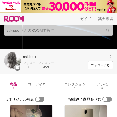
ガイド
楽天市場
|
sakippo.
フォロー
フォロワー
フォローする
6
459
商品
コーディネート
コレクション
いいね
8
0
1
6
#オリジナル写真
掲載終了商品を含む