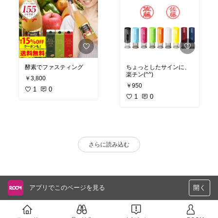
酵素でファスティング
ちょっとしたサインに、
楽チン(^^)
￥3,800
￥950
1
0
1
0
さらに読み込む
アプリでこのページを見る
開く