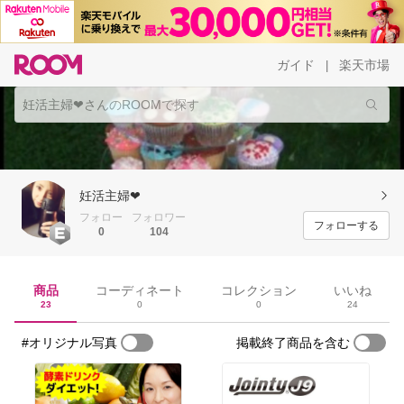
ガイド
楽天市場
|
妊活主婦❤︎
フォロー
フォロワー
フォローする
0
104
商品
コーディネート
コレクション
いいね
23
0
0
24
#オリジナル写真
掲載終了商品を含む