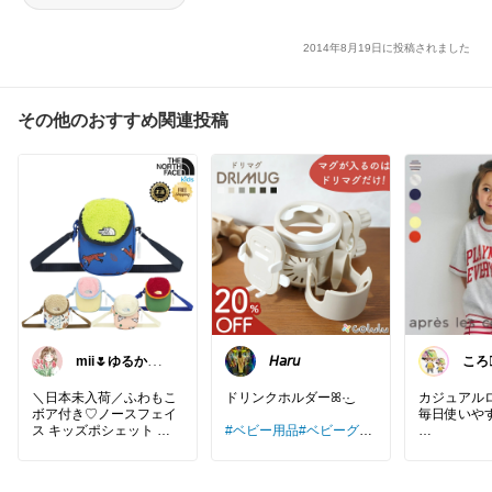
2014年8月19日に投稿されました
その他のおすすめ関連投稿
mii🌷ゆるかわ
𝘏𝘢𝘳𝘶
ころ
アイテム探し🔍
a
🫧
＼日本未入荷／ふわもこ
ドリンクホルダーꕤ︎︎·͜· ︎︎
カジュアルロ
ボア付き♡ノースフェイ
毎日使いや
ス キッズポシェット
#ベビー用品
#ベビーグッ
ズ
#ドリンクホルダー
#カ
兄弟・姉妹
ップホルダー
#ドリンク
#
ても可愛い🫰
THE NORTH FACE キッ
スマホホルダー
#マグホ