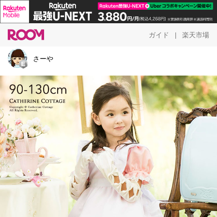
ガイド
楽天市場
|
さーや